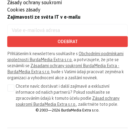
Zásady ochrany soukromí
Cookies zásady
Zajímavosti ze světa IT v e-mailu
ODEBÍRAT
Přihlášením k newsletteru souhlasíte s
Obchodními podmínkami
společnosti BurdaMedia Extra s.r.o.
a potvrzujete, že jste se
seznámili se
Zásadami ochrany soukromí BurdaMedia Extra -
BurdaMedia Extra s.r.o.
bude s Vašimi údaji pracovat zejména k
organizaci a vyhodnocení akce a zasílání novinek.
Chcete navíc dostávat i další zajímavé a exkluzivní
informace od našich partnerů? Pokud souhlasíte se
zpracováním údajů k tomuto účelu podle
Zásad ochrany
soukromí BurdaMedia Extra s.r.o.
, zaškrtněte toto pole.
© 2003—2026 BurdaMedia Extra s.r.o.