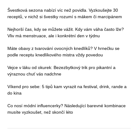
Švestková sezona nabízí víc než povidla. Vyzkoušejte 30
receptů, v nichž si švestky rozumí s mákem či marcipánem
Nejhorší čas, kdy se můžete vážit. Kdy vám váha často lže?
Vliv má menstruace, ale i konkrétní den v týdnu
Máte obavy z tvarování ovocných knedlíků? V hrnečku se
podle receptu knedlíkového mistra vždy povedou
Vejce v láku od okurek: Bezezbytkový trik pro pikantní a
výraznou chuť vás nadchne
Víkend pro sebe: 5 tipů kam vyrazit na festival, drink, rande a
do kina
Co nosí módní influencerky? Následující barevné kombinace
musíte vyzkoušet, než skončí léto