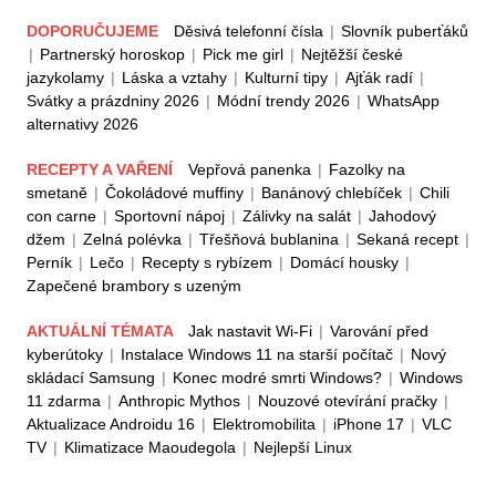
DOPORUČUJEME
Děsivá telefonní čísla
|
Slovník puberťáků
|
Partnerský horoskop
|
Pick me girl
|
Nejtěžší české
jazykolamy
|
Láska a vztahy
|
Kulturní tipy
|
Ajťák radí
|
Svátky a prázdniny 2026
|
Módní trendy 2026
|
WhatsApp
alternativy 2026
RECEPTY A VAŘENÍ
Vepřová panenka
|
Fazolky na
smetaně
|
Čokoládové muffiny
|
Banánový chlebíček
|
Chili
con carne
|
Sportovní nápoj
|
Zálivky na salát
|
Jahodový
džem
|
Zelná polévka
|
Třešňová bublanina
|
Sekaná recept
|
Perník
|
Lečo
|
Recepty s rybízem
|
Domácí housky
|
Zapečené brambory s uzeným
AKTUÁLNÍ TÉMATA
Jak nastavit Wi-Fi
|
Varování před
kyberútoky
|
Instalace Windows 11 na starší počítač
|
Nový
skládací Samsung
|
Konec modré smrti Windows?
|
Windows
11 zdarma
|
Anthropic Mythos
|
Nouzové otevírání pračky
|
Aktualizace Androidu 16
|
Elektromobilita
|
iPhone 17
|
VLC
TV
|
Klimatizace Maoudegola
|
Nejlepší Linux