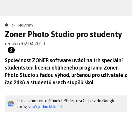
Přejít
k
hlavnímu
>
obsahu
NOVINKY
Zoner Photo Studio pro studenty
redakce
02.04.2010
Společnost ZONER software uvádí na trh speciální
studentskou licenci oblíbeného programu Zoner
Photo Studio s řadou výhod, určenou pro uživatele z
řad žáků a studentů všech stupňů škol.
Líbí se vám tento článek? Přidejte si Chip.cz do Google
zpráv,
stačí jedno kliknutí!