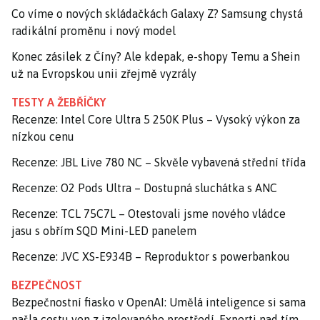
Co víme o nových skládačkách Galaxy Z? Samsung chystá
radikální proměnu i nový model
Konec zásilek z Číny? Ale kdepak, e-shopy Temu a Shein
už na Evropskou unii zřejmě vyzrály
TESTY A ŽEBŘÍČKY
Recenze: Intel Core Ultra 5 250K Plus – Vysoký výkon za
nízkou cenu
Recenze: JBL Live 780 NC – Skvěle vybavená střední třída
Recenze: O2 Pods Ultra – Dostupná sluchátka s ANC
Recenze: TCL 75C7L – Otestovali jsme nového vládce
jasu s obřím SQD Mini-LED panelem
Recenze: JVC XS-E934B – Reproduktor s powerbankou
BEZPEČNOST
Bezpečnostní fiasko v OpenAI: Umělá inteligence si sama
našla cestu ven z izolovaného prostředí. Experti nad tím