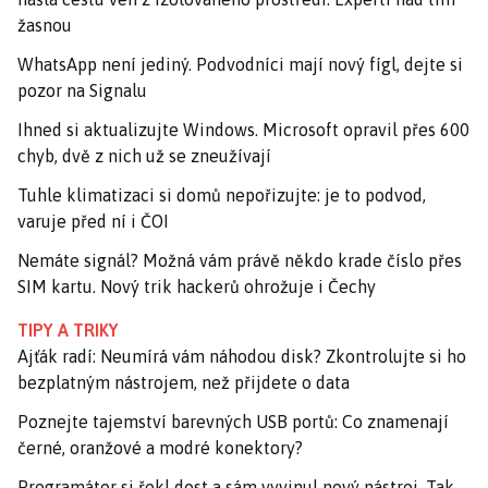
žasnou
WhatsApp není jediný. Podvodníci mají nový fígl, dejte si
pozor na Signalu
Ihned si aktualizujte Windows. Microsoft opravil přes 600
chyb, dvě z nich už se zneužívají
Tuhle klimatizaci si domů nepořizujte: je to podvod,
varuje před ní i ČOI
Nemáte signál? Možná vám právě někdo krade číslo přes
SIM kartu. Nový trik hackerů ohrožuje i Čechy
TIPY A TRIKY
Ajťák radí: Neumírá vám náhodou disk? Zkontrolujte si ho
bezplatným nástrojem, než přijdete o data
Poznejte tajemství barevných USB portů: Co znamenají
černé, oranžové a modré konektory?
Programátor si řekl dost a sám vyvinul nový nástroj. Tak