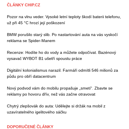
ČLÁNKY CHIP.CZ
Pozor na vlnu veder. Vysoké letní teploty škodí baterii telefonu,
už při 45 °C hrozí její poškození
BMW porušilo starý slib. Po nastartování auta na vás vyskočí
reklama se Spider-Manem
Recenze: Hodíte ho do vody a můžete odpočívat. Bazénový
vysavač WYBOT B1 ušetří spoustu práce
Digitální kolonialismus narazil. Farmáři odmítli 546 milionů za
půdu pro obří datacentrum
Nový podvod vám do mobilu propašuje „smetí“. Zbavte se
reklamy po hovoru dřív, než vás začne otravovat
Chytrý zlepšovák do auta: Udělejte si držák na mobil z
uzavíratelného igelitového sáčku
DOPORUČENÉ ČLÁNKY