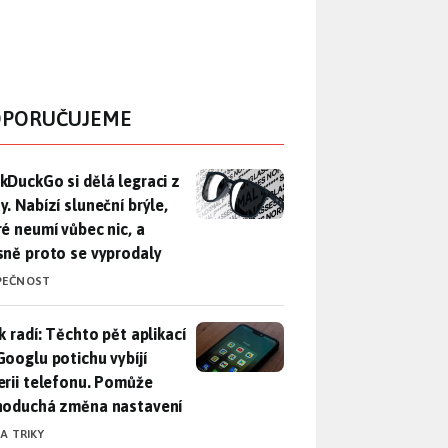
PORUČUJEME
DuckGo si dělá legraci z Mety. Nabízí sluneční brýle, které n
kDuckGo si dělá legraci z
. Nabízí sluneční brýle,
ré neumí vůbec nic, a
sně proto se vyprodaly
PEČNOST
ák radí: Těchto pět aplikací od Googlu potichu vybíjí baterii
k radí: Těchto pět aplikací
Googlu potichu vybíjí
erii telefonu. Pomůže
noduchá změna nastavení
 A TRIKY