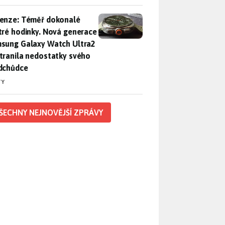
enze: Téměř dokonalé chytré hodinky. Nová generace Samsung
enze: Téměř dokonalé
tré hodinky. Nová generace
sung Galaxy Watch Ultra2
tranila nedostatky svého
dchůdce
TY
ŠECHNY NEJNOVĚJŠÍ ZPRÁVY