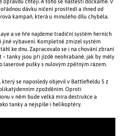
ie opravdu chtějí. A toho se naštěstí dočkáme. V
pořádnou dávku ničení prostředí a ihned od
rová kampaň, která u minulého dílu chyběla.
playe a ve hře najdeme tradiční systém herních
ci jiné vybavení. Kompletně zmizel systém
 táhl ke dnu. Zapracovalo se i na chování zbraní
t – tanky jsou při jízdě neohrabané, jak by měly
ako laserové pušky s nulovým zpětným rázem.
který se naposledy objevil v Battlefieldu 5 z
ěkolikatýdenním zpožděním. Oproti
ionu v něm bude velká míra destrukce a
ko tanky a nejspíše i helikoptéry.