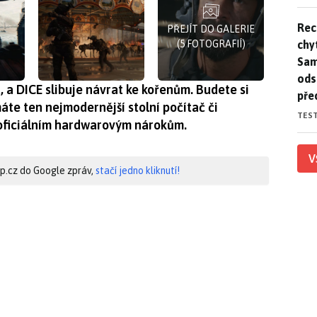
Rec
Rec
PŘEJÍT DO GALERIE
chy
(5 FOTOGRAFIÍ)
Sam
ods
na, a DICE slibuje návrat ke kořenům. Budete si
pře
máte ten nejmodernější stolní počítač či
TES
 oficiálním hardwarovým nárokům.
V
hip.cz do Google zpráv,
stačí jedno kliknutí!