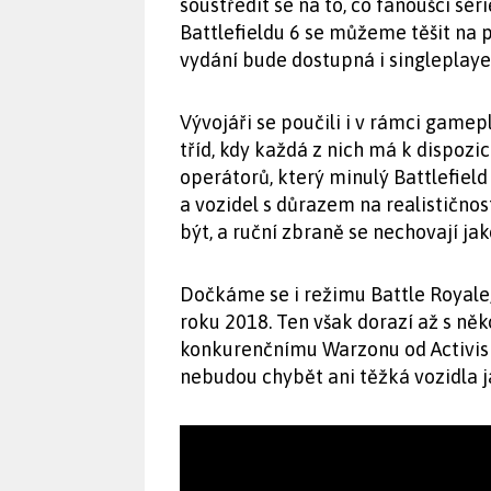
soustředit se na to, co fanoušci sér
Battlefieldu 6 se můžeme těšit na 
vydání bude dostupná i singleplaye
Vývojáři se poučili i v rámci game
tříd, kdy každá z nich má k dispozi
operátorů, který minulý Battlefield
a vozidel s důrazem na realističnos
být, a ruční zbraně se nechovají j
Dočkáme se i režimu Battle Royale, 
roku 2018. Ten však dorazí až s n
konkurenčnímu Warzonu od Activis
nebudou chybět ani těžká vozidla ja