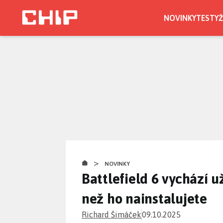
Přejít
k
NOVINKY
TESTY
Ž
hlavnímu
obsahu
>
NOVINKY
Battlefield 6 vychází u
než ho nainstalujete
Richard Šimáček
09.10.2025