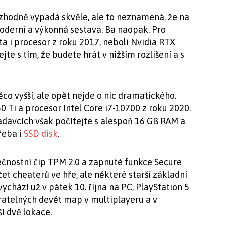
rozhodně vypadá skvěle, ale to neznamená, že na
oderní a výkonná sestava. Ba naopak. Pro
ta i procesor z roku 2017, neboli Nvidia RTX
jte s tím, že budete hrát v nižším rozlišení a s
o vyšší, ale opět nejde o nic dramatického.
0 Ti a procesor Intel Core i7-10700 z roku 2020.
davcích však počítejte s alespoň 16 GB RAM a
řeba i
SSD disk
.
čnostní čip TPM 2.0 a zapnuté funkce Secure
čet cheaterů ve hře, ale některé starší základní
vychází už v pátek 10. října na PC, PlayStation 5
ratelných devět map v multiplayeru a v
í dvě lokace.