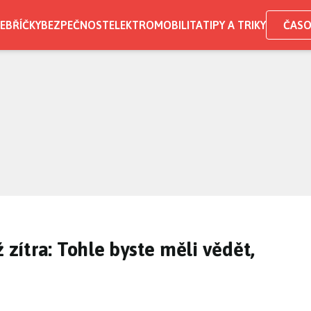
EBŘÍČKY
BEZPEČNOST
ELEKTROMOBILITA
TIPY A TRIKY
ČASO
ž zítra: Tohle byste měli vědět,