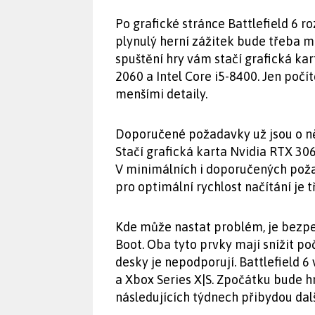
Po grafické stránce Battlefield 6 
plynulý herní zážitek bude třeba m
spuštění hry vám stačí grafická kar
2060 a Intel Core i5-8400. Jen počíte
menšími detaily.
Doporučené požadavky už jsou o něc
Stačí grafická karta Nvidia RTX 306
V minimálních i doporučených poža
pro optimální rychlost načítání je t
Kde může nastat problém, je bezpe
Boot. Oba tyto prvky mají snížit po
desky je nepodporují. Battlefield 6 
a Xbox Series X|S. Zpočátku bude h
následujících týdnech přibydou dalš