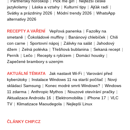
|
Partnerský horoskop
|
Pick me girl
|
Nejtěžší české
jazykolamy
|
Láska a vztahy
|
Kulturní tipy
|
Ajťák radí
|
Svátky a prázdniny 2026
|
Módní trendy 2026
|
WhatsApp
alternativy 2026
RECEPTY A VAŘENÍ
Vepřová panenka
|
Fazolky na
smetaně
|
Čokoládové muffiny
|
Banánový chlebíček
|
Chili
con carne
|
Sportovní nápoj
|
Zálivky na salát
|
Jahodový
džem
|
Zelná polévka
|
Třešňová bublanina
|
Sekaná recept
|
Perník
|
Lečo
|
Recepty s rybízem
|
Domácí housky
|
Zapečené brambory s uzeným
AKTUÁLNÍ TÉMATA
Jak nastavit Wi-Fi
|
Varování před
kyberútoky
|
Instalace Windows 11 na starší počítač
|
Nový
skládací Samsung
|
Konec modré smrti Windows?
|
Windows
11 zdarma
|
Anthropic Mythos
|
Nouzové otevírání pračky
|
Aktualizace Androidu 16
|
Elektromobilita
|
iPhone 17
|
VLC
TV
|
Klimatizace Maoudegola
|
Nejlepší Linux
ČLÁNKY CHIP.CZ