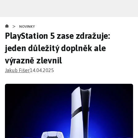
Přejít
k
hlavnímu
>
obsahu
NOVINKY
PlayStation 5 zase zdražuje:
jeden důležitý doplněk ale
výrazně zlevnil
Jakub Fišer
14.04.2025