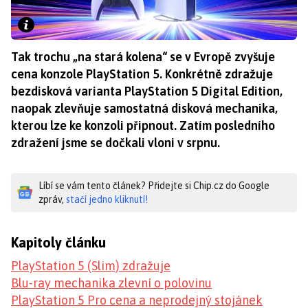
Tak trochu „na stará kolena“ se v Evropě zvyšuje
cena konzole PlayStation 5. Konkrétně zdražuje
bezdisková varianta PlayStation 5 Digital Edition,
naopak zlevňuje samostatná disková mechanika,
kterou lze ke konzoli připnout. Zatím posledního
zdražení jsme se dočkali vloni v srpnu.
Líbí se vám tento článek? Přidejte si Chip.cz do Google
zpráv,
stačí jedno kliknutí!
Kapitoly článku
PlayStation 5 (Slim) zdražuje
Blu-ray mechanika zlevní o polovinu
PlayStation 5 Pro cena a neprodejný stojánek