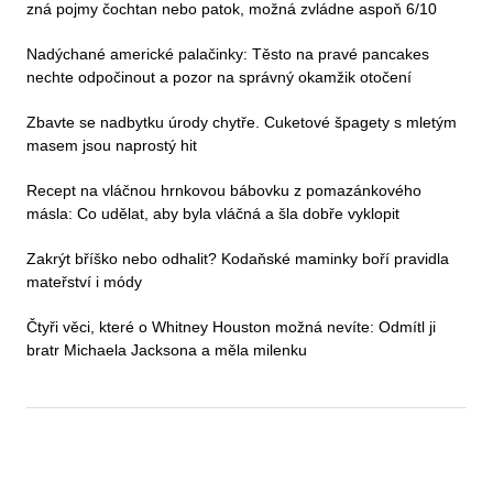
zná pojmy čochtan nebo patok, možná zvládne aspoň 6/10
Nadýchané americké palačinky: Těsto na pravé pancakes
nechte odpočinout a pozor na správný okamžik otočení
Zbavte se nadbytku úrody chytře. Cuketové špagety s mletým
masem jsou naprostý hit
Recept na vláčnou hrnkovou bábovku z pomazánkového
másla: Co udělat, aby byla vláčná a šla dobře vyklopit
Zakrýt bříško nebo odhalit? Kodaňské maminky boří pravidla
mateřství i módy
Čtyři věci, které o Whitney Houston možná nevíte: Odmítl ji
bratr Michaela Jacksona a měla milenku