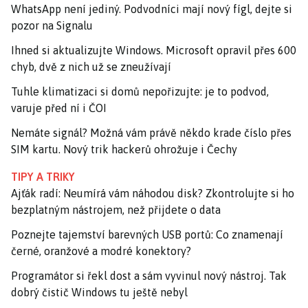
WhatsApp není jediný. Podvodníci mají nový fígl, dejte si
pozor na Signalu
Ihned si aktualizujte Windows. Microsoft opravil přes 600
chyb, dvě z nich už se zneužívají
Tuhle klimatizaci si domů nepořizujte: je to podvod,
varuje před ní i ČOI
Nemáte signál? Možná vám právě někdo krade číslo přes
SIM kartu. Nový trik hackerů ohrožuje i Čechy
TIPY A TRIKY
Ajťák radí: Neumírá vám náhodou disk? Zkontrolujte si ho
bezplatným nástrojem, než přijdete o data
Poznejte tajemství barevných USB portů: Co znamenají
černé, oranžové a modré konektory?
Programátor si řekl dost a sám vyvinul nový nástroj. Tak
dobrý čistič Windows tu ještě nebyl