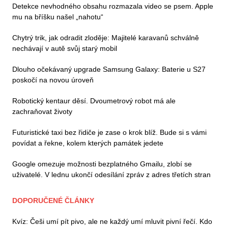
Detekce nevhodného obsahu rozmazala video se psem. Apple
mu na bříšku našel „nahotu“
Chytrý trik, jak odradit zloděje: Majitelé karavanů schválně
nechávají v autě svůj starý mobil
Dlouho očekávaný upgrade Samsung Galaxy: Baterie u S27
poskočí na novou úroveň
Robotický kentaur děsí. Dvoumetrový robot má ale
zachraňovat životy
Futuristické taxi bez řidiče je zase o krok blíž. Bude si s vámi
povídat a řekne, kolem kterých památek jedete
Google omezuje možnosti bezplatného Gmailu, zlobí se
uživatelé. V lednu ukončí odesílání zpráv z adres třetích stran
DOPORUČENÉ ČLÁNKY
Kvíz: Češi umí pít pivo, ale ne každý umí mluvit pivní řečí. Kdo