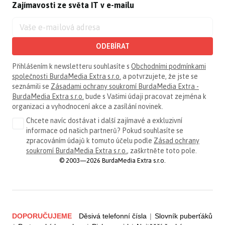
Zajímavosti ze světa IT v e-mailu
ODEBÍRAT
Přihlášením k newsletteru souhlasíte s
Obchodními podmínkami
společnosti BurdaMedia Extra s.r.o.
a potvrzujete, že jste se
seznámili se
Zásadami ochrany soukromí BurdaMedia Extra -
BurdaMedia Extra s.r.o.
bude s Vašimi údaji pracovat zejména k
organizaci a vyhodnocení akce a zasílání novinek.
Chcete navíc dostávat i další zajímavé a exkluzivní
informace od našich partnerů? Pokud souhlasíte se
zpracováním údajů k tomuto účelu podle
Zásad ochrany
soukromí BurdaMedia Extra s.r.o.
, zaškrtněte toto pole.
© 2003—2026 BurdaMedia Extra s.r.o.
DOPORUČUJEME
Děsivá telefonní čísla
|
Slovník puberťáků