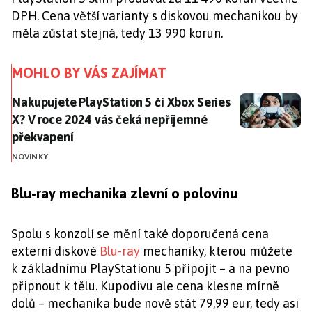
DPH. Cena větší varianty s diskovou mechanikou by
měla zůstat stejná, tedy 13 990 korun.
MOHLO BY VÁS ZAJÍMAT
Nakupujete PlayStation 5 či Xbox Series X? V roce 2
Nakupujete PlayStation 5 či Xbox Series
X? V roce 2024 vás čeká nepříjemné
překvapení
NOVINKY
Blu-ray mechanika zlevní o polovinu
Spolu s konzolí se mění také doporučená cena
externí diskové
Blu-ray
mechaniky, kterou můžete
k základnímu PlayStationu 5 připojit – a na pevno
připnout k tělu. Kupodivu ale cena klesne mírně
dolů – mechanika bude nově stát 79,99 eur, tedy asi