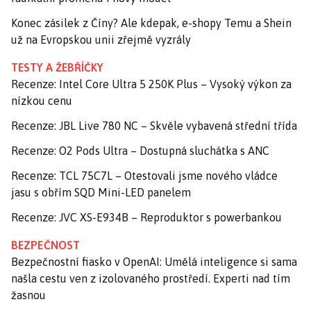
Konec zásilek z Číny? Ale kdepak, e-shopy Temu a Shein
už na Evropskou unii zřejmě vyzrály
TESTY A ŽEBŘÍČKY
Recenze: Intel Core Ultra 5 250K Plus – Vysoký výkon za
nízkou cenu
Recenze: JBL Live 780 NC – Skvěle vybavená střední třída
Recenze: O2 Pods Ultra – Dostupná sluchátka s ANC
Recenze: TCL 75C7L – Otestovali jsme nového vládce
jasu s obřím SQD Mini-LED panelem
Recenze: JVC XS-E934B – Reproduktor s powerbankou
BEZPEČNOST
Bezpečnostní fiasko v OpenAI: Umělá inteligence si sama
našla cestu ven z izolovaného prostředí. Experti nad tím
žasnou