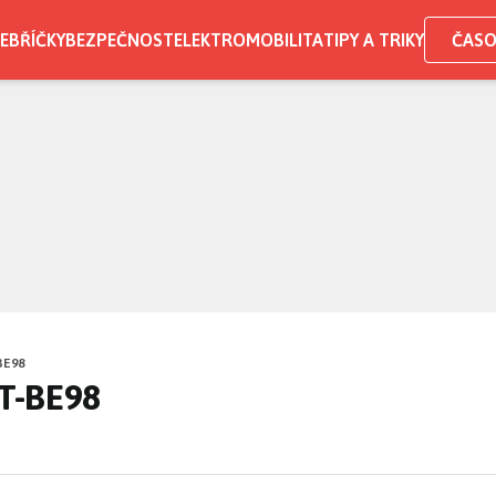
EBŘÍČKY
BEZPEČNOST
ELEKTROMOBILITA
TIPY A TRIKY
ČASO
BE98
T-BE98