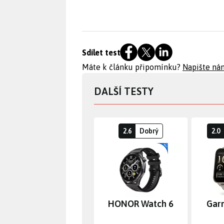
Sdílet test
Máte k článku připomínku?
Napište ná
DALŠÍ TESTY
2.6
Dobrý
2.0
HONOR Watch 6
Gar