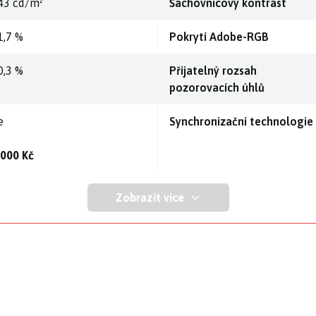
43 cd/m²
Šachovnicový kontrast
1,7 %
Pokrytí Adobe-RGB
0,3 %
Přijatelný rozsah
pozorovacích úhlů
e
Synchronizační technologie
 000 Kč
Zobrazit více