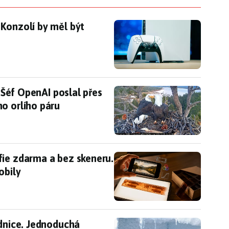
 Konzolí by měl být dostatek, otázkou zůstává cen
 Konzolí by měl být
du. Šéf OpenAI poslal přes 100 milionů na záchranu
. Šéf OpenAI poslal přes
o orlího páru
fie zdarma a bez skeneru. Potřebujete jen negativ
fie zdarma a bez skeneru.
obily
lednice. Jednoduchá pravidla bohužel skoro nikdo
ednice. Jednoduchá