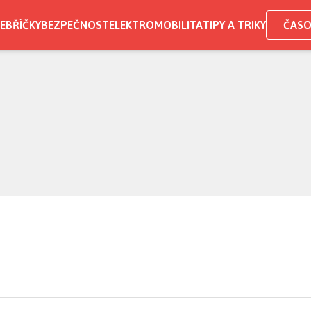
EBŘÍČKY
BEZPEČNOST
ELEKTROMOBILITA
TIPY A TRIKY
ČASO