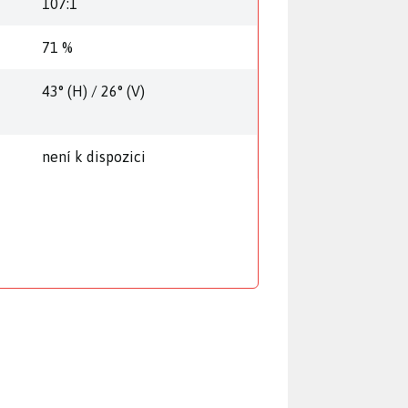
107:1
71 %
43° (H) / 26° (V)
není k dispozici