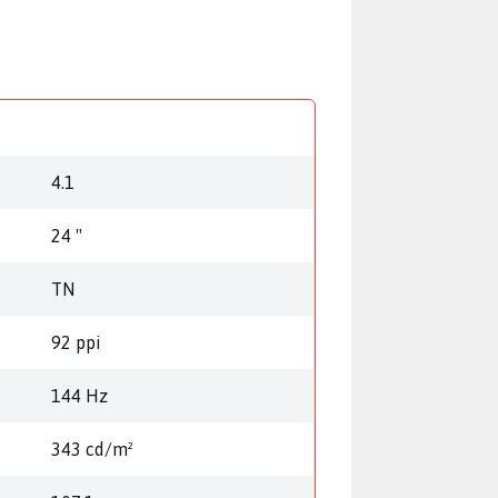
4.1
24 "
TN
92 ppi
144 Hz
343 cd/m²