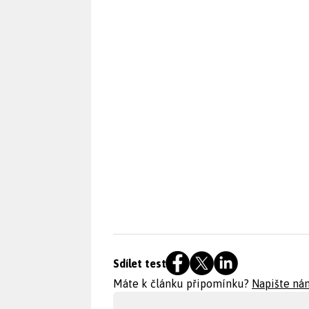
Sdílet test
Máte k článku připomínku?
Napište ná