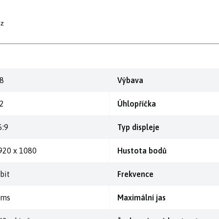
cz
.8
Výbava
.2
Úhlopříčka
6:9
Typ displeje
920 x 1080
Hustota bodů
bit
Frekvence
 ms
Maximální jas