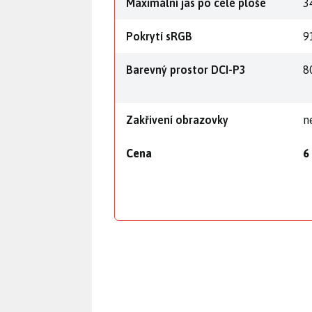
Maximální jas po celé ploše
3
Pokrytí sRGB
9
Barevný prostor DCI-P3
8
Zakřivení obrazovky
n
Cena
6