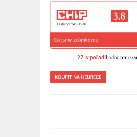
3.8
Co jsme známkovali
27. v pořadí
hodnocení Ga
KOUPIT NA HEURECE