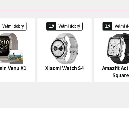
Velmi dobrý
1.9
Velmi dobrý
1.9
Velmi d
min Venu X1
Xiaomi Watch S4
Amazfit Act
Square