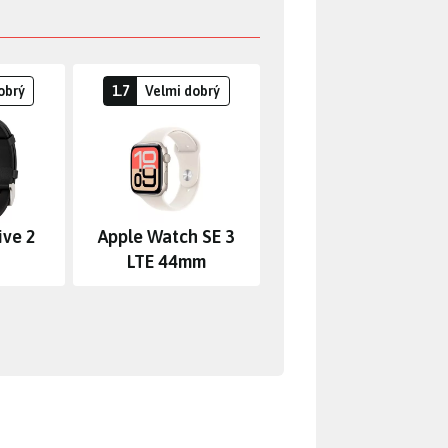
obrý
1.7
Velmi dobrý
ive 2
Apple Watch SE 3
LTE 44mm