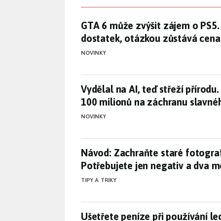
GTA 6 může zvýšit zájem o PS5.
GTA 6 může zvýšit zájem o PS5.
dostatek, otázkou zůstává cena
NOVINKY
Vydělal na AI, teď střeží příro
Vydělal na AI, teď střeží přírodu
100 milionů na záchranu slavnéh
NOVINKY
Návod: Zachraňte staré fotogra
Návod: Zachraňte staré fotogra
Potřebujete jen negativ a dva m
TIPY A TRIKY
Ušetřete peníze při používání 
Ušetřete peníze při používání l