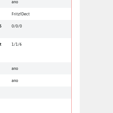
ano
Fritz!Dect
5
0/0/0
t
1/1/6
ano
ano