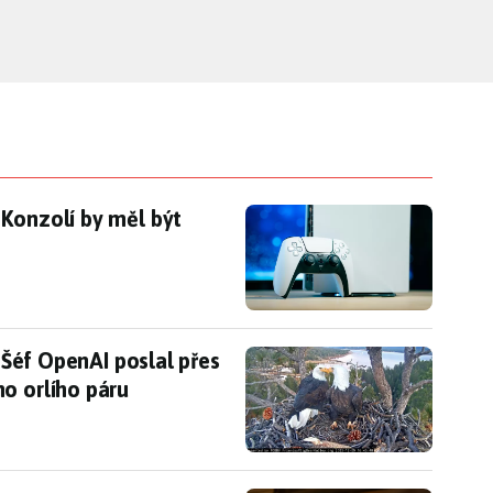
 Konzolí by měl být dostatek, otázkou zůstává cen
 Konzolí by měl být
du. Šéf OpenAI poslal přes 100 milionů na záchranu
. Šéf OpenAI poslal přes
o orlího páru