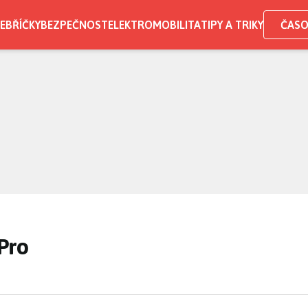
EBŘÍČKY
BEZPEČNOST
ELEKTROMOBILITA
TIPY A TRIKY
ČASO
O
Pro