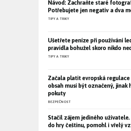
Návod: Zachraňte staré fotogra
Návod: Zachraňte staré fotogra
Potřebujete jen negativ a dva m
TIPY A TRIKY
Ušetřete peníze při používání 
Ušetřete peníze při používání l
pravidla bohužel skoro nikdo ne
TIPY A TRIKY
Začala platit evropská regulace
Začala platit evropská regulace
obsah musí být označený, jinak 
pokuty
BEZPEČNOST
Stačil zájem jediného uživatele
Stačil zájem jediného uživatele.
do hry češtinu, pomohl i vřelý 