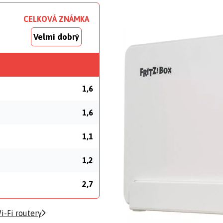
CELKOVÁ ZNÁMKA
Velmi dobrý
1,6
1,6
1,1
1,2
2,7
-Fi routery