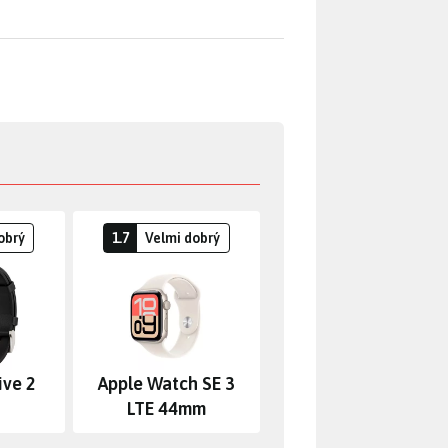
obrý
1.7
Velmi dobrý
ive 2
Apple Watch SE 3
LTE 44mm