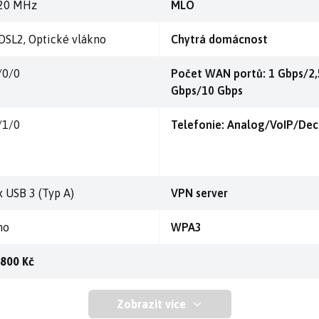
20 MHz
MLO
DSL2, Optické vlákno
Chytrá domácnost
/0/0
Počet WAN portů: 1 Gbps/2,
Gbps/10 Gbps
/1/0
Telefonie: Analog/VoIP/Dec
x USB 3 (Typ A)
VPN server
no
WPA3
 800 Kč
Zobrazit více