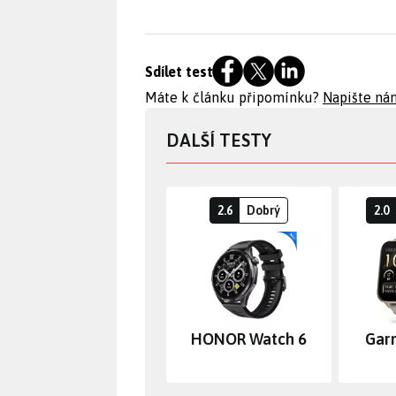
Sdílet test
Máte k článku připomínku?
Napište ná
DALŠÍ TESTY
2.6
Dobrý
2.0
HONOR Watch 6
Gar