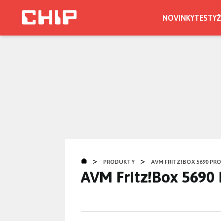
Přejít
k
NOVINKY
TESTY
Ž
hlavnímu
obsahu
>
>
PRODUKTY
AVM FRITZ!BOX 5690 PR
AVM Fritz!Box 5690 