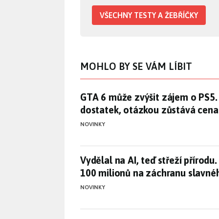
VŠECHNY TESTY A ŽEBŘÍČKY
MOHLO BY SE VÁM LÍBIT
GTA 6 může zvýšit zájem o PS5.
GTA 6 může zvýšit zájem o PS5.
dostatek, otázkou zůstává cena
NOVINKY
Vydělal na AI, teď střeží příro
Vydělal na AI, teď střeží přírodu
100 milionů na záchranu slavnéh
NOVINKY