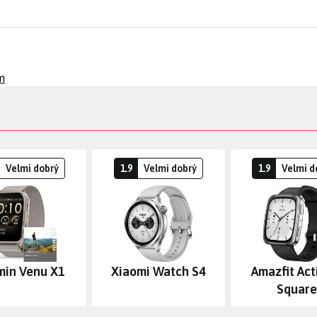
m
Velmi dobrý
1.9
Velmi dobrý
1.9
Velmi d
min Venu X1
Xiaomi Watch S4
Amazfit Act
Square