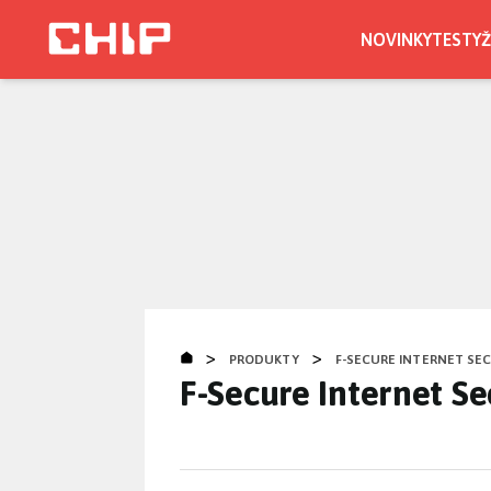
Přejít
k
NOVINKY
TESTY
Ž
hlavnímu
CHIP.CZ
obsahu
>
>
PRODUKTY
F-SECURE INTERNET SE
F-Secure Internet Se