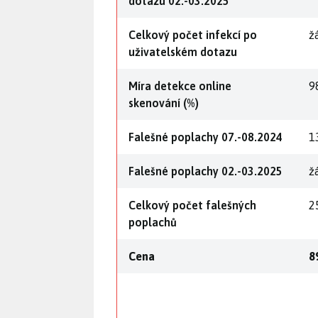
dotazu 02.-03.2025
Celkový počet infekcí po
ž
uživatelském dotazu
Míra detekce online
9
skenování (%)
Falešné poplachy 07.-08.2024
1
Falešné poplachy 02.-03.2025
ž
Celkový počet falešných
2
poplachů
Cena
8