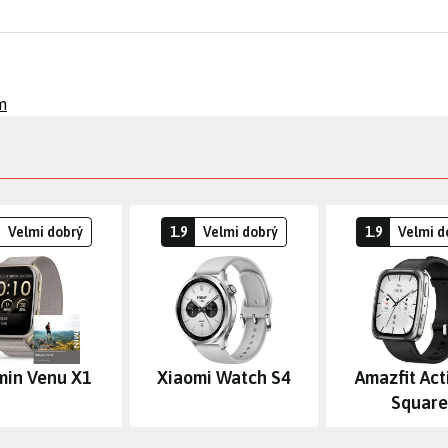
m
Velmi dobrý
1.9
Velmi dobrý
1.9
Velmi d
min Venu X1
Xiaomi Watch S4
Amazfit Act
Square