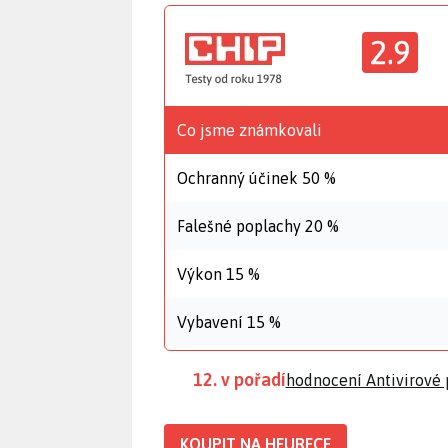
2.9
Co jsme známkovali
Ochranný účinek 50 %
Falešné poplachy 20 %
Výkon 15 %
Vybavení 15 %
12. v pořadí
hodnocení Antivirové
KOUPIT NA HEURECE