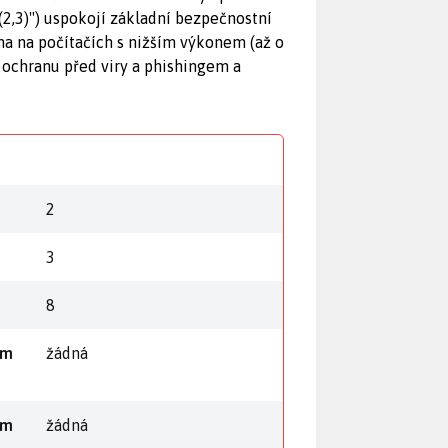
(2,3)") uspokojí základní bezpečnostní
na na počítačích s nižším výkonem (až o
u ochranu před viry a phishingem a
2
3
8
ém
žádná
ém
žádná