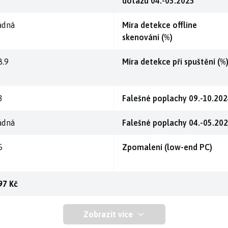
dotazu 04.-05.2025
ádná
Míra detekce offline
skenování (%)
8.9
Míra detekce při spuštění (%
3
Falešné poplachy 09.-10.20
ádná
Falešné poplachy 04.-05.20
5
Zpomalení (low-end PC)
97 Kč
Zobrazit více