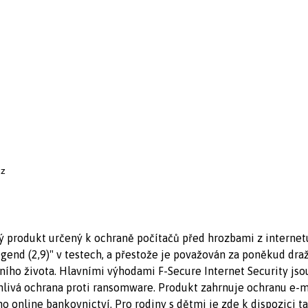
cz
vý produkt určený k ochraně počítačů před hrozbami z internet
end (2,9)" v testech, a přestože je považován za poněkud dražš
lního života. Hlavními výhodami F-Secure Internet Security js
ehlivá ochrana proti ransomware. Produkt zahrnuje ochranu e-m
nline bankovnictví. Pro rodiny s dětmi je zde k dispozici ta