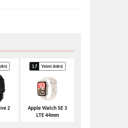
obrý
1.7
Velmi dobrý
ive 2
Apple Watch SE 3
LTE 44mm