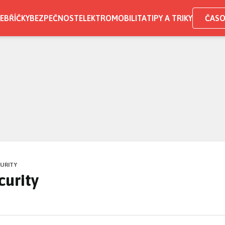
EBŘÍČKY
BEZPEČNOST
ELEKTROMOBILITA
TIPY A TRIKY
ČASO
CURITY
curity