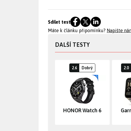
Sdílet test
Máte k článku připomínku?
Napište ná
DALŠÍ TESTY
2.6
Dobrý
2.0
HONOR Watch 6
Gar