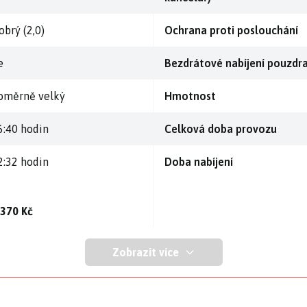
obrý (2,0)
Ochrana proti poslouchání
e
Bezdrátové nabíjení pouzdr
oměrně velký
Hmotnost
6:40 hodin
Celková doba provozu
2:32 hodin
Doba nabíjení
 370 Kč
Zobrazit více