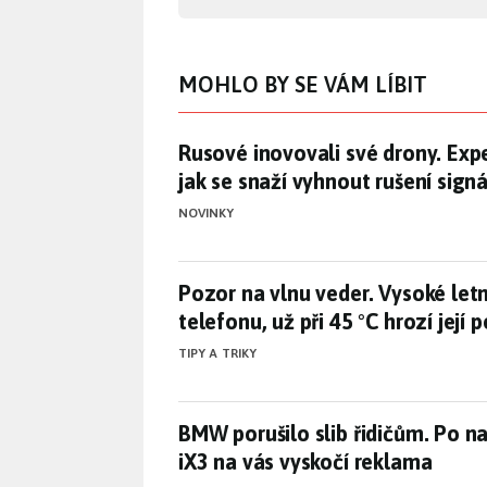
MOHLO BY SE VÁM LÍBIT
Rusové inovovali své drony. Exp
Rusové inovovali své drony. Expe
jak se snaží vyhnout rušení sign
NOVINKY
Pozor na vlnu veder. Vysoké letní
Pozor na vlnu veder. Vysoké letní
telefonu, už při 45 °C hrozí její 
TIPY A TRIKY
BMW porušilo slib řidičům. Po 
BMW porušilo slib řidičům. Po n
iX3 na vás vyskočí reklama