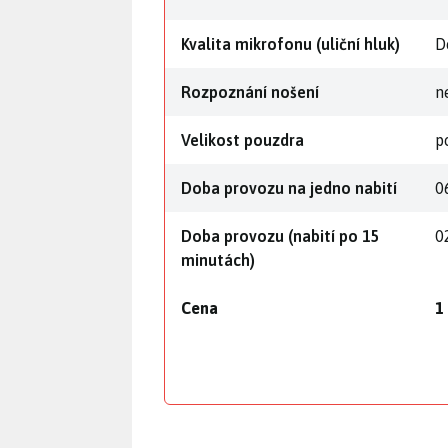
Kvalita mikrofonu (uliční hluk)
D
Rozpoznání nošení
n
Velikost pouzdra
p
Doba provozu na jedno nabití
0
Doba provozu (nabití po 15
0
minutách)
Cena
1