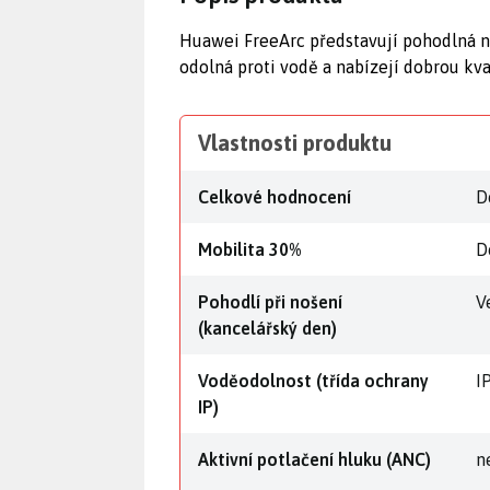
Huawei FreeArc představují pohodlná náu
odolná proti vodě a nabízejí dobrou kv
Vlastnosti produktu
Celkové hodnocení
D
Mobilita 30%
D
Pohodlí při nošení
V
(kancelářský den)
Voděodolnost (třída ochrany
I
IP)
Aktivní potlačení hluku (ANC)
n