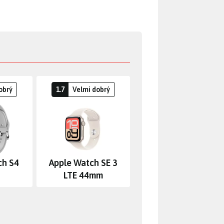
obrý
1.7
Velmi dobrý
ch S4
Apple Watch SE 3
LTE 44mm