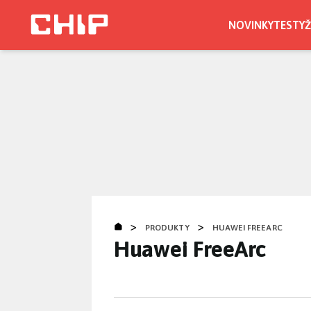
Přejít
k
NOVINKY
TESTY
Ž
hlavnímu
obsahu
>
>
PRODUKTY
HUAWEI FREEARC
Huawei FreeArc