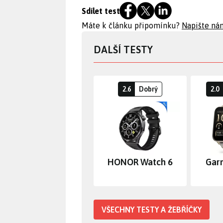
Sdílet test
Máte k článku připomínku?
Napište ná
DALŠÍ TESTY
2.6
Dobrý
2.0
HONOR Watch 6
Gar
VŠECHNY TESTY A ŽEBŘÍČKY