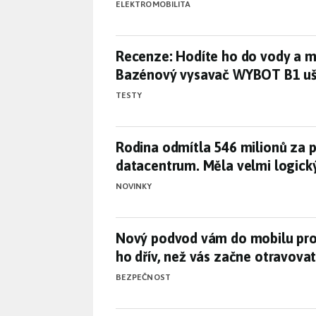
ELEKTROMOBILITA
Recenze: Hodíte ho do vody a 
Recenze: Hodíte ho do vody a m
Bazénový vysavač WYBOT B1 uše
TESTY
Rodina odmítla 546 milionů za 
Rodina odmítla 546 milionů za p
datacentrum. Měla velmi logic
NOVINKY
Nový podvod vám do mobilu prop
Nový podvod vám do mobilu prop
ho dřív, než vás začne otravova
BEZPEČNOST