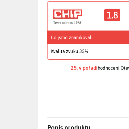
1.8
Co jsme známkovali
Kvalita zvuku 35%
25. v pořadí
hodnocení Ote
Popis produktu