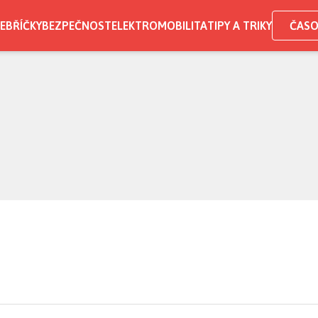
EBŘÍČKY
BEZPEČNOST
ELEKTROMOBILITA
TIPY A TRIKY
ČASO