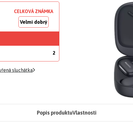
CELKOVÁ ZNÁMKA
Velmi dobrý
2
vřená sluchátka
Popis produktu
Vlastnosti