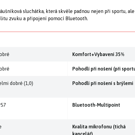
šníková sluchátka, která skvěle padnou nejen při sportu, ale i 
alitu zvuku a připojení pomocí Bluetooth.
obré
Komfort+Vybavení 35%
obré
Pohodlí při nošení (při sport
elmi dobré (1,0)
Pohodlí při nošení s brýlemi
P57
Bluetooth-Multipoint
e
Kvalita mikrofonu (tichá
kancelář)