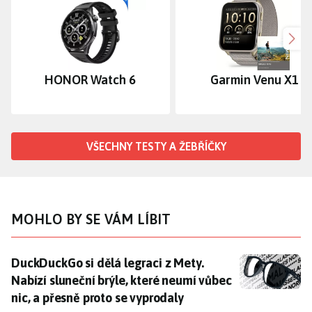
Dalš
HONOR Watch 6
Garmin Venu X1
VŠECHNY TESTY A ŽEBŘÍČKY
MOHLO BY SE VÁM LÍBIT
DuckDuckGo si dělá legraci z Mety. Nabízí sluneční br
DuckDuckGo si dělá legraci z Mety.
Nabízí sluneční brýle, které neumí vůbec
nic, a přesně proto se vyprodaly