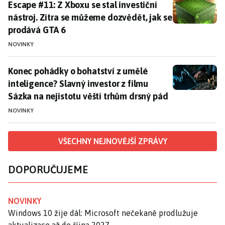
Escape #11: Z Xboxu se stal investiční nástroj. Zítra
Escape #11: Z Xboxu se stal investiční
nástroj. Zítra se můžeme dozvědět, jak se
prodává GTA 6
NOVINKY
Konec pohádky o bohatství z umělé inteligence? Slavný
Konec pohádky o bohatství z umělé
inteligence? Slavný investor z filmu
Sázka na nejistotu věští trhům drsný pád
NOVINKY
VŠECHNY NEJNOVĚJŠÍ ZPRÁVY
DOPORUČUJEME
NOVINKY
Windows 10 žije dál: Microsoft nečekaně prodlužuje