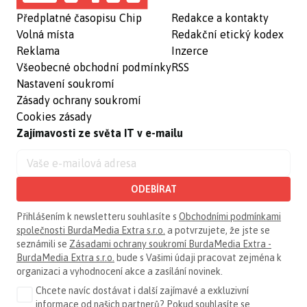
Předplatné časopisu Chip
Redakce a kontakty
Volná místa
Redakční etický kodex
Reklama
Inzerce
Všeobecné obchodní podmínky
RSS
Nastavení soukromí
Zásady ochrany soukromí
Cookies zásady
Zajímavosti ze světa IT v e-mailu
ODEBÍRAT
Přihlášením k newsletteru souhlasíte s
Obchodními podmínkami
společnosti BurdaMedia Extra s.r.o.
a potvrzujete, že jste se
seznámili se
Zásadami ochrany soukromí BurdaMedia Extra -
BurdaMedia Extra s.r.o.
bude s Vašimi údaji pracovat zejména k
organizaci a vyhodnocení akce a zasílání novinek.
Chcete navíc dostávat i další zajímavé a exkluzivní
informace od našich partnerů? Pokud souhlasíte se