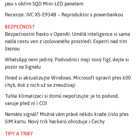
jasu s obřím SQD Mini-LED panelem
Recenze: JVC XS-E934B – Reproduktor s powerbankou
BEZPEČNOST
Bezpečnostní fiasko v OpenAI: Umělá inteligence si sama
našla cestu ven z izolovaného prostředí. Experti nad tím
žasnou
WhatsApp není jediný. Podvodníci mají nový fígl, dejte si
pozor na Signalu
Ihned si aktualizujte Windows. Microsoft opravil přes 600
chyb, dvě z nich už se zneužívají
Tuhle klimatizaci si domů nepořizujte: je to podvod,
varuje před ní i ČOI
Nemáte signál? Možná vám právě někdo krade číslo přes
SIM kartu. Nový trik hackerů ohrožuje i Čechy
TIPY A TRIKY