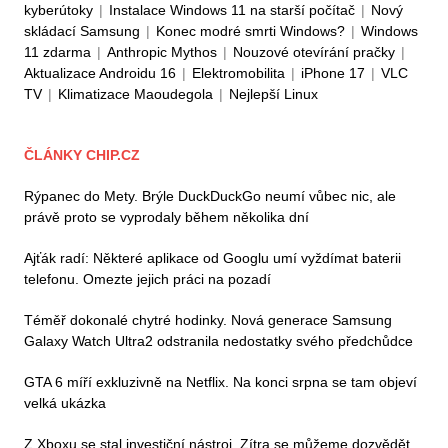
kyberútoky
|
Instalace Windows 11 na starší počítač
|
Nový
skládací Samsung
|
Konec modré smrti Windows?
|
Windows
11 zdarma
|
Anthropic Mythos
|
Nouzové otevírání pračky
|
Aktualizace Androidu 16
|
Elektromobilita
|
iPhone 17
|
VLC
TV
|
Klimatizace Maoudegola
|
Nejlepší Linux
ČLÁNKY CHIP.CZ
Rýpanec do Mety. Brýle DuckDuckGo neumí vůbec nic, ale
právě proto se vyprodaly během několika dní
Ajťák radí: Některé aplikace od Googlu umí vyždímat baterii
telefonu. Omezte jejich práci na pozadí
Téměř dokonalé chytré hodinky. Nová generace Samsung
Galaxy Watch Ultra2 odstranila nedostatky svého předchůdce
GTA 6 míří exkluzivně na Netflix. Na konci srpna se tam objeví
velká ukázka
Z Xboxu se stal investiční nástroj. Zítra se můžeme dozvědět,