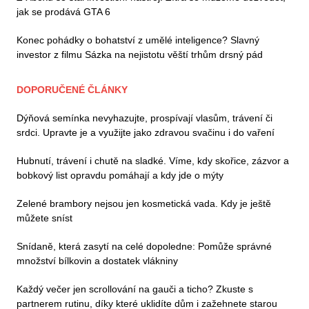
jak se prodává GTA 6
Konec pohádky o bohatství z umělé inteligence? Slavný
investor z filmu Sázka na nejistotu věští trhům drsný pád
DOPORUČENÉ ČLÁNKY
Dýňová semínka nevyhazujte, prospívají vlasům, trávení či
srdci. Upravte je a využijte jako zdravou svačinu i do vaření
Hubnutí, trávení i chutě na sladké. Víme, kdy skořice, zázvor a
bobkový list opravdu pomáhají a kdy jde o mýty
Zelené brambory nejsou jen kosmetická vada. Kdy je ještě
můžete sníst
Snídaně, která zasytí na celé dopoledne: Pomůže správné
množství bílkovin a dostatek vlákniny
Každý večer jen scrollování na gauči a ticho? Zkuste s
partnerem rutinu, díky které uklidíte dům i zažehnete starou