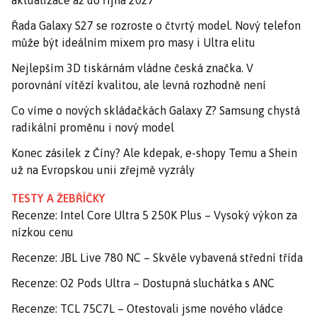
aktualizace až do října 2027
Řada Galaxy S27 se rozroste o čtvrtý model. Nový telefon
může být ideálním mixem pro masy i Ultra elitu
Nejlepším 3D tiskárnám vládne česká značka. V
porovnání vítězí kvalitou, ale levná rozhodně není
Co víme o nových skládačkách Galaxy Z? Samsung chystá
radikální proměnu i nový model
Konec zásilek z Číny? Ale kdepak, e-shopy Temu a Shein
už na Evropskou unii zřejmě vyzrály
TESTY A ŽEBŘÍČKY
Recenze: Intel Core Ultra 5 250K Plus – Vysoký výkon za
nízkou cenu
Recenze: JBL Live 780 NC – Skvěle vybavená střední třída
Recenze: O2 Pods Ultra – Dostupná sluchátka s ANC
Recenze: TCL 75C7L – Otestovali jsme nového vládce