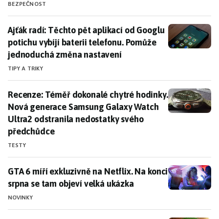
BEZPEČNOST
Ajťák radí: Těchto pět aplikací od Googlu potichu vy
Ajťák radí: Těchto pět aplikací od Googlu
potichu vybíjí baterii telefonu. Pomůže
jednoduchá změna nastavení
TIPY A TRIKY
Recenze: Téměř dokonalé chytré hodinky. Nová gener
Recenze: Téměř dokonalé chytré hodinky.
Nová generace Samsung Galaxy Watch
Ultra2 odstranila nedostatky svého
předchůdce
TESTY
GTA 6 míří exkluzivně na Netflix. Na konci srpna se t
GTA 6 míří exkluzivně na Netflix. Na konci
srpna se tam objeví velká ukázka
NOVINKY