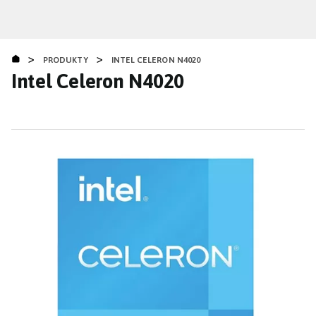
Přejít
k
hlavnímu
>
>
obsahu
PRODUKTY
INTEL CELERON N4020
Intel Celeron N4020