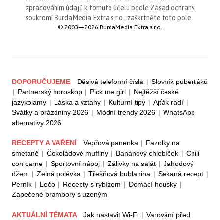
zpracováním údajů k tomuto účelu podle
Zásad ochrany
soukromí BurdaMedia Extra s.r.o.
, zaškrtněte toto pole.
© 2003—2026 BurdaMedia Extra s.r.o.
DOPORUČUJEME
Děsivá telefonní čísla
|
Slovník puberťáků
|
Partnerský horoskop
|
Pick me girl
|
Nejtěžší české
jazykolamy
|
Láska a vztahy
|
Kulturní tipy
|
Ajťák radí
|
Svátky a prázdniny 2026
|
Módní trendy 2026
|
WhatsApp
alternativy 2026
RECEPTY A VAŘENÍ
Vepřová panenka
|
Fazolky na
smetaně
|
Čokoládové muffiny
|
Banánový chlebíček
|
Chili
con carne
|
Sportovní nápoj
|
Zálivky na salát
|
Jahodový
džem
|
Zelná polévka
|
Třešňová bublanina
|
Sekaná recept
|
Perník
|
Lečo
|
Recepty s rybízem
|
Domácí housky
|
Zapečené brambory s uzeným
AKTUÁLNÍ TÉMATA
Jak nastavit Wi-Fi
|
Varování před