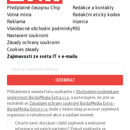
Předplatné časopisu Chip
Redakce a kontakty
Volná místa
Redakční etický kodex
Reklama
Inzerce
Všeobecné obchodní podmínky
RSS
Nastavení soukromí
Zásady ochrany soukromí
Cookies zásady
Zajímavosti ze světa IT v e-mailu
ODEBÍRAT
Přihlášením k newsletteru souhlasíte s
Obchodními podmínkami
společnosti BurdaMedia Extra s.r.o.
a potvrzujete, že jste se
seznámili se
Zásadami ochrany soukromí BurdaMedia Extra -
BurdaMedia Extra s.r.o.
bude s Vašimi údaji pracovat zejména k
organizaci a vyhodnocení akce a zasílání novinek.
Chcete navíc dostávat i další zajímavé a exkluzivní
informace od našich partnerů? Pokud souhlasíte se