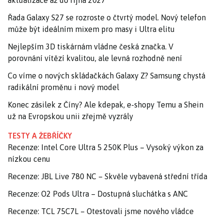
aktualizace až do října 2027
Řada Galaxy S27 se rozroste o čtvrtý model. Nový telefon
může být ideálním mixem pro masy i Ultra elitu
Nejlepším 3D tiskárnám vládne česká značka. V
porovnání vítězí kvalitou, ale levná rozhodně není
Co víme o nových skládačkách Galaxy Z? Samsung chystá
radikální proměnu i nový model
Konec zásilek z Číny? Ale kdepak, e-shopy Temu a Shein
už na Evropskou unii zřejmě vyzrály
TESTY A ŽEBŘÍČKY
Recenze: Intel Core Ultra 5 250K Plus – Vysoký výkon za
nízkou cenu
Recenze: JBL Live 780 NC – Skvěle vybavená střední třída
Recenze: O2 Pods Ultra – Dostupná sluchátka s ANC
Recenze: TCL 75C7L – Otestovali jsme nového vládce