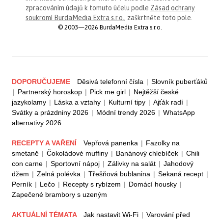
zpracováním údajů k tomuto účelu podle
Zásad ochrany
soukromí BurdaMedia Extra s.r.o.
, zaškrtněte toto pole.
© 2003—2026 BurdaMedia Extra s.r.o.
DOPORUČUJEME
Děsivá telefonní čísla
|
Slovník puberťáků
|
Partnerský horoskop
|
Pick me girl
|
Nejtěžší české
jazykolamy
|
Láska a vztahy
|
Kulturní tipy
|
Ajťák radí
|
Svátky a prázdniny 2026
|
Módní trendy 2026
|
WhatsApp
alternativy 2026
RECEPTY A VAŘENÍ
Vepřová panenka
|
Fazolky na
smetaně
|
Čokoládové muffiny
|
Banánový chlebíček
|
Chili
con carne
|
Sportovní nápoj
|
Zálivky na salát
|
Jahodový
džem
|
Zelná polévka
|
Třešňová bublanina
|
Sekaná recept
|
Perník
|
Lečo
|
Recepty s rybízem
|
Domácí housky
|
Zapečené brambory s uzeným
AKTUÁLNÍ TÉMATA
Jak nastavit Wi-Fi
|
Varování před