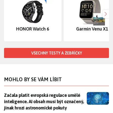
Dalš
HONOR Watch 6
Garmin Venu X1
VŠECHNY TESTY A ŽEBŘÍČKY
MOHLO BY SE VÁM LÍBIT
Začala platit evropská regulace umělé inteligence. A
Začala platit evropská regulace umělé
inteligence. AI obsah musí být označený,
jinak hrozí astronomické pokuty