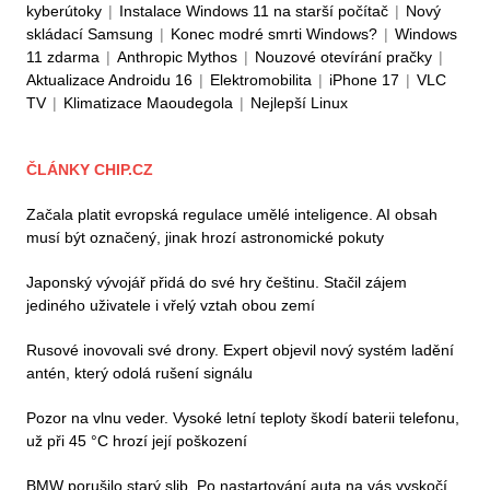
kyberútoky
|
Instalace Windows 11 na starší počítač
|
Nový
skládací Samsung
|
Konec modré smrti Windows?
|
Windows
11 zdarma
|
Anthropic Mythos
|
Nouzové otevírání pračky
|
Aktualizace Androidu 16
|
Elektromobilita
|
iPhone 17
|
VLC
TV
|
Klimatizace Maoudegola
|
Nejlepší Linux
ČLÁNKY CHIP.CZ
Začala platit evropská regulace umělé inteligence. AI obsah
musí být označený, jinak hrozí astronomické pokuty
Japonský vývojář přidá do své hry češtinu. Stačil zájem
jediného uživatele i vřelý vztah obou zemí
Rusové inovovali své drony. Expert objevil nový systém ladění
antén, který odolá rušení signálu
Pozor na vlnu veder. Vysoké letní teploty škodí baterii telefonu,
už při 45 °C hrozí její poškození
BMW porušilo starý slib. Po nastartování auta na vás vyskočí