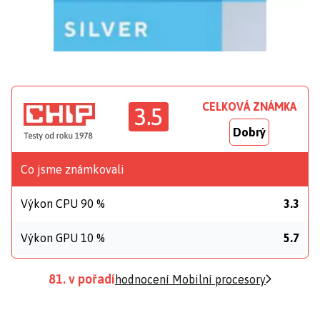
CELKOVÁ ZNÁMKA
3.5
Dobrý
Co jsme známkovali
Výkon CPU 90 %
3.3
Výkon GPU 10 %
5.7
81. v pořadí
hodnocení Mobilní procesory