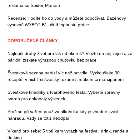
reklama se Spider-Manem
Recenze: Hodíte ho do vody a můžete odpočívat. Bazénový
vysavač WYBOT B1 ušetří spoustu práce
DOPORUČENÉ ČLÁNKY
Nejlepší druhý život pro lák od okurek? Vložte do něj vejce a za
pár dní získáte výraznou chuťovku bez práce
Švestková sezona nabízí víc než povidla. Vyzkoušejte 30
receptů, v nichž si švestky rozumí s mákem či marcipánem
Švestkové knedlíky z tvarohového těsta: Vyberte správný
tvaroh pro dokonalý výsledek
Proč se při vaření používá alkohol a kdy je vhodné zvolit
náhradu. Vždy se totiž neodpaří
Víkend pro sebe: 5 tipů kam vyrazit na festival, drink, rande a
do kina