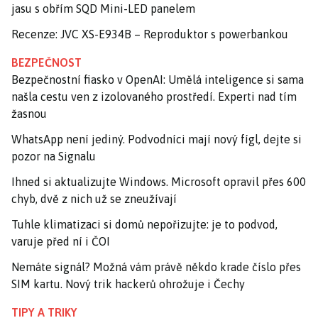
jasu s obřím SQD Mini-LED panelem
Recenze: JVC XS-E934B – Reproduktor s powerbankou
BEZPEČNOST
Bezpečnostní fiasko v OpenAI: Umělá inteligence si sama
našla cestu ven z izolovaného prostředí. Experti nad tím
žasnou
WhatsApp není jediný. Podvodníci mají nový fígl, dejte si
pozor na Signalu
Ihned si aktualizujte Windows. Microsoft opravil přes 600
chyb, dvě z nich už se zneužívají
Tuhle klimatizaci si domů nepořizujte: je to podvod,
varuje před ní i ČOI
Nemáte signál? Možná vám právě někdo krade číslo přes
SIM kartu. Nový trik hackerů ohrožuje i Čechy
TIPY A TRIKY