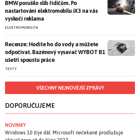
BMW porušilo slib řidičům. Po nastartování elektromo
BMW porušilo slib řidičům. Po
nastartování elektromobilu iX3 na vás
vyskočí reklama
ELEKTROMOBILITA
Recenze: Hodíte ho do vody a můžete odpočívat. Baz
Recenze: Hodíte ho do vody a můžete
odpočívat. Bazénový vysavač WYBOT B1
ušetří spoustu práce
TESTY
VŠECHNY NEJNOVĚJŠÍ ZPRÁVY
DOPORUČUJEME
NOVINKY
Windows 10 žije dál: Microsoft nečekaně prodlužuje