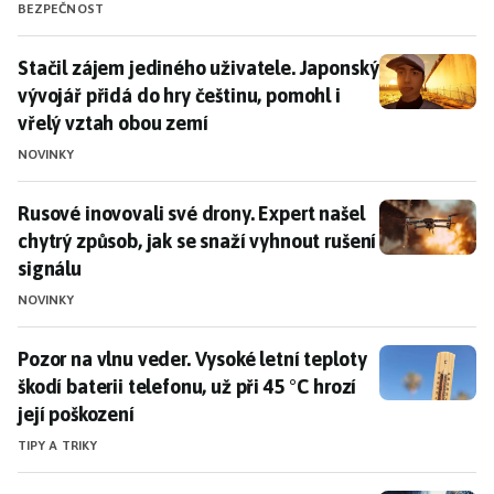
BEZPEČNOST
Stačil zájem jediného uživatele. Japonský vývojář při
Stačil zájem jediného uživatele. Japonský
vývojář přidá do hry češtinu, pomohl i
vřelý vztah obou zemí
NOVINKY
Rusové inovovali své drony. Expert našel chytrý způsob
Rusové inovovali své drony. Expert našel
chytrý způsob, jak se snaží vyhnout rušení
signálu
NOVINKY
Pozor na vlnu veder. Vysoké letní teploty škodí baterii 
Pozor na vlnu veder. Vysoké letní teploty
škodí baterii telefonu, už při 45 °C hrozí
její poškození
TIPY A TRIKY