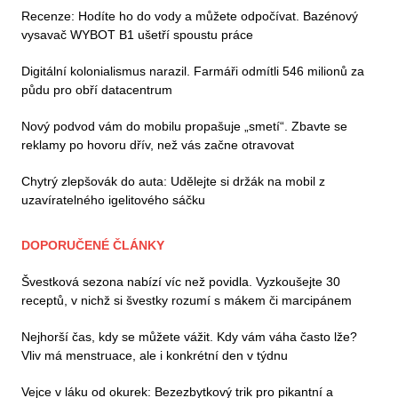
Recenze: Hodíte ho do vody a můžete odpočívat. Bazénový
vysavač WYBOT B1 ušetří spoustu práce
Digitální kolonialismus narazil. Farmáři odmítli 546 milionů za
půdu pro obří datacentrum
Nový podvod vám do mobilu propašuje „smetí“. Zbavte se
reklamy po hovoru dřív, než vás začne otravovat
Chytrý zlepšovák do auta: Udělejte si držák na mobil z
uzavíratelného igelitového sáčku
DOPORUČENÉ ČLÁNKY
Švestková sezona nabízí víc než povidla. Vyzkoušejte 30
receptů, v nichž si švestky rozumí s mákem či marcipánem
Nejhorší čas, kdy se můžete vážit. Kdy vám váha často lže?
Vliv má menstruace, ale i konkrétní den v týdnu
Vejce v láku od okurek: Bezezbytkový trik pro pikantní a