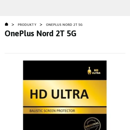
Přejít
k
hlavnímu
>
>
obsahu
PRODUKTY
ONEPLUS NORD 2T 5G
OnePlus Nord 2T 5G