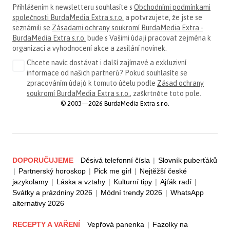
Přihlášením k newsletteru souhlasíte s
Obchodními podmínkami
společnosti BurdaMedia Extra s.r.o.
a potvrzujete, že jste se
seznámili se
Zásadami ochrany soukromí BurdaMedia Extra -
BurdaMedia Extra s.r.o.
bude s Vašimi údaji pracovat zejména k
organizaci a vyhodnocení akce a zasílání novinek.
Chcete navíc dostávat i další zajímavé a exkluzivní
informace od našich partnerů? Pokud souhlasíte se
zpracováním údajů k tomuto účelu podle
Zásad ochrany
soukromí BurdaMedia Extra s.r.o.
, zaškrtněte toto pole.
© 2003—2026 BurdaMedia Extra s.r.o.
DOPORUČUJEME
Děsivá telefonní čísla
|
Slovník puberťáků
|
Partnerský horoskop
|
Pick me girl
|
Nejtěžší české
jazykolamy
|
Láska a vztahy
|
Kulturní tipy
|
Ajťák radí
|
Svátky a prázdniny 2026
|
Módní trendy 2026
|
WhatsApp
alternativy 2026
RECEPTY A VAŘENÍ
Vepřová panenka
|
Fazolky na