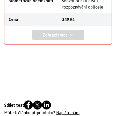
Biometrické odemknutí
senzor otisků prstů,
rozpoznávání obličeje
Cena
349 Kč
Zobrazit více
Sdílet test
Máte k článku připomínku?
Napište nám