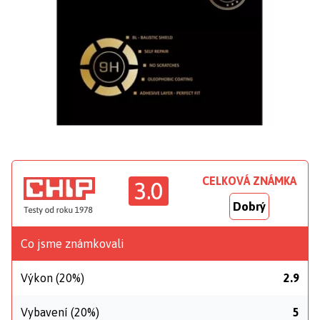
CELKOVÁ ZNÁMKA
3.0
Dobrý
Co jsme známkovali
Výkon (20%)
2.9
Vybavení (20%)
5