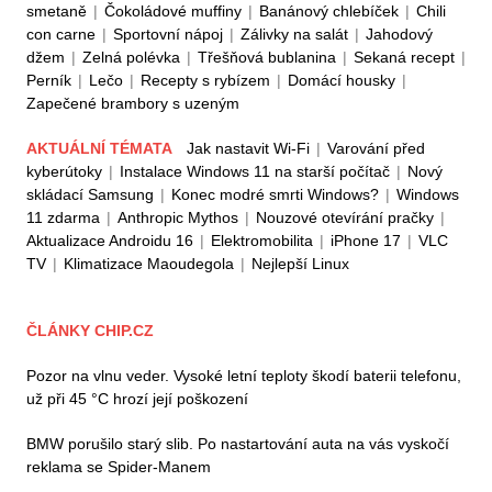
smetaně
|
Čokoládové muffiny
|
Banánový chlebíček
|
Chili
con carne
|
Sportovní nápoj
|
Zálivky na salát
|
Jahodový
džem
|
Zelná polévka
|
Třešňová bublanina
|
Sekaná recept
|
Perník
|
Lečo
|
Recepty s rybízem
|
Domácí housky
|
Zapečené brambory s uzeným
AKTUÁLNÍ TÉMATA
Jak nastavit Wi-Fi
|
Varování před
kyberútoky
|
Instalace Windows 11 na starší počítač
|
Nový
skládací Samsung
|
Konec modré smrti Windows?
|
Windows
11 zdarma
|
Anthropic Mythos
|
Nouzové otevírání pračky
|
Aktualizace Androidu 16
|
Elektromobilita
|
iPhone 17
|
VLC
TV
|
Klimatizace Maoudegola
|
Nejlepší Linux
ČLÁNKY CHIP.CZ
Pozor na vlnu veder. Vysoké letní teploty škodí baterii telefonu,
už při 45 °C hrozí její poškození
BMW porušilo starý slib. Po nastartování auta na vás vyskočí
reklama se Spider-Manem