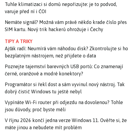
Tuhle klimatizaci si domů nepořizujte: je to podvod,
varuje před ní i ČOI
Nemáte signál? Možná vám právě někdo krade číslo přes
SIM kartu. Nový trik hackerů ohrožuje i Čechy
TIPY A TRIKY
Ajťák radí: Neumírá vám náhodou disk? Zkontrolujte si ho
bezplatným nástrojem, než přijdete o data
Poznejte tajemství barevných USB portů: Co znamenají
černé, oranžové a modré konektory?
Programátor si řekl dost a sám vyvinul nový nástroj. Tak
dobrý čistič Windows tu ještě nebyl
Vypínáte Wi-Fi router při odjezdu na dovolenou? Tohle
jsou důvody, proč byste měli
V říjnu 2026 končí jedna verze Windows 11. Ověřte si, že
máte jinou a nebudete mít problém