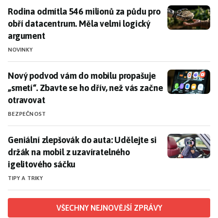
Rodina odmítla 546 milionů za půdu pro obří datacen
Rodina odmítla 546 milionů za půdu pro
obří datacentrum. Měla velmi logický
argument
NOVINKY
Nový podvod vám do mobilu propašuje „smetí“. Zbavte 
Nový podvod vám do mobilu propašuje
„smetí“. Zbavte se ho dřív, než vás začne
otravovat
BEZPEČNOST
Geniální zlepšovák do auta: Udělejte si držák na mobi
Geniální zlepšovák do auta: Udělejte si
držák na mobil z uzavíratelného
igelitového sáčku
TIPY A TRIKY
VŠECHNY NEJNOVĚJŠÍ ZPRÁVY