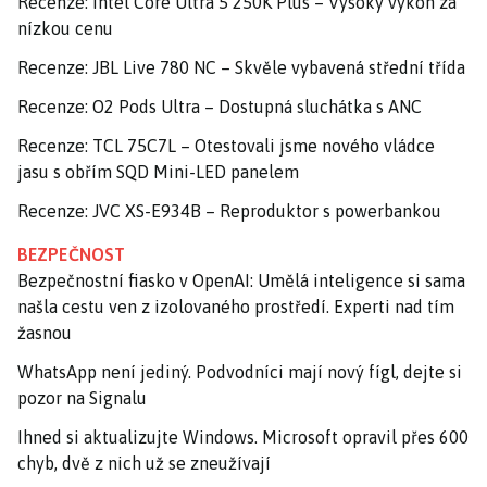
Recenze: Intel Core Ultra 5 250K Plus – Vysoký výkon za
nízkou cenu
Recenze: JBL Live 780 NC – Skvěle vybavená střední třída
Recenze: O2 Pods Ultra – Dostupná sluchátka s ANC
Recenze: TCL 75C7L – Otestovali jsme nového vládce
jasu s obřím SQD Mini-LED panelem
Recenze: JVC XS-E934B – Reproduktor s powerbankou
BEZPEČNOST
Bezpečnostní fiasko v OpenAI: Umělá inteligence si sama
našla cestu ven z izolovaného prostředí. Experti nad tím
žasnou
WhatsApp není jediný. Podvodníci mají nový fígl, dejte si
pozor na Signalu
Ihned si aktualizujte Windows. Microsoft opravil přes 600
chyb, dvě z nich už se zneužívají