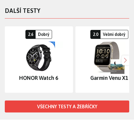
DALŠÍ TESTY
2.6
Dobrý
2.0
Velmi dobrý
Dalš
HONOR Watch 6
Garmin Venu X1
VŠECHNY TESTY A ŽEBŘÍČKY