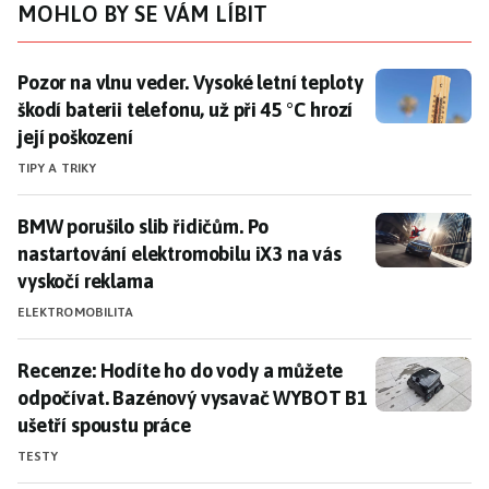
MOHLO BY SE VÁM LÍBIT
Pozor na vlnu veder. Vysoké letní teploty škodí baterii 
Pozor na vlnu veder. Vysoké letní teploty
škodí baterii telefonu, už při 45 °C hrozí
její poškození
TIPY A TRIKY
BMW porušilo slib řidičům. Po nastartování elektromo
BMW porušilo slib řidičům. Po
nastartování elektromobilu iX3 na vás
vyskočí reklama
ELEKTROMOBILITA
Recenze: Hodíte ho do vody a můžete odpočívat. Baz
Recenze: Hodíte ho do vody a můžete
odpočívat. Bazénový vysavač WYBOT B1
ušetří spoustu práce
TESTY