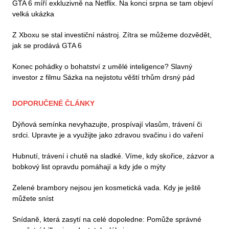
GTA 6 míří exkluzivně na Netflix. Na konci srpna se tam objeví
velká ukázka
Z Xboxu se stal investiční nástroj. Zítra se můžeme dozvědět,
jak se prodává GTA 6
Konec pohádky o bohatství z umělé inteligence? Slavný
investor z filmu Sázka na nejistotu věští trhům drsný pád
DOPORUČENÉ ČLÁNKY
Dýňová semínka nevyhazujte, prospívají vlasům, trávení či
srdci. Upravte je a využijte jako zdravou svačinu i do vaření
Hubnutí, trávení i chutě na sladké. Víme, kdy skořice, zázvor a
bobkový list opravdu pomáhají a kdy jde o mýty
Zelené brambory nejsou jen kosmetická vada. Kdy je ještě
můžete sníst
Snídaně, která zasytí na celé dopoledne: Pomůže správné