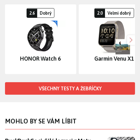
2.6
Dobrý
2.0
Velmi dobrý
Dalš
HONOR Watch 6
Garmin Venu X1
VŠECHNY TESTY A ŽEBŘÍČKY
MOHLO BY SE VÁM LÍBIT