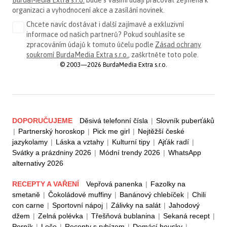
organizaci a vyhodnocení akce a zasílání novinek.
Chcete navíc dostávat i další zajímavé a exkluzivní
informace od našich partnerů? Pokud souhlasíte se
zpracováním údajů k tomuto účelu podle
Zásad ochrany
soukromí BurdaMedia Extra s.r.o.
, zaškrtněte toto pole.
© 2003—2026 BurdaMedia Extra s.r.o.
DOPORUČUJEME
Děsivá telefonní čísla
|
Slovník puberťáků
|
Partnerský horoskop
|
Pick me girl
|
Nejtěžší české
jazykolamy
|
Láska a vztahy
|
Kulturní tipy
|
Ajťák radí
|
Svátky a prázdniny 2026
|
Módní trendy 2026
|
WhatsApp
alternativy 2026
RECEPTY A VAŘENÍ
Vepřová panenka
|
Fazolky na
smetaně
|
Čokoládové muffiny
|
Banánový chlebíček
|
Chili
con carne
|
Sportovní nápoj
|
Zálivky na salát
|
Jahodový
džem
|
Zelná polévka
|
Třešňová bublanina
|
Sekaná recept
|
Perník
|
Lečo
|
Recepty s rybízem
|
Domácí housky
|