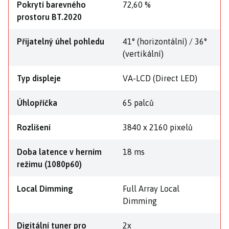
Pokrytí barevného
72,60 %
prostoru BT.2020
Přijatelný úhel pohledu
41° (horizontální) / 36°
(vertikální)
Typ displeje
VA-LCD (Direct LED)
Úhlopříčka
65 palců
Rozlišení
3840 x 2160 pixelů
Doba latence v herním
18 ms
režimu (1080p60)
Local Dimming
Full Array Local
Dimming
Digitální tuner pro
2x