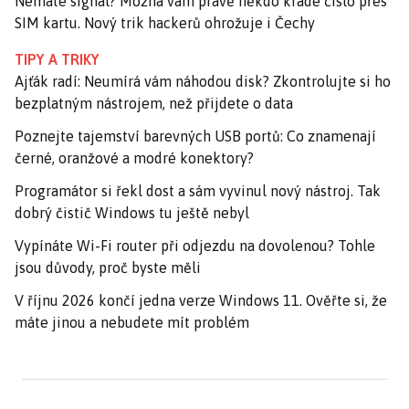
Nemáte signál? Možná vám právě někdo krade číslo přes
SIM kartu. Nový trik hackerů ohrožuje i Čechy
TIPY A TRIKY
Ajťák radí: Neumírá vám náhodou disk? Zkontrolujte si ho
bezplatným nástrojem, než přijdete o data
Poznejte tajemství barevných USB portů: Co znamenají
černé, oranžové a modré konektory?
Programátor si řekl dost a sám vyvinul nový nástroj. Tak
dobrý čistič Windows tu ještě nebyl
Vypínáte Wi-Fi router při odjezdu na dovolenou? Tohle
jsou důvody, proč byste měli
V říjnu 2026 končí jedna verze Windows 11. Ověřte si, že
máte jinou a nebudete mít problém