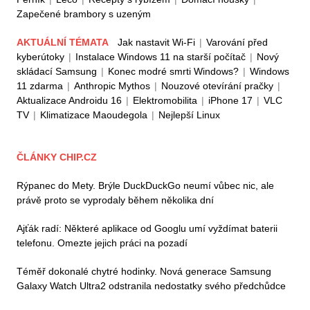
Zapečené brambory s uzeným
AKTUÁLNÍ TÉMATA
Jak nastavit Wi-Fi
|
Varování před
kyberútoky
|
Instalace Windows 11 na starší počítač
|
Nový
skládací Samsung
|
Konec modré smrti Windows?
|
Windows
11 zdarma
|
Anthropic Mythos
|
Nouzové otevírání pračky
|
Aktualizace Androidu 16
|
Elektromobilita
|
iPhone 17
|
VLC
TV
|
Klimatizace Maoudegola
|
Nejlepší Linux
ČLÁNKY CHIP.CZ
Rýpanec do Mety. Brýle DuckDuckGo neumí vůbec nic, ale
právě proto se vyprodaly během několika dní
Ajťák radí: Některé aplikace od Googlu umí vyždímat baterii
telefonu. Omezte jejich práci na pozadí
Téměř dokonalé chytré hodinky. Nová generace Samsung
Galaxy Watch Ultra2 odstranila nedostatky svého předchůdce