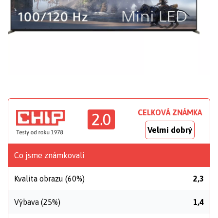
CELKOVÁ ZNÁMKA
2.0
Velmi dobrý
Co jsme známkovali
Kvalita obrazu (60%)
2,3
Výbava (25%)
1,4