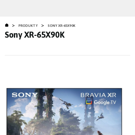
Přejít
k
hlavnímu
>
>
obsahu
PRODUKTY
SONY XR-65X90K
Sony XR-65X90K