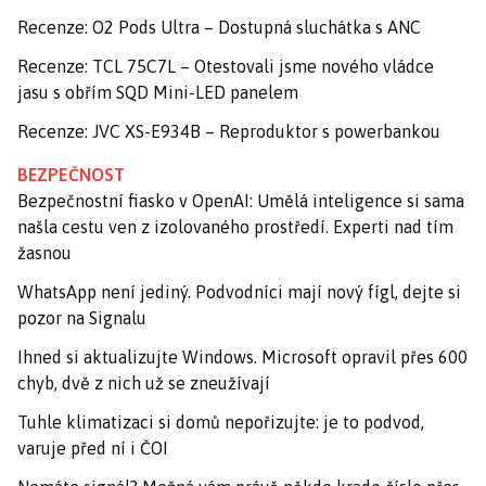
Recenze: O2 Pods Ultra – Dostupná sluchátka s ANC
Recenze: TCL 75C7L – Otestovali jsme nového vládce
jasu s obřím SQD Mini-LED panelem
Recenze: JVC XS-E934B – Reproduktor s powerbankou
BEZPEČNOST
Bezpečnostní fiasko v OpenAI: Umělá inteligence si sama
našla cestu ven z izolovaného prostředí. Experti nad tím
žasnou
WhatsApp není jediný. Podvodníci mají nový fígl, dejte si
pozor na Signalu
Ihned si aktualizujte Windows. Microsoft opravil přes 600
chyb, dvě z nich už se zneužívají
Tuhle klimatizaci si domů nepořizujte: je to podvod,
varuje před ní i ČOI