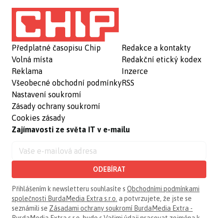
Předplatné časopisu Chip
Redakce a kontakty
Volná místa
Redakční etický kodex
Reklama
Inzerce
Všeobecné obchodní podmínky
RSS
Nastavení soukromí
Zásady ochrany soukromí
Cookies zásady
Zajímavosti ze světa IT v e-mailu
ODEBÍRAT
Přihlášením k newsletteru souhlasíte s
Obchodními podmínkami
společnosti BurdaMedia Extra s.r.o.
a potvrzujete, že jste se
seznámili se
Zásadami ochrany soukromí BurdaMedia Extra -
BurdaMedia Extra s.r.o.
bude s Vašimi údaji pracovat zejména k