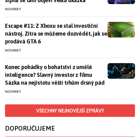
srpna se tam objeví velká ukázka
NOVINKY
Escape #11: Z Xboxu se stal investiční nástroj. Zítra
Escape #11: Z Xboxu se stal investiční
nástroj. Zítra se můžeme dozvědět, jak se
prodává GTA 6
NOVINKY
Konec pohádky o bohatství z umělé inteligence? Slavný
Konec pohádky o bohatství z umělé
inteligence? Slavný investor z filmu
Sázka na nejistotu věští trhům drsný pád
NOVINKY
VŠECHNY NEJNOVĚJŠÍ ZPRÁVY
DOPORUČUJEME