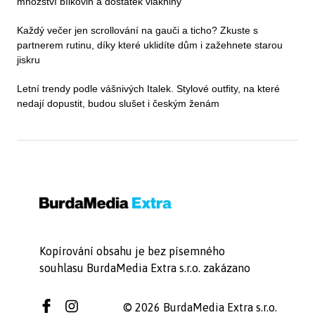
množství bílkovin a dostatek vlákniny
Každý večer jen scrollování na gauči a ticho? Zkuste s
partnerem rutinu, díky které uklidíte dům i zažehnete starou
jiskru
Letní trendy podle vášnivých Italek. Stylové outfity, na které
nedají dopustit, budou slušet i českým ženám
Kopírování obsahu je bez písemného
souhlasu BurdaMedia Extra s.r.o. zakázano
© 2026 BurdaMedia Extra s.r.o.