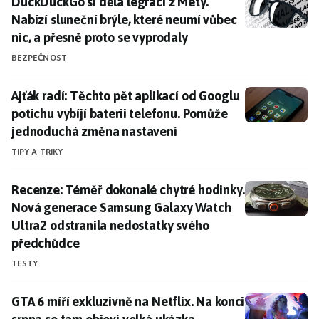
DuckDuckGo si dělá legraci z Mety. Nabízí sluneční br
DuckDuckGo si dělá legraci z Mety.
Nabízí sluneční brýle, které neumí vůbec
nic, a přesně proto se vyprodaly
BEZPEČNOST
Ajťák radí: Těchto pět aplikací od Googlu potichu vy
Ajťák radí: Těchto pět aplikací od Googlu
potichu vybíjí baterii telefonu. Pomůže
jednoduchá změna nastavení
TIPY A TRIKY
Recenze: Téměř dokonalé chytré hodinky. Nová gener
Recenze: Téměř dokonalé chytré hodinky.
Nová generace Samsung Galaxy Watch
Ultra2 odstranila nedostatky svého
předchůdce
TESTY
GTA 6 míří exkluzivně na Netflix. Na konci srpna se t
GTA 6 míří exkluzivně na Netflix. Na konci