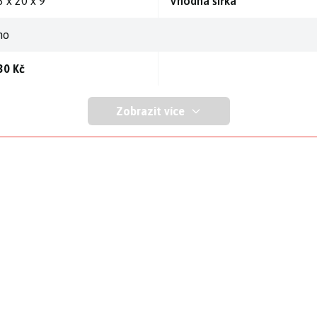
3 x 20 x 9
Vhodná šířka
no
30 Kč
Zobrazit více