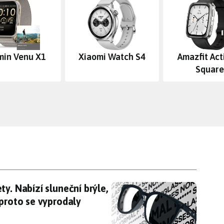
min Venu X1
Xiaomi Watch S4
Amazfit Act
Square
ty. Nabízí sluneční brýle, které neumí vůbec nic,
y. Nabízí sluneční brýle,
 proto se vyprodaly