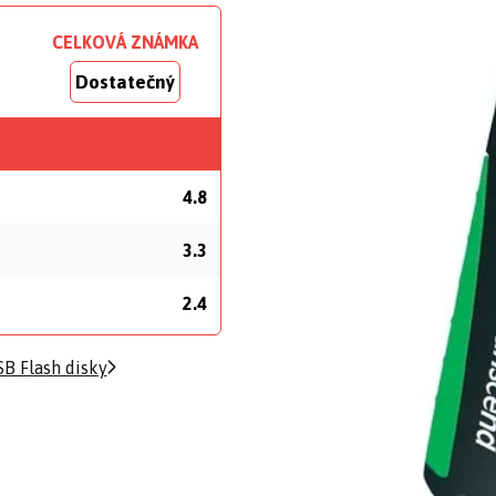
CELKOVÁ ZNÁMKA
Dostatečný
4.8
3.3
2.4
B Flash disky