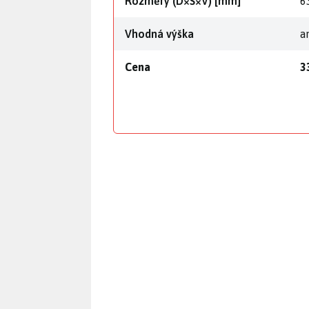
Rozměry (D×Š×V) [mm]
6
Vhodná výška
a
Cena
3