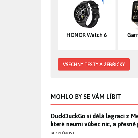
HONOR Watch 6
Gar
VŠECHNY TESTY A ŽEBŘÍČKY
MOHLO BY SE VÁM LÍBIT
DuckDuckGo si dělá legraci z Me
DuckDuckGo si dělá legraci z Met
které neumí vůbec nic, a přesně
BEZPEČNOST