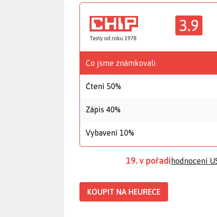
3.9
Co jsme známkovali
Čtení 50%
Zápis 40%
Vybavení 10%
19. v pořadí
hodnocení US
KOUPIT NA HEURECE