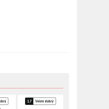
obrý
1.7
Velmi dobrý