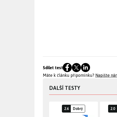
Sdílet test
Máte k článku připomínku?
Napište ná
DALŠÍ TESTY
2.6
Dobrý
2.0