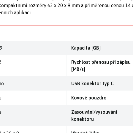
 kompaktními rozměry 63 x 20 x 9 mm a přiměřenou cenou 14 c
nních aplikací.
.9
Kapacita [GB]
2
Rychlost přenosu při zápisu
[MB/s]
no
USB konektor typ C
e
Kovové pouzdro
e
Zasouvání/vysouvání
konektoru