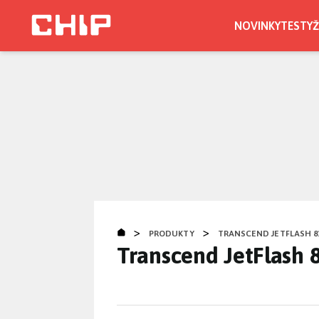
Přejít
k
NOVINKY
TESTY
Ž
hlavnímu
obsahu
>
>
PRODUKTY
TRANSCEND JETFLASH 8
Transcend JetFlash 