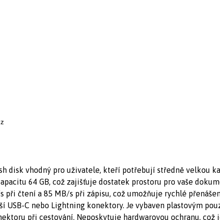
cz
sh disk vhodný pro uživatele, kteří potřebují středně velkou 
pacitu 64 GB, což zajišťuje dostatek prostoru pro vaše dokumen
s při čtení a 85 MB/s při zápisu, což umožňuje rychlé přenáše
ší USB-C nebo Lightning konektory. Je vybaven plastovým po
ektoru při cestování. Neposkytuje hardwarovou ochranu, což je