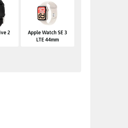
ive 2
Apple Watch SE 3
LTE 44mm
 a přesně proto se vyprodaly