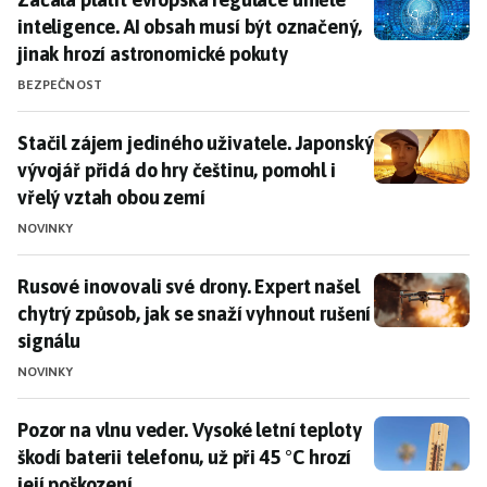
inteligence. AI obsah musí být označený,
jinak hrozí astronomické pokuty
BEZPEČNOST
Stačil zájem jediného uživatele. Japonský vývojář při
Stačil zájem jediného uživatele. Japonský
vývojář přidá do hry češtinu, pomohl i
vřelý vztah obou zemí
NOVINKY
Rusové inovovali své drony. Expert našel chytrý způsob
Rusové inovovali své drony. Expert našel
chytrý způsob, jak se snaží vyhnout rušení
signálu
NOVINKY
Pozor na vlnu veder. Vysoké letní teploty škodí baterii 
Pozor na vlnu veder. Vysoké letní teploty
škodí baterii telefonu, už při 45 °C hrozí
její poškození