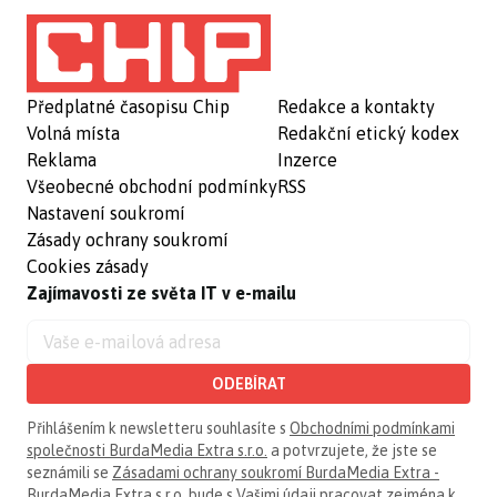
Předplatné časopisu Chip
Redakce a kontakty
Volná místa
Redakční etický kodex
Reklama
Inzerce
Všeobecné obchodní podmínky
RSS
Nastavení soukromí
Zásady ochrany soukromí
Cookies zásady
Zajímavosti ze světa IT v e-mailu
ODEBÍRAT
Přihlášením k newsletteru souhlasíte s
Obchodními podmínkami
společnosti BurdaMedia Extra s.r.o.
a potvrzujete, že jste se
seznámili se
Zásadami ochrany soukromí BurdaMedia Extra -
BurdaMedia Extra s.r.o.
bude s Vašimi údaji pracovat zejména k