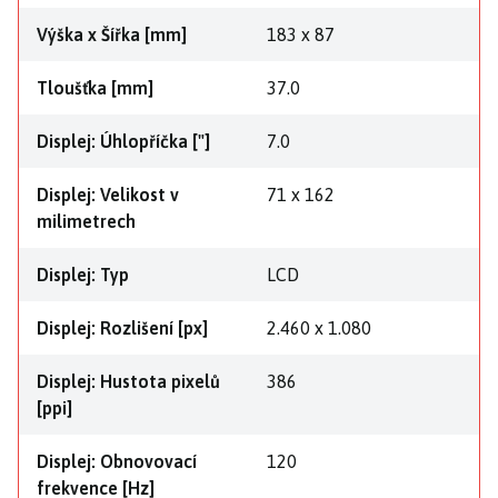
Výška x Šířka [mm]
183 x 87
Tloušťka [mm]
37.0
Displej: Úhlopříčka ["]
7.0
Displej: Velikost v
71 x 162
milimetrech
Displej: Typ
LCD
Displej: Rozlišení [px]
2.460 x 1.080
Displej: Hustota pixelů
386
[ppi]
Displej: Obnovovací
120
frekvence [Hz]