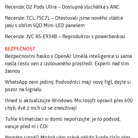
Recenze: O2 Pods Ultra – Dostupná sluchátka s ANC
Recenze: TCL 75C7L – Otestovali jsme nového vládce
jasu s obřím SQD Mini-LED panelem
Recenze: JVC XS-E934B – Reproduktor s powerbankou
BEZPEČNOST
Bezpečnostní fiasko v OpenAI: Umělá inteligence si sama
našla cestu ven z izolovaného prostředí. Experti nad tím
žasnou
WhatsApp není jediný. Podvodníci mají nový fígl, dejte si
pozor na Signalu
Ihned si aktualizujte Windows. Microsoft opravil přes 600
chyb, dvě z nich už se zneužívají
Tuhle klimatizaci si domů nepořizujte: je to podvod,
varuje před ní i ČOI
Nemáte signál? Možná vám právě někdo krade číslo přes