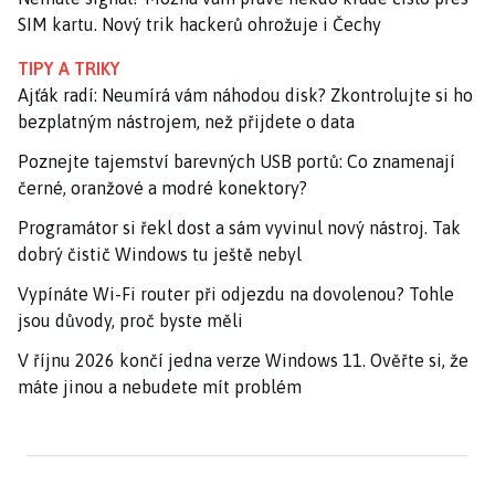
SIM kartu. Nový trik hackerů ohrožuje i Čechy
TIPY A TRIKY
Ajťák radí: Neumírá vám náhodou disk? Zkontrolujte si ho
bezplatným nástrojem, než přijdete o data
Poznejte tajemství barevných USB portů: Co znamenají
černé, oranžové a modré konektory?
Programátor si řekl dost a sám vyvinul nový nástroj. Tak
dobrý čistič Windows tu ještě nebyl
Vypínáte Wi-Fi router při odjezdu na dovolenou? Tohle
jsou důvody, proč byste měli
V říjnu 2026 končí jedna verze Windows 11. Ověřte si, že
máte jinou a nebudete mít problém