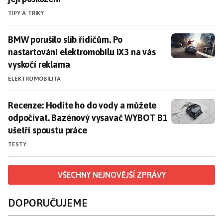
TIPY A TRIKY
BMW porušilo slib řidičům. Po nastartování elektromo
BMW porušilo slib řidičům. Po
nastartování elektromobilu iX3 na vás
vyskočí reklama
ELEKTROMOBILITA
Recenze: Hodíte ho do vody a můžete odpočívat. Baz
Recenze: Hodíte ho do vody a můžete
odpočívat. Bazénový vysavač WYBOT B1
ušetří spoustu práce
TESTY
VŠECHNY NEJNOVĚJŠÍ ZPRÁVY
DOPORUČUJEME