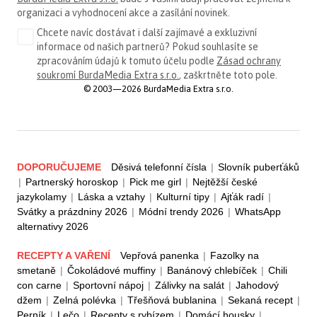
organizaci a vyhodnocení akce a zasílání novinek.
Chcete navíc dostávat i další zajímavé a exkluzivní
informace od našich partnerů? Pokud souhlasíte se
zpracováním údajů k tomuto účelu podle
Zásad ochrany
soukromí BurdaMedia Extra s.r.o.
, zaškrtněte toto pole.
© 2003—2026 BurdaMedia Extra s.r.o.
DOPORUČUJEME
Děsivá telefonní čísla
|
Slovník puberťáků
|
Partnerský horoskop
|
Pick me girl
|
Nejtěžší české
jazykolamy
|
Láska a vztahy
|
Kulturní tipy
|
Ajťák radí
|
Svátky a prázdniny 2026
|
Módní trendy 2026
|
WhatsApp
alternativy 2026
RECEPTY A VAŘENÍ
Vepřová panenka
|
Fazolky na
smetaně
|
Čokoládové muffiny
|
Banánový chlebíček
|
Chili
con carne
|
Sportovní nápoj
|
Zálivky na salát
|
Jahodový
džem
|
Zelná polévka
|
Třešňová bublanina
|
Sekaná recept
|
Perník
|
Lečo
|
Recepty s rybízem
|
Domácí housky
|