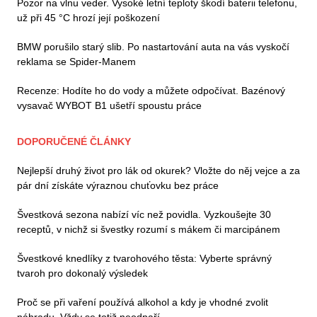
Pozor na vlnu veder. Vysoké letní teploty škodí baterii telefonu,
už při 45 °C hrozí její poškození
BMW porušilo starý slib. Po nastartování auta na vás vyskočí
reklama se Spider-Manem
Recenze: Hodíte ho do vody a můžete odpočívat. Bazénový
vysavač WYBOT B1 ušetří spoustu práce
DOPORUČENÉ ČLÁNKY
Nejlepší druhý život pro lák od okurek? Vložte do něj vejce a za
pár dní získáte výraznou chuťovku bez práce
Švestková sezona nabízí víc než povidla. Vyzkoušejte 30
receptů, v nichž si švestky rozumí s mákem či marcipánem
Švestkové knedlíky z tvarohového těsta: Vyberte správný
tvaroh pro dokonalý výsledek
Proč se při vaření používá alkohol a kdy je vhodné zvolit
náhradu. Vždy se totiž neodpaří