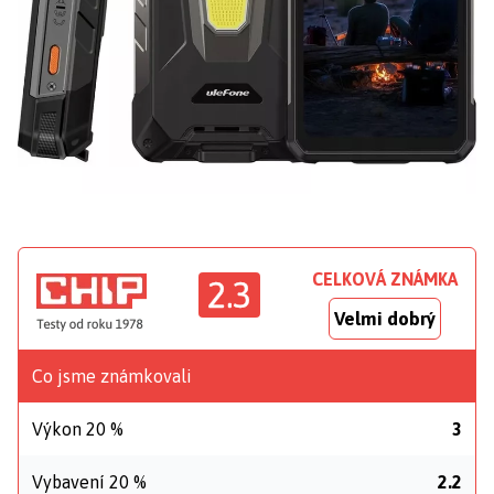
CELKOVÁ ZNÁMKA
2.3
Velmi dobrý
Co jsme známkovali
Výkon 20 %
3
Vybavení 20 %
2.2