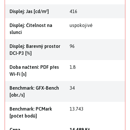
Displej: Jas [cd/m²]
416
Displej: Čitelnost na
uspokojivé
slunci
Displej: Barevný prostor
96
DCI-P3 [%]
Doba načtení: PDF přes
1.8
Wi-Fi [s]
Benchmark: GFX-Bench
34
[obr./s]
Benchmark: PCMark
13.743
[počet bodů]
Cena
14 489 Kč