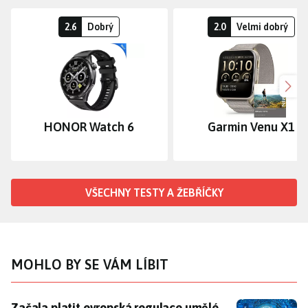
2.6
Dobrý
2.0
Velmi dobrý
Dalš
HONOR Watch 6
Garmin Venu X1
VŠECHNY TESTY A ŽEBŘÍČKY
MOHLO BY SE VÁM LÍBIT
Začala platit evropská regulace umělé inteligence. A
Začala platit evropská regulace umělé