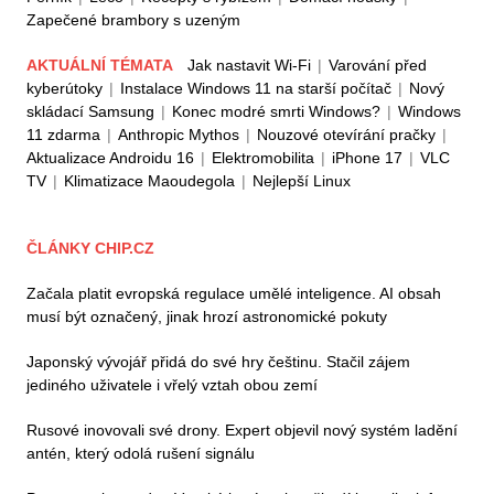
Zapečené brambory s uzeným
AKTUÁLNÍ TÉMATA
Jak nastavit Wi-Fi
|
Varování před
kyberútoky
|
Instalace Windows 11 na starší počítač
|
Nový
skládací Samsung
|
Konec modré smrti Windows?
|
Windows
11 zdarma
|
Anthropic Mythos
|
Nouzové otevírání pračky
|
Aktualizace Androidu 16
|
Elektromobilita
|
iPhone 17
|
VLC
TV
|
Klimatizace Maoudegola
|
Nejlepší Linux
ČLÁNKY CHIP.CZ
Začala platit evropská regulace umělé inteligence. AI obsah
musí být označený, jinak hrozí astronomické pokuty
Japonský vývojář přidá do své hry češtinu. Stačil zájem
jediného uživatele i vřelý vztah obou zemí
Rusové inovovali své drony. Expert objevil nový systém ladění
antén, který odolá rušení signálu