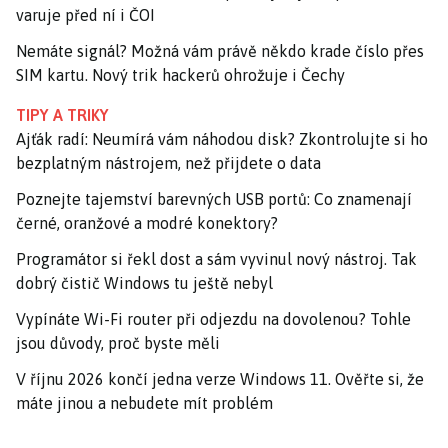
varuje před ní i ČOI
Nemáte signál? Možná vám právě někdo krade číslo přes
SIM kartu. Nový trik hackerů ohrožuje i Čechy
TIPY A TRIKY
Ajťák radí: Neumírá vám náhodou disk? Zkontrolujte si ho
bezplatným nástrojem, než přijdete o data
Poznejte tajemství barevných USB portů: Co znamenají
černé, oranžové a modré konektory?
Programátor si řekl dost a sám vyvinul nový nástroj. Tak
dobrý čistič Windows tu ještě nebyl
Vypínáte Wi-Fi router při odjezdu na dovolenou? Tohle
jsou důvody, proč byste měli
V říjnu 2026 končí jedna verze Windows 11. Ověřte si, že
máte jinou a nebudete mít problém