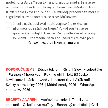
společnosti BurdaMedia Extra s.r.o.
a potvrzujete, že jste se
seznámili se
Zásadami ochrany soukromí BurdaMedia Extra -
BurdaMedia Extra s.r.o.
bude s Vašimi údaji pracovat zejména k
organizaci a vyhodnocení akce a zasílání novinek.
Chcete navíc dostávat i další zajímavé a exkluzivní
informace od našich partnerů? Pokud souhlasíte se
zpracováním údajů k tomuto účelu podle
Zásad ochrany
soukromí BurdaMedia Extra s.r.o.
, zaškrtněte toto pole.
© 2003—2026 BurdaMedia Extra s.r.o.
DOPORUČUJEME
Děsivá telefonní čísla
|
Slovník puberťáků
|
Partnerský horoskop
|
Pick me girl
|
Nejtěžší české
jazykolamy
|
Láska a vztahy
|
Kulturní tipy
|
Ajťák radí
|
Svátky a prázdniny 2026
|
Módní trendy 2026
|
WhatsApp
alternativy 2026
RECEPTY A VAŘENÍ
Vepřová panenka
|
Fazolky na
smetaně
|
Čokoládové muffiny
|
Banánový chlebíček
|
Chili