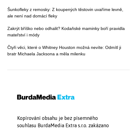
Šunkofleky z remosky: Z koupených těstovin uvaříme levně,
ale není nad domácí fleky
Zakrýt bříško nebo odhalit? Kodaňské maminky boří pravidla
mateřství i módy
Čtyři věci, které o Whitney Houston možná nevíte: Odmítl ji
bratr Michaela Jacksona a měla milenku
Kopírování obsahu je bez písemného
souhlasu BurdaMedia Extra s.r.o. zakázano