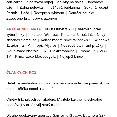
con carne
|
Sportovní nápoj
|
Zálivky na salát
|
Jahodový
džem
|
Zelná polévka
|
Třešňová bublanina
|
Sekaná recept
|
Perník
|
Lečo
|
Recepty s rybízem
|
Domácí housky
|
Zapečené brambory s uzeným
AKTUÁLNÍ TÉMATA
Jak nastavit Wi-Fi
|
Varování před
kyberútoky
|
Instalace Windows 11 na starší počítač
|
Nový
skládací Samsung
|
Konec modré smrti Windows?
|
Windows
11 zdarma
|
Anthropic Mythos
|
Nouzové otevírání pračky
|
Aktualizace Androidu 16
|
Elektromobilita
|
iPhone 17
|
VLC
TV
|
Klimatizace Maoudegola
|
Nejlepší Linux
ČLÁNKY CHIP.CZ
Detekce nevhodného obsahu rozmazala video se psem. Apple
mu na bříšku našel „nahotu“
Chytrý trik, jak odradit zloděje: Majitelé karavanů schválně
nechávají v autě svůj starý mobil
Dlouho očekávaný upgrade Samsung Galaxy: Baterie u S27