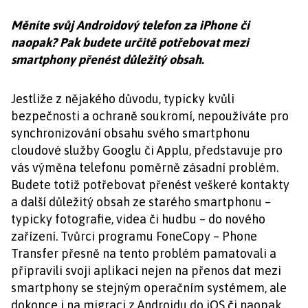
Měníte svůj Androidový telefon za iPhone či
naopak? Pak budete určitě potřebovat mezi
smartphony přenést důležitý obsah.
Jestliže z nějakého důvodu, typicky kvůli
bezpečnosti a ochraně soukromí, nepoužíváte pro
synchronizování obsahu svého smartphonu
cloudové služby Googlu či Applu, představuje pro
vás výměna telefonu poměrně zásadní problém.
Budete totiž potřebovat přenést veškeré kontakty
a další důležitý obsah ze starého smartphonu –
typicky fotografie, videa či hudbu – do nového
zařízení. Tvůrci programu FoneCopy – Phone
Transfer přesně na tento problém pamatovali a
připravili svoji aplikaci nejen na přenos dat mezi
smartphony se stejným operačním systémem, ale
dokonce i na migraci z Androidu do iOS či naopak.