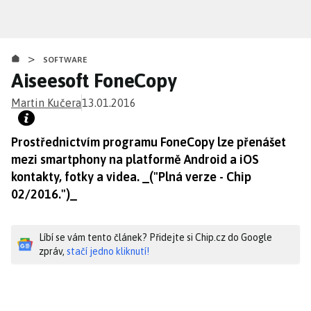
Přejít
k
hlavnímu
>
obsahu
SOFTWARE
Aiseesoft FoneCopy
Martin Kučera
13.01.2016
Prostřednictvím programu FoneCopy lze přenášet
mezi smartphony na platformě Android a iOS
kontakty, fotky a videa. _("Plná verze - Chip
02/2016.")_
Líbí se vám tento článek? Přidejte si Chip.cz do Google
zpráv,
stačí jedno kliknutí!