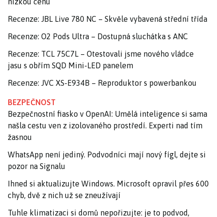
nízkou cenu
Recenze: JBL Live 780 NC – Skvěle vybavená střední třída
Recenze: O2 Pods Ultra – Dostupná sluchátka s ANC
Recenze: TCL 75C7L – Otestovali jsme nového vládce
jasu s obřím SQD Mini-LED panelem
Recenze: JVC XS-E934B – Reproduktor s powerbankou
BEZPEČNOST
Bezpečnostní fiasko v OpenAI: Umělá inteligence si sama
našla cestu ven z izolovaného prostředí. Experti nad tím
žasnou
WhatsApp není jediný. Podvodníci mají nový fígl, dejte si
pozor na Signalu
Ihned si aktualizujte Windows. Microsoft opravil přes 600
chyb, dvě z nich už se zneužívají
Tuhle klimatizaci si domů nepořizujte: je to podvod,