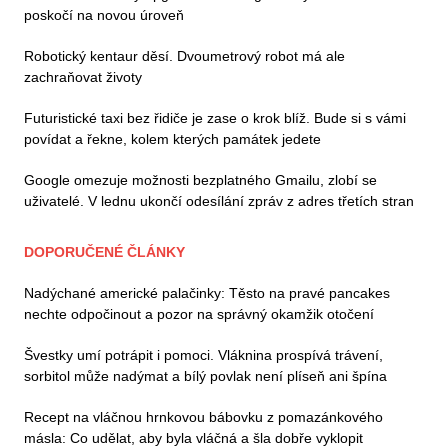
poskočí na novou úroveň
Robotický kentaur děsí. Dvoumetrový robot má ale
zachraňovat životy
Futuristické taxi bez řidiče je zase o krok blíž. Bude si s vámi
povídat a řekne, kolem kterých památek jedete
Google omezuje možnosti bezplatného Gmailu, zlobí se
uživatelé. V lednu ukončí odesílání zpráv z adres třetích stran
DOPORUČENÉ ČLÁNKY
Nadýchané americké palačinky: Těsto na pravé pancakes
nechte odpočinout a pozor na správný okamžik otočení
Švestky umí potrápit i pomoci. Vláknina prospívá trávení,
sorbitol může nadýmat a bílý povlak není plíseň ani špína
Recept na vláčnou hrnkovou bábovku z pomazánkového
másla: Co udělat, aby byla vláčná a šla dobře vyklopit