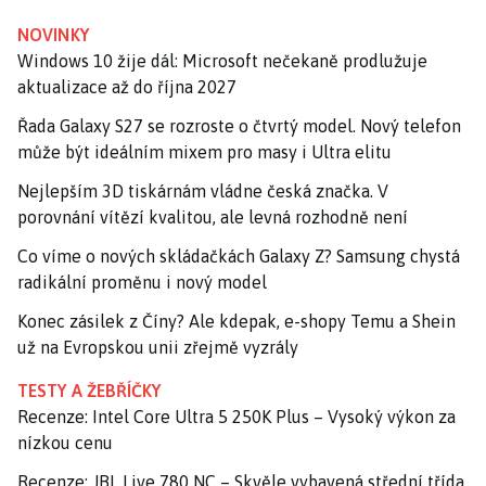
NOVINKY
Windows 10 žije dál: Microsoft nečekaně prodlužuje
aktualizace až do října 2027
Řada Galaxy S27 se rozroste o čtvrtý model. Nový telefon
může být ideálním mixem pro masy i Ultra elitu
Nejlepším 3D tiskárnám vládne česká značka. V
porovnání vítězí kvalitou, ale levná rozhodně není
Co víme o nových skládačkách Galaxy Z? Samsung chystá
radikální proměnu i nový model
Konec zásilek z Číny? Ale kdepak, e-shopy Temu a Shein
už na Evropskou unii zřejmě vyzrály
TESTY A ŽEBŘÍČKY
Recenze: Intel Core Ultra 5 250K Plus – Vysoký výkon za
nízkou cenu
Recenze: JBL Live 780 NC – Skvěle vybavená střední třída