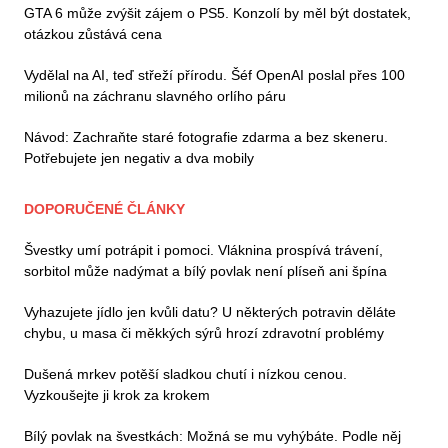
GTA 6 může zvýšit zájem o PS5. Konzolí by měl být dostatek,
otázkou zůstává cena
Vydělal na AI, teď střeží přírodu. Šéf OpenAI poslal přes 100
milionů na záchranu slavného orlího páru
Návod: Zachraňte staré fotografie zdarma a bez skeneru.
Potřebujete jen negativ a dva mobily
DOPORUČENÉ ČLÁNKY
Švestky umí potrápit i pomoci. Vláknina prospívá trávení,
sorbitol může nadýmat a bílý povlak není plíseň ani špína
Vyhazujete jídlo jen kvůli datu? U některých potravin děláte
chybu, u masa či měkkých sýrů hrozí zdravotní problémy
Dušená mrkev potěší sladkou chutí i nízkou cenou.
Vyzkoušejte ji krok za krokem
Bílý povlak na švestkách: Možná se mu vyhýbáte. Podle něj