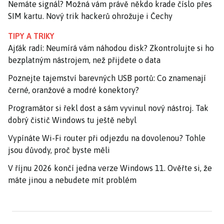
Nemáte signál? Možná vám právě někdo krade číslo přes
SIM kartu. Nový trik hackerů ohrožuje i Čechy
TIPY A TRIKY
Ajťák radí: Neumírá vám náhodou disk? Zkontrolujte si ho
bezplatným nástrojem, než přijdete o data
Poznejte tajemství barevných USB portů: Co znamenají
černé, oranžové a modré konektory?
Programátor si řekl dost a sám vyvinul nový nástroj. Tak
dobrý čistič Windows tu ještě nebyl
Vypínáte Wi-Fi router při odjezdu na dovolenou? Tohle
jsou důvody, proč byste měli
V říjnu 2026 končí jedna verze Windows 11. Ověřte si, že
máte jinou a nebudete mít problém