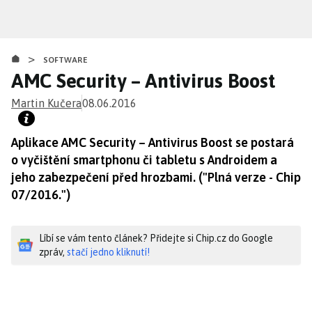
Přejít
k
hlavnímu
>
obsahu
SOFTWARE
AMC Security – Antivirus Boost
Martin Kučera
08.06.2016
Aplikace AMC Security – Antivirus Boost se postará
o vyčištění smartphonu či tabletu s Androidem a
jeho zabezpečení před hrozbami. ("Plná verze - Chip
07/2016.")
Líbí se vám tento článek? Přidejte si Chip.cz do Google
zpráv,
stačí jedno kliknutí!