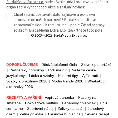
BurdaMedia Extra s.r.o.
bude s Vašimi údaji pracovat zejména k
organizaci a vyhodnocení akce a zasílání novinek.
Chcete navíc dostávat i další zajímavé a exkluzivní
informace od našich partnerů? Pokud souhlasíte se
zpracováním údajů k tomuto účelu podle
Zásad ochrany
soukromí BurdaMedia Extra s.r.o.
, zaškrtněte toto pole.
© 2003—2026 BurdaMedia Extra s.r.o.
DOPORUČUJEME
Děsivá telefonní čísla
|
Slovník puberťáků
|
Partnerský horoskop
|
Pick me girl
|
Nejtěžší české
jazykolamy
|
Láska a vztahy
|
Kulturní tipy
|
Ajťák radí
|
Svátky a prázdniny 2026
|
Módní trendy 2026
|
WhatsApp
alternativy 2026
RECEPTY A VAŘENÍ
Vepřová panenka
|
Fazolky na
smetaně
|
Čokoládové muffiny
|
Banánový chlebíček
|
Chili
con carne
|
Sportovní nápoj
|
Zálivky na salát
|
Jahodový
džem
|
Zelná polévka
|
Třešňová bublanina
|
Sekaná recept
|