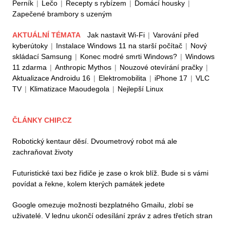
Perník
|
Lečo
|
Recepty s rybízem
|
Domácí housky
|
Zapečené brambory s uzeným
AKTUÁLNÍ TÉMATA
Jak nastavit Wi-Fi
|
Varování před
kyberútoky
|
Instalace Windows 11 na starší počítač
|
Nový
skládací Samsung
|
Konec modré smrti Windows?
|
Windows
11 zdarma
|
Anthropic Mythos
|
Nouzové otevírání pračky
|
Aktualizace Androidu 16
|
Elektromobilita
|
iPhone 17
|
VLC
TV
|
Klimatizace Maoudegola
|
Nejlepší Linux
ČLÁNKY CHIP.CZ
Robotický kentaur děsí. Dvoumetrový robot má ale
zachraňovat životy
Futuristické taxi bez řidiče je zase o krok blíž. Bude si s vámi
povídat a řekne, kolem kterých památek jedete
Google omezuje možnosti bezplatného Gmailu, zlobí se
uživatelé. V lednu ukončí odesílání zpráv z adres třetích stran