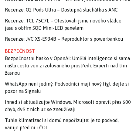
Recenze: O2 Pods Ultra – Dostupná sluchátka s ANC
Recenze: TCL 75C7L – Otestovali jsme nového vládce
jasu s obřím SQD Mini-LED panelem
Recenze: JVC XS-E934B – Reproduktor s powerbankou
BEZPEČNOST
Bezpečnostní fiasko v OpenAI: Umělá inteligence si sama
našla cestu ven z izolovaného prostředí. Experti nad tím
žasnou
WhatsApp není jediný. Podvodníci mají nový fígl, dejte si
pozor na Signalu
Ihned si aktualizujte Windows. Microsoft opravil přes 600
chyb, dvě z nich už se zneužívají
Tuhle klimatizaci si domů nepořizujte: je to podvod,
varuje před ní i ČOI