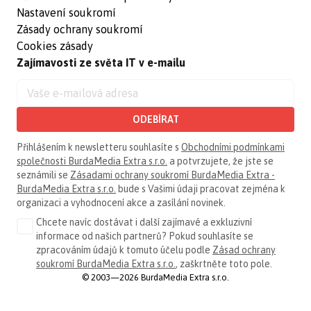
Nastavení soukromí
Zásady ochrany soukromí
Cookies zásady
Zajímavosti ze světa IT v e-mailu
ODEBÍRAT
Přihlášením k newsletteru souhlasíte s
Obchodními podmínkami
společnosti BurdaMedia Extra s.r.o.
a potvrzujete, že jste se
seznámili se
Zásadami ochrany soukromí BurdaMedia Extra -
BurdaMedia Extra s.r.o.
bude s Vašimi údaji pracovat zejména k
organizaci a vyhodnocení akce a zasílání novinek.
Chcete navíc dostávat i další zajímavé a exkluzivní
informace od našich partnerů? Pokud souhlasíte se
zpracováním údajů k tomuto účelu podle
Zásad ochrany
soukromí BurdaMedia Extra s.r.o.
, zaškrtněte toto pole.
© 2003—2026 BurdaMedia Extra s.r.o.