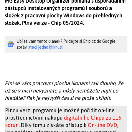
MG Easy Desktop Organizer pomáhá s uspořádáním
zástupců instalovaných programů i souborů a
složek z pracovní plochy Windows do přehledných
složek. Plná verze - Chip 05/2024.
Líbí se vám tento článek? Přidejte si Chip.cz do Google
zpráv,
stačí jedno kliknutí!
Plní se vám pracovní plocha ikonami tak dlouho, že
už se v nich nevyznáte a nikdy nemůžete najít co
hledáte? Pak je nejvyšší čas si na ploše uklidit.
Plnou verzi programu je možné pořídit on-line
prostřednictvím nákupu
digitálního Chipu za 115
korun
. Díky tomu získáte přístup k
On-line DVD
,