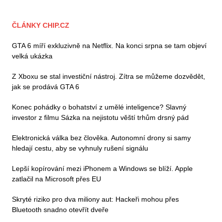
ČLÁNKY CHIP.CZ
GTA 6 míří exkluzivně na Netflix. Na konci srpna se tam objeví
velká ukázka
Z Xboxu se stal investiční nástroj. Zítra se můžeme dozvědět,
jak se prodává GTA 6
Konec pohádky o bohatství z umělé inteligence? Slavný
investor z filmu Sázka na nejistotu věští trhům drsný pád
Elektronická válka bez člověka. Autonomní drony si samy
hledají cestu, aby se vyhnuly rušení signálu
Lepší kopírování mezi iPhonem a Windows se blíží. Apple
zatlačil na Microsoft přes EU
Skryté riziko pro dva miliony aut: Hackeři mohou přes
Bluetooth snadno otevřít dveře