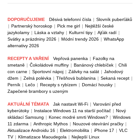
DOPORUČUJEME
Děsivá telefonní čísla
|
Slovník puberťáků
|
Partnerský horoskop
|
Pick me girl
|
Nejtěžší české
jazykolamy
|
Láska a vztahy
|
Kulturní tipy
|
Ajťák radí
|
Svátky a prázdniny 2026
|
Módní trendy 2026
|
WhatsApp
alternativy 2026
RECEPTY A VAŘENÍ
Vepřová panenka
|
Fazolky na
smetaně
|
Čokoládové muffiny
|
Banánový chlebíček
|
Chili
con carne
|
Sportovní nápoj
|
Zálivky na salát
|
Jahodový
džem
|
Zelná polévka
|
Třešňová bublanina
|
Sekaná recept
|
Perník
|
Lečo
|
Recepty s rybízem
|
Domácí housky
|
Zapečené brambory s uzeným
AKTUÁLNÍ TÉMATA
Jak nastavit Wi-Fi
|
Varování před
kyberútoky
|
Instalace Windows 11 na starší počítač
|
Nový
skládací Samsung
|
Konec modré smrti Windows?
|
Windows
11 zdarma
|
Anthropic Mythos
|
Nouzové otevírání pračky
|
Aktualizace Androidu 16
|
Elektromobilita
|
iPhone 17
|
VLC
TV
|
Klimatizace Maoudegola
|
Nejlepší Linux