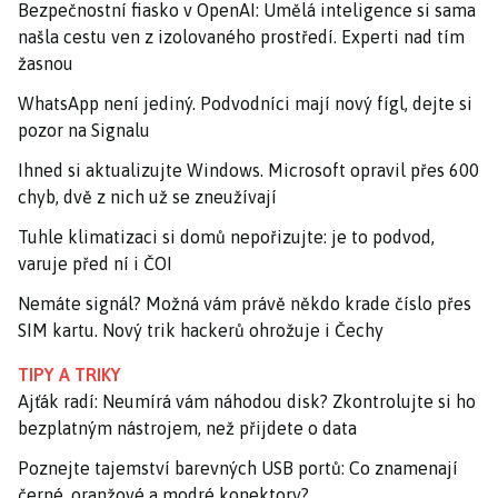
Bezpečnostní fiasko v OpenAI: Umělá inteligence si sama
našla cestu ven z izolovaného prostředí. Experti nad tím
žasnou
WhatsApp není jediný. Podvodníci mají nový fígl, dejte si
pozor na Signalu
Ihned si aktualizujte Windows. Microsoft opravil přes 600
chyb, dvě z nich už se zneužívají
Tuhle klimatizaci si domů nepořizujte: je to podvod,
varuje před ní i ČOI
Nemáte signál? Možná vám právě někdo krade číslo přes
SIM kartu. Nový trik hackerů ohrožuje i Čechy
TIPY A TRIKY
Ajťák radí: Neumírá vám náhodou disk? Zkontrolujte si ho
bezplatným nástrojem, než přijdete o data
Poznejte tajemství barevných USB portů: Co znamenají
černé, oranžové a modré konektory?