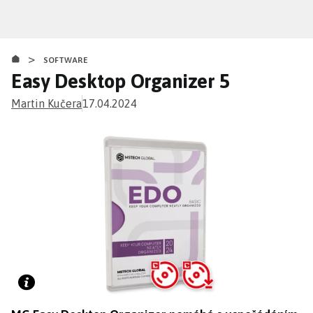
Přejít
k
hlavnímu
>
obsahu
SOFTWARE
Easy Desktop Organizer 5
Martin Kučera
17.04.2024