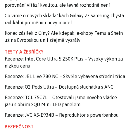
porovnání vítězí kvalitou, ale levná rozhodně není
Co víme o nových skládačkách Galaxy Z? Samsung chystá
radikální proměnu i nový model
Konec zásilek z Číny? Ale kdepak, e-shopy Temu a Shein
už na Evropskou unii zřejmě vyzrály
TESTY A ŽEBŘÍČKY
Recenze: Intel Core Ultra 5 250K Plus – Vysoký výkon za
nízkou cenu
Recenze: JBL Live 780 NC – Skvěle vybavená střední třída
Recenze: O2 Pods Ultra – Dostupná sluchátka s ANC
Recenze: TCL 75C7L – Otestovali jsme nového vládce
jasu s obřím SQD Mini-LED panelem
Recenze: JVC XS-E934B – Reproduktor s powerbankou
BEZPEČNOST