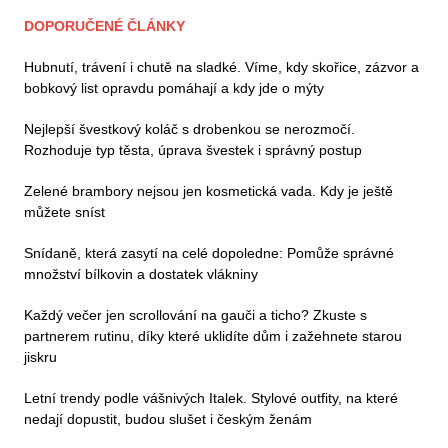
DOPORUČENÉ ČLÁNKY
Hubnutí, trávení i chutě na sladké. Víme, kdy skořice, zázvor a
bobkový list opravdu pomáhají a kdy jde o mýty
Nejlepší švestkový koláč s drobenkou se nerozmočí.
Rozhoduje typ těsta, úprava švestek i správný postup
Zelené brambory nejsou jen kosmetická vada. Kdy je ještě
můžete sníst
Snídaně, která zasytí na celé dopoledne: Pomůže správné
množství bílkovin a dostatek vlákniny
Každý večer jen scrollování na gauči a ticho? Zkuste s
partnerem rutinu, díky které uklidíte dům i zažehnete starou
jiskru
Letní trendy podle vášnivých Italek. Stylové outfity, na které
nedají dopustit, budou slušet i českým ženám