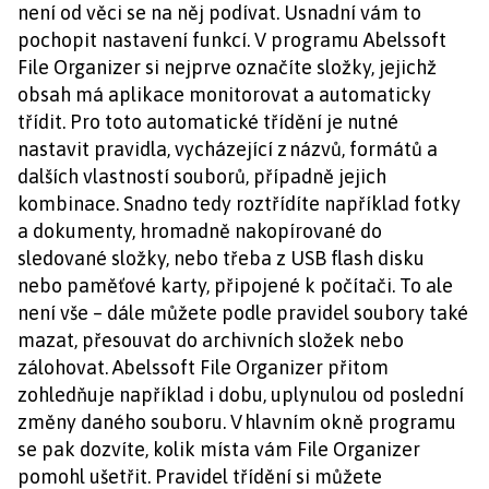
není od věci se na něj podívat. Usnadní vám to
pochopit nastavení funkcí. V programu Abelssoft
File Organizer si nejprve označíte složky, jejichž
obsah má aplikace monitorovat a automaticky
třídit. Pro toto automatické třídění je nutné
nastavit pravidla, vycházející z názvů, formátů a
dalších vlastností souborů, případně jejich
kombinace. Snadno tedy roztřídíte například fotky
a dokumenty, hromadně nakopírované do
sledované složky, nebo třeba z USB flash disku
nebo paměťové karty, připojené k počítači. To ale
není vše – dále můžete podle pravidel soubory také
mazat, přesouvat do archivních složek nebo
zálohovat. Abelssoft File Organizer přitom
zohledňuje například i dobu, uplynulou od poslední
změny daného souboru. V hlavním okně programu
se pak dozvíte, kolik místa vám File Organizer
pomohl ušetřit. Pravidel třídění si můžete