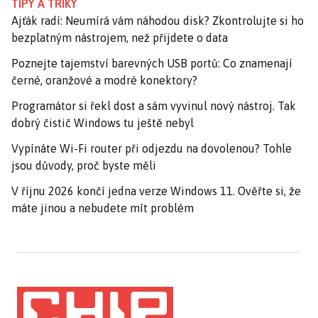
TIPY A TRIKY
Ajťák radí: Neumírá vám náhodou disk? Zkontrolujte si ho
bezplatným nástrojem, než přijdete o data
Poznejte tajemství barevných USB portů: Co znamenají
černé, oranžové a modré konektory?
Programátor si řekl dost a sám vyvinul nový nástroj. Tak
dobrý čistič Windows tu ještě nebyl
Vypínáte Wi-Fi router při odjezdu na dovolenou? Tohle
jsou důvody, proč byste měli
V říjnu 2026 končí jedna verze Windows 11. Ověřte si, že
máte jinou a nebudete mít problém