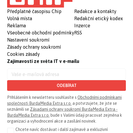
Předplatné časopisu Chip
Redakce a kontakty
Volná místa
Redakční etický kodex
Reklama
Inzerce
Všeobecné obchodní podmínky
RSS
Nastavení soukromí
Zásady ochrany soukromí
Cookies zásady
Zajímavosti ze světa IT v e-mailu
ODEBÍRAT
Přihlášením k newsletteru souhlasíte s
Obchodními podmínkami
společnosti BurdaMedia Extra s.r.o.
a potvrzujete, že jste se
seznámili se
Zásadami ochrany soukromí BurdaMedia Extra -
BurdaMedia Extra s.r.o.
bude s Vašimi údaji pracovat zejména k
organizaci a vyhodnocení akce a zasílání novinek.
Chcete navíc dostávat i další zajímavé a exkluzivní