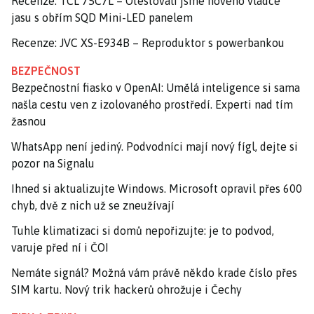
Recenze: TCL 75C7L – Otestovali jsme nového vládce
jasu s obřím SQD Mini-LED panelem
Recenze: JVC XS-E934B – Reproduktor s powerbankou
BEZPEČNOST
Bezpečnostní fiasko v OpenAI: Umělá inteligence si sama
našla cestu ven z izolovaného prostředí. Experti nad tím
žasnou
WhatsApp není jediný. Podvodníci mají nový fígl, dejte si
pozor na Signalu
Ihned si aktualizujte Windows. Microsoft opravil přes 600
chyb, dvě z nich už se zneužívají
Tuhle klimatizaci si domů nepořizujte: je to podvod,
varuje před ní i ČOI
Nemáte signál? Možná vám právě někdo krade číslo přes
SIM kartu. Nový trik hackerů ohrožuje i Čechy