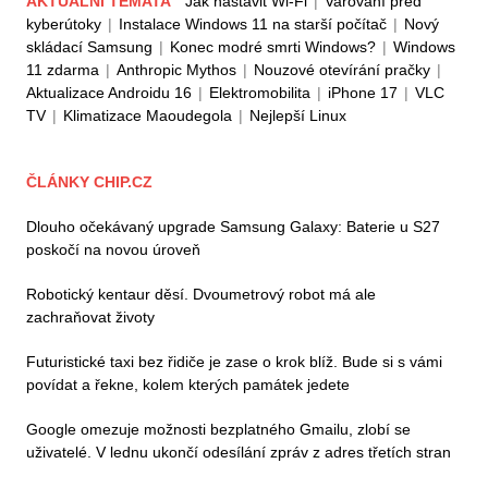
AKTUÁLNÍ TÉMATA
Jak nastavit Wi-Fi
|
Varování před
kyberútoky
|
Instalace Windows 11 na starší počítač
|
Nový
skládací Samsung
|
Konec modré smrti Windows?
|
Windows
11 zdarma
|
Anthropic Mythos
|
Nouzové otevírání pračky
|
Aktualizace Androidu 16
|
Elektromobilita
|
iPhone 17
|
VLC
TV
|
Klimatizace Maoudegola
|
Nejlepší Linux
ČLÁNKY CHIP.CZ
Dlouho očekávaný upgrade Samsung Galaxy: Baterie u S27
poskočí na novou úroveň
Robotický kentaur děsí. Dvoumetrový robot má ale
zachraňovat životy
Futuristické taxi bez řidiče je zase o krok blíž. Bude si s vámi
povídat a řekne, kolem kterých památek jedete
Google omezuje možnosti bezplatného Gmailu, zlobí se
uživatelé. V lednu ukončí odesílání zpráv z adres třetích stran