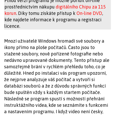
Plnou verzi programu je možné pořídit on-line
prostřednictvím nákupu
digitálního Chipu za 115
korun
. Díky tomu získáte přístup k
On-line DVD
,
kde najdete informace k programu a registraci
licence.
Mnozí uživatelé Windows hromadí své soubory a
ikony přímo na ploše počítačů. Často jsou to
stažené soubory, nově pořízené fotografie nebo
nedávno upravované dokumenty. Tento přístup ale
samozřejmě brání v rychlém přehledu toho, co je
důležité. Hned po instalaci vás program upozorní,
že nejprve analyzuje váš počítač a vytvoří si
databázi souborů a že z důvodu správných funkcí
bude spuštěn vždy s každým startem počítače.
Následně se program spustí s možností přehrání
instruktážního videa, kde se seznámíte s funkcemi
a nastavením programu. I když video není česky,