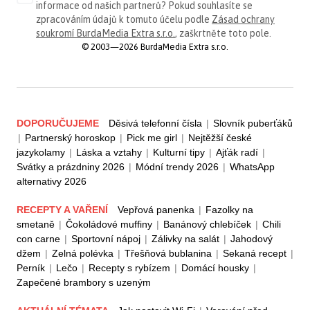
informace od našich partnerů? Pokud souhlasíte se
zpracováním údajů k tomuto účelu podle
Zásad ochrany
soukromí BurdaMedia Extra s.r.o.
, zaškrtněte toto pole.
© 2003—2026 BurdaMedia Extra s.r.o.
DOPORUČUJEME
Děsivá telefonní čísla
|
Slovník puberťáků
|
Partnerský horoskop
|
Pick me girl
|
Nejtěžší české
jazykolamy
|
Láska a vztahy
|
Kulturní tipy
|
Ajťák radí
|
Svátky a prázdniny 2026
|
Módní trendy 2026
|
WhatsApp
alternativy 2026
RECEPTY A VAŘENÍ
Vepřová panenka
|
Fazolky na
smetaně
|
Čokoládové muffiny
|
Banánový chlebíček
|
Chili
con carne
|
Sportovní nápoj
|
Zálivky na salát
|
Jahodový
džem
|
Zelná polévka
|
Třešňová bublanina
|
Sekaná recept
|
Perník
|
Lečo
|
Recepty s rybízem
|
Domácí housky
|
Zapečené brambory s uzeným