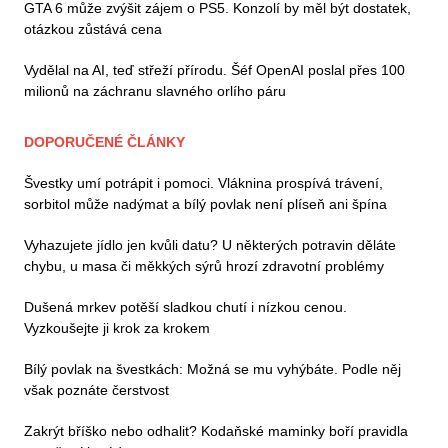
GTA 6 může zvýšit zájem o PS5. Konzolí by měl být dostatek,
otázkou zůstává cena
Vydělal na AI, teď střeží přírodu. Šéf OpenAI poslal přes 100
milionů na záchranu slavného orlího páru
DOPORUČENÉ ČLÁNKY
Švestky umí potrápit i pomoci. Vláknina prospívá trávení,
sorbitol může nadýmat a bílý povlak není plíseň ani špína
Vyhazujete jídlo jen kvůli datu? U některých potravin děláte
chybu, u masa či měkkých sýrů hrozí zdravotní problémy
Dušená mrkev potěší sladkou chutí i nízkou cenou.
Vyzkoušejte ji krok za krokem
Bílý povlak na švestkách: Možná se mu vyhýbáte. Podle něj
však poznáte čerstvost
Zakrýt bříško nebo odhalit? Kodaňské maminky boří pravidla