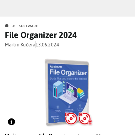
Přejít
k
hlavnímu
>
obsahu
SOFTWARE
File Organizer 2024
Martin Kučera
13.06.2024