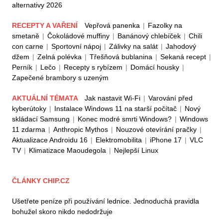
alternativy 2026
RECEPTY A VAŘENÍ
Vepřová panenka
|
Fazolky na
smetaně
|
Čokoládové muffiny
|
Banánový chlebíček
|
Chili
con carne
|
Sportovní nápoj
|
Zálivky na salát
|
Jahodový
džem
|
Zelná polévka
|
Třešňová bublanina
|
Sekaná recept
|
Perník
|
Lečo
|
Recepty s rybízem
|
Domácí housky
|
Zapečené brambory s uzeným
AKTUÁLNÍ TÉMATA
Jak nastavit Wi-Fi
|
Varování před
kyberútoky
|
Instalace Windows 11 na starší počítač
|
Nový
skládací Samsung
|
Konec modré smrti Windows?
|
Windows
11 zdarma
|
Anthropic Mythos
|
Nouzové otevírání pračky
|
Aktualizace Androidu 16
|
Elektromobilita
|
iPhone 17
|
VLC
TV
|
Klimatizace Maoudegola
|
Nejlepší Linux
ČLÁNKY CHIP.CZ
Ušetřete peníze při používání lednice. Jednoduchá pravidla
bohužel skoro nikdo nedodržuje