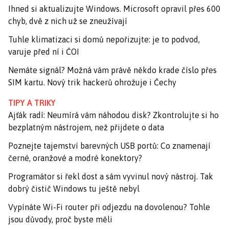
Ihned si aktualizujte Windows. Microsoft opravil přes 600
chyb, dvě z nich už se zneužívají
Tuhle klimatizaci si domů nepořizujte: je to podvod,
varuje před ní i ČOI
Nemáte signál? Možná vám právě někdo krade číslo přes
SIM kartu. Nový trik hackerů ohrožuje i Čechy
TIPY A TRIKY
Ajťák radí: Neumírá vám náhodou disk? Zkontrolujte si ho
bezplatným nástrojem, než přijdete o data
Poznejte tajemství barevných USB portů: Co znamenají
černé, oranžové a modré konektory?
Programátor si řekl dost a sám vyvinul nový nástroj. Tak
dobrý čistič Windows tu ještě nebyl
Vypínáte Wi-Fi router při odjezdu na dovolenou? Tohle
jsou důvody, proč byste měli