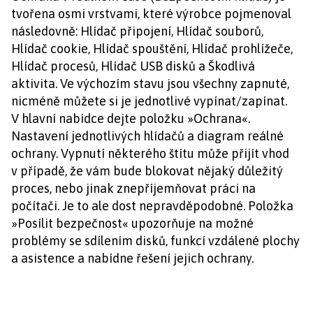
tvořena osmi vrstvami, které výrobce pojmenoval
následovně: Hlídač připojení, Hlídač souborů,
Hlídač cookie, Hlídač spouštění, Hlídač prohlížeče,
Hlídač procesů, Hlídač USB disků a Škodlivá
aktivita. Ve výchozím stavu jsou všechny zapnuté,
nicméně můžete si je jednotlivé vypínat/zapínat.
V hlavní nabídce dejte položku »Ochrana«.
Nastavení jednotlivých hlídačů a diagram reálné
ochrany. Vypnutí některého štítu může přijít vhod
v případě, že vám bude blokovat nějaký důležitý
proces, nebo jinak znepříjemňovat práci na
počítači. Je to ale dost nepravděpodobné. Položka
»Posílit bezpečnost« upozorňuje na možné
problémy se sdílením disků, funkcí vzdálené plochy
a asistence a nabídne řešení jejich ochrany.