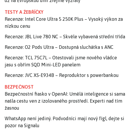
už na Evropskou unii zřejmě vyzrály
TESTY A ŽEBŘÍČKY
Recenze: Intel Core Ultra 5 250K Plus – Vysoký výkon za
nízkou cenu
Recenze: JBL Live 780 NC – Skvěle vybavená střední třída
Recenze: O2 Pods Ultra – Dostupná sluchátka s ANC
Recenze: TCL 75C7L – Otestovali jsme nového vládce
jasu s obřím SQD Mini-LED panelem
Recenze: JVC XS-E934B – Reproduktor s powerbankou
BEZPEČNOST
Bezpečnostní fiasko v OpenAI: Umělá inteligence si sama
našla cestu ven z izolovaného prostředí. Experti nad tím
žasnou
WhatsApp není jediný. Podvodníci mají nový fígl, dejte si
pozor na Signalu