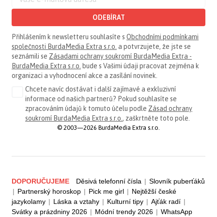
ODEBÍRAT
Přihlášením k newsletteru souhlasíte s
Obchodními podmínkami
společnosti BurdaMedia Extra s.r.o.
a potvrzujete, že jste se
seznámili se
Zásadami ochrany soukromí BurdaMedia Extra -
BurdaMedia Extra s.r.o.
bude s Vašimi údaji pracovat zejména k
organizaci a vyhodnocení akce a zasílání novinek.
Chcete navíc dostávat i další zajímavé a exkluzivní
informace od našich partnerů? Pokud souhlasíte se
zpracováním údajů k tomuto účelu podle
Zásad ochrany
soukromí BurdaMedia Extra s.r.o.
, zaškrtněte toto pole.
© 2003—2026 BurdaMedia Extra s.r.o.
DOPORUČUJEME
Děsivá telefonní čísla
|
Slovník puberťáků
|
Partnerský horoskop
|
Pick me girl
|
Nejtěžší české
jazykolamy
|
Láska a vztahy
|
Kulturní tipy
|
Ajťák radí
|
Svátky a prázdniny 2026
|
Módní trendy 2026
|
WhatsApp