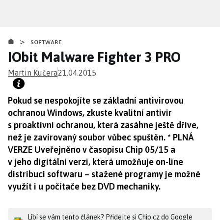
Přejít
k
hlavnímu
>
obsahu
SOFTWARE
IObit Malware Fighter 3 PRO
Martin Kučera
21.04.2015
Pokud se nespokojíte se základní antivirovou
ochranou Windows, zkuste kvalitní antivir
s proaktivní ochranou, která zasáhne ještě dříve,
než je zavirovaný soubor vůbec spuštěn. * PLNÁ
VERZE Uveřejněno v časopisu Chip 05/15 a
v jeho digitální verzi, která umožňuje on-line
distribuci softwaru – stažené programy je možné
využít i u počítače bez DVD mechaniky.
Líbí se vám tento článek? Přidejte si Chip.cz do Google