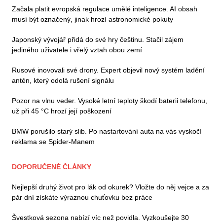
Začala platit evropská regulace umělé inteligence. AI obsah
musí být označený, jinak hrozí astronomické pokuty
Japonský vývojář přidá do své hry češtinu. Stačil zájem
jediného uživatele i vřelý vztah obou zemí
Rusové inovovali své drony. Expert objevil nový systém ladění
antén, který odolá rušení signálu
Pozor na vlnu veder. Vysoké letní teploty škodí baterii telefonu,
už při 45 °C hrozí její poškození
BMW porušilo starý slib. Po nastartování auta na vás vyskočí
reklama se Spider-Manem
DOPORUČENÉ ČLÁNKY
Nejlepší druhý život pro lák od okurek? Vložte do něj vejce a za
pár dní získáte výraznou chuťovku bez práce
Švestková sezona nabízí víc než povidla. Vyzkoušejte 30