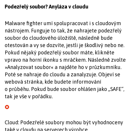
Podezřelý soubor? Anyláza v cloudu
Malware fighter umí spolupracovat i s cloudovým
nástrojem. Funguje to tak, že nahrajete podezřelý
soubor do cloudového úložiště, následně bude
otestován a vy se dozvíte, jestli je škodlivý nebo ne.
Pokud nějaký podezřelý soubor máte, klikněte
vpravo na horní ikonku s mráčkem. Následně zvolte
»Analyzovat soubor« a najděte ho v průzkumníku.
Poté se nahraje do cloudu a zanalyzuje. Objeví se
webová stránka, kde budete informování
o průběhu. Pokud bude soubor ohlášen jako „SAFE“,
tak je vše v pořádku.
Cloud: Podezřelé soubory mohou být vyhodnoceny
také v cloudu na serverech výrobce.