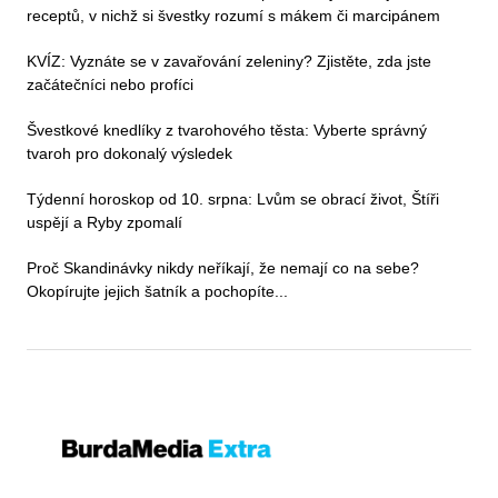
receptů, v nichž si švestky rozumí s mákem či marcipánem
KVÍZ: Vyznáte se v zavařování zeleniny? Zjistěte, zda jste
začátečníci nebo profíci
Švestkové knedlíky z tvarohového těsta: Vyberte správný
tvaroh pro dokonalý výsledek
Týdenní horoskop od 10. srpna: Lvům se obrací život, Štíři
uspějí a Ryby zpomalí
Proč Skandinávky nikdy neříkají, že nemají co na sebe?
Okopírujte jejich šatník a pochopíte...