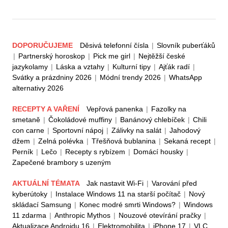
DOPORUČUJEME
Děsivá telefonní čísla
|
Slovník puberťáků
|
Partnerský horoskop
|
Pick me girl
|
Nejtěžší české
jazykolamy
|
Láska a vztahy
|
Kulturní tipy
|
Ajťák radí
|
Svátky a prázdniny 2026
|
Módní trendy 2026
|
WhatsApp
alternativy 2026
RECEPTY A VAŘENÍ
Vepřová panenka
|
Fazolky na
smetaně
|
Čokoládové muffiny
|
Banánový chlebíček
|
Chili
con carne
|
Sportovní nápoj
|
Zálivky na salát
|
Jahodový
džem
|
Zelná polévka
|
Třešňová bublanina
|
Sekaná recept
|
Perník
|
Lečo
|
Recepty s rybízem
|
Domácí housky
|
Zapečené brambory s uzeným
AKTUÁLNÍ TÉMATA
Jak nastavit Wi-Fi
|
Varování před
kyberútoky
|
Instalace Windows 11 na starší počítač
|
Nový
skládací Samsung
|
Konec modré smrti Windows?
|
Windows
11 zdarma
|
Anthropic Mythos
|
Nouzové otevírání pračky
|
Aktualizace Androidu 16
|
Elektromobilita
|
iPhone 17
|
VLC