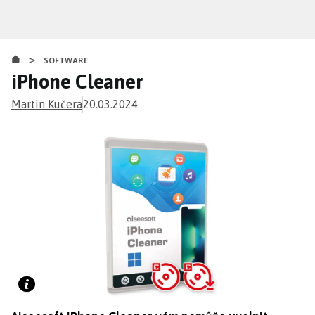
Přejít
k
hlavnímu
>
obsahu
SOFTWARE
iPhone Cleaner
Martin Kučera
20.03.2024