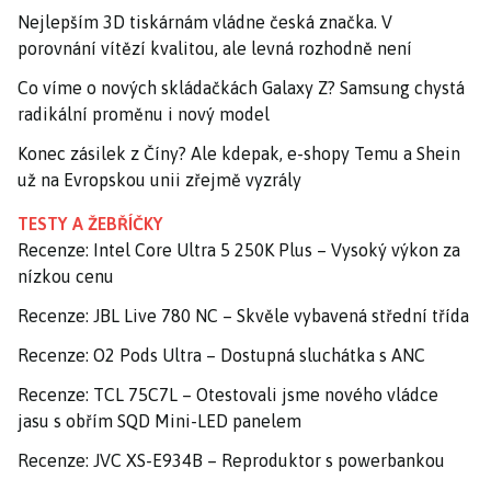
Nejlepším 3D tiskárnám vládne česká značka. V
porovnání vítězí kvalitou, ale levná rozhodně není
Co víme o nových skládačkách Galaxy Z? Samsung chystá
radikální proměnu i nový model
Konec zásilek z Číny? Ale kdepak, e-shopy Temu a Shein
už na Evropskou unii zřejmě vyzrály
TESTY A ŽEBŘÍČKY
Recenze: Intel Core Ultra 5 250K Plus – Vysoký výkon za
nízkou cenu
Recenze: JBL Live 780 NC – Skvěle vybavená střední třída
Recenze: O2 Pods Ultra – Dostupná sluchátka s ANC
Recenze: TCL 75C7L – Otestovali jsme nového vládce
jasu s obřím SQD Mini-LED panelem
Recenze: JVC XS-E934B – Reproduktor s powerbankou