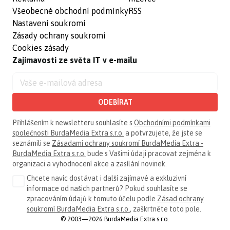
Všeobecné obchodní podmínky
RSS
Nastavení soukromí
Zásady ochrany soukromí
Cookies zásady
Zajímavosti ze světa IT v e-mailu
ODEBÍRAT
Přihlášením k newsletteru souhlasíte s
Obchodními podmínkami
společnosti BurdaMedia Extra s.r.o.
a potvrzujete, že jste se
seznámili se
Zásadami ochrany soukromí BurdaMedia Extra -
BurdaMedia Extra s.r.o.
bude s Vašimi údaji pracovat zejména k
organizaci a vyhodnocení akce a zasílání novinek.
Chcete navíc dostávat i další zajímavé a exkluzivní
informace od našich partnerů? Pokud souhlasíte se
zpracováním údajů k tomuto účelu podle
Zásad ochrany
soukromí BurdaMedia Extra s.r.o.
, zaškrtněte toto pole.
© 2003—2026 BurdaMedia Extra s.r.o.