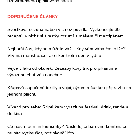
uzavíratelného igelitového sáčku
DOPORUČENÉ ČLÁNKY
Švestková sezona nabízí víc než povidla. Vyzkoušejte 30
receptů, v nichž si švestky rozumí s mákem či marcipánem
Nejhorší čas, kdy se můžete vážit. Kdy vám váha často lže?
Vliv má menstruace, ale i konkrétní den v týdnu
Vejce v láku od okurek: Bezezbytkový trik pro pikantní a
výraznou chuť vás nadchne
Křupavé zapečené tortilly s vejci, sýrem a šunkou připravíte na
jednom plechu
Víkend pro sebe: 5 tipů kam vyrazit na festival, drink, rande a
do kina
Co nosí módní influencerky? Následující barevné kombinace
musíte vyzkoušet, než skončí léto