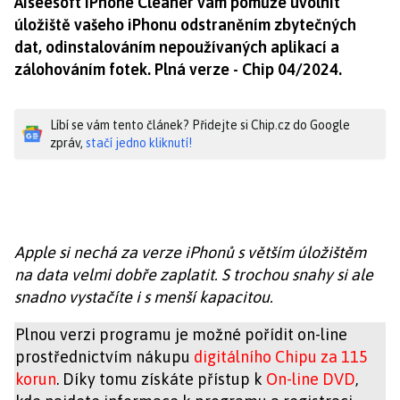
Aiseesoft iPhone Cleaner vám pomůže uvolnit
úložiště vašeho iPhonu odstraněním zbytečných
dat, odinstalováním nepoužívaných aplikací a
zálohováním fotek. Plná verze - Chip 04/2024.
Líbí se vám tento článek? Přidejte si Chip.cz do Google
zpráv,
stačí jedno kliknutí!
Apple si nechá za verze iPhonů s větším úložištěm
na data velmi dobře zaplatit. S trochou snahy si ale
snadno vystačíte i s menší kapacitou.
Plnou verzi programu je možné pořídit on-line
prostřednictvím nákupu
digitálního Chipu za 115
korun
. Díky tomu získáte přístup k
On-line DVD
,