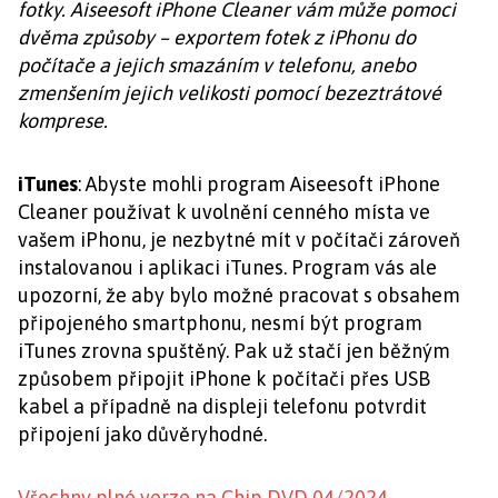
fotky. Aiseesoft iPhone Cleaner vám může pomoci
dvěma způsoby – exportem fotek z iPhonu do
počítače a jejich smazáním v telefonu, anebo
zmenšením jejich velikosti pomocí bezeztrátové
komprese.
iTunes
: Abyste mohli program Aiseesoft iPhone
Cleaner používat k uvolnění cenného místa ve
vašem iPhonu, je nezbytné mít v počítači zároveň
instalovanou i aplikaci iTunes. Program vás ale
upozorní, že aby bylo možné pracovat s obsahem
připojeného smartphonu, nesmí být program
iTunes zrovna spuštěný. Pak už stačí jen běžným
způsobem připojit iPhone k počítači přes USB
kabel a případně na displeji telefonu potvrdit
připojení jako důvěryhodné.
Všechny plné verze na Chip DVD 04/2024
.