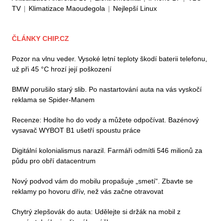
TV
|
Klimatizace Maoudegola
|
Nejlepší Linux
ČLÁNKY CHIP.CZ
Pozor na vlnu veder. Vysoké letní teploty škodí baterii telefonu,
už při 45 °C hrozí její poškození
BMW porušilo starý slib. Po nastartování auta na vás vyskočí
reklama se Spider-Manem
Recenze: Hodíte ho do vody a můžete odpočívat. Bazénový
vysavač WYBOT B1 ušetří spoustu práce
Digitální kolonialismus narazil. Farmáři odmítli 546 milionů za
půdu pro obří datacentrum
Nový podvod vám do mobilu propašuje „smetí“. Zbavte se
reklamy po hovoru dřív, než vás začne otravovat
Chytrý zlepšovák do auta: Udělejte si držák na mobil z