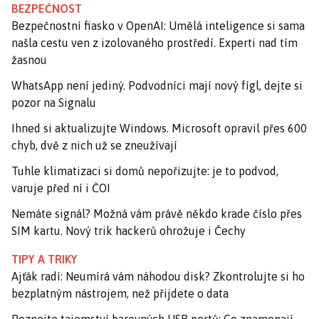
BEZPEČNOST
Bezpečnostní fiasko v OpenAI: Umělá inteligence si sama
našla cestu ven z izolovaného prostředí. Experti nad tím
žasnou
WhatsApp není jediný. Podvodníci mají nový fígl, dejte si
pozor na Signalu
Ihned si aktualizujte Windows. Microsoft opravil přes 600
chyb, dvě z nich už se zneužívají
Tuhle klimatizaci si domů nepořizujte: je to podvod,
varuje před ní i ČOI
Nemáte signál? Možná vám právě někdo krade číslo přes
SIM kartu. Nový trik hackerů ohrožuje i Čechy
TIPY A TRIKY
Ajťák radí: Neumírá vám náhodou disk? Zkontrolujte si ho
bezplatným nástrojem, než přijdete o data
Poznejte tajemství barevných USB portů: Co znamenají