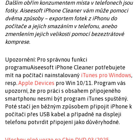
Dalším obřím konzumentem místa v telefonech jsou
fotky. Aiseesoft iPhone Cleaner vám může pomoci
dvěma způsoby – exportem fotek z iPhonu do
počítače a jejich smazáním v telefonu, anebo
zmenšením jejich velikosti pomocí bezeztrátové
komprese.
Upozornění: Pro správnou funkci
programuAiseesoft iPhone Cleaner potřebujete
mít na počítači nainstalovaný
iTunes pro Windows
,
resp.
Apple Devices
pro Win 10/11. Program vás
upozorní, že pro práci s obsahem připojeného
smartphonu nesmí být program iTunes spuštěný.
Poté stačí jen běžným způsobem připojit iPhone k
počítači přes USB kabel a případně na displeji
telefonu potvrdit připojení jako důvěryhodné.
Všechny plné verze na Chip DVD 03/2025
.