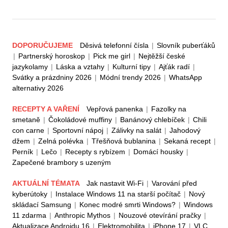
DOPORUČUJEME
Děsivá telefonní čísla
|
Slovník puberťáků
|
Partnerský horoskop
|
Pick me girl
|
Nejtěžší české
jazykolamy
|
Láska a vztahy
|
Kulturní tipy
|
Ajťák radí
|
Svátky a prázdniny 2026
|
Módní trendy 2026
|
WhatsApp
alternativy 2026
RECEPTY A VAŘENÍ
Vepřová panenka
|
Fazolky na
smetaně
|
Čokoládové muffiny
|
Banánový chlebíček
|
Chili
con carne
|
Sportovní nápoj
|
Zálivky na salát
|
Jahodový
džem
|
Zelná polévka
|
Třešňová bublanina
|
Sekaná recept
|
Perník
|
Lečo
|
Recepty s rybízem
|
Domácí housky
|
Zapečené brambory s uzeným
AKTUÁLNÍ TÉMATA
Jak nastavit Wi-Fi
|
Varování před
kyberútoky
|
Instalace Windows 11 na starší počítač
|
Nový
skládací Samsung
|
Konec modré smrti Windows?
|
Windows
11 zdarma
|
Anthropic Mythos
|
Nouzové otevírání pračky
|
Aktualizace Androidu 16
|
Elektromobilita
|
iPhone 17
|
VLC