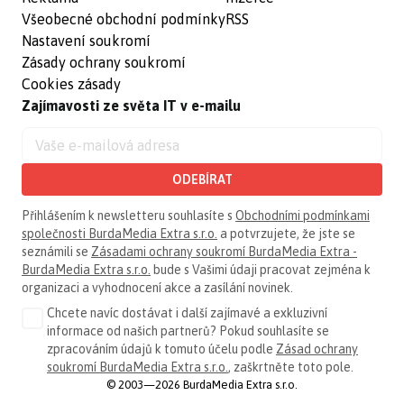
Všeobecné obchodní podmínky
RSS
Nastavení soukromí
Zásady ochrany soukromí
Cookies zásady
Zajímavosti ze světa IT v e-mailu
ODEBÍRAT
Přihlášením k newsletteru souhlasíte s
Obchodními podmínkami
společnosti BurdaMedia Extra s.r.o.
a potvrzujete, že jste se
seznámili se
Zásadami ochrany soukromí BurdaMedia Extra -
BurdaMedia Extra s.r.o.
bude s Vašimi údaji pracovat zejména k
organizaci a vyhodnocení akce a zasílání novinek.
Chcete navíc dostávat i další zajímavé a exkluzivní
informace od našich partnerů? Pokud souhlasíte se
zpracováním údajů k tomuto účelu podle
Zásad ochrany
soukromí BurdaMedia Extra s.r.o.
, zaškrtněte toto pole.
© 2003—2026 BurdaMedia Extra s.r.o.