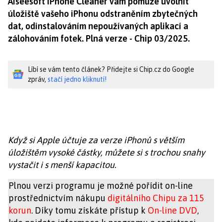
Aiseesoft iPhone Cleaner vám pomůže uvolnit
úložiště vašeho iPhonu odstraněním zbytečných
dat, odinstalováním nepoužívaných aplikací a
zálohováním fotek. Plná verze - Chip 03/2025.
Líbí se vám tento článek? Přidejte si Chip.cz do Google
zpráv,
stačí jedno kliknutí!
Když si Apple účtuje za verze iPhonů s větším
úložištěm vysoké částky, můžete si s trochou snahy
vystačit i s menší kapacitou.
Plnou verzi programu je možné pořídit on-line
prostřednictvím nákupu
digitálního Chipu za 115
korun
. Díky tomu získáte přístup k
On-line DVD
,