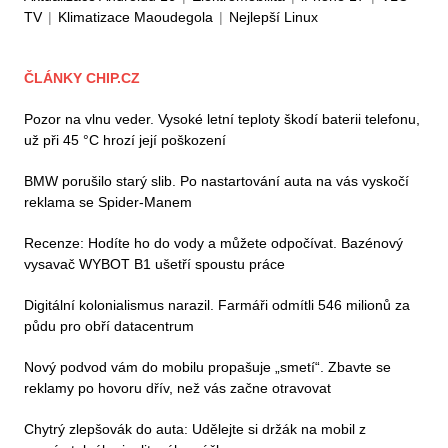
TV
|
Klimatizace Maoudegola
|
Nejlepší Linux
ČLÁNKY CHIP.CZ
Pozor na vlnu veder. Vysoké letní teploty škodí baterii telefonu,
už při 45 °C hrozí její poškození
BMW porušilo starý slib. Po nastartování auta na vás vyskočí
reklama se Spider-Manem
Recenze: Hodíte ho do vody a můžete odpočívat. Bazénový
vysavač WYBOT B1 ušetří spoustu práce
Digitální kolonialismus narazil. Farmáři odmítli 546 milionů za
půdu pro obří datacentrum
Nový podvod vám do mobilu propašuje „smetí“. Zbavte se
reklamy po hovoru dřív, než vás začne otravovat
Chytrý zlepšovák do auta: Udělejte si držák na mobil z