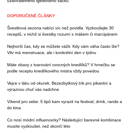
uzavíratelného igelitového sáčku
DOPORUČENÉ ČLÁNKY
Švestková sezona nabízí víc než povidla. Vyzkoušejte 30
receptů, v nichž si švestky rozumí s mákem či marcipánem
Nejhorší čas, kdy se můžete vážit. Kdy vám váha často lže?
Vliv má menstruace, ale i konkrétní den v týdnu
Máte obavy z tvarování ovocných knedlíků? V hrnečku se
podle receptu knedlíkového mistra vždy povedou
Vejce v láku od okurek: Bezezbytkový trik pro pikantní a
výraznou chuť vás nadchne
Víkend pro sebe: 5 tipů kam vyrazit na festival, drink, rande a
do kina
Co nosí módní influencerky? Následující barevné kombinace
musíte vyzkoušet, než skončí léto