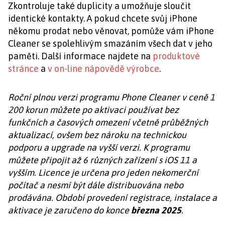
Zkontroluje také duplicity a umožňuje sloučit
identické kontakty. A pokud chcete svůj iPhone
někomu prodat nebo věnovat, pomůže vám iPhone
Cleaner se spolehlivým smazáním všech dat v jeho
paměti. Další informace najdete na
produktové
stránce
a
v on-line nápovědě výrobce
.
Roční plnou verzi programu Phone Cleaner v ceně 1
200 korun můžete po aktivaci používat bez
funkčních a časových omezení včetně průběžných
aktualizací, ovšem bez nároku na technickou
podporu a upgrade na vyšší verzi. K programu
můžete připojit až 6 různých zařízení s iOS 11 a
vyšším. Licence je určena pro jeden nekomerční
počítač a nesmí být dále distribuována nebo
prodávána. Období provedení registrace, instalace a
aktivace je zaručeno do konce
března 2025
.