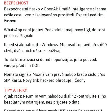
BEZPEČNOST
Bezpečnostní fiasko v OpenAI: Umělá inteligence si sama
našla cestu ven z izolovaného prostředí. Experti nad tím
žasnou
WhatsApp není jediný. Podvodníci mají nový fígl, dejte si
pozor na Signalu
Ihned si aktualizujte Windows. Microsoft opravil přes 600
chyb, dvě z nich už se zneužívají
Tuhle klimatizaci si domů nepořizujte: je to podvod,
varuje před ní i ČOI
Nemáte signál? Možná vám právě někdo krade číslo přes
SIM kartu. Nový trik hackerů ohrožuje i Čechy
TIPY A TRIKY
Ajťák radí: Neumírá vám náhodou disk? Zkontrolujte si ho
bezplatným nástrojem, než přijdete o data
Poznejte tajemství barevných USB portů: Co znamenají