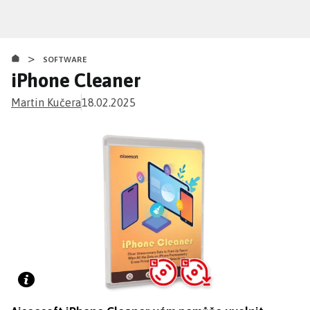
Přejít
k
hlavnímu
>
obsahu
SOFTWARE
iPhone Cleaner
Martin Kučera
18.02.2025