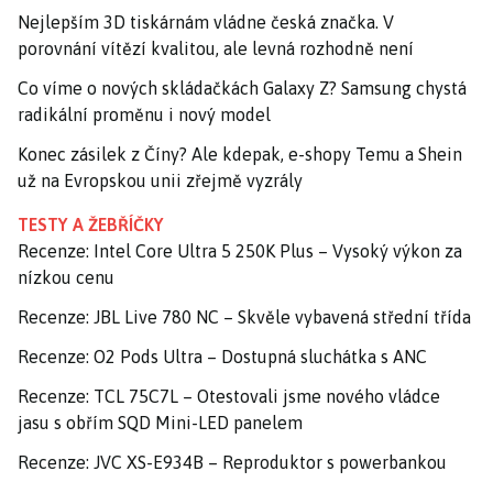
Nejlepším 3D tiskárnám vládne česká značka. V
porovnání vítězí kvalitou, ale levná rozhodně není
Co víme o nových skládačkách Galaxy Z? Samsung chystá
radikální proměnu i nový model
Konec zásilek z Číny? Ale kdepak, e-shopy Temu a Shein
už na Evropskou unii zřejmě vyzrály
TESTY A ŽEBŘÍČKY
Recenze: Intel Core Ultra 5 250K Plus – Vysoký výkon za
nízkou cenu
Recenze: JBL Live 780 NC – Skvěle vybavená střední třída
Recenze: O2 Pods Ultra – Dostupná sluchátka s ANC
Recenze: TCL 75C7L – Otestovali jsme nového vládce
jasu s obřím SQD Mini-LED panelem
Recenze: JVC XS-E934B – Reproduktor s powerbankou