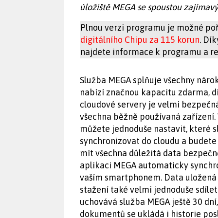
úložiště MEGA se spoustou zajímavý
Plnou verzi programu je možné poř
digitálního Chipu za 115 korun
. Dí
najdete informace k programu a reg
Služba MEGA splňuje všechny nároky
nabízí značnou kapacitu zdarma, dí
cloudové servery je velmi bezpečn
všechna běžně používaná zařízení. V
můžete jednoduše nastavit, které s
synchronizovat do cloudu a budete 
mít všechna důležitá data bezpečn
aplikaci MEGA automaticky synchro
vaším smartphonem. Data uložená 
stažení také velmi jednoduše sdílet
uchovává služba MEGA ještě 30 dní,
dokumentů se ukládá i historie po