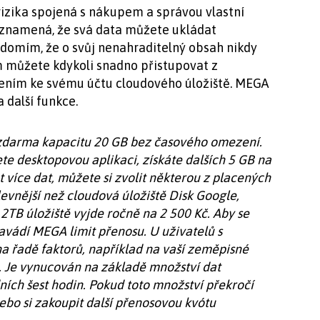
rizika spojená s nákupem a správou vlastní
o znamená, že svá data můžete ukládat
ědomím, že o svůj nenahraditelný obsah nikdy
m můžete kdykoli snadno přistupovat z
šením ke svému účtu cloudového úložiště. MEGA
a další funkce.
zdarma kapacitu 20 GB bez časového omezení.
ete desktopovou aplikaci, získáte dalších 5 GB na
t více dat, můžete si zvolit některou z placených
 levnější než cloudová úložiště Disk Google,
TB úložiště vyjde ročně na 2 500 Kč. Aby se
zavádí MEGA limit přenosu. U uživatelů s
 na řadě faktorů, například na vaší zeměpisné
tě. Je vynucován na základě množství dat
ních šest hodin. Pokud toto množství překročí
ebo si zakoupit další přenosovou kvótu