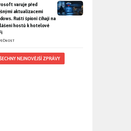
rosoft varuje před falešnými aktualizacemi Windows. Ruští špio
rosoft varuje před
ešnými aktualizacemi
dows. Ruští špioni číhají na
hlášení hostů k hotelové
Fi
PEČNOST
ŠECHNY NEJNOVĚJŠÍ ZPRÁVY