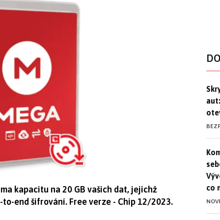
DO
Skr
Skr
aut
ote
BEZ
Kom
Kom
seb
Výv
co 
ma kapacitu na 20 GB vašich dat, jejichž
-to-end šifrování. Free verze - Chip 12/2023.
NOV