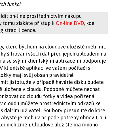
ch funkcí.
ídit on-line prostřednictvím nákupu
ky tomu získáte přístup k
On-line DVD
, kde
istraci licence.
, které bychom na cloudové úložiště měli mít:
ky šifrování všech dat před jejich uploadem na
á a se svými klientskými aplikacemi podporuje
 klientské aplikaci ve vašem počítači si
ložky mají svůj obsah pravidelně
mít jistotu, že v případě havárie disku budete
ě uložena v cloudu. Podobně můžete nechat
nizovat do cloudu fotky a videa pořízená
v cloudu můžete prostřednictvím odkazů ke
 s dalšími uživateli. Soubory přesunuté do koše
 abyste je mohli v případě potřeby obnovit, a u
sledních změn. Cloudové úložiště má mnoho