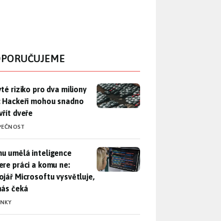
PORUČUJEME
yté riziko pro dva miliony aut: Hackeři mohou snadno otevřít d
yté riziko pro dva miliony
: Hackeři mohou snadno
vřít dveře
PEČNOST
u umělá inteligence sebere práci a komu ne: Vývojář Microsoft
u umělá inteligence
ere práci a komu ne:
ojář Microsoftu vysvětluje,
nás čeká
INKY