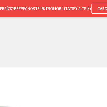
EBŘÍČKY
BEZPEČNOST
ELEKTROMOBILITA
TIPY A TRIKY
ČASO