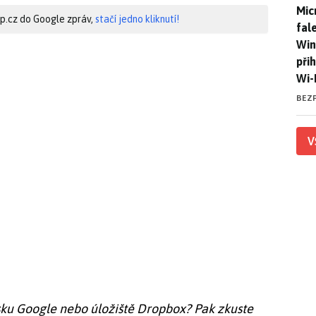
Mic
Mic
hip.cz do Google zpráv,
stačí jedno kliknutí!
fal
Win
při
Wi-
BEZ
V
ku Google nebo úložiště Dropbox? Pak zkuste