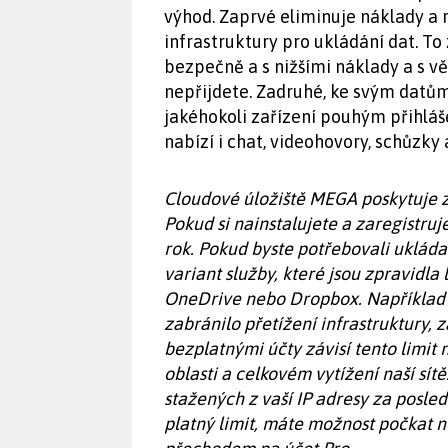
výhod. Zaprvé eliminuje náklady a 
infrastruktury pro ukládání dat. T
bezpečně a s nižšími náklady a s v
nepřijdete. Zadruhé, ke svým datů
jakéhokoli zařízení pouhým přihlá
nabízí i chat, videohovory, schůzky 
Cloudové úložiště MEGA poskytuje 
Pokud si nainstalujete a zaregistruj
rok. Pokud byste potřebovali ukláda
variant služby, které jsou zpravidla
OneDrive nebo Dropbox. Například 2
zabránilo přetížení infrastruktury, 
bezplatnými účty závisí tento limit
oblasti a celkovém vytížení naší sí
stažených z vaší IP adresy za posled
platný limit, máte možnost počkat n