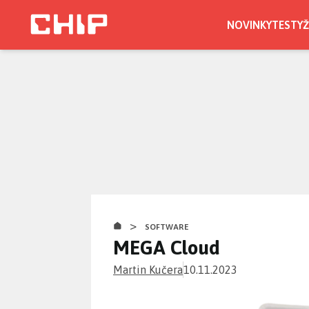
Přejít
k
NOVINKY
TESTY
Ž
hlavnímu
obsahu
>
SOFTWARE
MEGA Cloud
Martin Kučera
10.11.2023