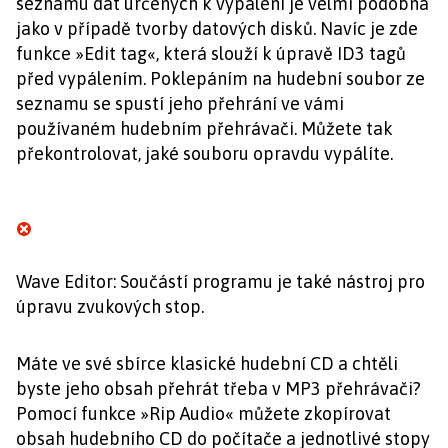
seznamu dat určených k vypálení je velmi podobná
jako v případě tvorby datových disků. Navíc je zde
funkce »Edit tag«, která slouží k úpravě ID3 tagů
před vypálením. Poklepáním na hudební soubor ze
seznamu se spustí jeho přehrání ve vámi
používaném hudebním přehrávači. Můžete tak
překontrolovat, jaké souboru opravdu vypálíte.
Wave Editor: Součástí programu je také nástroj pro
úpravu zvukových stop.
Máte ve své sbírce klasické hudební CD a chtěli
byste jeho obsah přehrát třeba v MP3 přehrávači?
Pomocí funkce »Rip Audio« můžete zkopírovat
obsah hudebního CD do počítače a jednotlivé stopy