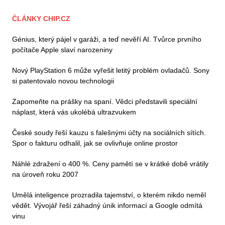
ČLÁNKY CHIP.CZ
Génius, který pájel v garáži, a teď nevěří AI. Tvůrce prvního
počítače Apple slaví narozeniny
Nový PlayStation 6 může vyřešit letitý problém ovladačů. Sony
si patentovalo novou technologii
Zapomeňte na prášky na spaní. Vědci představili speciální
náplast, která vás ukolébá ultrazvukem
České soudy řeší kauzu s falešnými účty na sociálních sítích.
Spor o fakturu odhalil, jak se ovlivňuje online prostor
Náhlé zdražení o 400 %. Ceny pamětí se v krátké době vrátily
na úroveň roku 2007
Umělá inteligence prozradila tajemství, o kterém nikdo neměl
vědět. Vývojář řeší záhadný únik informací a Google odmítá
vinu