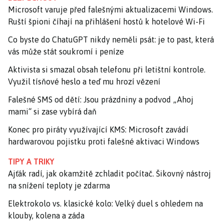
Microsoft varuje před falešnými aktualizacemi Windows.
Ruští špioni číhají na přihlášení hostů k hotelové Wi-Fi
Co byste do ChatuGPT nikdy neměli psát: je to past, která
vás může stát soukromí i peníze
Aktivista si smazal obsah telefonu při letištní kontrole.
Využil tísňové heslo a teď mu hrozí vězení
Falešné SMS od dětí: Jsou prázdniny a podvod „Ahoj
mami“ si zase vybírá daň
Konec pro piráty využívající KMS: Microsoft zavádí
hardwarovou pojistku proti falešné aktivaci Windows
TIPY A TRIKY
Ajťák radí, jak okamžitě zchladit počítač. Šikovný nástroj
na snížení teploty je zdarma
Elektrokolo vs. klasické kolo: Velký duel s ohledem na
klouby, kolena a záda