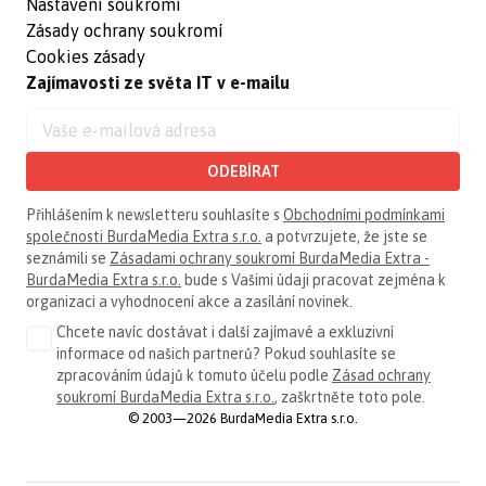
Nastavení soukromí
Zásady ochrany soukromí
Cookies zásady
Zajímavosti ze světa IT v e-mailu
ODEBÍRAT
Přihlášením k newsletteru souhlasíte s
Obchodními podmínkami
společnosti BurdaMedia Extra s.r.o.
a potvrzujete, že jste se
seznámili se
Zásadami ochrany soukromí BurdaMedia Extra -
BurdaMedia Extra s.r.o.
bude s Vašimi údaji pracovat zejména k
organizaci a vyhodnocení akce a zasílání novinek.
Chcete navíc dostávat i další zajímavé a exkluzivní
informace od našich partnerů? Pokud souhlasíte se
zpracováním údajů k tomuto účelu podle
Zásad ochrany
soukromí BurdaMedia Extra s.r.o.
, zaškrtněte toto pole.
© 2003—2026 BurdaMedia Extra s.r.o.