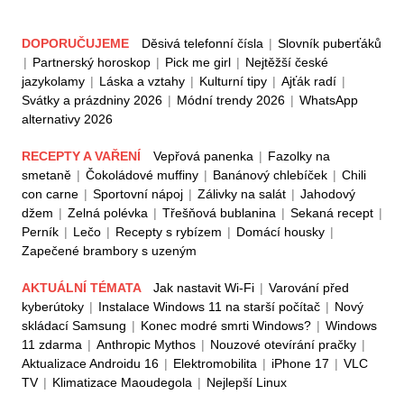
DOPORUČUJEME
Děsivá telefonní čísla
|
Slovník puberťáků
|
Partnerský horoskop
|
Pick me girl
|
Nejtěžší české
jazykolamy
|
Láska a vztahy
|
Kulturní tipy
|
Ajťák radí
|
Svátky a prázdniny 2026
|
Módní trendy 2026
|
WhatsApp
alternativy 2026
RECEPTY A VAŘENÍ
Vepřová panenka
|
Fazolky na
smetaně
|
Čokoládové muffiny
|
Banánový chlebíček
|
Chili
con carne
|
Sportovní nápoj
|
Zálivky na salát
|
Jahodový
džem
|
Zelná polévka
|
Třešňová bublanina
|
Sekaná recept
|
Perník
|
Lečo
|
Recepty s rybízem
|
Domácí housky
|
Zapečené brambory s uzeným
AKTUÁLNÍ TÉMATA
Jak nastavit Wi-Fi
|
Varování před
kyberútoky
|
Instalace Windows 11 na starší počítač
|
Nový
skládací Samsung
|
Konec modré smrti Windows?
|
Windows
11 zdarma
|
Anthropic Mythos
|
Nouzové otevírání pračky
|
Aktualizace Androidu 16
|
Elektromobilita
|
iPhone 17
|
VLC
TV
|
Klimatizace Maoudegola
|
Nejlepší Linux