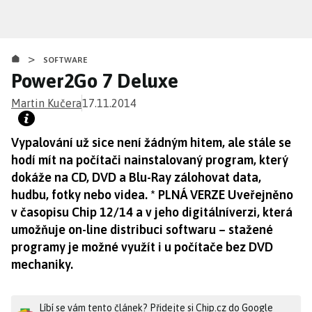
Přejít
k
hlavnímu
>
obsahu
SOFTWARE
Power2Go 7 Deluxe
Martin Kučera
17.11.2014
Vypalování už sice není žádným hitem, ale stále se
hodí mít na počítači nainstalovaný program, který
dokáže na CD, DVD a Blu-Ray zálohovat data,
hudbu, fotky nebo videa. * PLNÁ VERZE Uveřejněno
v časopisu Chip 12/14 a v jeho digitálníverzi, která
umožňuje on-line distribuci softwaru – stažené
programy je možné využít i u počítače bez DVD
mechaniky.
Líbí se vám tento článek? Přidejte si Chip.cz do Google