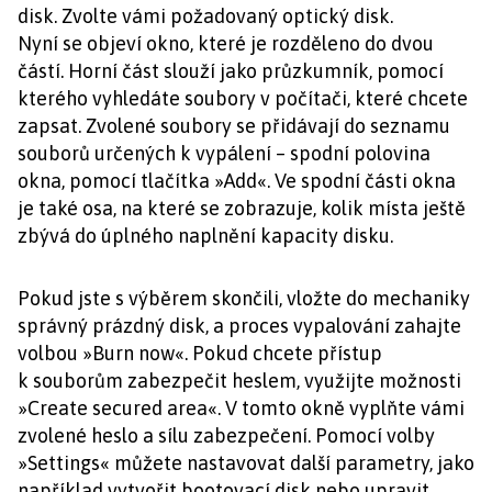
disk. Zvolte vámi požadovaný optický disk.
Nyní se objeví okno, které je rozděleno do dvou
částí. Horní část slouží jako průzkumník, pomocí
kterého vyhledáte soubory v počítači, které chcete
zapsat. Zvolené soubory se přidávají do seznamu
souborů určených k vypálení – spodní polovina
okna, pomocí tlačítka »Add«. Ve spodní části okna
je také osa, na které se zobrazuje, kolik místa ještě
zbývá do úplného naplnění kapacity disku.
Pokud jste s výběrem skončili, vložte do mechaniky
správný prázdný disk, a proces vypalování zahajte
volbou »Burn now«. Pokud chcete přístup
k souborům zabezpečit heslem, využijte možnosti
»Create secured area«. V tomto okně vyplňte vámi
zvolené heslo a sílu zabezpečení. Pomocí volby
»Settings« můžete nastavovat další parametry, jako
například vytvořit bootovací disk nebo upravit