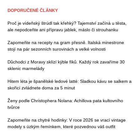
DOPORUČENÉ ČLÁNKY
Proč je vídeňský štrúdl tak křehký? Tajemství začíná u těsta,
ale nepodceňte ani přípravu jablek, máslo či strouhanku
Zapomeňte na recepty na gram přesně. Italská minestrone
stojí na pár sezonních surovinách a velké volnosti
Důchodci z Moravy sklízí kýble fíků. Každý rok zavaříme 30
sklenic marmelády
Hitem léta je španělské ledové latté: Sladkou kávu se salkem a
skořicí zvládnete doma za 5 minut
Ženy podle Christophera Nolana: Achillova pata kultovního
tvůrce
Zapomeňte na chytré hodinky: V roce 2026 se vrací vintage
modely s úzkým řemínkem, které pozvednou váš outfit