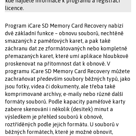
kde najdete informace k programu a registraci
licence.
Program iCare SD Memory Card Recovery nabízí
dvě základní funkce – obnovu souborů, nechtěně
smazaných z paměťových karet, a pak také
záchranu dat ze zformátovaných nebo kompletně
přemazaných karet, které umí aplikace hloubkově
proskenovat na přítomnost dat k obnově. V
programu iCare SD Memory Card Recovery můžete
zachraňovat především soubory běžných typů, jako
jsou fotky, videa či dokumenty, ale třeba také
komprimované archívy, e-maily nebo různé další
formáty souborů. Podle kapacity paměťové karty
zabere skenování i několik (desítek) minut a
výsledkem je přehled souborů k obnově,
roztříděných podle jejich formátu. U souborů v
běžných formátech, které je možné obnovit,