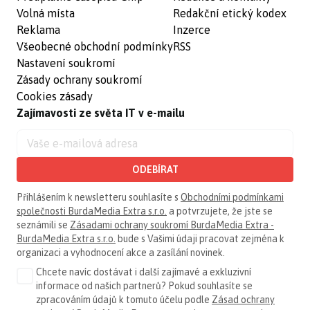
Volná místa
Redakční etický kodex
Reklama
Inzerce
Všeobecné obchodní podmínky
RSS
Nastavení soukromí
Zásady ochrany soukromí
Cookies zásady
Zajímavosti ze světa IT v e-mailu
ODEBÍRAT
Přihlášením k newsletteru souhlasíte s
Obchodními podmínkami
společnosti BurdaMedia Extra s.r.o.
a potvrzujete, že jste se
seznámili se
Zásadami ochrany soukromí BurdaMedia Extra -
BurdaMedia Extra s.r.o.
bude s Vašimi údaji pracovat zejména k
organizaci a vyhodnocení akce a zasílání novinek.
Chcete navíc dostávat i další zajímavé a exkluzivní
informace od našich partnerů? Pokud souhlasíte se
zpracováním údajů k tomuto účelu podle
Zásad ochrany