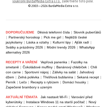
soukromí BurdaMedia Extra s.r.o.
, zaškrtněte toto pole.
© 2003—2026 BurdaMedia Extra s.r.o.
DOPORUČUJEME
Děsivá telefonní čísla
|
Slovník puberťáků
|
Partnerský horoskop
|
Pick me girl
|
Nejtěžší české
jazykolamy
|
Láska a vztahy
|
Kulturní tipy
|
Ajťák radí
|
Svátky a prázdniny 2026
|
Módní trendy 2026
|
WhatsApp
alternativy 2026
RECEPTY A VAŘENÍ
Vepřová panenka
|
Fazolky na
smetaně
|
Čokoládové muffiny
|
Banánový chlebíček
|
Chili
con carne
|
Sportovní nápoj
|
Zálivky na salát
|
Jahodový
džem
|
Zelná polévka
|
Třešňová bublanina
|
Sekaná recept
|
Perník
|
Lečo
|
Recepty s rybízem
|
Domácí housky
|
Zapečené brambory s uzeným
AKTUÁLNÍ TÉMATA
Jak nastavit Wi-Fi
|
Varování před
kyberútoky
|
Instalace Windows 11 na starší počítač
|
Nový
skládací Samsung
|
Konec modré smrti Windows?
|
Windows