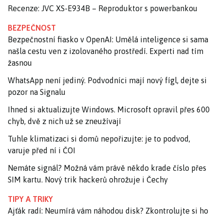
Recenze: JVC XS-E934B – Reproduktor s powerbankou
BEZPEČNOST
Bezpečnostní fiasko v OpenAI: Umělá inteligence si sama
našla cestu ven z izolovaného prostředí. Experti nad tím
žasnou
WhatsApp není jediný. Podvodníci mají nový fígl, dejte si
pozor na Signalu
Ihned si aktualizujte Windows. Microsoft opravil přes 600
chyb, dvě z nich už se zneužívají
Tuhle klimatizaci si domů nepořizujte: je to podvod,
varuje před ní i ČOI
Nemáte signál? Možná vám právě někdo krade číslo přes
SIM kartu. Nový trik hackerů ohrožuje i Čechy
TIPY A TRIKY
Ajťák radí: Neumírá vám náhodou disk? Zkontrolujte si ho