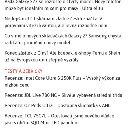
Řada Galaxy S27 se rozroste o čtvrtý model. Nový telefon
může být ideálním mixem pro masy i Ultra elitu
Nejlepším 3D tiskárnám vládne česká značka. V
porovnání vítězí kvalitou, ale levná rozhodně není
Co víme o nových skládačkách Galaxy Z? Samsung chystá
radikální proměnu i nový model
Konec zásilek z Číny? Ale kdepak, e-shopy Temu a Shein
už na Evropskou unii zřejmě vyzrály
TESTY A ŽEBŘÍČKY
Recenze: Intel Core Ultra 5 250K Plus – Vysoký výkon za
nízkou cenu
Recenze: JBL Live 780 NC – Skvěle vybavená střední třída
Recenze: O2 Pods Ultra – Dostupná sluchátka s ANC
Recenze: TCL 75C7L – Otestovali jsme nového vládce
jasu s obřím SQD Mini-LED panelem