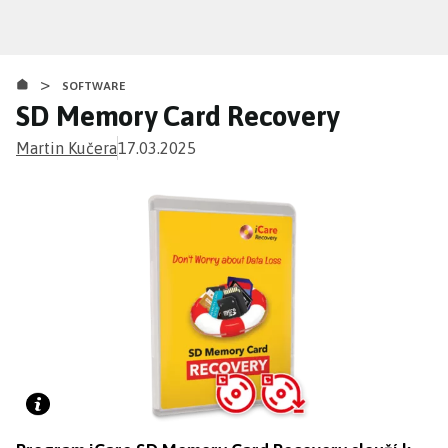
Přejít
k
hlavnímu
>
obsahu
SOFTWARE
SD Memory Card Recovery
Martin Kučera
17.03.2025