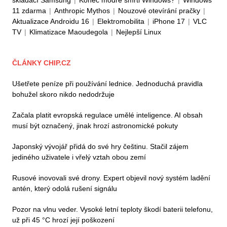
11 zdarma
|
Anthropic Mythos
|
Nouzové otevírání pračky
|
Aktualizace Androidu 16
|
Elektromobilita
|
iPhone 17
|
VLC
TV
|
Klimatizace Maoudegola
|
Nejlepší Linux
ČLÁNKY CHIP.CZ
Ušetřete peníze při používání lednice. Jednoduchá pravidla
bohužel skoro nikdo nedodržuje
Začala platit evropská regulace umělé inteligence. AI obsah
musí být označený, jinak hrozí astronomické pokuty
Japonský vývojář přidá do své hry češtinu. Stačil zájem
jediného uživatele i vřelý vztah obou zemí
Rusové inovovali své drony. Expert objevil nový systém ladění
antén, který odolá rušení signálu
Pozor na vlnu veder. Vysoké letní teploty škodí baterii telefonu,
už při 45 °C hrozí její poškození