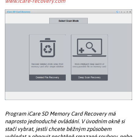
www.icare-recovery.com
Program iCare SD Memory Card Recovery má
naprosto jednoduché ovládání. V úvodním okně si
stačí vybrat, jestli chcete běžným způsobem
vyhledat a obnovit nechtěně smazané soubory, nebo