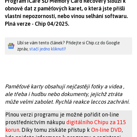
Program iCare SD Memory Card Recovery slouží k
obnově dat z paměťových karet, o která jste přišli
vlastní nepozorností, nebo vinou selhání softwaru.
Plná verze - Chip 04/2025.
Líbí se vám tento článek? Přidejte si Chip.cz do Google
zpráv,
stačí jedno kliknutí!
Paměťové karty obsahují nejčastěji fotky a videa ,
ale třeba i hudbu nebo dokumenty, jejichž ztráta
může velmi zabolet. Rychlá reakce leccos zachrání.
Plnou verzi programu je možné pořídit on-line
prostřednictvím nákupu
digitálního Chipu za 115
korun
. Díky tomu získáte přístup k
On-line DVD
,