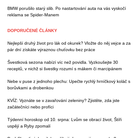
BMW porušilo starý slib. Po nastartování auta na vás vyskočí
reklama se Spider-Manem
DOPORUČENÉ ČLÁNKY
Nejlepší druhý život pro lák od okurek? Vložte do něj vejce a za
pár dní získáte výraznou chuťovku bez práce
Švestková sezona nabízí víc než povidla. Vyzkoušejte 30
receptů, v nichž si švestky rozumí s mákem či marcipánem
Nebe v puse z jednoho plechu: Upečte rychlý hrníčkový koláč s
borůvkami a drobenkou
KVÍZ: Vyznáte se v zavařování zeleniny? Zjistěte, zda jste
začátečníci nebo profíci
Týdenní horoskop od 10. srpna: Lvům se obrací život, Štíři
uspějí a Ryby zpomalí