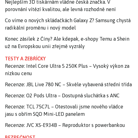
Nejlepším 3D tiskárnám vládne česká značka. V
porovnání vítězí kvalitou, ale levná rozhodně není
Co víme o nových skládačkách Galaxy Z? Samsung chystá
radikální proměnu i nový model
Konec zásilek z Číny? Ale kdepak, e-shopy Temu a Shein
už na Evropskou unii zřejmě vyzrály
TESTY A ŽEBŘÍČKY
Recenze: Intel Core Ultra 5 250K Plus – Vysoký výkon za
nízkou cenu
Recenze: JBL Live 780 NC – Skvěle vybavená střední třída
Recenze: O2 Pods Ultra – Dostupná sluchátka s ANC
Recenze: TCL 75C7L – Otestovali jsme nového vládce
jasu s obřím SQD Mini-LED panelem
Recenze: JVC XS-E934B – Reproduktor s powerbankou
BEZPEČNOST