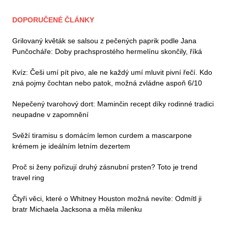
DOPORUČENÉ ČLÁNKY
Grilovaný květák se salsou z pečených paprik podle Jana
Punčocháře: Doby prachsprostého hermelínu skončily, říká
Kvíz: Češi umí pít pivo, ale ne každý umí mluvit pivní řečí. Kdo
zná pojmy čochtan nebo patok, možná zvládne aspoň 6/10
Nepečený tvarohový dort: Maminčin recept díky rodinné tradici
neupadne v zapomnění
Svěží tiramisu s domácím lemon curdem a mascarpone
krémem je ideálním letním dezertem
Proč si ženy pořizují druhý zásnubní prsten? Toto je trend
travel ring
Čtyři věci, které o Whitney Houston možná nevíte: Odmítl ji
bratr Michaela Jacksona a měla milenku