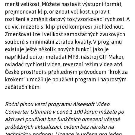
menší velikost. Můžete nastavit výstupní formát,
přejmenovat klip, oříznout velikost, upravit
rozlišení a změnit datový tok/vzorkovací rychlost. A
co víc, můžete si klip před kompresí prohlédnout.
Zmenšovat lze i velikost samostatných zvukových
souborů s minimální ztrátou kvality. V programu
existuje ještě několik nových funkcí, jako je
například editor metadat MP3, nástroj GIF Maker,
ovladač rychlosti videa, reverzní režim videa atd.
České prostředí s přehledným průvodcem "krok za
krokem" umožňuje používat program i naprostým
začátečníkům.
Roční plnou verzi programu Aiseesoft Video
Converter Ultimate v ceně 1 100 korun můžete po
aktivaci používat bez funkčních omezení včetně
průběžných aktualizací, ovšem bez nároku na
technickou podporu. Licence je určena pro jeden