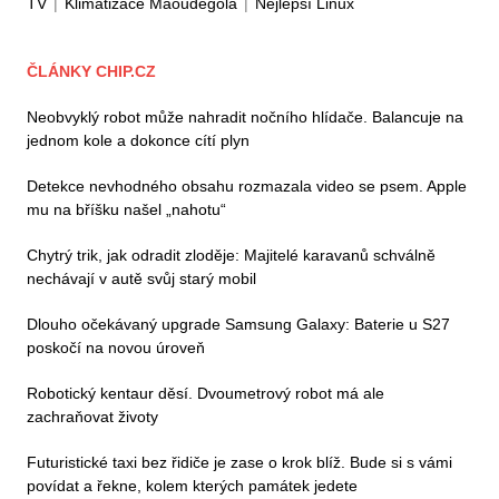
TV
|
Klimatizace Maoudegola
|
Nejlepší Linux
ČLÁNKY CHIP.CZ
Neobvyklý robot může nahradit nočního hlídače. Balancuje na
jednom kole a dokonce cítí plyn
Detekce nevhodného obsahu rozmazala video se psem. Apple
mu na bříšku našel „nahotu“
Chytrý trik, jak odradit zloděje: Majitelé karavanů schválně
nechávají v autě svůj starý mobil
Dlouho očekávaný upgrade Samsung Galaxy: Baterie u S27
poskočí na novou úroveň
Robotický kentaur děsí. Dvoumetrový robot má ale
zachraňovat životy
Futuristické taxi bez řidiče je zase o krok blíž. Bude si s vámi
povídat a řekne, kolem kterých památek jedete