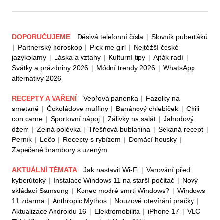
DOPORUČUJEME
Děsivá telefonní čísla
|
Slovník puberťáků
|
Partnerský horoskop
|
Pick me girl
|
Nejtěžší české
jazykolamy
|
Láska a vztahy
|
Kulturní tipy
|
Ajťák radí
|
Svátky a prázdniny 2026
|
Módní trendy 2026
|
WhatsApp
alternativy 2026
RECEPTY A VAŘENÍ
Vepřová panenka
|
Fazolky na
smetaně
|
Čokoládové muffiny
|
Banánový chlebíček
|
Chili
con carne
|
Sportovní nápoj
|
Zálivky na salát
|
Jahodový
džem
|
Zelná polévka
|
Třešňová bublanina
|
Sekaná recept
|
Perník
|
Lečo
|
Recepty s rybízem
|
Domácí housky
|
Zapečené brambory s uzeným
AKTUÁLNÍ TÉMATA
Jak nastavit Wi-Fi
|
Varování před
kyberútoky
|
Instalace Windows 11 na starší počítač
|
Nový
skládací Samsung
|
Konec modré smrti Windows?
|
Windows
11 zdarma
|
Anthropic Mythos
|
Nouzové otevírání pračky
|
Aktualizace Androidu 16
|
Elektromobilita
|
iPhone 17
|
VLC