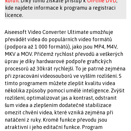
korun
. Díky tomu získáte přístup k
On-line DVD
,
kde najdete informace k programu a registraci
licence.
Aiseesoft Video Converter Ultimate umožňuje
převádět videa do populárních video formátů
(podpora až 1 000 formátů), jako jsou MP4, M4V,
MKV a MOV. Přičemž rychlost převodů a veškerých
úprav je díky hardwarové podpoře grafických
procesorů až 30krát rychlejší. To je patrné zejména
při zpracování videosouborů ve vyšším rozlišení. S
tímto programem můžete zlepšit kvalitu videa
několika způsoby pomocí umělé inteligence. Zvýšit
rozlišení, optimalizovat jas a kontrast, odstranit
šum videa a zlepšením dodatečné stabilizace
omezit chvění videa, které vzniká zejména při
natáčení z ruky. Kromě funkce převodu jsou
atraktivní i jeho editační funkce. Program