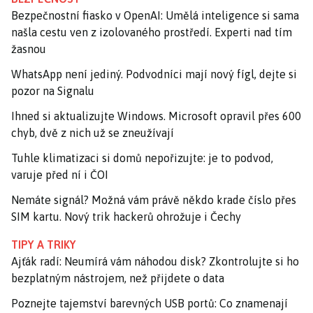
Bezpečnostní fiasko v OpenAI: Umělá inteligence si sama
našla cestu ven z izolovaného prostředí. Experti nad tím
žasnou
WhatsApp není jediný. Podvodníci mají nový fígl, dejte si
pozor na Signalu
Ihned si aktualizujte Windows. Microsoft opravil přes 600
chyb, dvě z nich už se zneužívají
Tuhle klimatizaci si domů nepořizujte: je to podvod,
varuje před ní i ČOI
Nemáte signál? Možná vám právě někdo krade číslo přes
SIM kartu. Nový trik hackerů ohrožuje i Čechy
TIPY A TRIKY
Ajťák radí: Neumírá vám náhodou disk? Zkontrolujte si ho
bezplatným nástrojem, než přijdete o data
Poznejte tajemství barevných USB portů: Co znamenají