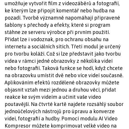
umožňuje vytvořit film z videozáběrů a fotografií,
ke kterým lze připojit komentář nebo hudba na
pozadí. Tvorbě významně napomáhají připravené
šablony s přechody a efekty, které si program
stáhne ze serveru výrobce při prvním použití.
Přidat lze i vodoznak, pro ochranu obsahu na
internetu a sociálních sítích. Třetí modul je určený
pro tvorbu koláží. Což si lze představit jako tvorbu
videa v rámci jedné obrazovky z několika videí
nebo fotografií. Taková funkce se hodí, když chcete
na obrazovku umístit dvě nebo více videí současně.
Aplikováním efektů rozdělené obrazovky můžete
objasnit vztah mezi jednou a druhou věcí, přidat
reakce ke svým videím a učinit vaše video
poutavější. Na čtvrté kartě najdete rozsáhlý soubor
jednoúčelových nástrojů pro úpravu a konverze
videí, fotografií a hudby. Pomocí modulu AI Video
Kompresor můžete komprimovat velké video na