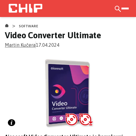
Přejít
k
otevří
hlavnímu
>
obsahu
SOFTWARE
Video Converter Ultimate
Martin Kučera
17.04.2024