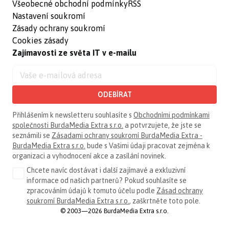
Všeobecné obchodní podmínky
RSS
Nastavení soukromí
Zásady ochrany soukromí
Cookies zásady
Zajímavosti ze světa IT v e-mailu
ODEBÍRAT
Přihlášením k newsletteru souhlasíte s
Obchodními podmínkami
společnosti BurdaMedia Extra s.r.o.
a potvrzujete, že jste se
seznámili se
Zásadami ochrany soukromí BurdaMedia Extra -
BurdaMedia Extra s.r.o.
bude s Vašimi údaji pracovat zejména k
organizaci a vyhodnocení akce a zasílání novinek.
Chcete navíc dostávat i další zajímavé a exkluzivní
informace od našich partnerů? Pokud souhlasíte se
zpracováním údajů k tomuto účelu podle
Zásad ochrany
soukromí BurdaMedia Extra s.r.o.
, zaškrtněte toto pole.
© 2003—2026 BurdaMedia Extra s.r.o.