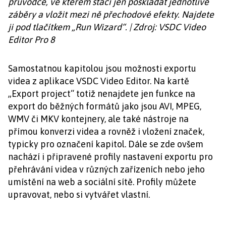
průvodce, ve kterém stačí jen poskládat jednotlivé
záběry a vložit mezi ně přechodové efekty. Najdete
ji pod tlačítkem „Run Wizard“. | Zdroj: VSDC Video
Editor Pro 8
Samostatnou kapitolou jsou možnosti exportu
videa z aplikace VSDC Video Editor. Na kartě
„Export project“ totiž nenajdete jen funkce na
export do běžných formátů jako jsou AVI, MPEG,
WMV či MKV kontejnery, ale také nástroje na
přímou konverzi videa a rovněž i vložení značek,
typicky pro označení kapitol. Dále se zde ovšem
nachází i připravené profily nastavení exportu pro
přehrávání videa v různých zařízeních nebo jeho
umístění na web a sociální sítě. Profily můžete
upravovat, nebo si vytvářet vlastní.