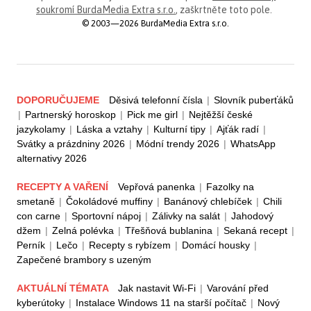
soukromí BurdaMedia Extra s.r.o.
, zaškrtněte toto pole.
© 2003—2026 BurdaMedia Extra s.r.o.
DOPORUČUJEME
Děsivá telefonní čísla
|
Slovník puberťáků
|
Partnerský horoskop
|
Pick me girl
|
Nejtěžší české
jazykolamy
|
Láska a vztahy
|
Kulturní tipy
|
Ajťák radí
|
Svátky a prázdniny 2026
|
Módní trendy 2026
|
WhatsApp
alternativy 2026
RECEPTY A VAŘENÍ
Vepřová panenka
|
Fazolky na
smetaně
|
Čokoládové muffiny
|
Banánový chlebíček
|
Chili
con carne
|
Sportovní nápoj
|
Zálivky na salát
|
Jahodový
džem
|
Zelná polévka
|
Třešňová bublanina
|
Sekaná recept
|
Perník
|
Lečo
|
Recepty s rybízem
|
Domácí housky
|
Zapečené brambory s uzeným
AKTUÁLNÍ TÉMATA
Jak nastavit Wi-Fi
|
Varování před
kyberútoky
|
Instalace Windows 11 na starší počítač
|
Nový