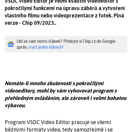
VSDC Video Editor je velmi kvalitní videoeditor s
pokročilými funkcemi na úpravu záběrů a vytvoření
vlastního filmu nebo videoprezentace z fotek. Plná
verze - Chip 09/2023..
Líbí se vám tento článek? Přidejte si Chip.cz do Google
zpráv,
stačí jedno kliknutí!
Nemáte-li mnoho zkušeností s pokročilými
videoeditory, mohl by vám vyhovovat program s
přehledným ovládáním, ale zároveň i velmi bohatou
výbavou.
Program VSDC Video Editor pracuje se všemi
běžnými formáty videa, tedy samozřejmě i se