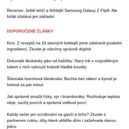
Recenze: Ještě lehčí a štíhlejší Samsung Galaxy Z Flip8. Ale
foťák zůstává jen základní
DOPORUČENÉ ČLÁNKY
Kvíz: Z receptů na 10 slavných koktejlů jsme odstranili poslední
ingredienci. Zkuste je všechny správně doplnit
Dokonalé škubánky jako od babičky: Starý trik s rozpuštěným
tukem z nich vykouzlí krásně hladké kousky
Šťavnatá tvarohová bleskovka: Buchta bez válení a kynutí je
hotová za pár minut
Jak správně smažit řízky, sýr i bramboráky: Rozhoduje teplota
oleje, suchý povrch a správná velikost porcí
Každý večer jen scrollování na gauči a ticho? Zkuste s
partnerem rutinu, díky které uklidíte dům i zažehnete starou
jiskru