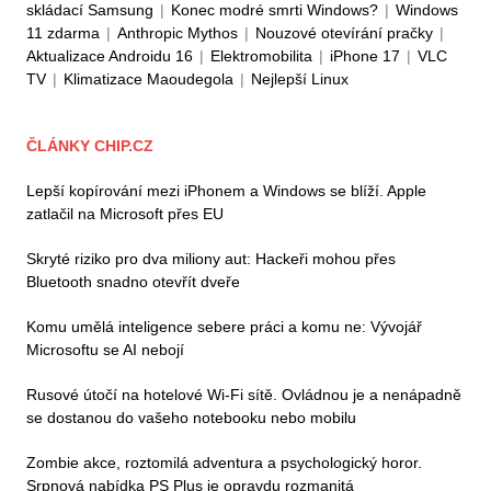
skládací Samsung
|
Konec modré smrti Windows?
|
Windows
11 zdarma
|
Anthropic Mythos
|
Nouzové otevírání pračky
|
Aktualizace Androidu 16
|
Elektromobilita
|
iPhone 17
|
VLC
TV
|
Klimatizace Maoudegola
|
Nejlepší Linux
ČLÁNKY CHIP.CZ
Lepší kopírování mezi iPhonem a Windows se blíží. Apple
zatlačil na Microsoft přes EU
Skryté riziko pro dva miliony aut: Hackeři mohou přes
Bluetooth snadno otevřít dveře
Komu umělá inteligence sebere práci a komu ne: Vývojář
Microsoftu se AI nebojí
Rusové útočí na hotelové Wi-Fi sítě. Ovládnou je a nenápadně
se dostanou do vašeho notebooku nebo mobilu
Zombie akce, roztomilá adventura a psychologický horor.
Srpnová nabídka PS Plus je opravdu rozmanitá