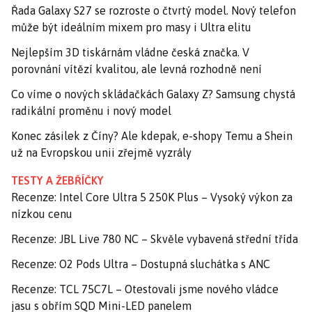
Řada Galaxy S27 se rozroste o čtvrtý model. Nový telefon
může být ideálním mixem pro masy i Ultra elitu
Nejlepším 3D tiskárnám vládne česká značka. V
porovnání vítězí kvalitou, ale levná rozhodně není
Co víme o nových skládačkách Galaxy Z? Samsung chystá
radikální proměnu i nový model
Konec zásilek z Číny? Ale kdepak, e-shopy Temu a Shein
už na Evropskou unii zřejmě vyzrály
TESTY A ŽEBŘÍČKY
Recenze: Intel Core Ultra 5 250K Plus – Vysoký výkon za
nízkou cenu
Recenze: JBL Live 780 NC – Skvěle vybavená střední třída
Recenze: O2 Pods Ultra – Dostupná sluchátka s ANC
Recenze: TCL 75C7L – Otestovali jsme nového vládce
jasu s obřím SQD Mini-LED panelem