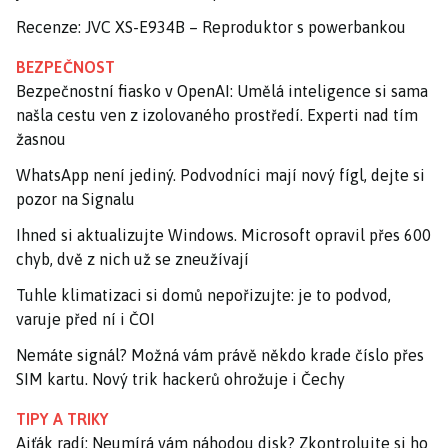
Recenze: JVC XS-E934B – Reproduktor s powerbankou
BEZPEČNOST
Bezpečnostní fiasko v OpenAI: Umělá inteligence si sama
našla cestu ven z izolovaného prostředí. Experti nad tím
žasnou
WhatsApp není jediný. Podvodníci mají nový fígl, dejte si
pozor na Signalu
Ihned si aktualizujte Windows. Microsoft opravil přes 600
chyb, dvě z nich už se zneužívají
Tuhle klimatizaci si domů nepořizujte: je to podvod,
varuje před ní i ČOI
Nemáte signál? Možná vám právě někdo krade číslo přes
SIM kartu. Nový trik hackerů ohrožuje i Čechy
TIPY A TRIKY
Ajťák radí: Neumírá vám náhodou disk? Zkontrolujte si ho