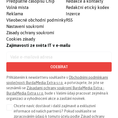
Předplatné časopisu Chip
Redakce a kontakty
Volná místa
Redakční etický kodex
Reklama
Inzerce
Všeobecné obchodní podmínky
RSS
Nastavení soukromí
Zásady ochrany soukromí
Cookies zásady
Zajímavosti ze světa IT v e-mailu
ODEBÍRAT
Přihlášením k newsletteru souhlasíte s
Obchodními podmínkami
společnosti BurdaMedia Extra s.r.o.
a potvrzujete, že jste se
seznámili se
Zásadami ochrany soukromí BurdaMedia Extra -
BurdaMedia Extra s.r.o.
bude s Vašimi údaji pracovat zejména k
organizaci a vyhodnocení akce a zasílání novinek.
Chcete navíc dostávat i další zajímavé a exkluzivní
informace od našich partnerů? Pokud souhlasíte se
zpracováním údajů k tomuto účelu podle
Zásad ochrany