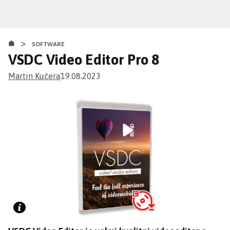
Přejít
k
hlavnímu
>
obsahu
SOFTWARE
VSDC Video Editor Pro 8
Martin Kučera
19.08.2023