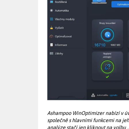
Ashampoo WinOptimizer nabízí v úv
společně s hlavními funkcemi na jeho
analýze stačí jen kliknout na volb