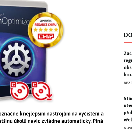
DO
Zač
Zač
reg
obs
hro
BEZ
Stač
Sta
uži
při
značně k nejlepším nástrojům na vyčištění a
vře
ětšinu úkolů navíc zvládne automaticky. Plná
NOV