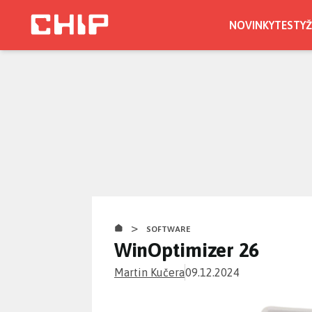
Přejít
k
NOVINKY
TESTY
Ž
hlavnímu
obsahu
>
SOFTWARE
WinOptimizer 26
Martin Kučera
09.12.2024