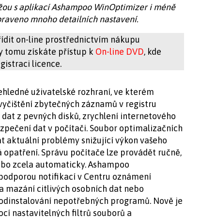
žou s aplikací Ashampoo WinOptimizer i méně
řipraveno mnoho detailních nastavení.
ídit on-line prostřednictvím nákupu
ky tomu získáte přístup k
On-line DVD
, kde
istraci licence.
ledné uživatelské rozhraní, ve kterém
vyčištění zbytečných záznamů v registru
dat z pevných disků, zrychlení internetového
ezpečení dat v počítači. Soubor optimalizačních
at aktuální problémy snižující výkon vašeho
á opatření. Správu počítače lze provádět ručně,
ebo zcela automaticky. Ashampoo
 podporou notifikací v Centru oznámení
a mazání citlivých osobních dat nebo
odinstalování nepotřebných programů. Nově je
cí nastavitelných filtrů souborů a