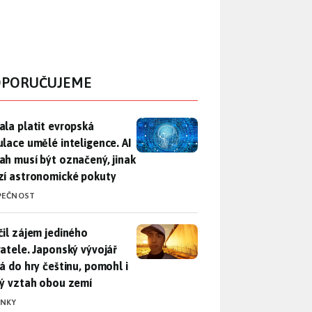
PORUČUJEME
ala platit evropská regulace umělé inteligence. AI obsah musí
ala platit evropská
ulace umělé inteligence. AI
ah musí být označený, jinak
zí astronomické pokuty
PEČNOST
il zájem jediného uživatele. Japonský vývojář přidá do hry češ
čil zájem jediného
vatele. Japonský vývojář
dá do hry češtinu, pomohl i
lý vztah obou zemí
INKY