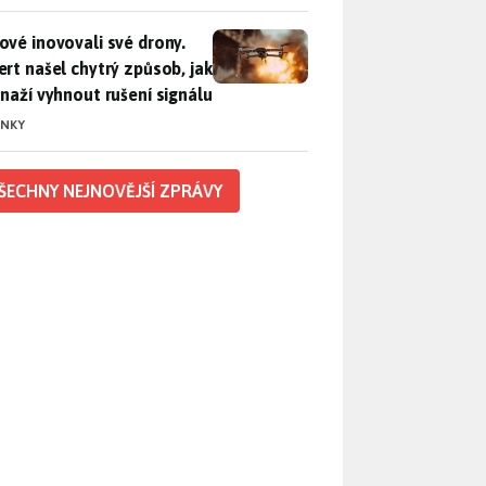
vé inovovali své drony. Expert našel chytrý způsob, jak se sna
ové inovovali své drony.
ert našel chytrý způsob, jak
snaží vyhnout rušení signálu
INKY
ŠECHNY NEJNOVĚJŠÍ ZPRÁVY