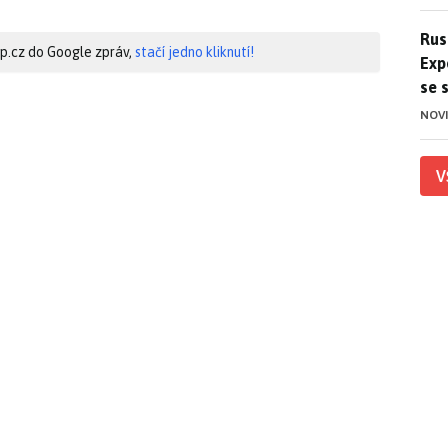
Ruso
Rus
hip.cz do Google zpráv,
stačí jedno kliknutí!
Exp
se 
NOV
V