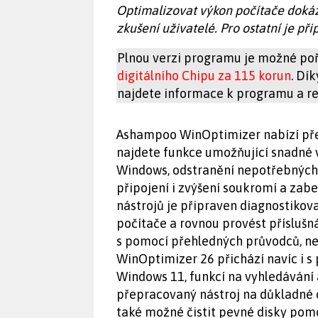
Optimalizovat výkon počítače doká
zkušení uživatelé. Pro ostatní je p
Plnou verzi programu je možné poř
digitálního Chipu za 115 korun
. Dí
najdete informace k programu a reg
Ashampoo WinOptimizer nabízí přeh
najdete funkce umožňující snadné 
Windows, odstranění nepotřebných 
připojení i zvýšení soukromí a zab
nástrojů je připraven diagnostikov
počítače a rovnou provést příslušn
s pomocí přehledných průvodců, n
WinOptimizer 26 přichází navíc i s
Windows 11, funkcí na vyhledávání 
přepracovaný nástroj na důkladné 
také možné čistit pevné disky pomo