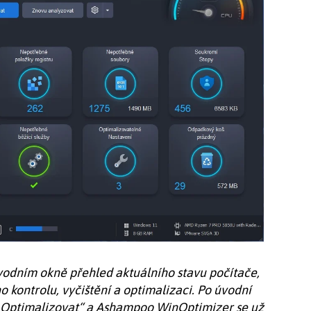
odním okně přehled aktuálního stavu počítače,
 kontrolu, vyčištění a optimalizaci. Po úvodní
u „Optimalizovat“ a Ashampoo WinOptimizer se už