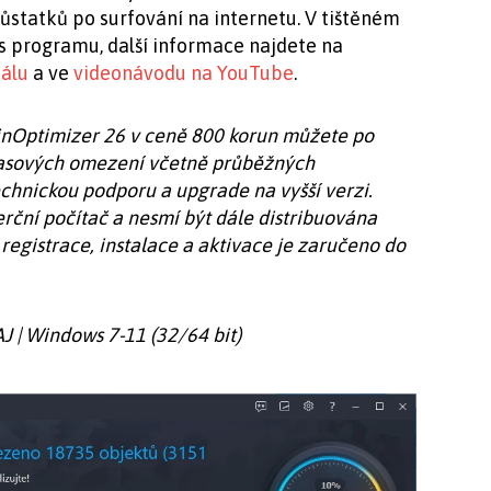
ůstatků po surfování na internetu. V tištěném
is programu, další informace najdete na
álu
a ve
videonávodu na YouTube
.
nOptimizer 26 v ceně 800 korun můžete po
 časových omezení včetně průběžných
chnickou podporu a upgrade na vyšší verzi.
rční počítač a nesmí být dále distribuována
egistrace, instalace a aktivace je zaručeno do
 AJ | Windows 7-11 (32/64 bit)