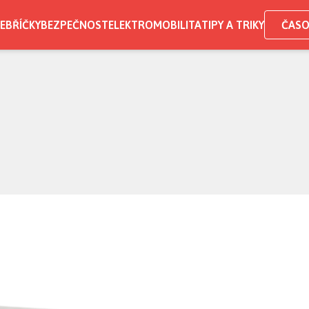
EBŘÍČKY
BEZPEČNOST
ELEKTROMOBILITA
TIPY A TRIKY
ČASO