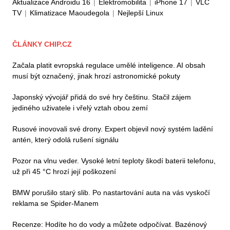
Aktualizace Androidu 16
|
Elektromobilita
|
iPhone 17
|
VLC
TV
|
Klimatizace Maoudegola
|
Nejlepší Linux
ČLÁNKY CHIP.CZ
Začala platit evropská regulace umělé inteligence. AI obsah
musí být označený, jinak hrozí astronomické pokuty
Japonský vývojář přidá do své hry češtinu. Stačil zájem
jediného uživatele i vřelý vztah obou zemí
Rusové inovovali své drony. Expert objevil nový systém ladění
antén, který odolá rušení signálu
Pozor na vlnu veder. Vysoké letní teploty škodí baterii telefonu,
už při 45 °C hrozí její poškození
BMW porušilo starý slib. Po nastartování auta na vás vyskočí
reklama se Spider-Manem
Recenze: Hodíte ho do vody a můžete odpočívat. Bazénový