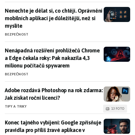
Nenechte je dělat si, co chtějí. Oprávnění mobilních apl
Nenechte je dělat si, co chtějí. Oprávnění
mobilních aplikací je důležitější, než si
myslíte
BEZPEČNOST
Nenápadná rozšíření prohlížečů Chrome a Edge čekala
Nenápadná rozšíření prohlížečů Chrome
a Edge čekala roky: Pak nakazila 4,3
milionu počítačů spywarem
BEZPEČNOST
Adobe rozdává Photoshop na rok zdarma: Jak získat ro
Adobe rozdává Photoshop na rok zdarma:
Jak získat roční licenci?
TIPY A TRIKY
13 FOTO
Konec tajného vybíjení: Google zpřísňuje pravidla pro
Konec tajného vybíjení: Google zpřísňuje
pravidla pro příliš žravé aplikace v