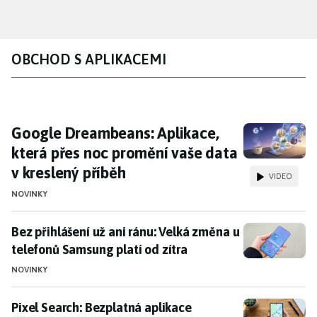
Přejít
k
hlavnímu
OBCHOD S APLIKACEMI
obsahu
Google Dreambeans: Aplikace, která přes no
Google Dreambeans: Aplikace,
která přes noc promění vaše data
v kreslený příběh
VIDEO
NOVINKY
Bez přihlášení už ani ránu: Velká změna u telefonů Sa
Bez přihlášení už ani ránu: Velká změna u
telefonů Samsung platí od zítra
NOVINKY
Pixel Search: Bezplatná aplikace odemyká oblíbenou 
Pixel Search: Bezplatná aplikace