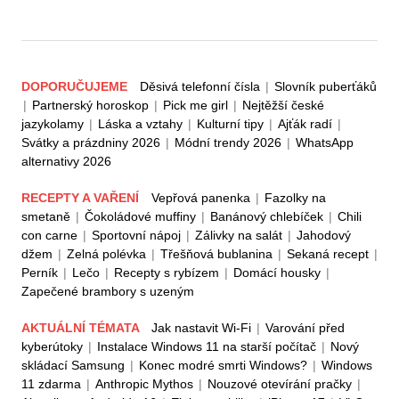
DOPORUČUJEME
Děsivá telefonní čísla
|
Slovník puberťáků
|
Partnerský horoskop
|
Pick me girl
|
Nejtěžší české
jazykolamy
|
Láska a vztahy
|
Kulturní tipy
|
Ajťák radí
|
Svátky a prázdniny 2026
|
Módní trendy 2026
|
WhatsApp
alternativy 2026
RECEPTY A VAŘENÍ
Vepřová panenka
|
Fazolky na
smetaně
|
Čokoládové muffiny
|
Banánový chlebíček
|
Chili
con carne
|
Sportovní nápoj
|
Zálivky na salát
|
Jahodový
džem
|
Zelná polévka
|
Třešňová bublanina
|
Sekaná recept
|
Perník
|
Lečo
|
Recepty s rybízem
|
Domácí housky
|
Zapečené brambory s uzeným
AKTUÁLNÍ TÉMATA
Jak nastavit Wi-Fi
|
Varování před
kyberútoky
|
Instalace Windows 11 na starší počítač
|
Nový
skládací Samsung
|
Konec modré smrti Windows?
|
Windows
11 zdarma
|
Anthropic Mythos
|
Nouzové otevírání pračky
|