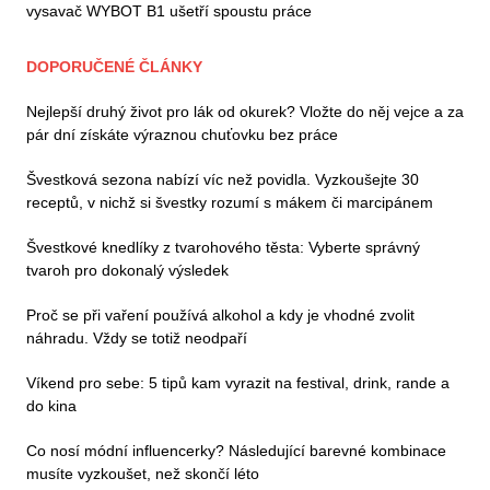
vysavač WYBOT B1 ušetří spoustu práce
DOPORUČENÉ ČLÁNKY
Nejlepší druhý život pro lák od okurek? Vložte do něj vejce a za
pár dní získáte výraznou chuťovku bez práce
Švestková sezona nabízí víc než povidla. Vyzkoušejte 30
receptů, v nichž si švestky rozumí s mákem či marcipánem
Švestkové knedlíky z tvarohového těsta: Vyberte správný
tvaroh pro dokonalý výsledek
Proč se při vaření používá alkohol a kdy je vhodné zvolit
náhradu. Vždy se totiž neodpaří
Víkend pro sebe: 5 tipů kam vyrazit na festival, drink, rande a
do kina
Co nosí módní influencerky? Následující barevné kombinace
musíte vyzkoušet, než skončí léto