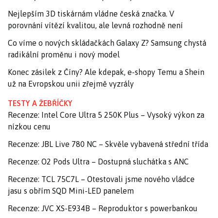
Nejlepším 3D tiskárnám vládne česká značka. V
porovnání vítězí kvalitou, ale levná rozhodně není
Co víme o nových skládačkách Galaxy Z? Samsung chystá
radikální proměnu i nový model
Konec zásilek z Číny? Ale kdepak, e-shopy Temu a Shein
už na Evropskou unii zřejmě vyzrály
TESTY A ŽEBŘÍČKY
Recenze: Intel Core Ultra 5 250K Plus – Vysoký výkon za
nízkou cenu
Recenze: JBL Live 780 NC – Skvěle vybavená střední třída
Recenze: O2 Pods Ultra – Dostupná sluchátka s ANC
Recenze: TCL 75C7L – Otestovali jsme nového vládce
jasu s obřím SQD Mini-LED panelem
Recenze: JVC XS-E934B – Reproduktor s powerbankou