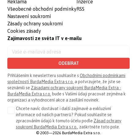
Reklama
Inzerce
Všeobecné obchodní podmínky
RSS
Nastavení soukromí
Zásady ochrany soukromí
Cookies zásady
Zajímavosti ze světa IT v e-mailu
ODEBÍRAT
Přihlášením k newsletteru souhlasíte s
Obchodními podmínkami
společnosti BurdaMedia Extra s.r.o.
a potvrzujete, že jste se
seznámili se
Zásadami ochrany soukromí BurdaMedia Extra -
BurdaMedia Extra s.r.o.
bude s Vašimi údaji pracovat zejména k
organizaci a vyhodnocení akce a zasílání novinek.
Chcete navíc dostávat i další zajímavé a exkluzivní
informace od našich partnerů? Pokud souhlasíte se
zpracováním údajů k tomuto účelu podle
Zásad ochrany
soukromí BurdaMedia Extra s.r.o.
, zaškrtněte toto pole.
© 2003—2026 BurdaMedia Extra s.r.o.