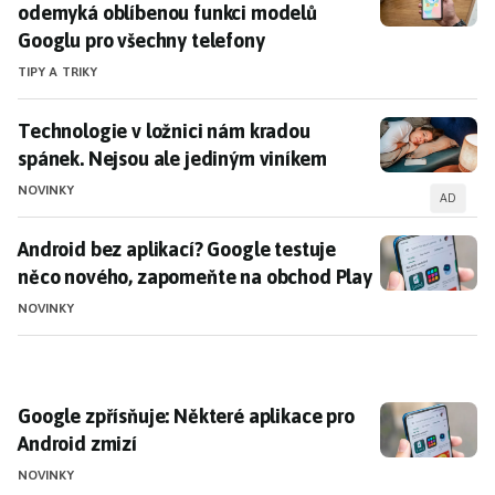
odemyká oblíbenou funkci modelů
Googlu pro všechny telefony
TIPY A TRIKY
Technologie v ložnici nám kradou spánek. Nejsou ale
Technologie v ložnici nám kradou
spánek. Nejsou ale jediným viníkem
NOVINKY
AD
Android bez aplikací? Google testuje něco nového, z
Android bez aplikací? Google testuje
něco nového, zapomeňte na obchod Play
NOVINKY
Google zpřísňuje: Některé aplikace pro Android zmizí
Google zpřísňuje: Některé aplikace pro
Android zmizí
NOVINKY