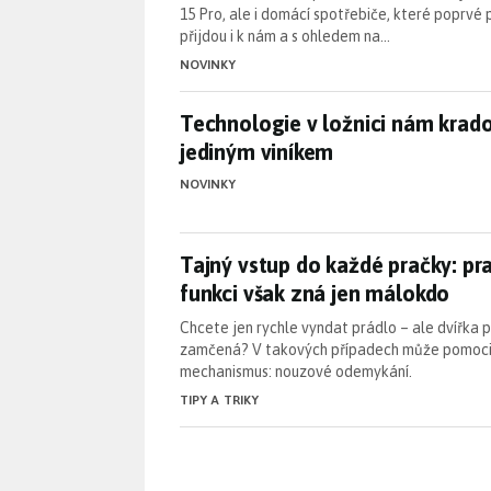
15 Pro, ale i domácí spotřebiče, které poprvé p
přijdou i k nám a s ohledem na…
NOVINKY
Technologie v ložnici nám krad
Technologie v ložnici nám krado
jediným viníkem
NOVINKY
Tajný vstup do každé pračky: p
Tajný vstup do každé pračky: p
funkci však zná jen málokdo
Chcete jen rychle vyndat prádlo – ale dvířka 
zamčená? V takových případech může pomoci 
mechanismus: nouzové odemykání.
TIPY A TRIKY