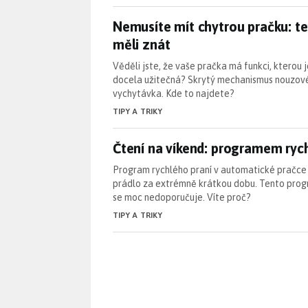
Nemusíte mít chytrou pračku: te
Nemusíte mít chytrou pračku: ten
měli znát
Věděli jste, že vaše pračka má funkci, kterou 
docela užitečná? Skrytý mechanismus nouzovéh
vychytávka. Kde to najdete?
TIPY A TRIKY
Čtení na víkend: programem ryc
Čtení na víkend: programem rych
Program rychlého praní v automatické pračce z
prádlo za extrémně krátkou dobu. Tento prog
se moc nedoporučuje. Víte proč?
TIPY A TRIKY