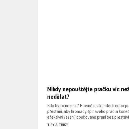
Nikdy nepouštějte pračku víc ne
Nikdy nepouštějte pračku víc než
nedělat?
Kdo by to neznal? Hlavně o víkendech nebo po
přestání, aby hromady špinavého prádla konečn
efektivní řešení, opakované praní bez přestá
TIPY A TRIKY