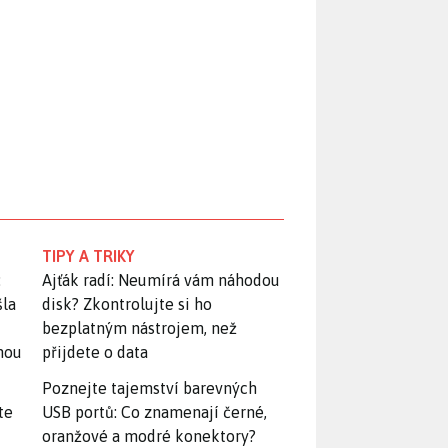
TIPY A TRIKY
:
Ajťák radí: Neumírá vám náhodou
šla
disk? Zkontrolujte si ho
bezplatným nástrojem, než
snou
přijdete o data
Poznejte tajemství barevných
te
USB portů: Co znamenají černé,
oranžové a modré konektory?