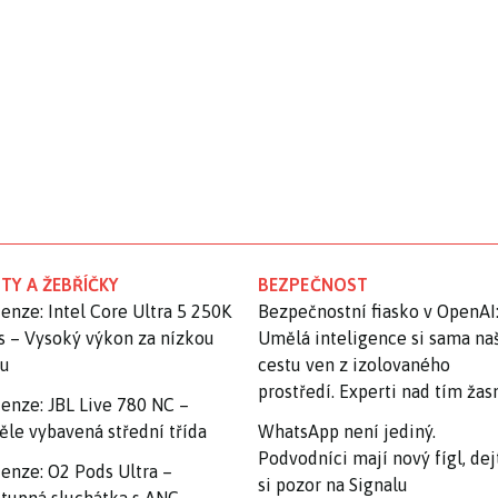
TY A ŽEBŘÍČKY
BEZPEČNOST
enze: Intel Core Ultra 5 250K
Bezpečnostní fiasko v OpenAI
s – Vysoký výkon za nízkou
Umělá inteligence si sama na
nu
cestu ven z izolovaného
prostředí. Experti nad tím ža
enze: JBL Live 780 NC –
ěle vybavená střední třída
WhatsApp není jediný.
Podvodníci mají nový fígl, dej
enze: O2 Pods Ultra –
si pozor na Signalu