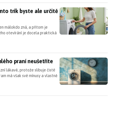
nto trik byste ale určitě měli znát
to trik byste ale určitě
jen málokdo zná, a přitom je
o otevírání je docela praktická
hlého praní neušetříte
lého praní neušetříte
ní lákavě, protože slibuje čisté
ram má však své mínusy a vlastně