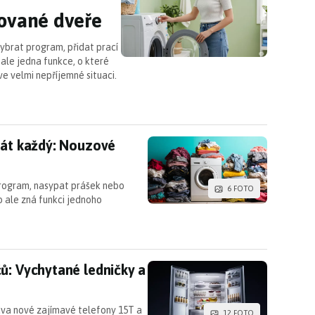
kované dveře
ybrat program, přidat prací
 ale jedna funkce, o které
ve velmi nepříjemné situaci.
nát každý: Nouzové otevření dveří
nát každý: Nouzové
 program, nasypat prášek nebo
6 FOTO
o ale zná funkci jednoho
čů: Vychytané ledničky a pračky s velkou slevou
ů: Vychytané ledničky a
dva nové zajímavé telefony 15T a
12 FOTO