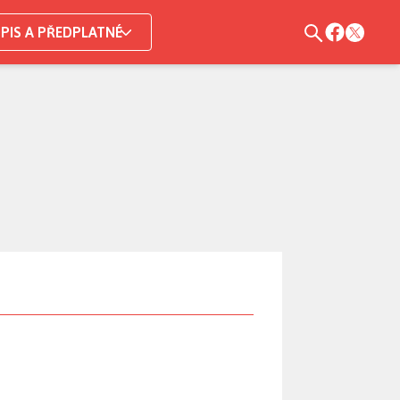
PIS A PŘEDPLATNÉ
vané dveře