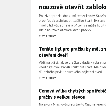
nouzově otevřít zablo
Používat pračku dnes umí téměř každý. Stačí v
prostředek a stisknout tlačítko Start. Existuje
mnoho lidí vůbec neví, a přitom se může hodit 
Jde o nouzové otevření dveří pračky.
TIPY A TRIKY
Tenhle fígl pro pračku by měl z
Tenhle fígl pro pračku by měl z
otevření dveří
Většina lidí ví, jak se pračka ovládá – vybrat
vhodit gelovou kapsli, stisknout start. Málokd
důležitého prvku: nouzového odjištění dveří.
TIPY A TRIKY
Cenová válka chytrých spotřebi
Cenová válka chytrých spotřebič
pračky s velkou slevou
Na akci v Mnichově představilo Xiaomi nejen 