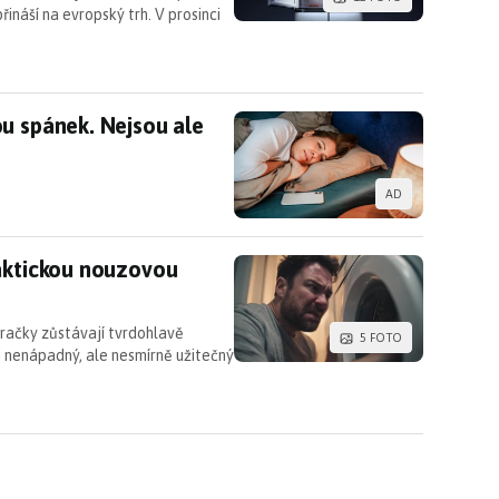
řináší na evropský trh. V prosinci
ou spánek. Nejsou ale jediným viníkem
u spánek. Nejsou ale
AD
raktickou nouzovou funkci však zná jen málokdo
raktickou nouzovou
pračky zůstávají tvrdohlavě
5 FOTO
nenápadný, ale nesmírně užitečný