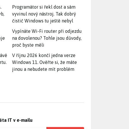
.
Programátor si řekl dost a sám
yb,
vyvinul nový nástroj. Tak dobrý
čistič Windows tu ještě nebyl
Vypínáte Wi-Fi router při odjezdu
uje
na dovolenou? Tohle jsou důvody,
proč byste měli
rávě
V říjnu 2026 končí jedna verze
rtu.
Windows 11. Ověřte si, že máte
jinou a nebudete mít problém
ěta IT v e-mailu