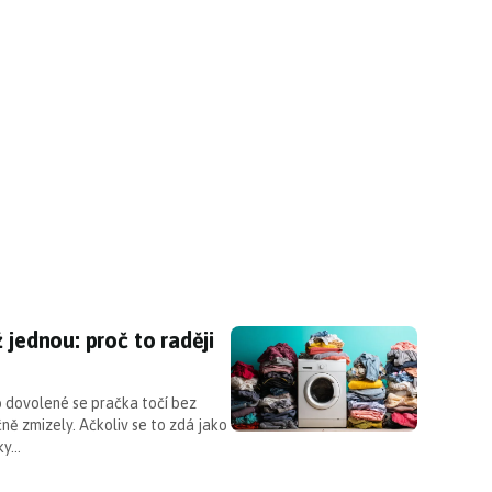
ž jednou: proč to raději nedělat?
 jednou: proč to raději
 dovolené se pračka točí bez
ě zmizely. Ačkoliv se to zdá jako
vky…