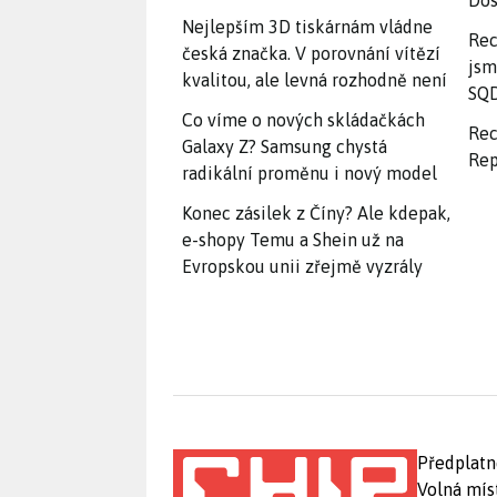
Dos
Nejlepším 3D tiskárnám vládne
Rec
česká značka. V porovnání vítězí
jsm
kvalitou, ale levná rozhodně není
SQD
Co víme o nových skládačkách
Rec
Galaxy Z? Samsung chystá
Rep
radikální proměnu i nový model
Konec zásilek z Číny? Ale kdepak,
e-shopy Temu a Shein už na
Evropskou unii zřejmě vyzrály
Předplatn
Volná mís