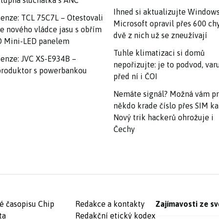
tupná sluchátka s ANC
Ihned si aktualizujte Windows
enze: TCL 75C7L – Otestovali
Microsoft opravil přes 600 ch
e nového vládce jasu s obřím
dvě z nich už se zneužívají
 Mini-LED panelem
Tuhle klimatizaci si domů
enze: JVC XS-E934B –
nepořizujte: je to podvod, var
roduktor s powerbankou
před ní i ČOI
Nemáte signál? Možná vám p
někdo krade číslo přes SIM ka
Nový trik hackerů ohrožuje i
Čechy
é časopisu Chip
Redakce a kontakty
Zajímavosti ze sv
ta
Redakční etický kodex