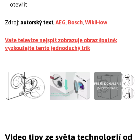
otevřít
Zdroj:
autorský text
,
AEG
,
Bosch
,
WikiHow
Vaše televize nejspíš zobrazuje obraz špatně:
vyzkoušejte tento jednoduchý trik
PŘEJÍT DO GALERIE
(5 FOTOGRAFIÍ)
Video tipy ze světa technologií od