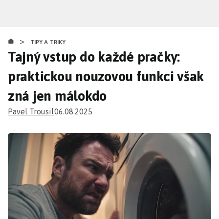
Přejít
k
hlavnímu
>
obsahu
TIPY A TRIKY
Tajný vstup do každé pračky:
praktickou nouzovou funkci však
zná jen málokdo
Pavel Trousil
06.08.2025