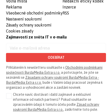
Volná místa
Redakční etický kodex
Reklama
Inzerce
Všeobecné obchodní podmínky
RSS
Nastavení soukromí
Zásady ochrany soukromí
Cookies zásady
Zajímavosti ze světa IT v e-mailu
ODEBÍRAT
Přihlášením k newsletteru souhlasíte s
Obchodními podmínkami
společnosti BurdaMedia Extra s.r.o.
a potvrzujete, že jste se
seznámili se
Zásadami ochrany soukromí BurdaMedia Extra -
BurdaMedia Extra s.r.o.
bude s Vašimi údaji pracovat zejména k
organizaci a vyhodnocení akce a zasílání novinek.
Chcete navíc dostávat i další zajímavé a exkluzivní
informace od našich partnerů? Pokud souhlasíte se
zpracováním údajů k tomuto účelu podle
Zásad ochrany
soukromí BurdaMedia Extra s.r.o.
, zaškrtněte toto pole.