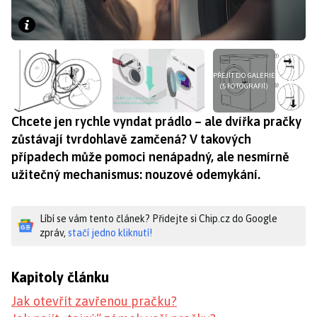
PŘEJÍT DO GALERIE
(5 FOTOGRAFIÍ)
Chcete jen rychle vyndat prádlo – ale dvířka pračky
zůstávají tvrdohlavě zamčená? V takových
případech může pomoci nenápadný, ale nesmírně
užitečný mechanismus: nouzové odemykání.
Líbí se vám tento článek? Přidejte si Chip.cz do Google
zpráv,
stačí jedno kliknutí!
Kapitoly článku
Jak otevřít zavřenou pračku?