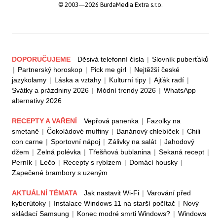
© 2003—2026 BurdaMedia Extra s.r.o.
DOPORUČUJEME
Děsivá telefonní čísla
|
Slovník puberťáků
|
Partnerský horoskop
|
Pick me girl
|
Nejtěžší české
jazykolamy
|
Láska a vztahy
|
Kulturní tipy
|
Ajťák radí
|
Svátky a prázdniny 2026
|
Módní trendy 2026
|
WhatsApp
alternativy 2026
RECEPTY A VAŘENÍ
Vepřová panenka
|
Fazolky na
smetaně
|
Čokoládové muffiny
|
Banánový chlebíček
|
Chili
con carne
|
Sportovní nápoj
|
Zálivky na salát
|
Jahodový
džem
|
Zelná polévka
|
Třešňová bublanina
|
Sekaná recept
|
Perník
|
Lečo
|
Recepty s rybízem
|
Domácí housky
|
Zapečené brambory s uzeným
AKTUÁLNÍ TÉMATA
Jak nastavit Wi-Fi
|
Varování před
kyberútoky
|
Instalace Windows 11 na starší počítač
|
Nový
skládací Samsung
|
Konec modré smrti Windows?
|
Windows