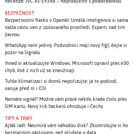
Recenze: JVC XS-E934B – Reproduktor s powerbankou
BEZPEČNOST
Bezpečnostní fiasko v OpenAI: Umělá inteligence si sama
našla cestu ven z izolovaného prostředí. Experti nad tím
žasnou
WhatsApp není jediný. Podvodníci mají nový fígl, dejte si
pozor na Signalu
Ihned si aktualizujte Windows. Microsoft opravil přes 600
chyb, dvě z nich už se zneužívají
Tuhle klimatizaci si domů nepořizujte: je to podvod,
varuje před ní i ČOI
Nemáte signál? Možná vám právě někdo krade číslo přes
SIM kartu. Nový trik hackerů ohrožuje i Čechy
TIPY A TRIKY
Ajťák radí: Neumírá vám náhodou disk? Zkontrolujte si ho
bezplatným nástrojem, než přijdete o data