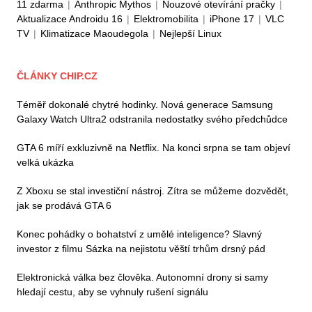
11 zdarma
|
Anthropic Mythos
|
Nouzové otevírání pračky
|
Aktualizace Androidu 16
|
Elektromobilita
|
iPhone 17
|
VLC
TV
|
Klimatizace Maoudegola
|
Nejlepší Linux
ČLÁNKY CHIP.CZ
Téměř dokonalé chytré hodinky. Nová generace Samsung
Galaxy Watch Ultra2 odstranila nedostatky svého předchůdce
GTA 6 míří exkluzivně na Netflix. Na konci srpna se tam objeví
velká ukázka
Z Xboxu se stal investiční nástroj. Zítra se můžeme dozvědět,
jak se prodává GTA 6
Konec pohádky o bohatství z umělé inteligence? Slavný
investor z filmu Sázka na nejistotu věští trhům drsný pád
Elektronická válka bez člověka. Autonomní drony si samy
hledají cestu, aby se vyhnuly rušení signálu