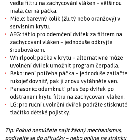
vedle filtru na zachycování vláken – většinou
malá, černá páčka.
Miele: barevný kolík (žlutý nebo oranžový) v
servisním krytu.
AEG: táhlo pro odemčení dvířek za filtrem na
zachycování vláken – jednoduše odkryjte
šroubovákem.
Whirlpool: páčka v krytu – alternativně může
uvolnění dvířek umožnit program čerpadla.
Beko: není potřeba páčka – jednoduše zatlačte
rukojeť dovnitř, pak ji znovu vytáhněte ven.
Panasonic: odemknutí přes čep dvířek po
odstranění krytu filtru na zachycování vláken.
LG: pro ruční uvolnění dvířek podržte stisknuté
tlačítko dětské pojistky.
Tip: Pokud nemůžete najít žádný mechanismus,
podívejte se do příručky – nebo online na stránku