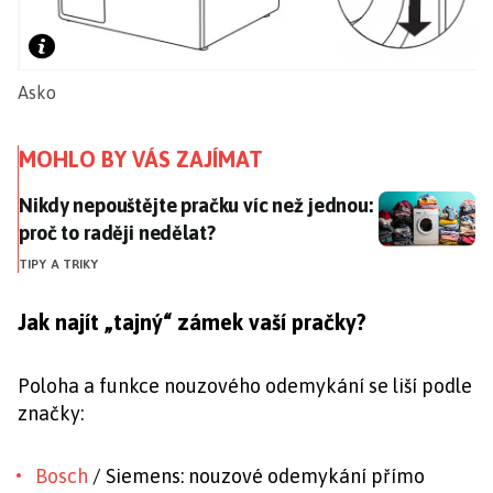
Asko
MOHLO BY VÁS ZAJÍMAT
Nikdy nepouštějte pračku víc než jednou: proč to radě
Nikdy nepouštějte pračku víc než jednou:
proč to raději nedělat?
TIPY A TRIKY
Jak najít „tajný“ zámek vaší pračky?
Poloha a funkce nouzového odemykání se liší podle
značky:
Bosch
/ Siemens: nouzové odemykání přímo