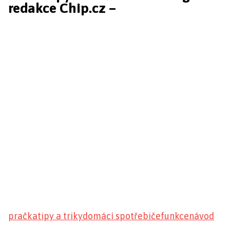
redakce Chip.cz –
pračka
tipy a triky
domácí spotřebiče
funkce
návod