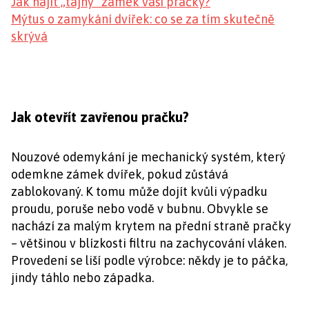
Jak najít „tajný“ zámek vaší pračky?
Mýtus o zamykání dvířek: co se za tím skutečně
skrývá
Jak otevřít zavřenou pračku?
Nouzové odemykání je mechanický systém, který
odemkne zámek dvířek, pokud zůstává
zablokovaný. K tomu může dojít kvůli výpadku
proudu, poruše nebo vodě v bubnu. Obvykle se
nachází za malým krytem na přední straně pračky
– většinou v blízkosti filtru na zachycování vláken.
Provedení se liší podle výrobce: někdy je to páčka,
jindy táhlo nebo západka.