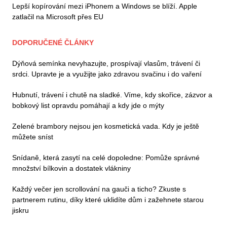
Lepší kopírování mezi iPhonem a Windows se blíží. Apple
zatlačil na Microsoft přes EU
DOPORUČENÉ ČLÁNKY
Dýňová semínka nevyhazujte, prospívají vlasům, trávení či
srdci. Upravte je a využijte jako zdravou svačinu i do vaření
Hubnutí, trávení i chutě na sladké. Víme, kdy skořice, zázvor a
bobkový list opravdu pomáhají a kdy jde o mýty
Zelené brambory nejsou jen kosmetická vada. Kdy je ještě
můžete sníst
Snídaně, která zasytí na celé dopoledne: Pomůže správné
množství bílkovin a dostatek vlákniny
Každý večer jen scrollování na gauči a ticho? Zkuste s
partnerem rutinu, díky které uklidíte dům i zažehnete starou
jiskru