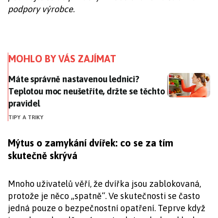
podpory výrobce.
MOHLO BY VÁS ZAJÍMAT
Máte správně nastavenou lednici? Teplotou moc neušet
Máte správně nastavenou lednici?
Teplotou moc neušetříte, držte se těchto
pravidel
TIPY A TRIKY
Mýtus o zamykání dvířek: co se za tím
skutečně skrývá
Mnoho uživatelů věří, že dvířka jsou zablokovaná,
protože je něco „spatně“. Ve skutečnosti se často
jedná pouze o bezpečnostní opatření. Teprve když