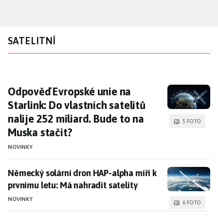
Přejít
k
hlavnímu
SATELITNÍ
obsahu
Odpověď Evropské unie na Starlink: Do vlastn
Odpověď Evropské unie na
Starlink: Do vlastních satelitů
nalije 252 miliard. Bude to na
5 FOTO
Muska stačit?
NOVINKY
Německý solární dron HAP-alpha míří k prvnímu letu: 
Německý solární dron HAP-alpha míří k
prvnímu letu: Má nahradit satelity
NOVINKY
6 FOTO