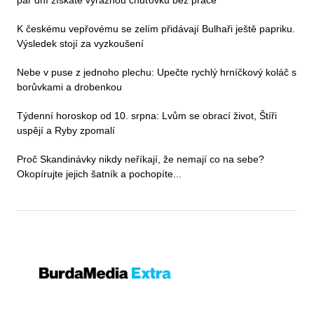
pár dní získáte výraznou chuťovku bez práce
K českému vepřovému se zelím přidávají Bulhaři ještě papriku.
Výsledek stojí za vyzkoušení
Nebe v puse z jednoho plechu: Upečte rychlý hrníčkový koláč s
borůvkami a drobenkou
Týdenní horoskop od 10. srpna: Lvům se obrací život, Štíři
uspějí a Ryby zpomalí
Proč Skandinávky nikdy neříkají, že nemají co na sebe?
Okopírujte jejich šatník a pochopíte...