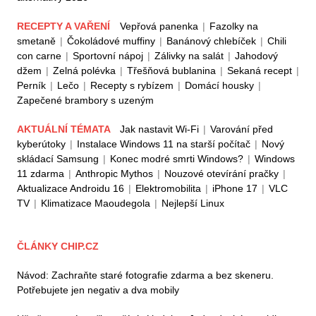
RECEPTY A VAŘENÍ
Vepřová panenka
|
Fazolky na
smetaně
|
Čokoládové muffiny
|
Banánový chlebíček
|
Chili
con carne
|
Sportovní nápoj
|
Zálivky na salát
|
Jahodový
džem
|
Zelná polévka
|
Třešňová bublanina
|
Sekaná recept
|
Perník
|
Lečo
|
Recepty s rybízem
|
Domácí housky
|
Zapečené brambory s uzeným
AKTUÁLNÍ TÉMATA
Jak nastavit Wi-Fi
|
Varování před
kyberútoky
|
Instalace Windows 11 na starší počítač
|
Nový
skládací Samsung
|
Konec modré smrti Windows?
|
Windows
11 zdarma
|
Anthropic Mythos
|
Nouzové otevírání pračky
|
Aktualizace Androidu 16
|
Elektromobilita
|
iPhone 17
|
VLC
TV
|
Klimatizace Maoudegola
|
Nejlepší Linux
ČLÁNKY CHIP.CZ
Návod: Zachraňte staré fotografie zdarma a bez skeneru.
Potřebujete jen negativ a dva mobily