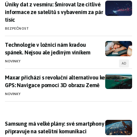
Úniky dat z vesmíru: Šmírovat lze citlivé informace ze
Úniky dat z vesmíru: Šmírovat lze citlivé
informace ze satelitů s vybavením za pár
tisíc
BEZPEČNOST
Technologie v ložnici nám kradou spánek. Nejsou ale
Technologie v ložnici nám kradou
spánek. Nejsou ale jediným viníkem
NOVINKY
AD
Maxar přichází s revoluční alternativou ke GPS: Nav
Maxar přichází s revoluční alternativou ke
GPS: Navigace pomocí 3D obrazu Země
NOVINKY
Samsung má velké plány: své smartphony připravuje n
Samsung má velké plány: své smartphony
připravuje na satelitní komunikaci