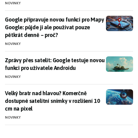
NOVINKY
Google připravuje novou funkci pro Mapy Google: půjd
Google připravuje novou funkci pro Mapy
Google: půjde ji ale používat pouze
pětkrát denně – proč?
NOVINKY
Zprávy přes satelit: Google testuje novou funkci pro 
Zprávy přes satelit: Google testuje novou
funkci pro uživatele Androidu
NOVINKY
Velký bratr nad hlavou? Komerčně dostupné satelitní 
Velký bratr nad hlavou? Komerčně
dostupné satelitní snímky v rozlišení 10
cm na pixel
NOVINKY