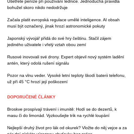
Ušetřete peníze při používání lednice. Jednoduchá pravidla
bohužel skoro nikdo nedodržuje
Začala platit evropská regulace umělé inteligence. AI obsah
musí být označený, jinak hrozí astronomické pokuty
Japonský vývojář přidá do své hry češtinu. Stačil zájem
jediného uživatele i vřelý vztah obou zemí
Rusové inovovali své drony. Expert objevil nový systém ladění
antén, který odolá rušení signálu
Pozor na vlnu veder. Vysoké letní teploty škodí baterii telefonu,
už při 45 °C hrozí její poškození
DOPORUČENÉ ČLÁNKY
Broskve prospívají trávení i imunitě: Hodí se do dezertů, k
masu či do limonád. Vyzkoušejte trik na rychlé loupání
Nejlepší druhý život pro lák od okurek? Vložte do něj vejce a za