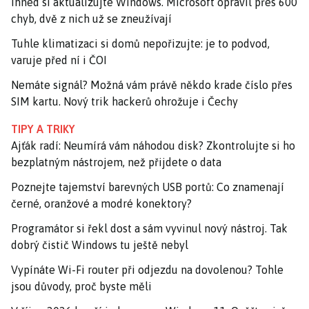
Ihned si aktualizujte Windows. Microsoft opravil přes 600
chyb, dvě z nich už se zneužívají
Tuhle klimatizaci si domů nepořizujte: je to podvod,
varuje před ní i ČOI
Nemáte signál? Možná vám právě někdo krade číslo přes
SIM kartu. Nový trik hackerů ohrožuje i Čechy
TIPY A TRIKY
Ajťák radí: Neumírá vám náhodou disk? Zkontrolujte si ho
bezplatným nástrojem, než přijdete o data
Poznejte tajemství barevných USB portů: Co znamenají
černé, oranžové a modré konektory?
Programátor si řekl dost a sám vyvinul nový nástroj. Tak
dobrý čistič Windows tu ještě nebyl
Vypínáte Wi-Fi router při odjezdu na dovolenou? Tohle
jsou důvody, proč byste měli