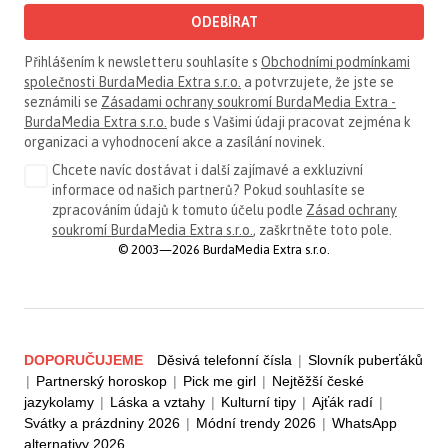
ODEBÍRAT
Přihlášením k newsletteru souhlasíte s
Obchodními podmínkami
společnosti BurdaMedia Extra s.r.o.
a potvrzujete, že jste se
seznámili se
Zásadami ochrany soukromí BurdaMedia Extra -
BurdaMedia Extra s.r.o.
bude s Vašimi údaji pracovat zejména k
organizaci a vyhodnocení akce a zasílání novinek.
Chcete navíc dostávat i další zajímavé a exkluzivní
informace od našich partnerů? Pokud souhlasíte se
zpracováním údajů k tomuto účelu podle
Zásad ochrany
soukromí BurdaMedia Extra s.r.o.
, zaškrtněte toto pole.
© 2003—2026 BurdaMedia Extra s.r.o.
DOPORUČUJEME
Děsivá telefonní čísla
|
Slovník puberťáků
|
Partnerský horoskop
|
Pick me girl
|
Nejtěžší české
jazykolamy
|
Láska a vztahy
|
Kulturní tipy
|
Ajťák radí
|
Svátky a prázdniny 2026
|
Módní trendy 2026
|
WhatsApp
alternativy 2026