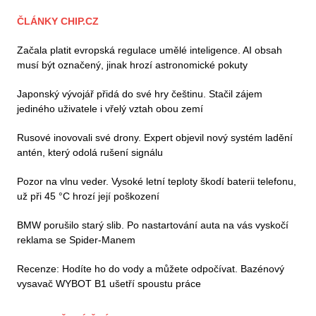
ČLÁNKY CHIP.CZ
Začala platit evropská regulace umělé inteligence. AI obsah
musí být označený, jinak hrozí astronomické pokuty
Japonský vývojář přidá do své hry češtinu. Stačil zájem
jediného uživatele i vřelý vztah obou zemí
Rusové inovovali své drony. Expert objevil nový systém ladění
antén, který odolá rušení signálu
Pozor na vlnu veder. Vysoké letní teploty škodí baterii telefonu,
už při 45 °C hrozí její poškození
BMW porušilo starý slib. Po nastartování auta na vás vyskočí
reklama se Spider-Manem
Recenze: Hodíte ho do vody a můžete odpočívat. Bazénový
vysavač WYBOT B1 ušetří spoustu práce