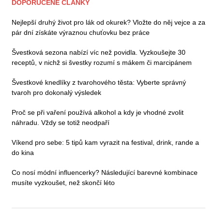
DOPORUČENÉ ČLÁNKY
Nejlepší druhý život pro lák od okurek? Vložte do něj vejce a za
pár dní získáte výraznou chuťovku bez práce
Švestková sezona nabízí víc než povidla. Vyzkoušejte 30
receptů, v nichž si švestky rozumí s mákem či marcipánem
Švestkové knedlíky z tvarohového těsta: Vyberte správný
tvaroh pro dokonalý výsledek
Proč se při vaření používá alkohol a kdy je vhodné zvolit
náhradu. Vždy se totiž neodpaří
Víkend pro sebe: 5 tipů kam vyrazit na festival, drink, rande a
do kina
Co nosí módní influencerky? Následující barevné kombinace
musíte vyzkoušet, než skončí léto