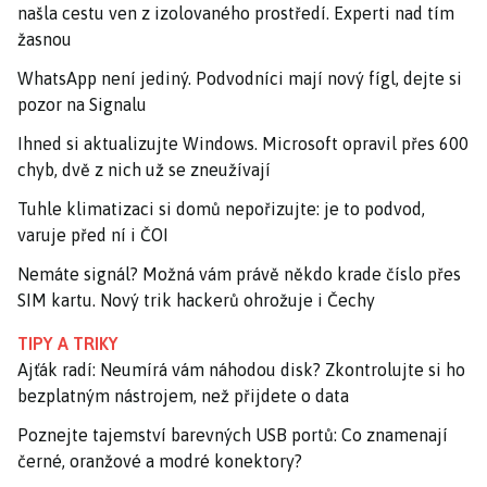
našla cestu ven z izolovaného prostředí. Experti nad tím
žasnou
WhatsApp není jediný. Podvodníci mají nový fígl, dejte si
pozor na Signalu
Ihned si aktualizujte Windows. Microsoft opravil přes 600
chyb, dvě z nich už se zneužívají
Tuhle klimatizaci si domů nepořizujte: je to podvod,
varuje před ní i ČOI
Nemáte signál? Možná vám právě někdo krade číslo přes
SIM kartu. Nový trik hackerů ohrožuje i Čechy
TIPY A TRIKY
Ajťák radí: Neumírá vám náhodou disk? Zkontrolujte si ho
bezplatným nástrojem, než přijdete o data
Poznejte tajemství barevných USB portů: Co znamenají
černé, oranžové a modré konektory?