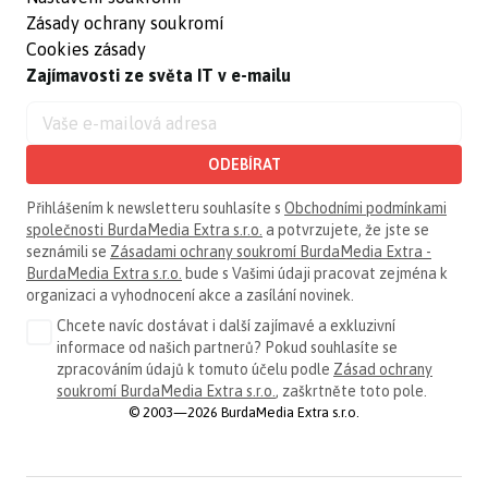
Zásady ochrany soukromí
Cookies zásady
Zajímavosti ze světa IT v e-mailu
ODEBÍRAT
Přihlášením k newsletteru souhlasíte s
Obchodními podmínkami
společnosti BurdaMedia Extra s.r.o.
a potvrzujete, že jste se
seznámili se
Zásadami ochrany soukromí BurdaMedia Extra -
BurdaMedia Extra s.r.o.
bude s Vašimi údaji pracovat zejména k
organizaci a vyhodnocení akce a zasílání novinek.
Chcete navíc dostávat i další zajímavé a exkluzivní
informace od našich partnerů? Pokud souhlasíte se
zpracováním údajů k tomuto účelu podle
Zásad ochrany
soukromí BurdaMedia Extra s.r.o.
, zaškrtněte toto pole.
© 2003—2026 BurdaMedia Extra s.r.o.