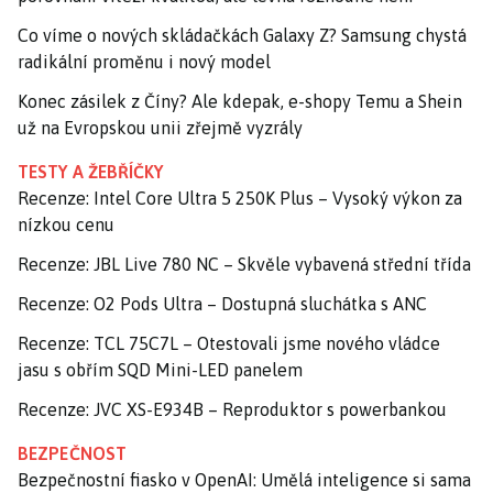
Co víme o nových skládačkách Galaxy Z? Samsung chystá
radikální proměnu i nový model
Konec zásilek z Číny? Ale kdepak, e-shopy Temu a Shein
už na Evropskou unii zřejmě vyzrály
TESTY A ŽEBŘÍČKY
Recenze: Intel Core Ultra 5 250K Plus – Vysoký výkon za
nízkou cenu
Recenze: JBL Live 780 NC – Skvěle vybavená střední třída
Recenze: O2 Pods Ultra – Dostupná sluchátka s ANC
Recenze: TCL 75C7L – Otestovali jsme nového vládce
jasu s obřím SQD Mini-LED panelem
Recenze: JVC XS-E934B – Reproduktor s powerbankou
BEZPEČNOST
Bezpečnostní fiasko v OpenAI: Umělá inteligence si sama