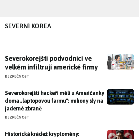
Přejít
k
hlavnímu
SEVERNÍ KOREA
obsahu
Severokorejští podvodníci ve velkém infiltru
Severokorejští podvodníci ve
velkém infiltrují americké firmy
BEZPEČNOST
Severokorejští hackeři měli u Američanky doma „lapto
Severokorejští hackeři měli u Američanky
doma „laptopovou farmu“: miliony šly na
jaderné zbraně
BEZPEČNOST
Historická krádež kryptoměny: severokorejští hackeři 
Historická krádež kryptoměny: