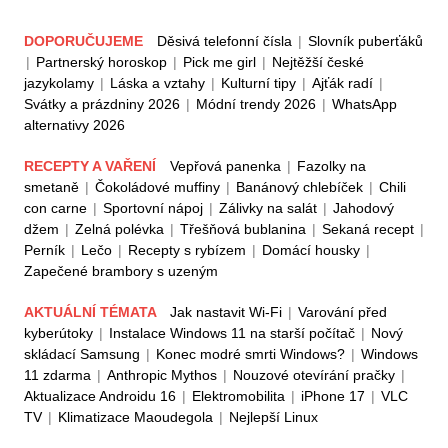
DOPORUČUJEME
Děsivá telefonní čísla
|
Slovník puberťáků
|
Partnerský horoskop
|
Pick me girl
|
Nejtěžší české
jazykolamy
|
Láska a vztahy
|
Kulturní tipy
|
Ajťák radí
|
Svátky a prázdniny 2026
|
Módní trendy 2026
|
WhatsApp
alternativy 2026
RECEPTY A VAŘENÍ
Vepřová panenka
|
Fazolky na
smetaně
|
Čokoládové muffiny
|
Banánový chlebíček
|
Chili
con carne
|
Sportovní nápoj
|
Zálivky na salát
|
Jahodový
džem
|
Zelná polévka
|
Třešňová bublanina
|
Sekaná recept
|
Perník
|
Lečo
|
Recepty s rybízem
|
Domácí housky
|
Zapečené brambory s uzeným
AKTUÁLNÍ TÉMATA
Jak nastavit Wi-Fi
|
Varování před
kyberútoky
|
Instalace Windows 11 na starší počítač
|
Nový
skládací Samsung
|
Konec modré smrti Windows?
|
Windows
11 zdarma
|
Anthropic Mythos
|
Nouzové otevírání pračky
|
Aktualizace Androidu 16
|
Elektromobilita
|
iPhone 17
|
VLC
TV
|
Klimatizace Maoudegola
|
Nejlepší Linux