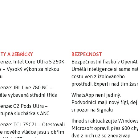
TY A ŽEBŘÍČKY
BEZPEČNOST
enze: Intel Core Ultra 5 250K
Bezpečnostní fiasko v OpenAI
s – Vysoký výkon za nízkou
Umělá inteligence si sama na
nu
cestu ven z izolovaného
prostředí. Experti nad tím ža
enze: JBL Live 780 NC –
ěle vybavená střední třída
WhatsApp není jediný.
Podvodníci mají nový fígl, dej
enze: O2 Pods Ultra –
si pozor na Signalu
tupná sluchátka s ANC
Ihned si aktualizujte Windows
enze: TCL 75C7L – Otestovali
Microsoft opravil přes 600 ch
e nového vládce jasu s obřím
dvě z nich už se zneužívají