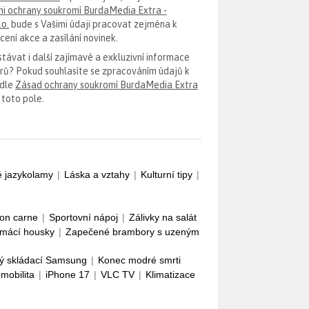
i ochrany soukromí BurdaMedia Extra -
.o.
bude s Vašimi údaji pracovat zejména k
ení akce a zasílání novinek.
távat i další zajímavé a exkluzivní informace
erů? Pokud souhlasíte se zpracováním údajů k
odle
Zásad ochrany soukromí BurdaMedia Extra
 toto pole.
é jazykolamy
|
Láska a vztahy
|
Kulturní tipy
|
con carne
|
Sportovní nápoj
|
Zálivky na salát
mácí housky
|
Zapečené brambory s uzeným
ý skládací Samsung
|
Konec modré smrti
omobilita
|
iPhone 17
|
VLC TV
|
Klimatizace