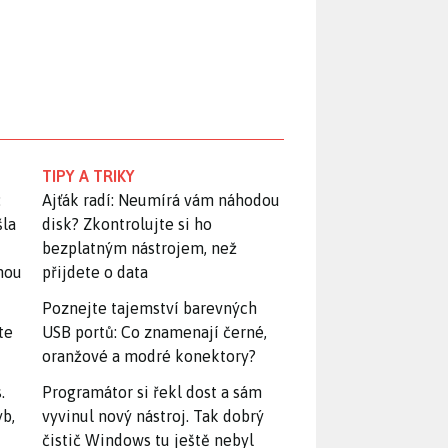
TIPY A TRIKY
:
Ajťák radí: Neumírá vám náhodou
šla
disk? Zkontrolujte si ho
bezplatným nástrojem, než
snou
přijdete o data
Poznejte tajemství barevných
te
USB portů: Co znamenají černé,
oranžové a modré konektory?
.
Programátor si řekl dost a sám
yb,
vyvinul nový nástroj. Tak dobrý
čistič Windows tu ještě nebyl