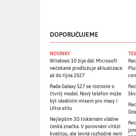
DOPORUČUJEME
NOVINKY
TES
Windows 10 žije dál: Microsoft
Rec
nečekaně prodlužuje aktualizace
Plu
až do října 2027
ce
Řada Galaxy S27 se rozroste o
Rec
čtvrtý model. Nový telefon může
Skv
být ideálním mixem pro masy i
Rec
Ultra elitu
Dos
Nejlepším 3D tiskárnám vládne
Rec
česká značka. V porovnání vítězí
jsm
kvalitou, ale levná rozhodně není