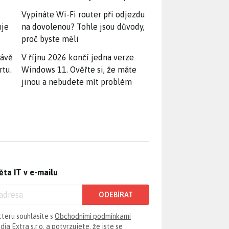
Vypínáte Wi-Fi router při odjezdu
uje
na dovolenou? Tohle jsou důvody,
proč byste měli
rávě
V říjnu 2026 končí jedna verze
rtu.
Windows 11. Ověřte si, že máte
jinou a nebudete mít problém
ěta IT v e-mailu
ODEBÍRAT
tteru souhlasíte s
Obchodními podmínkami
ia Extra s.r.o.
a potvrzujete, že jste se