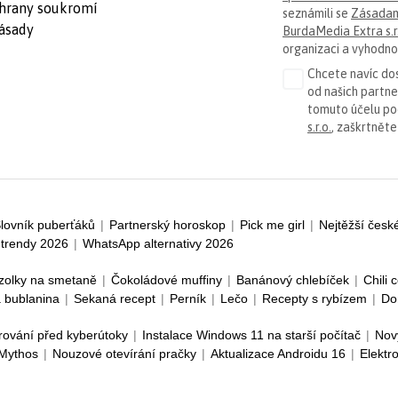
hrany soukromí
seznámili se
Zásadam
ásady
BurdaMedia Extra s.r
organizaci a vyhodnoc
Chcete navíc dos
od našich partn
tomuto účelu p
s.r.o.
, zaškrtněte
lovník puberťáků
|
Partnerský horoskop
|
Pick me girl
|
Nejtěžší česk
trendy 2026
|
WhatsApp alternativy 2026
zolky na smetaně
|
Čokoládové muffiny
|
Banánový chlebíček
|
Chili 
 bublanina
|
Sekaná recept
|
Perník
|
Lečo
|
Recepty s rybízem
|
Do
rování před kyberútoky
|
Instalace Windows 11 na starší počítač
|
Nov
 Mythos
|
Nouzové otevírání pračky
|
Aktualizace Androidu 16
|
Elektr