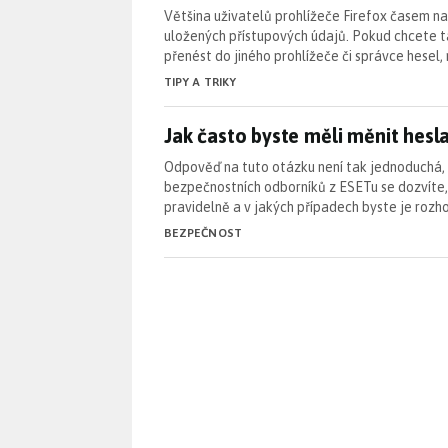
Většina uživatelů prohlížeče Firefox časem n
uložených přístupových údajů. Pokud chcete 
přenést do jiného prohlížeče či správce hesel
TIPY A TRIKY
Jak často byste měli měnit hesl
Jak často byste měli měnit hesl
Odpověď na tuto otázku není tak jednoduchá, 
bezpečnostních odborníků z ESETu se dozvíte,
pravidelně a v jakých případech byste je roz
BEZPEČNOST