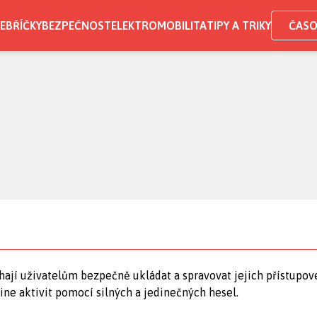
EBŘÍČKY
BEZPEČNOST
ELEKTROMOBILITA
TIPY A TRIKY
ČASO
áhají uživatelům bezpečně ukládat a spravovat jejich přístupov
ne aktivit pomocí silných a jedinečných hesel.