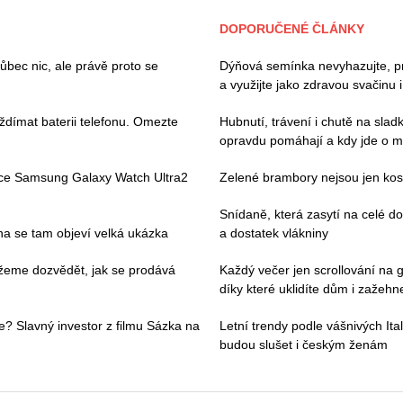
DOPORUČENÉ ČLÁNKY
ec nic, ale právě proto se
Dýňová semínka nevyhazujte, pros
a využijte jako zdravou svačinu 
ždímat baterii telefonu. Omezte
Hubnutí, trávení i chutě na slad
opravdu pomáhají a kdy jde o m
ace Samsung Galaxy Watch Ultra2
Zelené brambory nejsou jen kosm
Snídaně, která zasytí na celé 
pna se tam objeví velká ukázka
a dostatek vlákniny
můžeme dozvědět, jak se prodává
Každý večer jen scrollování na g
díky které uklidíte dům i zažehne
e? Slavný investor z filmu Sázka na
Letní trendy podle vášnivých Ital
budou slušet i českým ženám