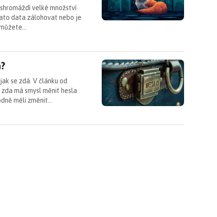
ashromáždí velké množství
tato data zálohovat nebo je
, můžete…
a?
a?
jak se zdá. V článku od
 zda má smysl měnit hesla
hodně měli změnit…