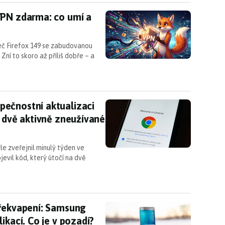
VPN zdarma: co umí a kdy dorazí do Česka
VPN zdarma: co umí a
žeč Firefox 149 se zabudovanou
Zní to skoro až příliš dobře – a
ečnostní aktualizaci pro Chrome: Instalujte, opra
ečnostní aktualizaci
e dvě aktivně zneužívané
e zveřejnil minulý týden ve
jevil kód, který útočí na dvě
překvapení: Samsung přejmenoval jednu z hlavních 
překvapení: Samsung
ikací. Co je v pozadí?