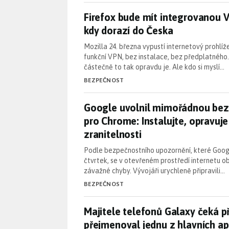
Firefox bude mít integrovanou 
Firefox bude mít integrovanou 
kdy dorazí do Česka
Mozilla 24. března vypustí internetový prohlí
funkční VPN, bez instalace, bez předplatného. 
částečně to tak opravdu je. Ale kdo si myslí…
BEZPEČNOST
Google uvolnil mimořádnou bezp
Google uvolnil mimořádnou bezp
pro Chrome: Instalujte, opravuj
zranitelnosti
Podle bezpečnostního upozornění, které Googl
čtvrtek, se v otevřeném prostředí internetu ob
závažné chyby. Vývojáři urychleně připravili…
BEZPEČNOST
Majitele telefonů Galaxy čeká 
Majitele telefonů Galaxy čeká 
přejmenoval jednu z hlavních apl