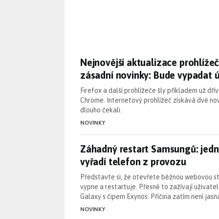
Nejnovější aktualizace prohlíže
Nejnovější aktualizace prohlíže
zásadní novinky: Bude vypadat úp
Firefox a další prohlížeče šly příkladem už dřív
Chrome. Internetový prohlížeč získává dvě nov
dlouho čekali.
NOVINKY
Záhadný restart Samsungů: jedn
Záhadný restart Samsungů: jed
vyřadí telefon z provozu
Představte si, že otevřete běžnou webovou st
vypne a restartuje. Přesně to zažívají uživat
Galaxy s čipem Exynos. Příčina zatím není jas
NOVINKY