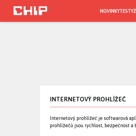
Přejít
k
NOVINKY
TESTY
Ž
hlavnímu
obsahu
INTERNETOVÝ PROHLÍŽEČ
Internetový prohlížeč je softwarová a
prohlížečů jsou rychlost, bezpečnost a 