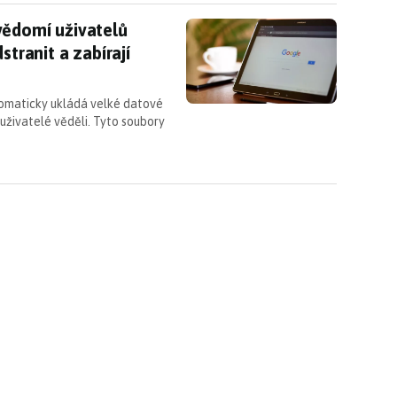
ědomí uživatelů stahuje AI funkce, které nelze ods
vědomí uživatelů
stranit a zabírají
tomaticky ukládá velké datové
m uživatelé věděli. Tyto soubory