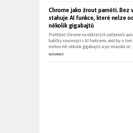
Chrome jako žrout paměti. Bez v
Chrome jako žrout paměti. Bez 
stahuje AI funkce, které nelze od
několik gigabajtů
Prohlížeč Chrome na některých zařízeních au
balíčky související s AI funkcemi, aniž by o to
mohou mít několik gigabajtů a po smazání se…
NOVINKY