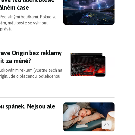
eálném čase
řed silnými bouřkami. Pokud se
těm, měli byste se vyhnout
 právě…
rave Origin bez reklamy a AI, ale za peníze: má c
rave Origin bez reklamy
tit za méně?
blokováním reklam (včetně těch na
igin. Jde o placenou, odlehčenou
ou spánek. Nejsou ale jediným viníkem
u spánek. Nejsou ale
AD