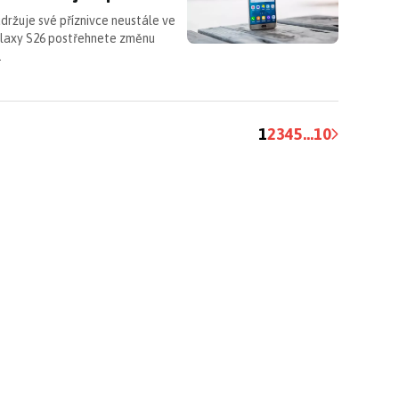
držuje své příznivce neustále ve
alaxy S26 postřehnete změnu
…
1
2
3
4
5
...
10