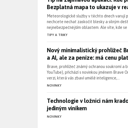
Bezplatná mapa to ukazuje v r
Meteorologické služby v těchto dnech varují p
nechcete nechat zaskočit blesky a silným deš
nejnebezpečnějším oblastem. Ale víte, kde se
TIPY A TRIKY
Nový minimalistický prohlížeč B
Nový minimalistický prohlížeč B
a AI, ale za peníze: má cenu pla
Brave, prohlížeč známý ochranou soukromí a 
YouTube), přichází s novinkou jménem Brave Or
verzi, která vás zbaví umělé inteligence,…
NOVINKY
Technologie v ložnici nám krad
Technologie v ložnici nám krado
jediným viníkem
NOVINKY