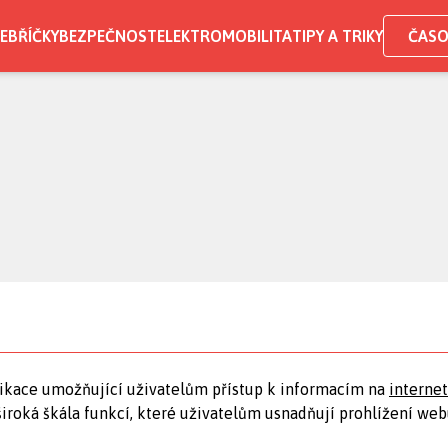
EBŘÍČKY
BEZPEČNOST
ELEKTROMOBILITA
TIPY A TRIKY
ČASO
plikace umožňující uživatelům přístup k informacím na
interne
široká škála funkcí, které uživatelům usnadňují prohlížení web