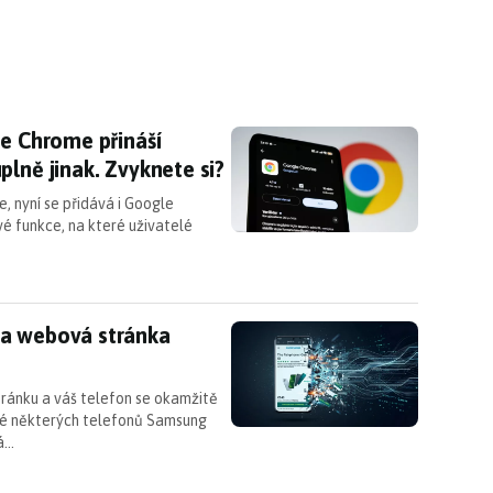
če Chrome přináší zásadní novinky: Bude vypadat 
če Chrome přináší
lně jinak. Zvyknete si?
e, nyní se přidává i Google
é funkce, na které uživatelé
a webová stránka vyřadí telefon z provozu
na webová stránka
ránku a váš telefon se okamžitě
elé některých telefonů Samsung
ná…