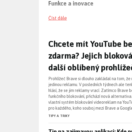
Funkce a inovace
Moderní internetové prohlížeče, jako j
Číst dále
Například Chrome nabízí rozšířené mož
Inovace v této oblasti zahrnují také in
Chcete mít YouTube be
Chcete mít YouTube be
Bezpečnostní otázky
zdarma? Jejich bloková
Bezpečnost je pro uživatele prohlížečů
Chrome pravidelně vydávají záplaty pro 
další oblíbený prohlíže
a pravidelně aktualizovat svoje prohlíž
Prohlížeč Brave si dlouho zakládal na tom, že
Tipy a trendy
jedinou reklamu. V posledních týdnech ale tenh
hlásí, že se jim reklamy vrací. Zatímco Brave 
Užitečná funkce v
Chrome pro Andr
funkčního blokování, přichází nová alternativ
vlastní systém blokování videoreklam na YouTu
Snadné řešení pro
nefunkční rozšíř
pro každého, koho souboj mezi Brave a Googl
Prohlížeč Brave: Jak
surfovat anony
TIPY A TRIKY
Tip na zajímavou aplikaci: Kde
Tip na zajímavou aplikaci: Kde p