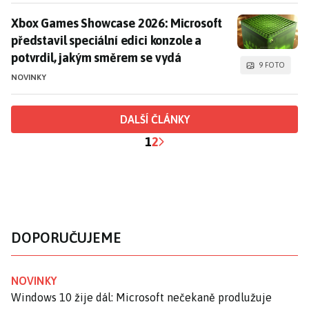
Xbox Games Showcase 2026: Microsoft představil spec
Xbox Games Showcase 2026: Microsoft
představil speciální edici konzole a
potvrdil, jakým směrem se vydá
9 FOTO
NOVINKY
DALŠÍ ČLÁNKY
1
2
DOPORUČUJEME
NOVINKY
Windows 10 žije dál: Microsoft nečekaně prodlužuje