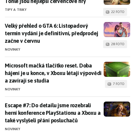
Tohle jsou nejlepší červencové hry
TIPY A TRIKY
22 FOTO
Velký přehled o GTA 6: Listopadový termín vydání je d
Velký přehled o GTA 6: Listopadový
termín vydání je definitivní, předprodej
začne v červnu
28 FOTO
NOVINKY
Microsoft mačká tlačítko reset. Doba hájení je u konce,
Microsoft mačká tlačítko reset. Doba
hájení je u konce, v Xboxu létají výpovědi
a zavírají se studia
7 FOTO
NOVINKY
Escape #7: Do detailu jsme rozebrali herní konference
Escape #7: Do detailu jsme rozebrali
herní konference PlayStationu a Xboxu a
také vyslyšeli přání posluchačů
NOVINKY