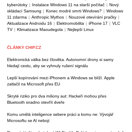
kyberútoky
|
Instalace Windows 11 na starší počítač
|
Nový
skládací Samsung
|
Konec modré smrti Windows?
|
Windows
11 zdarma
|
Anthropic Mythos
|
Nouzové otevírání pračky
|
Aktualizace Androidu 16
|
Elektromobilita
|
iPhone 17
|
VLC
TV
|
Klimatizace Maoudegola
|
Nejlepší Linux
ČLÁNKY CHIP.CZ
Elektronická válka bez člověka. Autonomní drony si samy
hledají cestu, aby se vyhnuly rušení signálu
Lepší kopírování mezi iPhonem a Windows se blíží. Apple
zatlačil na Microsoft přes EU
Skryté riziko pro dva miliony aut: Hackeři mohou přes
Bluetooth snadno otevřít dveře
Komu umělá inteligence sebere práci a komu ne: Vývojář
Microsoftu se AI nebojí