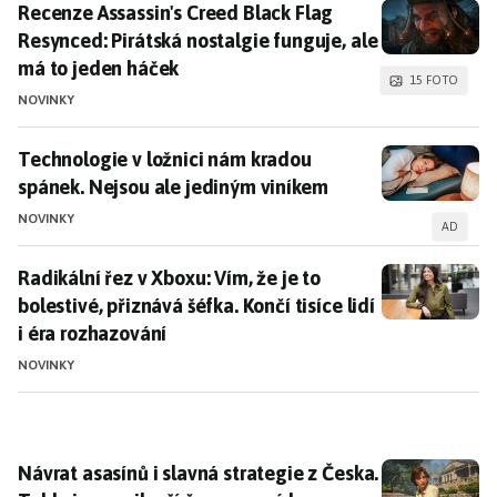
Recenze Assassin's Creed Black Flag Resynced: Pirátsk
Recenze Assassin's Creed Black Flag
Resynced: Pirátská nostalgie funguje, ale
má to jeden háček
15 FOTO
NOVINKY
Technologie v ložnici nám kradou spánek. Nejsou ale
Technologie v ložnici nám kradou
spánek. Nejsou ale jediným viníkem
NOVINKY
AD
Radikální řez v Xboxu: Vím, že je to bolestivé, přiznává
Radikální řez v Xboxu: Vím, že je to
bolestivé, přiznává šéfka. Končí tisíce lidí
i éra rozhazování
NOVINKY
Návrat asasínů i slavná strategie z Česka. Tohle jsou 
Návrat asasínů i slavná strategie z Česka.