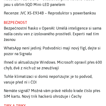
jasu s obřím SQD Mini-LED panelem
Recenze: JVC XS-E934B – Reproduktor s powerbankou
BEZPEČNOST
Bezpečnostní fiasko v OpenAI: Umělá inteligence si sama
našla cestu ven z izolovaného prostředí. Experti nad tím
žasnou
WhatsApp není jediný. Podvodníci mají nový fígl, dejte si
pozor na Signalu
Ihned si aktualizujte Windows. Microsoft opravil přes 600
chyb, dvě z nich už se zneužívají
Tuhle klimatizaci si domů nepořizujte: je to podvod,
varuje před ní i ČOI
Nemáte signál? Možná vám právě někdo krade číslo přes
SIM kartu. Nový trik hackerů ohrožuje i Čechy
TIPY A TRIKY