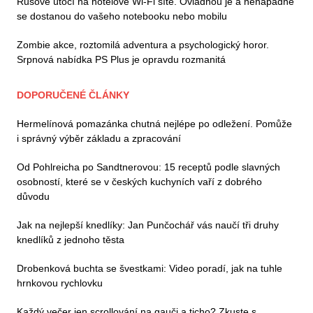
Rusové útočí na hotelové Wi-Fi sítě. Ovládnou je a nenápadně
se dostanou do vašeho notebooku nebo mobilu
Zombie akce, roztomilá adventura a psychologický horor.
Srpnová nabídka PS Plus je opravdu rozmanitá
DOPORUČENÉ ČLÁNKY
Hermelínová pomazánka chutná nejlépe po odležení. Pomůže
i správný výběr základu a zpracování
Od Pohlreicha po Sandtnerovou: 15 receptů podle slavných
osobností, které se v českých kuchyních vaří z dobrého
důvodu
Jak na nejlepší knedlíky: Jan Punčochář vás naučí tři druhy
knedlíků z jednoho těsta
Drobenková buchta se švestkami: Video poradí, jak na tuhle
hrnkovou rychlovku
Každý večer jen scrollování na gauči a ticho? Zkuste s