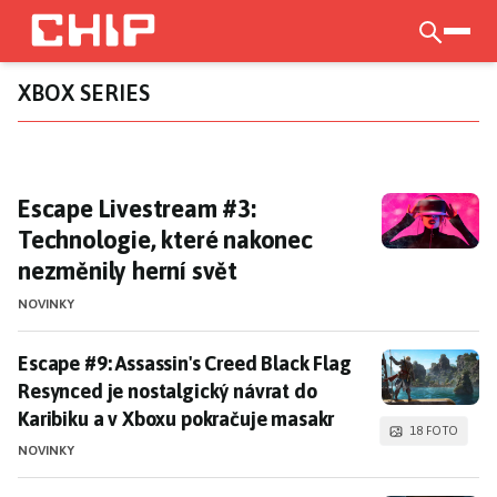
Přejít
k
otevří
hlavnímu
XBOX SERIES
obsahu
Escape Livestream #3: Technologie, které n
Escape Livestream #3:
Technologie, které nakonec
nezměnily herní svět
NOVINKY
Escape #9: Assassin's Creed Black Flag Resynced je n
Escape #9: Assassin's Creed Black Flag
Resynced je nostalgický návrat do
Karibiku a v Xboxu pokračuje masakr
18 FOTO
NOVINKY