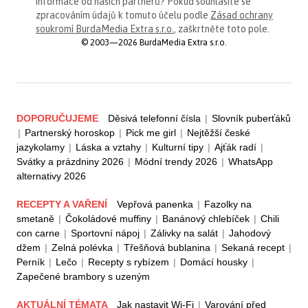
informace od našich partnerů? Pokud souhlasíte se
zpracováním údajů k tomuto účelu podle
Zásad ochrany
soukromí BurdaMedia Extra s.r.o.
, zaškrtněte toto pole.
© 2003—2026 BurdaMedia Extra s.r.o.
DOPORUČUJEME
Děsivá telefonní čísla
|
Slovník puberťáků
|
Partnerský horoskop
|
Pick me girl
|
Nejtěžší české
jazykolamy
|
Láska a vztahy
|
Kulturní tipy
|
Ajťák radí
|
Svátky a prázdniny 2026
|
Módní trendy 2026
|
WhatsApp
alternativy 2026
RECEPTY A VAŘENÍ
Vepřová panenka
|
Fazolky na
smetaně
|
Čokoládové muffiny
|
Banánový chlebíček
|
Chili
con carne
|
Sportovní nápoj
|
Zálivky na salát
|
Jahodový
džem
|
Zelná polévka
|
Třešňová bublanina
|
Sekaná recept
|
Perník
|
Lečo
|
Recepty s rybízem
|
Domácí housky
|
Zapečené brambory s uzeným
AKTUÁLNÍ TÉMATA
Jak nastavit Wi-Fi
|
Varování před