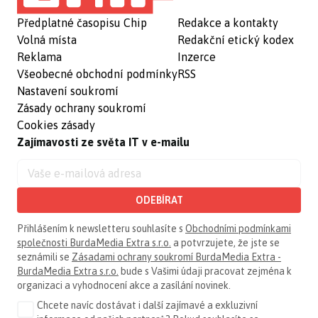
Předplatné časopisu Chip
Redakce a kontakty
Volná místa
Redakční etický kodex
Reklama
Inzerce
Všeobecné obchodní podmínky
RSS
Nastavení soukromí
Zásady ochrany soukromí
Cookies zásady
Zajímavosti ze světa IT v e-mailu
ODEBÍRAT
Přihlášením k newsletteru souhlasíte s
Obchodními podmínkami
společnosti BurdaMedia Extra s.r.o.
a potvrzujete, že jste se
seznámili se
Zásadami ochrany soukromí BurdaMedia Extra -
BurdaMedia Extra s.r.o.
bude s Vašimi údaji pracovat zejména k
organizaci a vyhodnocení akce a zasílání novinek.
Chcete navíc dostávat i další zajímavé a exkluzivní