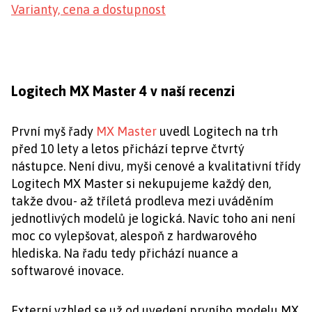
Varianty, cena a dostupnost
Logitech MX Master 4 v naší recenzi
První myš řady
MX Master
uvedl Logitech na trh
před 10 lety a letos přichází teprve čtvrtý
nástupce. Není divu, myši cenové a kvalitativní třídy
Logitech MX Master si nekupujeme každý den,
takže dvou- až tříletá prodleva mezi uváděním
jednotlivých modelů je logická. Navíc toho ani není
moc co vylepšovat, alespoň z hardwarového
hlediska. Na řadu tedy přichází nuance a
softwarové inovace.
Externí vzhled se už od uvedení prvního modelu MX