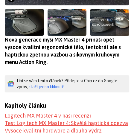
PŘEJÍT DO GALERIE
(10 FOTOGRAFIÍ)
Nová generace myši MX Master 4 přináší opět
vysoce kvalitní ergonomické tělo, tentokrát ale s
haptickou zpětnou vazbou a šikovným kruhovým
menu Action Ring.
Líbí se vám tento článek? Přidejte si Chip.cz do Google
zpráv,
stačí jedno kliknutí!
Kapitoly článku
Logitech MX Master 4 v naší recenzi
Test Logitech MX Master 4: Skvělá haptická odezva
Vysoce kvalitní hardware a dlouhá výdrž