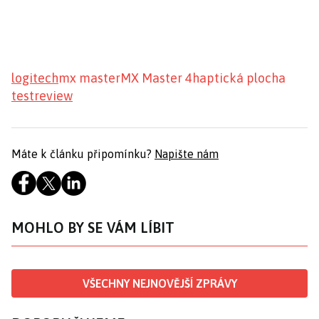
logitech
mx master
MX Master 4
haptická plocha
test
review
Máte k článku připomínku?
Napište nám
MOHLO BY SE VÁM LÍBIT
VŠECHNY NEJNOVĚJŠÍ ZPRÁVY