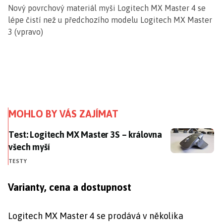
Nový povrchový materiál myši Logitech MX Master 4 se
lépe čistí než u předchozího modelu Logitech MX Master
3 (vpravo)
MOHLO BY VÁS ZAJÍMAT
Test: Logitech MX Master 3S – královna všech myší
Test: Logitech MX Master 3S – královna
všech myší
TESTY
Varianty, cena a dostupnost
Logitech MX Master 4 se prodává v několika