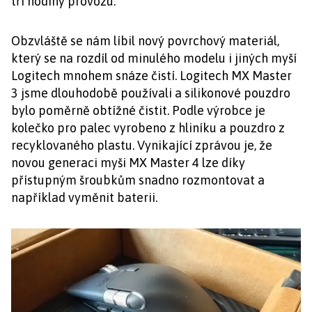
tři hodiny provozu.
Obzvláště se nám líbil nový povrchový materiál,
který se na rozdíl od minulého modelu i jiných myší
Logitech mnohem snáze čistí. Logitech MX Master
3 jsme dlouhodobě používali a silikonové pouzdro
bylo poměrně obtížné čistit. Podle výrobce je
kolečko pro palec vyrobeno z hliníku a pouzdro z
recyklovaného plastu. Vynikající zprávou je, že
novou generaci myši MX Master 4 lze díky
přístupným šroubkům snadno rozmontovat a
například vyměnit baterii.