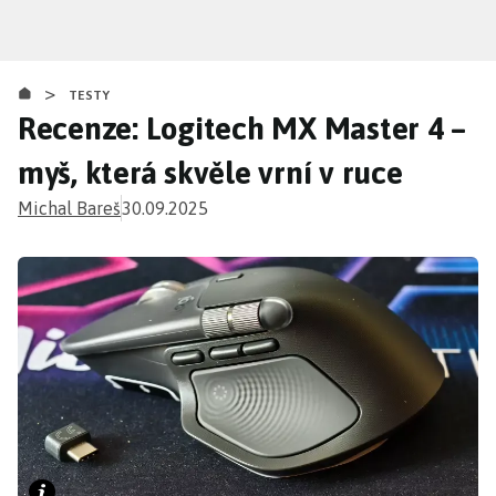
Přejít
k
hlavnímu
>
obsahu
TESTY
Recenze: Logitech MX Master 4 –
myš, která skvěle vrní v ruce
Michal Bareš
30.09.2025