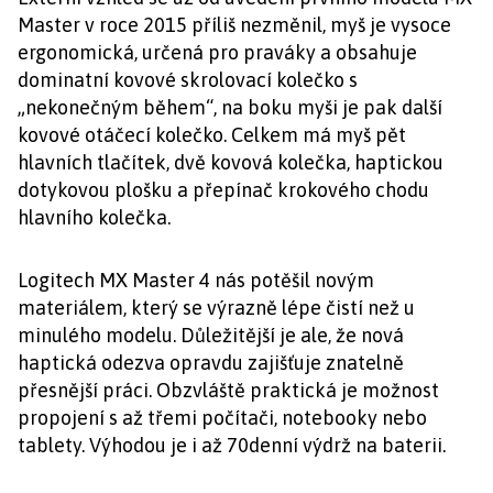
Master v roce 2015 příliš nezměnil, myš je vysoce
ergonomická, určená pro praváky a obsahuje
dominatní kovové skrolovací kolečko s
„nekonečným během“, na boku myši je pak další
kovové otáčecí kolečko. Celkem má myš pět
hlavních tlačítek, dvě kovová kolečka, haptickou
dotykovou plošku a přepínač krokového chodu
hlavního kolečka.
Logitech MX Master 4 nás potěšil novým
materiálem, který se výrazně lépe čistí než u
minulého modelu. Důležitější je ale, že nová
haptická odezva opravdu zajišťuje znatelně
přesnější práci. Obzvláště praktická je možnost
propojení s až třemi počítači, notebooky nebo
tablety. Výhodou je i až 70denní výdrž na baterii.