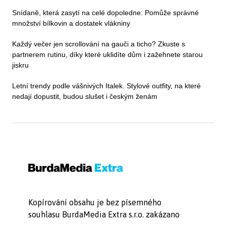
Snídaně, která zasytí na celé dopoledne: Pomůže správné
množství bílkovin a dostatek vlákniny
Každý večer jen scrollování na gauči a ticho? Zkuste s
partnerem rutinu, díky které uklidíte dům i zažehnete starou
jiskru
Letní trendy podle vášnivých Italek. Stylové outfity, na které
nedají dopustit, budou slušet i českým ženám
Kopírování obsahu je bez písemného
souhlasu BurdaMedia Extra s.r.o. zakázano