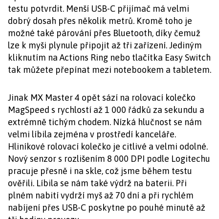
testu potvrdit. Menší USB-C přijímač má velmi
dobrý dosah přes několik metrů. Kromě toho je
možné také párování přes Bluetooth, díky čemuž
lze k myši plynule připojit až tři zařízení. Jediným
kliknutím na Actions Ring nebo tlačítka Easy Switch
tak můžete přepínat mezi notebookem a tabletem.
Jinak MX Master 4 opět sází na rolovací kolečko
MagSpeed s rychlostí až 1 000 řádků za sekundu a
extrémně tichým chodem. Nízká hlučnost se nám
velmi líbila zejména v prostředí kanceláře.
Hliníkové rolovací kolečko je citlivé a velmi odolné.
Nový senzor s rozlišením 8 000 DPI podle Logitechu
pracuje přesně i na skle, což jsme během testu
ověřili. Líbila se nám také výdrž na baterii. Při
plném nabití vydrží myš až 70 dní a při rychlém
nabíjení přes USB-C poskytne po pouhé minutě až