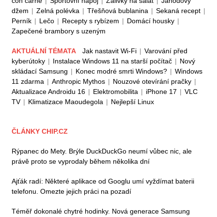
con carne
|
Sportovní nápoj
|
Zálivky na salát
|
Jahodový
džem
|
Zelná polévka
|
Třešňová bublanina
|
Sekaná recept
|
Perník
|
Lečo
|
Recepty s rybízem
|
Domácí housky
|
Zapečené brambory s uzeným
AKTUÁLNÍ TÉMATA
Jak nastavit Wi-Fi
|
Varování před
kyberútoky
|
Instalace Windows 11 na starší počítač
|
Nový
skládací Samsung
|
Konec modré smrti Windows?
|
Windows
11 zdarma
|
Anthropic Mythos
|
Nouzové otevírání pračky
|
Aktualizace Androidu 16
|
Elektromobilita
|
iPhone 17
|
VLC
TV
|
Klimatizace Maoudegola
|
Nejlepší Linux
ČLÁNKY CHIP.CZ
Rýpanec do Mety. Brýle DuckDuckGo neumí vůbec nic, ale
právě proto se vyprodaly během několika dní
Ajťák radí: Některé aplikace od Googlu umí vyždímat baterii
telefonu. Omezte jejich práci na pozadí
Téměř dokonalé chytré hodinky. Nová generace Samsung