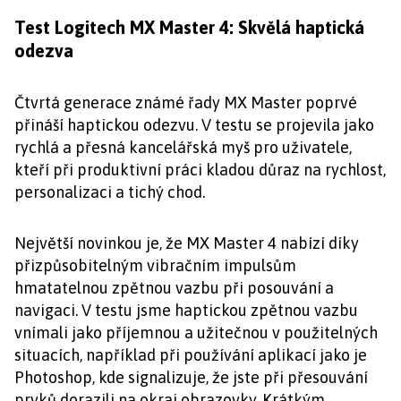
Test Logitech MX Master 4: Skvělá haptická
odezva
Čtvrtá generace známé řady MX Master poprvé
přináší haptickou odezvu. V testu se projevila jako
rychlá a přesná kancelářská myš pro uživatele,
kteří při produktivní práci kladou důraz na rychlost,
personalizaci a tichý chod.
Největší novinkou je, že MX Master 4 nabízí díky
přizpůsobitelným vibračním impulsům
hmatatelnou zpětnou vazbu při posouvání a
navigaci. V testu jsme haptickou zpětnou vazbu
vnímali jako příjemnou a užitečnou v použitelných
situacích, například při používání aplikací jako je
Photoshop, kde signalizuje, že jste při přesouvání
prvků dorazili na okraj obrazovky. Krátkým