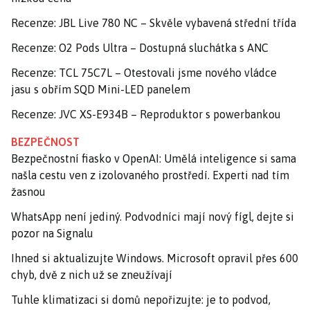
Recenze: JBL Live 780 NC – Skvěle vybavená střední třída
Recenze: O2 Pods Ultra – Dostupná sluchátka s ANC
Recenze: TCL 75C7L – Otestovali jsme nového vládce
jasu s obřím SQD Mini-LED panelem
Recenze: JVC XS-E934B – Reproduktor s powerbankou
BEZPEČNOST
Bezpečnostní fiasko v OpenAI: Umělá inteligence si sama
našla cestu ven z izolovaného prostředí. Experti nad tím
žasnou
WhatsApp není jediný. Podvodníci mají nový fígl, dejte si
pozor na Signalu
Ihned si aktualizujte Windows. Microsoft opravil přes 600
chyb, dvě z nich už se zneužívají
Tuhle klimatizaci si domů nepořizujte: je to podvod,