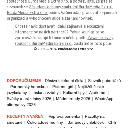
společnosti BurdaMedia Extra s.r.o.
a potvrzujete, že jste se
seznámili se
Zásadami ochrany soukromí BurdaMedia Extra -
BurdaMedia Extra s.r.o.
bude s Vašimi údaji pracovat zejména k
organizaci a vyhodnocení akce a zasílání novinek.
Chcete navíc dostávat i další zajímavé a exkluzivní
informace od našich partnerů? Pokud souhlasíte se
zpracováním údajů k tomuto účelu podle
Zásad ochrany
soukromí BurdaMedia Extra s.r.o.
, zaškrtněte toto pole.
© 2003—2026 BurdaMedia Extra s.r.o.
DOPORUČUJEME
Děsivá telefonní čísla
|
Slovník puberťáků
|
Partnerský horoskop
|
Pick me girl
|
Nejtěžší české
jazykolamy
|
Láska a vztahy
|
Kulturní tipy
|
Ajťák radí
|
Svátky a prázdniny 2026
|
Módní trendy 2026
|
WhatsApp
alternativy 2026
RECEPTY A VAŘENÍ
Vepřová panenka
|
Fazolky na
smetaně
|
Čokoládové muffiny
|
Banánový chlebíček
|
Chili