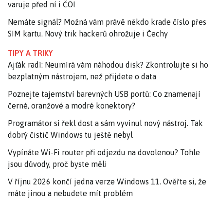
varuje před ní i ČOI
Nemáte signál? Možná vám právě někdo krade číslo přes
SIM kartu. Nový trik hackerů ohrožuje i Čechy
TIPY A TRIKY
Ajťák radí: Neumírá vám náhodou disk? Zkontrolujte si ho
bezplatným nástrojem, než přijdete o data
Poznejte tajemství barevných USB portů: Co znamenají
černé, oranžové a modré konektory?
Programátor si řekl dost a sám vyvinul nový nástroj. Tak
dobrý čistič Windows tu ještě nebyl
Vypínáte Wi-Fi router při odjezdu na dovolenou? Tohle
jsou důvody, proč byste měli
V říjnu 2026 končí jedna verze Windows 11. Ověřte si, že
máte jinou a nebudete mít problém