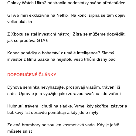
Galaxy Watch Ultra2 odstranila nedostatky svého předchůdce
GTA 6 míří exkluzivně na Netflix. Na konci srpna se tam objeví
velká ukázka
Z Xboxu se stal investiční nástroj. Zítra se můžeme dozvědět,
jak se prodává GTA 6
Konec pohádky o bohatství z umělé inteligence? Slavný
investor z filmu Sázka na nejistotu věští trhům drsný pád
DOPORUČENÉ ČLÁNKY
Dýňová semínka nevyhazujte, prospívají vlasům, trávení či
srdci. Upravte je a využijte jako zdravou svačinu i do vaření
Hubnutí, trávení i chutě na sladké. Víme, kdy skořice, zázvor a
bobkový list opravdu pomáhají a kdy jde o mýty
Zelené brambory nejsou jen kosmetická vada. Kdy je ještě
můžete sníst