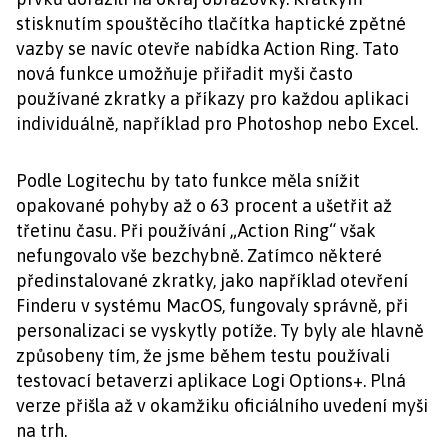
stisknutím spouštěcího tlačítka haptické zpětné
vazby se navíc otevře nabídka Action Ring. Tato
nová funkce umožňuje přiřadit myši často
používané zkratky a příkazy pro každou aplikaci
individuálně, například pro Photoshop nebo Excel.
Podle Logitechu by tato funkce měla snížit
opakované pohyby až o 63 procent a ušetřit až
třetinu času. Při používání „Action Ring“ však
nefungovalo vše bezchybně. Zatímco některé
předinstalované zkratky, jako například otevření
Finderu v systému MacOS, fungovaly správně, při
personalizaci se vyskytly potíže. Ty byly ale hlavně
způsobeny tím, že jsme během testu používali
testovací betaverzi aplikace Logi Options+. Plná
verze přišla až v okamžiku oficiálního uvedení myši
na trh.