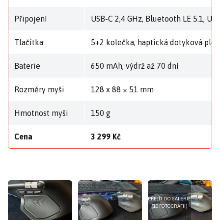
Připojení
USB-C 2,4 GHz, Bluetooth LE 5.1, US
Tlačítka
5+2 kolečka, haptická dotyková plo
Baterie
650 mAh, výdrž až 70 dní
Rozměry myši
128 x 88 × 51 mm
Hmotnost myši
150 g
Cena
3 299 Kč
PŘEJÍT DO GALERIE
(10 FOTOGRAFIÍ)