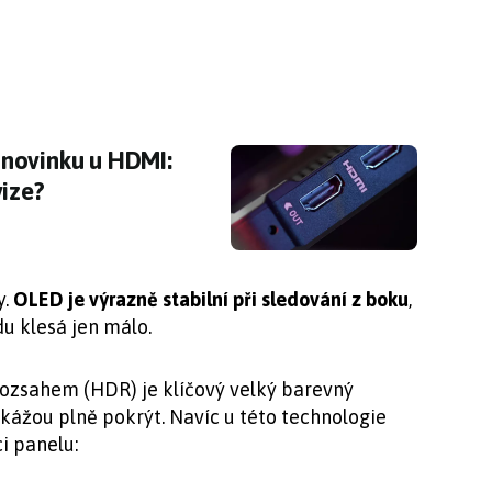
novinku u HDMI: Donutí nás vyhodit naše tel
novinku u HDMI:
vize?
y.
OLED je výrazně stabilní při sledování z boku
,
u klesá jen málo.
ozsahem (HDR) je klíčový velký barevný
kážou plně pokrýt. Navíc u této technologie
ci panelu: