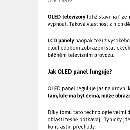
Zdroj: Chip.cz
OLED televizory
totiž staví na říze
vypnout. Taková vlastnost z nich děl
LCD panely
naopak těží z vysokého 
dlouhodobém zobrazení statických p
běžném televizním provozu.
Jak OLED panel funguje?
OLED panel reguluje jas na úrovni 
tam, kde má být černá, může obraz
Díky tomu tato technologie velmi d
oblasti těsně potkávají. Typicky jd
kontrastní přechody.