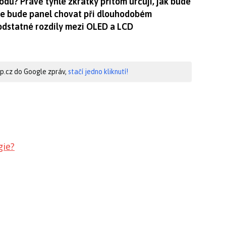
dů? Právě tyhle zkratky přitom určují, jak bude
 se bude panel chovat při dlouhodobém
odstatné rozdíly mezi OLED a LCD
hip.cz do Google zpráv,
stačí jedno kliknutí!
gie?