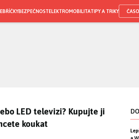
EBŘÍČKY
BEZPEČNOST
ELEKTROMOBILITA
TIPY A TRIKY
ČASO
ebo LED televizi? Kupujte ji
DO
chcete koukat
Lep
Lep
a W