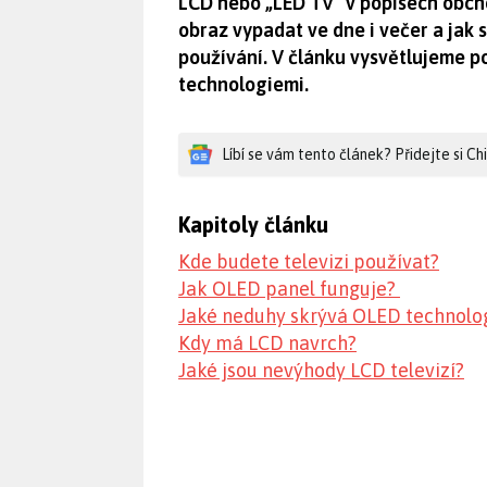
LCD nebo „LED TV“ v popisech obcho
obraz vypadat ve dne i večer a jak
používání. V článku vysvětlujeme p
technologiemi.
Líbí se vám tento článek? Přidejte si C
Kapitoly článku
Kde budete televizi používat?
Jak OLED panel funguje?
Jaké neduhy skrývá OLED technolo
Kdy má LCD navrch?
Jaké jsou nevýhody LCD televizí?