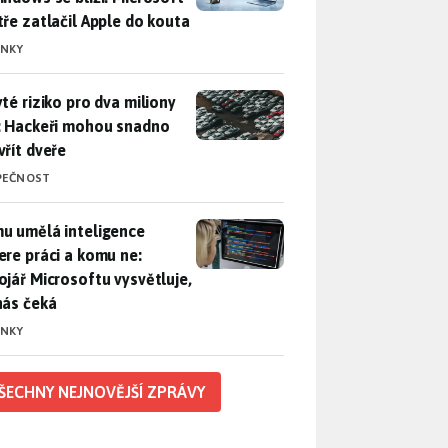
tře zatlačil Apple do kouta
INKY
yté riziko pro dva miliony aut: Hackeři mohou snadno otevřít d
yté riziko pro dva miliony
: Hackeři mohou snadno
vřít dveře
PEČNOST
u umělá inteligence sebere práci a komu ne: Vývojář Microsoft
u umělá inteligence
ere práci a komu ne:
ojář Microsoftu vysvětluje,
nás čeká
INKY
ŠECHNY NEJNOVĚJŠÍ ZPRÁVY