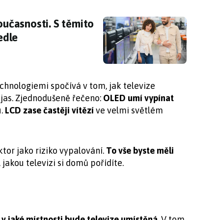
 současnosti. S těmito modely nemůžete šlápno
současnosti. S těmito
edle
chnologiemi spočívá v tom, jak televize
 jas. Zjednodušeně řečeno:
OLED umí vypínat
u.
LCD zase častěji vítězí
ve velmi světlém
ktor jako riziko vypalování.
To vše byste měli
, jakou televizi si domů pořídíte.
,
v jaké místnosti bude televize umístěná
. V tom