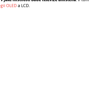
ogií OLED
a LCD.