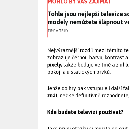
MOHLO BY VÁS ZAJÍMAT
Tohle jsou nejlepší televize
Tohle jsou nejlepší televize 
modely nemůžete šlápnout v
TIPY A TRIKY
Nejvýraznější rozdíl mezi těmito te
zobrazuje černou barvu, kontrast a
pixely,
takže boduje ve tmě a z úhl
pokoji a u statických prvků.
Jenže do hry pak vstupuje i další fa
znát
, než se definitivně rozhodnete
Kde budete televizi používat?
Jako první otázku si musíte položit