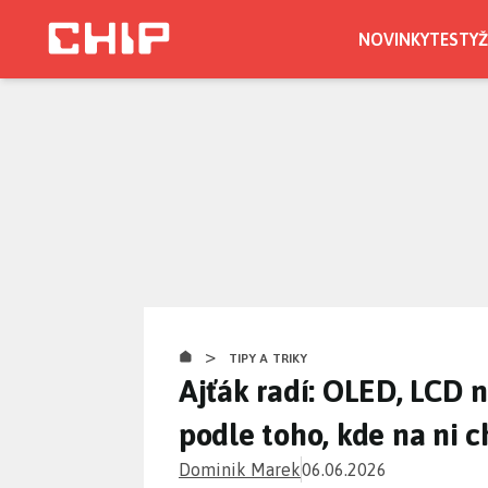
Přejít
k
NOVINKY
TESTY
Ž
hlavnímu
obsahu
>
TIPY A TRIKY
Ajťák radí: OLED, LCD n
podle toho, kde na ni 
Dominik Marek
06.06.2026