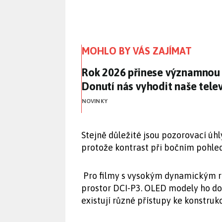
MOHLO BY VÁS ZAJÍMAT
Rok 2026 přinese významnou 
Rok 2026 přinese významnou 
Donutí nás vyhodit naše tele
NOVINKY
Stejně důležité jsou pozorovací úhl
protože kontrast při bočním pohled
Pro filmy s vysokým dynamickým r
prostor DCI-P3. OLED modely ho do
existují různé přístupy ke konstruk