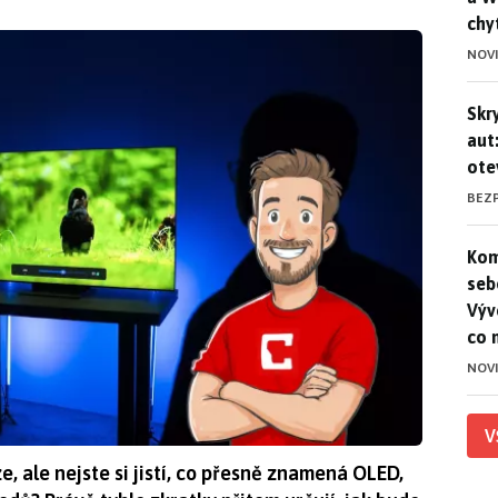
chy
NOV
Skr
Skr
aut
ote
BEZ
Kom
Kom
seb
Výv
co 
NOV
V
e, ale nejste si jistí, co přesně znamená OLED,