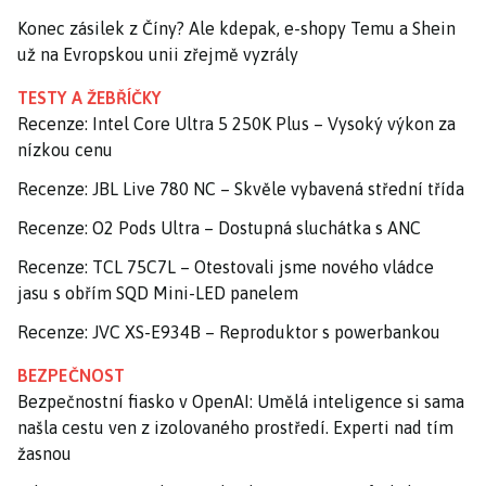
Konec zásilek z Číny? Ale kdepak, e-shopy Temu a Shein
už na Evropskou unii zřejmě vyzrály
TESTY A ŽEBŘÍČKY
Recenze: Intel Core Ultra 5 250K Plus – Vysoký výkon za
nízkou cenu
Recenze: JBL Live 780 NC – Skvěle vybavená střední třída
Recenze: O2 Pods Ultra – Dostupná sluchátka s ANC
Recenze: TCL 75C7L – Otestovali jsme nového vládce
jasu s obřím SQD Mini-LED panelem
Recenze: JVC XS-E934B – Reproduktor s powerbankou
BEZPEČNOST
Bezpečnostní fiasko v OpenAI: Umělá inteligence si sama
našla cestu ven z izolovaného prostředí. Experti nad tím
žasnou