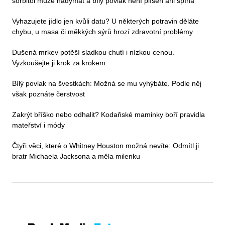
sorbitol může nadýmat a bílý povlak není plíseň ani špína
Vyhazujete jídlo jen kvůli datu? U některých potravin děláte
chybu, u masa či měkkých sýrů hrozí zdravotní problémy
Dušená mrkev potěší sladkou chutí i nízkou cenou.
Vyzkoušejte ji krok za krokem
Bílý povlak na švestkách: Možná se mu vyhýbáte. Podle něj
však poznáte čerstvost
Zakrýt bříško nebo odhalit? Kodaňské maminky boří pravidla
mateřství i módy
Čtyři věci, které o Whitney Houston možná nevíte: Odmítl ji
bratr Michaela Jacksona a měla milenku