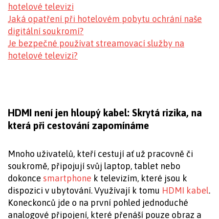
hotelové televizi
Jaká opatření při hotelovém pobytu ochrání naše
digitální soukromí?
Je bezpečné používat streamovací služby na
hotelové televizi?
HDMI není jen hloupý kabel: Skrytá rizika, na
která při cestování zapomínáme
Mnoho uživatelů, kteří cestují ať už pracovně či
soukromě, připojují svůj laptop, tablet nebo
dokonce
smartphone
k televizím, které jsou k
dispozici v ubytování. Využívají k tomu
HDMI kabel
.
Koneckonců jde o na první pohled jednoduché
analogové připojení, které přenáší pouze obraz a