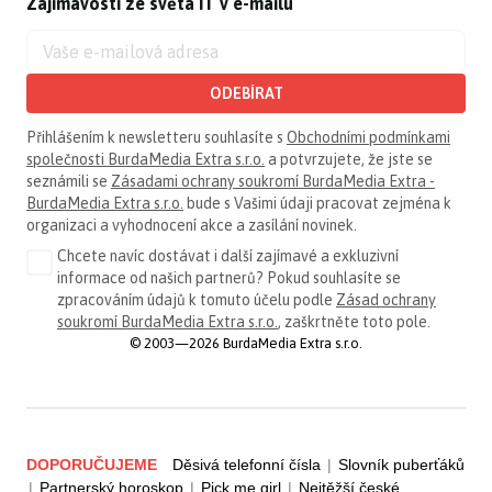
Zajímavosti ze světa IT v e-mailu
ODEBÍRAT
Přihlášením k newsletteru souhlasíte s
Obchodními podmínkami
společnosti BurdaMedia Extra s.r.o.
a potvrzujete, že jste se
seznámili se
Zásadami ochrany soukromí BurdaMedia Extra -
BurdaMedia Extra s.r.o.
bude s Vašimi údaji pracovat zejména k
organizaci a vyhodnocení akce a zasílání novinek.
Chcete navíc dostávat i další zajímavé a exkluzivní
informace od našich partnerů? Pokud souhlasíte se
zpracováním údajů k tomuto účelu podle
Zásad ochrany
soukromí BurdaMedia Extra s.r.o.
, zaškrtněte toto pole.
© 2003—2026 BurdaMedia Extra s.r.o.
DOPORUČUJEME
Děsivá telefonní čísla
|
Slovník puberťáků
|
Partnerský horoskop
|
Pick me girl
|
Nejtěžší české