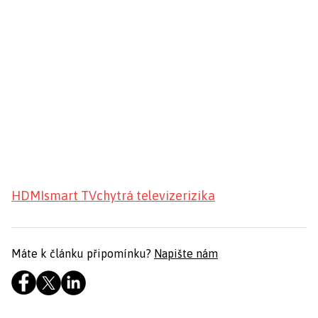
HDMI
smart TV
chytrá televize
rizika
Máte k článku připomínku?
Napište nám