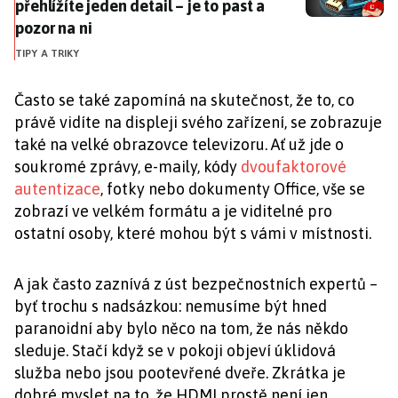
přehlížíte jeden detail – je to past a
pozor na ni
TIPY A TRIKY
Často se také zapomíná na skutečnost, že to, co
právě vidíte na displeji svého zařízení, se zobrazuje
také na velké obrazovce televizoru. Ať už jde o
soukromé zprávy, e-maily, kódy
dvoufaktorové
autentizace
, fotky nebo dokumenty Office, vše se
zobrazí ve velkém formátu a je viditelné pro
ostatní osoby, které mohou být s vámi v místnosti.
A jak často zaznívá z úst bezpečnostních expertů –
byť trochu s nadsázkou: nemusíme být hned
paranoidní aby bylo něco na tom, že nás někdo
sleduje. Stačí když se v pokoji objeví úklidová
služba nebo jsou pootevřené dveře. Zkrátka je
dobré myslet na to, že HDMI prostě není jen