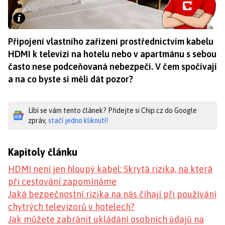
Připojení vlastního zařízení prostřednictvím kabelu
HDMI k televizi na hotelu nebo v apartmánu s sebou
často nese podceňovaná nebezpečí. V čem spočívají
a na co byste si měli dát pozor?
Líbí se vám tento článek? Přidejte si Chip.cz do Google
zpráv,
stačí jedno kliknutí!
Kapitoly článku
HDMI není jen hloupý kabel: Skrytá rizika, na která
při cestování zapomínáme
Jaká bezpečnostní rizika na nás číhají při používání
chytrých televizorů v hotelech?
Jak můžete zabránit ukládání osobních údajů na