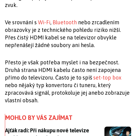
zvuk.
Ve srovnání s
Wi-Fi
,
Bluetooth
nebo zrcadlením
obrazovky je z technického pohledu riziko nižší.
Přes čistý HDMI kabel se na televizor obvykle
nepřenášejí žádné soubory ani hesla.
Přesto je však potřeba myslet i na bezpečnost.
Druhá strana HDMI kabelu často není zapojena
přímo do televizoru. Často je to spíš
set-top box
nebo nějaký typ konvertoru či tuneru, který
zpracovává signál, protokoluje jej anebo zobrazuje
vlastní obsah.
MOHLO BY VÁS ZAJÍMAT
Ajťák radí: Při nákupu nové televize přehlížíte jeden de
Ajťák radí: Při nákupu nové televize