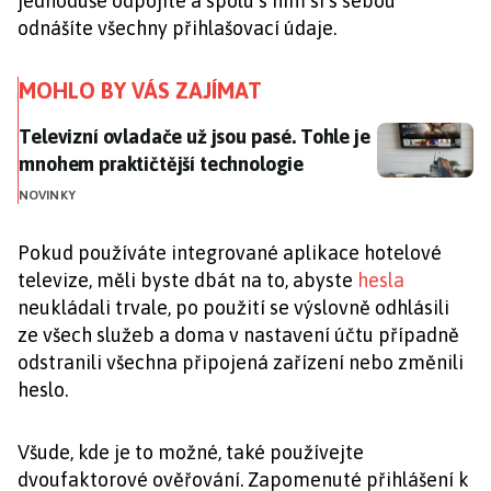
jednoduše odpojíte a spolu s ním si s sebou
odnášíte všechny přihlašovací údaje.
MOHLO BY VÁS ZAJÍMAT
Televizní ovladače už jsou pasé. Tohle je mnohem pra
Televizní ovladače už jsou pasé. Tohle je
mnohem praktičtější technologie
NOVINKY
Pokud používáte integrované aplikace hotelové
televize, měli byste dbát na to, abyste
hesla
neukládali trvale, po použití se výslovně odhlásili
ze všech služeb a doma v nastavení účtu případně
odstranili všechna připojená zařízení nebo změnili
heslo.
Všude, kde je to možné, také používejte
dvoufaktorové ověřování. Zapomenuté přihlášení k