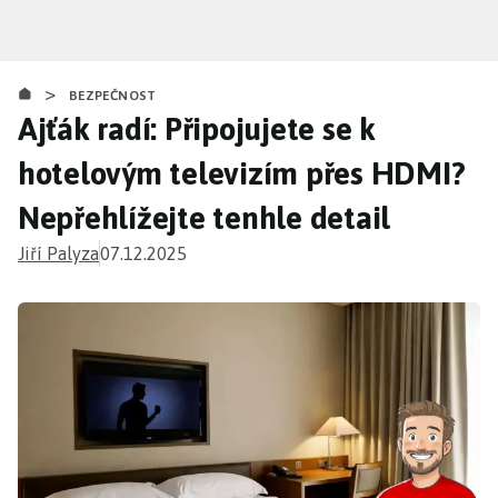
Přejít
k
hlavnímu
>
obsahu
BEZPEČNOST
Ajťák radí: Připojujete se k
hotelovým televizím přes HDMI?
Nepřehlížejte tenhle detail
Jiří Palyza
07.12.2025