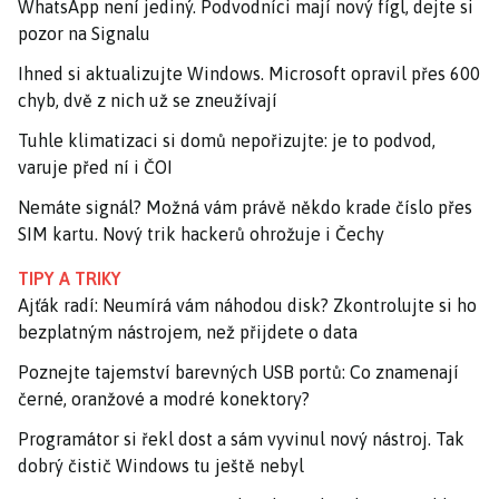
WhatsApp není jediný. Podvodníci mají nový fígl, dejte si
pozor na Signalu
Ihned si aktualizujte Windows. Microsoft opravil přes 600
chyb, dvě z nich už se zneužívají
Tuhle klimatizaci si domů nepořizujte: je to podvod,
varuje před ní i ČOI
Nemáte signál? Možná vám právě někdo krade číslo přes
SIM kartu. Nový trik hackerů ohrožuje i Čechy
TIPY A TRIKY
Ajťák radí: Neumírá vám náhodou disk? Zkontrolujte si ho
bezplatným nástrojem, než přijdete o data
Poznejte tajemství barevných USB portů: Co znamenají
černé, oranžové a modré konektory?
Programátor si řekl dost a sám vyvinul nový nástroj. Tak
dobrý čistič Windows tu ještě nebyl