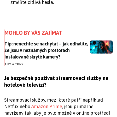
změňte citlivá hesla.
MOHLO BY VÁS ZAJÍMAT
Tip: nenechte se nachytat – jak odhalíte, že jsou v 
Tip: nenechte se nachytat – jak odhalíte,
že jsou v neznámých prostorách
instalované skryté kamery?
TIPY A TRIKY
Je bezpečné používat streamovací služby na
hotelové televizi?
Streamovací služby, mezi které patří například
Netflix nebo
Amazon Prime
, jsou primárně
navrženy tak, aby je bylo možné v online prostředí