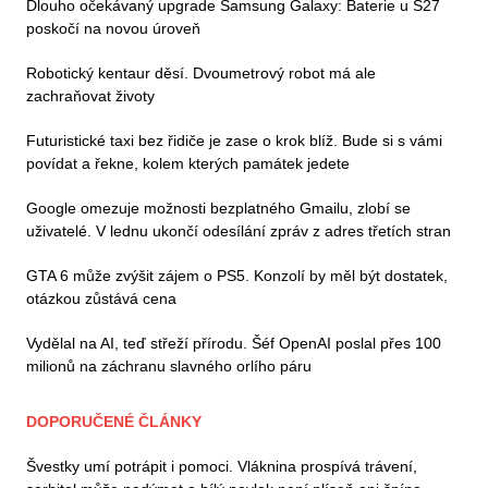
Dlouho očekávaný upgrade Samsung Galaxy: Baterie u S27
poskočí na novou úroveň
Robotický kentaur děsí. Dvoumetrový robot má ale
zachraňovat životy
Futuristické taxi bez řidiče je zase o krok blíž. Bude si s vámi
povídat a řekne, kolem kterých památek jedete
Google omezuje možnosti bezplatného Gmailu, zlobí se
uživatelé. V lednu ukončí odesílání zpráv z adres třetích stran
GTA 6 může zvýšit zájem o PS5. Konzolí by měl být dostatek,
otázkou zůstává cena
Vydělal na AI, teď střeží přírodu. Šéf OpenAI poslal přes 100
milionů na záchranu slavného orlího páru
DOPORUČENÉ ČLÁNKY
Švestky umí potrápit i pomoci. Vláknina prospívá trávení,