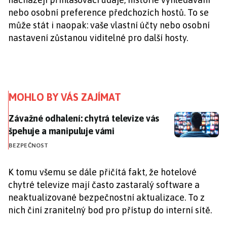
nebo osobní preference předchozích hostů. To se
může stát i naopak: vaše vlastní účty nebo osobní
nastavení zůstanou viditelné pro další hosty.
MOHLO BY VÁS ZAJÍMAT
Závažné odhalení: chytrá televize vás špehuje a mani
Závažné odhalení: chytrá televize vás
špehuje a manipuluje vámi
BEZPEČNOST
K tomu všemu se dále přičítá fakt, že hotelové
chytré televize mají často zastaralý software a
neaktualizované bezpečnostní aktualizace. To z
nich činí zranitelný bod pro přístup do interní sítě.