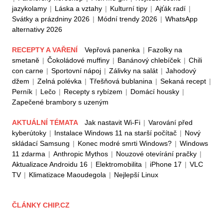
jazykolamy
|
Láska a vztahy
|
Kulturní tipy
|
Ajťák radí
|
Svátky a prázdniny 2026
|
Módní trendy 2026
|
WhatsApp
alternativy 2026
RECEPTY A VAŘENÍ
Vepřová panenka
|
Fazolky na
smetaně
|
Čokoládové muffiny
|
Banánový chlebíček
|
Chili
con carne
|
Sportovní nápoj
|
Zálivky na salát
|
Jahodový
džem
|
Zelná polévka
|
Třešňová bublanina
|
Sekaná recept
|
Perník
|
Lečo
|
Recepty s rybízem
|
Domácí housky
|
Zapečené brambory s uzeným
AKTUÁLNÍ TÉMATA
Jak nastavit Wi-Fi
|
Varování před
kyberútoky
|
Instalace Windows 11 na starší počítač
|
Nový
skládací Samsung
|
Konec modré smrti Windows?
|
Windows
11 zdarma
|
Anthropic Mythos
|
Nouzové otevírání pračky
|
Aktualizace Androidu 16
|
Elektromobilita
|
iPhone 17
|
VLC
TV
|
Klimatizace Maoudegola
|
Nejlepší Linux
ČLÁNKY CHIP.CZ