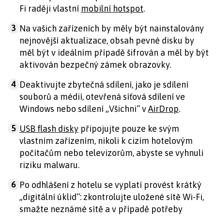
Fi raději vlastní
mobilní hotspot
.
3
Na vašich zařízeních by měly být nainstalovány
nejnovější aktualizace, obsah pevné disku by
měl být v ideálním případě šifrován a měl by být
aktivován bezpečný zámek obrazovky.
4
Deaktivujte zbytečná sdílení, jako je sdílení
souborů a médií, otevřená síťová sdílení ve
Windows nebo sdílení „Všichni“ v
AirDrop
.
5
USB flash disky
připojujte pouze ke svým
vlastním zařízením, nikoli k cizím hotelovým
počítačům nebo televizorům, abyste se vyhnuli
riziku malwaru.
6
Po odhlášení z hotelu se vyplatí provést krátký
„digitální úklid“: zkontrolujte uložené sítě Wi-Fi,
smažte neznámé sítě a v případě potřeby