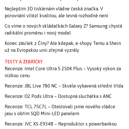
Nejlepším 3D tiskárnám vládne česká značka. V
porovnání vítězí kvalitou, ale levná rozhodně není
Co víme o nových skládačkách Galaxy Z? Samsung chystá
radikální proměnu i nový model
Konec zásilek z Číny? Ale kdepak, e-shopy Temu a Shein
už na Evropskou unii zřejmě vyzrály
TESTY A ŽEBŘÍČKY
Recenze: Intel Core Ultra 5 250K Plus – Vysoký výkon za
nízkou cenu
Recenze: JBL Live 780 NC – Skvěle vybavená střední třída
Recenze: O2 Pods Ultra – Dostupná sluchátka s ANC
Recenze: TCL 75C7L – Otestovali jsme nového vládce
jasu s obřím SQD Mini-LED panelem
Recenze: JVC XS-E934B – Reproduktor s powerbankou