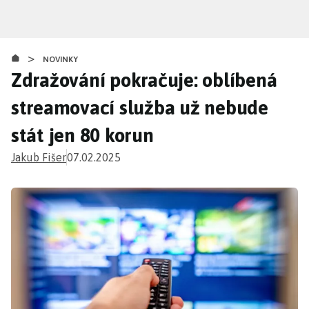
Přejít
k
hlavnímu
>
obsahu
NOVINKY
Zdražování pokračuje: oblíbená
streamovací služba už nebude
stát jen 80 korun
Jakub Fišer
07.02.2025