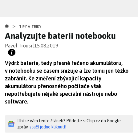
Přejít
k
hlavnímu
>
obsahu
TIPY A TRIKY
Analyzujte baterii notebooku
Pavel Trousil
15.08.2019
Výdrž baterie, tedy přesně řečeno akumulátoru,
v notebooku se časem snižuje a lze tomu jen těžko
zabránit. Ke změření zbývající kapacity
akumulátoru přenosného počítače však
nepotřebujete nějaké speciální nástroje nebo
software.
Líbí se vám tento článek? Přidejte si Chip.cz do Google
zpráv,
stačí jedno kliknutí!