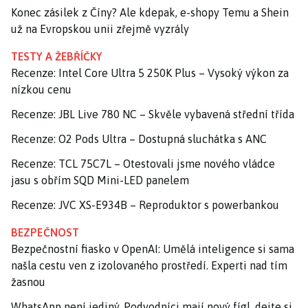
Konec zásilek z Číny? Ale kdepak, e-shopy Temu a Shein
už na Evropskou unii zřejmě vyzrály
TESTY A ŽEBŘÍČKY
Recenze: Intel Core Ultra 5 250K Plus – Vysoký výkon za
nízkou cenu
Recenze: JBL Live 780 NC – Skvěle vybavená střední třída
Recenze: O2 Pods Ultra – Dostupná sluchátka s ANC
Recenze: TCL 75C7L – Otestovali jsme nového vládce
jasu s obřím SQD Mini-LED panelem
Recenze: JVC XS-E934B – Reproduktor s powerbankou
BEZPEČNOST
Bezpečnostní fiasko v OpenAI: Umělá inteligence si sama
našla cestu ven z izolovaného prostředí. Experti nad tím
žasnou
WhatsApp není jediný. Podvodníci mají nový fígl, dejte si