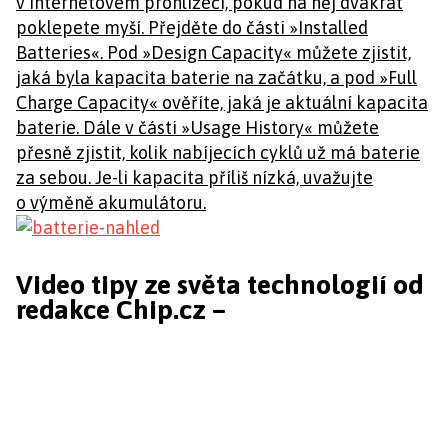
v internetovém prohlížeči, pokud na něj dvakrát
poklepete myší. Přejděte do části »Installed
Batteries«. Pod »Design Capacity« můžete zjistit,
jaká byla kapacita baterie na začátku, a pod »Full
Charge Capacity« ověříte, jaká je aktuální kapacita
baterie. Dále v části »Usage History« můžete
přesně zjistit, kolik nabíjecích cyklů už má baterie
za sebou. Je-li kapacita příliš nízká, uvažujte
o výměně akumulátoru.
Video tipy ze světa technologií od
redakce Chip.cz –