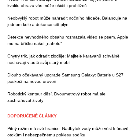
kvalitu obrazu vás může ošidit i prohlížeč
Neobvyklý robot může nahradit nočního hlídače. Balancuje na
jednom kole a dokonce cítí plyn
Detekce nevhodného obsahu rozmazala video se psem. Apple
mu na bříšku našel „nahotu“
Chytrý trik, jak odradit zloděje: Majitelé karavanů schválně
nechávají v autě svůj starý mobil
Dlouho očekávaný upgrade Samsung Galaxy: Baterie u S27
poskočí na novou úroveň
Robotický kentaur děsí. Dvoumetrový robot má ale
zachraňovat životy
DOPORUČENÉ ČLÁNKY
Pitný režim má své hranice. Nadbytek vody může vést k únavě,
otokům i nebezpečnému poklesu sodíku