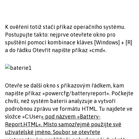
K ověření totiž stačí příkaz operačního systému.
Postupujte takto: nejprve otevřete okno pro
spuštění pomocí kombinace kláves [Windows] + [R]
a do řádku Otevřít napište příkaz »cmd«.
Otevře se další okno s příkazovým řádkem, kam
napište příkaz »powercfg/batteryreport«. Počkejte
chvíli, než systém baterii analyzuje a vytvoří
podrobnou zprávu ve formátu HTML. Tu najdete ve
složce »C:User
« pod názvem »Battery-
Report.HTML«. Místo
samozřejmě použijte své
uživatelské jméno. Soubor se otevřete