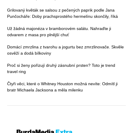
Grilovaný květák se salsou z pečených paprik podle Jana
Punčocháře: Doby prachsprostého hermelínu skončily, říká
Už žádná majonéza v bramborovém salátu. Nahraďte ji
odvarem z masa pro plnější chuť
Domácí zmrzlina z tvarohu a jogurtu bez zmrzlinovače. Skvěle
osvěží a dodá bílkoviny
Proč si ženy pořizují druhý zásnubní prsten? Toto je trend
travel ring
Čtyři věci, které o Whitney Houston možná nevíte: Odmítl ji
bratr Michaela Jacksona a měla milenku