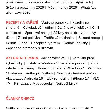
jazykolamy
|
Láska a vztahy
|
Kulturní tipy
|
Ajťák radí
|
Svátky a prázdniny 2026
|
Módní trendy 2026
|
WhatsApp
alternativy 2026
RECEPTY A VAŘENÍ
Vepřová panenka
|
Fazolky na
smetaně
|
Čokoládové muffiny
|
Banánový chlebíček
|
Chili
con carne
|
Sportovní nápoj
|
Zálivky na salát
|
Jahodový
džem
|
Zelná polévka
|
Třešňová bublanina
|
Sekaná recept
|
Perník
|
Lečo
|
Recepty s rybízem
|
Domácí housky
|
Zapečené brambory s uzeným
AKTUÁLNÍ TÉMATA
Jak nastavit Wi-Fi
|
Varování před
kyberútoky
|
Instalace Windows 11 na starší počítač
|
Nový
skládací Samsung
|
Konec modré smrti Windows?
|
Windows
11 zdarma
|
Anthropic Mythos
|
Nouzové otevírání pračky
|
Aktualizace Androidu 16
|
Elektromobilita
|
iPhone 17
|
VLC
TV
|
Klimatizace Maoudegola
|
Nejlepší Linux
ČLÁNKY CHIP.CZ
Netflix Premium slibuje 4K, ale nestačí za něj jen platit. O