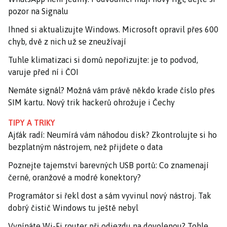
pozor na Signalu
Ihned si aktualizujte Windows. Microsoft opravil přes 600
chyb, dvě z nich už se zneužívají
Tuhle klimatizaci si domů nepořizujte: je to podvod,
varuje před ní i ČOI
Nemáte signál? Možná vám právě někdo krade číslo přes
SIM kartu. Nový trik hackerů ohrožuje i Čechy
TIPY A TRIKY
Ajťák radí: Neumírá vám náhodou disk? Zkontrolujte si ho
bezplatným nástrojem, než přijdete o data
Poznejte tajemství barevných USB portů: Co znamenají
černé, oranžové a modré konektory?
Programátor si řekl dost a sám vyvinul nový nástroj. Tak
dobrý čistič Windows tu ještě nebyl
Vypínáte Wi-Fi router při odjezdu na dovolenou? Tohle