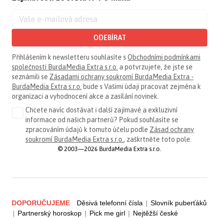
ODEBÍRAT
Přihlášením k newsletteru souhlasíte s
Obchodními podmínkami
společnosti BurdaMedia Extra s.r.o.
a potvrzujete, že jste se
seznámili se
Zásadami ochrany soukromí BurdaMedia Extra -
BurdaMedia Extra s.r.o.
bude s Vašimi údaji pracovat zejména k
organizaci a vyhodnocení akce a zasílání novinek.
Chcete navíc dostávat i další zajímavé a exkluzivní
informace od našich partnerů? Pokud souhlasíte se
zpracováním údajů k tomuto účelu podle
Zásad ochrany
soukromí BurdaMedia Extra s.r.o.
, zaškrtněte toto pole.
© 2003—2026 BurdaMedia Extra s.r.o.
DOPORUČUJEME
Děsivá telefonní čísla
|
Slovník puberťáků
|
Partnerský horoskop
|
Pick me girl
|
Nejtěžší české