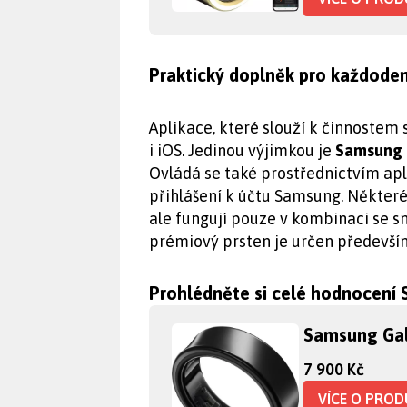
Praktický doplněk pro každoden
Aplikace, které slouží k činnostem 
i iOS. Jedinou výjimkou je
Samsung 
Ovládá se také prostřednictvím ap
přihlášení k účtu Samsung. Některé 
ale fungují pouze v kombinaci se
prémiový prsten je určen předevší
Prohlédněte si celé hodnocení
Samsung Gal
7 900 Kč
VÍCE O PRO