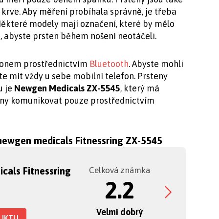
krve. Aby měření probíhala správně, je třeba
Některé modely mají označení, které by mělo
e, abyste prsten během nošení neotáčeli.
efonem prostřednictvím
Bluetooth
. Abyste mohli
te mít vždy u sebe mobilní telefon. Prsteny
u je
Newgen Medicals ZX-5545
, který má
teny komunikovat pouze prostřednictvím
 newgen medicals Fitnessring ZX-5545
cals Fitnessring
Celková známka
2.2
Velmi dobrý
DUKTU