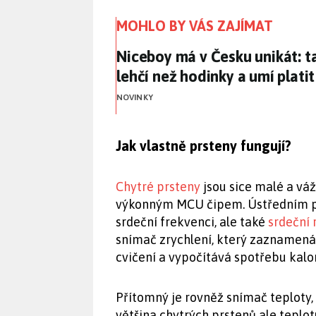
MOHLO BY VÁS ZAJÍMAT
Niceboy má v Česku unikát: t
Niceboy má v Česku unikát: t
lehčí než hodinky a umí platit
NOVINKY
Jak vlastně prsteny fungují?
Chytré prsteny
jsou sice malé a váž
výkonným MCU čipem. Ústředním pr
srdeční frekvenci, ale také
srdeční
snímač zrychlení, který zaznamenáv
cvičení a vypočítává spotřebu kalor
Přítomný je rovněž snímač teploty,
většina chytrých prstenů ale teplo