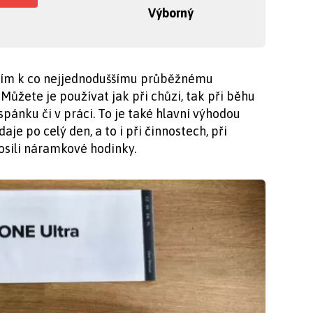
Výborný
vším k co nejjednoduššímu průběžnému
 Můžete je používat jak při chůzi, tak při běhu
spánku či v práci. To je také hlavní výhodou
aje po celý den, a to i při činnostech, při
osili náramkové hodinky.