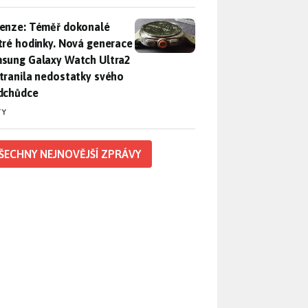
enze: Téměř dokonalé chytré hodinky. Nová generace Samsung
enze: Téměř dokonalé
tré hodinky. Nová generace
sung Galaxy Watch Ultra2
tranila nedostatky svého
dchůdce
TY
ŠECHNY NEJNOVĚJŠÍ ZPRÁVY