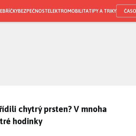
EBŘÍČKY
BEZPEČNOST
ELEKTROMOBILITA
TIPY A TRIKY
ČASO
ořídili chytrý prsten? V mnoha
tré hodinky