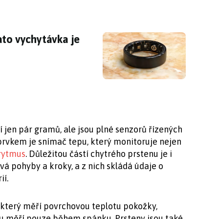
ato vychytávka je lehčí než hodinky a umí pla
ato vychytávka je
í jen pár gramů, ale jsou plné senzorů řízených
vkem je snímač tepu, který monitoruje nejen
 rytmus
. Důležitou částí chytrého prstenu je i
á pohyby a kroky, a z nich skládá údaje o
ií.
 který měří povrchovou teplotu pokožky,
tu měří pouze během spánku. Prsteny jsou také