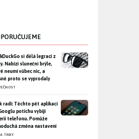
PORUČUJEME
DuckGo si dělá legraci z Mety. Nabízí sluneční brýle, které n
kDuckGo si dělá legraci z
. Nabízí sluneční brýle,
ré neumí vůbec nic, a
sně proto se vyprodaly
PEČNOST
ák radí: Těchto pět aplikací od Googlu potichu vybíjí baterii
k radí: Těchto pět aplikací
Googlu potichu vybíjí
erii telefonu. Pomůže
noduchá změna nastavení
 A TRIKY