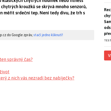
to klasických chytrých hodinek nebo fitness
ř chytrých kroužků se skrývá mnoho senzorů,
Rec
Rec
 měřit srdeční tep. Není tedy divu, že trh s
chy
Sam
ods
pře
hip.cz do Google zpráv,
stačí jedno kliknutí!
TES
V
 ten správný čas?
život
Který z nich vás nezradí bez nabíječky?