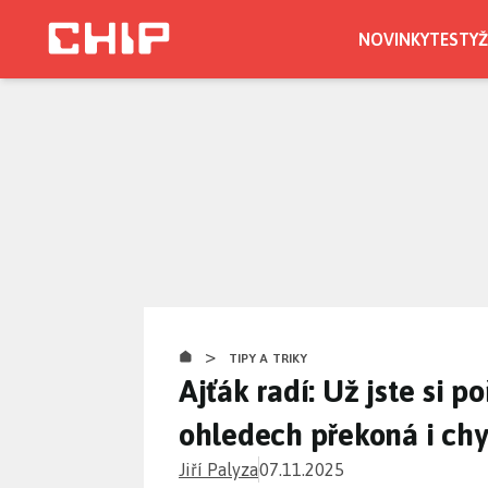
Přejít
k
NOVINKY
TESTY
Ž
hlavnímu
obsahu
>
TIPY A TRIKY
Ajťák radí: Už jste si p
ohledech překoná i chy
Jiří Palyza
07.11.2025