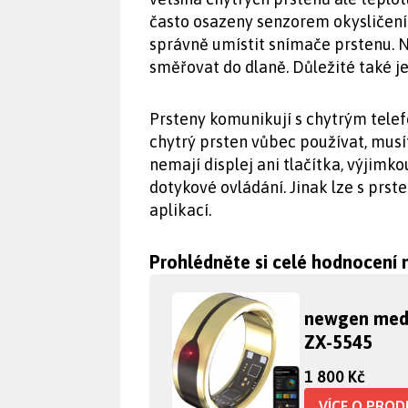
často osazeny senzorem okysličení 
správně umístit snímače prstenu. 
směřovat do dlaně. Důležité také j
Prsteny komunikují s chytrým tel
chytrý prsten vůbec používat, musí
nemají displej ani tlačítka, výjimko
dotykové ovládání. Jinak lze s prs
aplikací.
Prohlédněte si celé hodnocení
newgen medi
ZX-5545
1 800 Kč
VÍCE O PRO