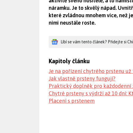
aktivitě svého nositele, a to namís
náramku. Je to skvělý nápad. Uvnit
které zvládnou mnohem více, než jen
nimi neustále roste.
Líbí se vám tento článek? Přidejte si C
Kapitoly článku
Je na pořízení chytrého prstenu už
Jak vlastně prsteny fungují?
Praktický doplněk pro každodenní 
Chytré prsteny s výdrží až 10 dní: 
Placení s prstenem