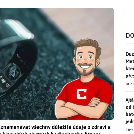
DO
Duck
Duc
Mety
kte
pře
BEZ
Ajť
Ajťá
od 
bat
jed
aznamenávat všechny důležité údaje o zdraví a
TIPY