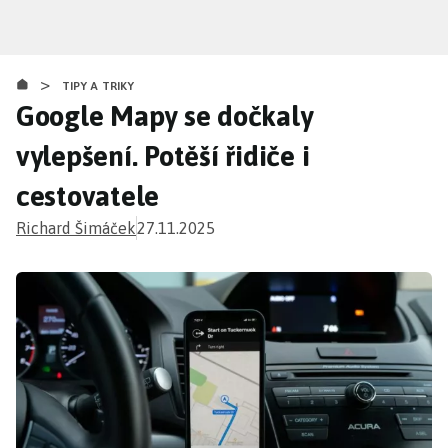
Přejít
k
hlavnímu
>
obsahu
TIPY A TRIKY
Google Mapy se dočkaly
vylepšení. Potěší řidiče i
cestovatele
Richard Šimáček
27.11.2025