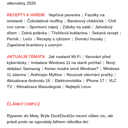
alternativy 2026
RECEPTY A VAŘENÍ
Vepřová panenka
|
Fazolky na
smetaně
|
Čokoládové muffiny
|
Banánový chlebíček
|
Chili
con carne
|
Sportovní nápoj
|
Zálivky na salát
|
Jahodový
džem
|
Zelná polévka
|
Třešňová bublanina
|
Sekaná recept
|
Perník
|
Lečo
|
Recepty s rybízem
|
Domácí housky
|
Zapečené brambory s uzeným
AKTUÁLNÍ TÉMATA
Jak nastavit Wi-Fi
|
Varování před
kyberútoky
|
Instalace Windows 11 na starší počítač
|
Nový
skládací Samsung
|
Konec modré smrti Windows?
|
Windows
11 zdarma
|
Anthropic Mythos
|
Nouzové otevírání pračky
|
Aktualizace Androidu 16
|
Elektromobilita
|
iPhone 17
|
VLC
TV
|
Klimatizace Maoudegola
|
Nejlepší Linux
ČLÁNKY CHIP.CZ
Rýpanec do Mety. Brýle DuckDuckGo neumí vůbec nic, ale
právě proto se vyprodaly během několika dní