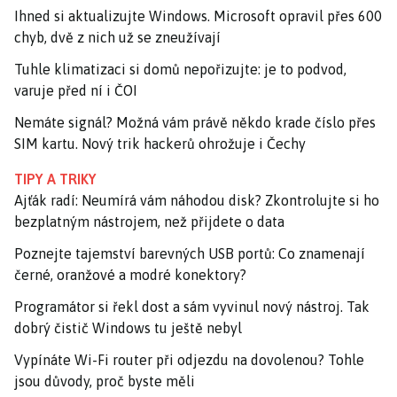
Ihned si aktualizujte Windows. Microsoft opravil přes 600
chyb, dvě z nich už se zneužívají
Tuhle klimatizaci si domů nepořizujte: je to podvod,
varuje před ní i ČOI
Nemáte signál? Možná vám právě někdo krade číslo přes
SIM kartu. Nový trik hackerů ohrožuje i Čechy
TIPY A TRIKY
Ajťák radí: Neumírá vám náhodou disk? Zkontrolujte si ho
bezplatným nástrojem, než přijdete o data
Poznejte tajemství barevných USB portů: Co znamenají
černé, oranžové a modré konektory?
Programátor si řekl dost a sám vyvinul nový nástroj. Tak
dobrý čistič Windows tu ještě nebyl
Vypínáte Wi-Fi router při odjezdu na dovolenou? Tohle
jsou důvody, proč byste měli