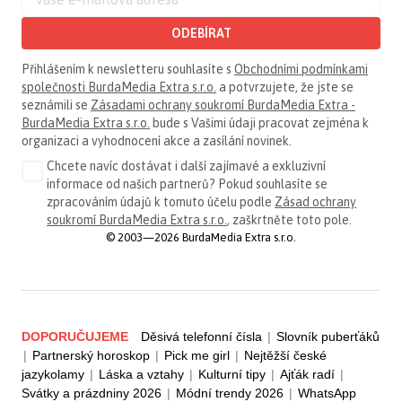
ODEBÍRAT
Přihlášením k newsletteru souhlasíte s
Obchodními podmínkami
společnosti BurdaMedia Extra s.r.o.
a potvrzujete, že jste se
seznámili se
Zásadami ochrany soukromí BurdaMedia Extra -
BurdaMedia Extra s.r.o.
bude s Vašimi údaji pracovat zejména k
organizaci a vyhodnocení akce a zasílání novinek.
Chcete navíc dostávat i další zajímavé a exkluzivní
informace od našich partnerů? Pokud souhlasíte se
zpracováním údajů k tomuto účelu podle
Zásad ochrany
soukromí BurdaMedia Extra s.r.o.
, zaškrtněte toto pole.
© 2003—2026 BurdaMedia Extra s.r.o.
DOPORUČUJEME
Děsivá telefonní čísla
|
Slovník puberťáků
|
Partnerský horoskop
|
Pick me girl
|
Nejtěžší české
jazykolamy
|
Láska a vztahy
|
Kulturní tipy
|
Ajťák radí
|
Svátky a prázdniny 2026
|
Módní trendy 2026
|
WhatsApp