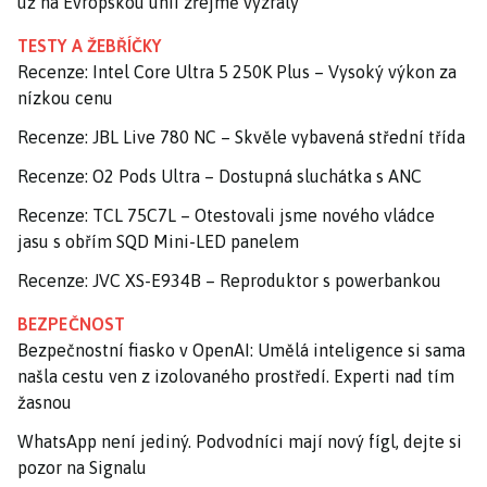
už na Evropskou unii zřejmě vyzrály
TESTY A ŽEBŘÍČKY
Recenze: Intel Core Ultra 5 250K Plus – Vysoký výkon za
nízkou cenu
Recenze: JBL Live 780 NC – Skvěle vybavená střední třída
Recenze: O2 Pods Ultra – Dostupná sluchátka s ANC
Recenze: TCL 75C7L – Otestovali jsme nového vládce
jasu s obřím SQD Mini-LED panelem
Recenze: JVC XS-E934B – Reproduktor s powerbankou
BEZPEČNOST
Bezpečnostní fiasko v OpenAI: Umělá inteligence si sama
našla cestu ven z izolovaného prostředí. Experti nad tím
žasnou
WhatsApp není jediný. Podvodníci mají nový fígl, dejte si
pozor na Signalu