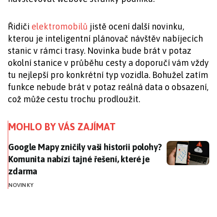
Řidiči
elektromobilů
jistě ocení další novinku,
kterou je inteligentní plánovač návštěv nabíjecích
stanic v rámci trasy. Novinka bude brát v potaz
okolní stanice v průběhu cesty a doporučí vám vždy
tu nejlepší pro konkrétní typ vozidla. Bohužel zatím
funkce nebude brát v potaz reálná data o obsazení,
což může cestu trochu prodloužit.
MOHLO BY VÁS ZAJÍMAT
Google Mapy zničily vaši historii polohy? Komunita na
Google Mapy zničily vaši historii polohy?
Komunita nabízí tajné řešení, které je
zdarma
NOVINKY