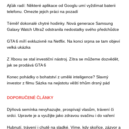
Ajťák radí: Některé aplikace od Googlu umí vyždímat baterii
telefonu. Omezte jejich práci na pozadí
Téměř dokonalé chytré hodinky. Nová generace Samsung
Galaxy Watch Ultra2 odstranila nedostatky svého předchůdce
GTA 6 míří exkluzivně na Netflix. Na konci srpna se tam objeví
velká ukázka
Z Xboxu se stal investiční nástroj. Zítra se můžeme dozvědět,
jak se prodává GTA 6
Konec pohádky o bohatství z umělé inteligence? Slavný
investor z filmu Sázka na nejistotu věští trhům drsný pád
DOPORUČENÉ ČLÁNKY
Dýňová semínka nevyhazujte, prospívají vlasům, trávení či
srdci. Upravte je a využijte jako zdravou svačinu i do vaření
Hubnutí, trávení i chutě na sladké. Víme, kdy skořice, zázvor a