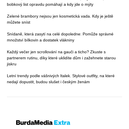
bobkový list opravdu pomáhají a kdy jde o mýty
Zelené brambory nejsou jen kosmetická vada. Kdy je ještě
můžete sníst
Snídaně, která zasytí na celé dopoledne: Pomůže správné
množství bílkovin a dostatek vlákniny
Každý večer jen scrollování na gauči a ticho? Zkuste s
partnerem rutinu, díky které uklidíte dům i zažehnete starou
jiskru
Letní trendy podle vášnivých Italek. Stylové outfity, na které
nedají dopustit, budou slušet i českým ženám