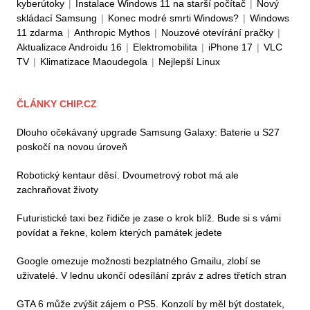
kyberútoky
|
Instalace Windows 11 na starší počítač
|
Nový
skládací Samsung
|
Konec modré smrti Windows?
|
Windows
11 zdarma
|
Anthropic Mythos
|
Nouzové otevírání pračky
|
Aktualizace Androidu 16
|
Elektromobilita
|
iPhone 17
|
VLC
TV
|
Klimatizace Maoudegola
|
Nejlepší Linux
ČLÁNKY CHIP.CZ
Dlouho očekávaný upgrade Samsung Galaxy: Baterie u S27
poskočí na novou úroveň
Robotický kentaur děsí. Dvoumetrový robot má ale
zachraňovat životy
Futuristické taxi bez řidiče je zase o krok blíž. Bude si s vámi
povídat a řekne, kolem kterých památek jedete
Google omezuje možnosti bezplatného Gmailu, zlobí se
uživatelé. V lednu ukončí odesílání zpráv z adres třetích stran
GTA 6 může zvýšit zájem o PS5. Konzolí by měl být dostatek,