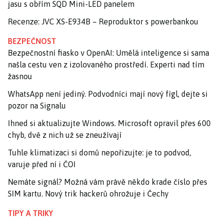
jasu s obřím SQD Mini-LED panelem
Recenze: JVC XS-E934B – Reproduktor s powerbankou
BEZPEČNOST
Bezpečnostní fiasko v OpenAI: Umělá inteligence si sama
našla cestu ven z izolovaného prostředí. Experti nad tím
žasnou
WhatsApp není jediný. Podvodníci mají nový fígl, dejte si
pozor na Signalu
Ihned si aktualizujte Windows. Microsoft opravil přes 600
chyb, dvě z nich už se zneužívají
Tuhle klimatizaci si domů nepořizujte: je to podvod,
varuje před ní i ČOI
Nemáte signál? Možná vám právě někdo krade číslo přes
SIM kartu. Nový trik hackerů ohrožuje i Čechy
TIPY A TRIKY