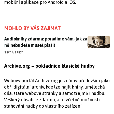
mobilní aplikace pro Android a iOS.
MOHLO BY VÁS ZAJÍMAT
Audioknihy zdarma: poradíme vám, jak za ně nebudet
Audioknihy zdarma: poradíme vám, jak za
ně nebudete muset platit
TIPY A TRIKY
Archive.org – pokladnice klasické hudby
Webový portál Archive.org je známý především jako
obří digitální archiv, kde lze najít knihy, umělecká
díla, staré webové stránky a samozřejmě i hudbu.
Veškerý obsah je zdarma, a to včetně možnosti
stahování hudby do vlastního zařízení.