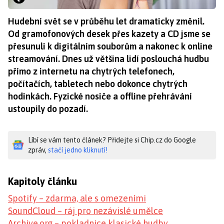
Hudební svět se v průběhu let dramaticky změnil.
Od gramofonových desek přes kazety a CD jsme se
přesunuli k digitálním souborům a nakonec k online
streamování. Dnes už většina lidí poslouchá hudbu
přímo z internetu na chytrých telefonech,
počítačích, tabletech nebo dokonce chytrých
hodinkách. Fyzické nosiče a offline přehrávání
ustoupily do pozadí.
Líbí se vám tento článek? Přidejte si Chip.cz do Google
zpráv,
stačí jedno kliknutí!
Kapitoly článku
Spotify – zdarma, ale s omezeními
SoundCloud – ráj pro nezávislé umělce
Archive.org – pokladnice klasické hudby