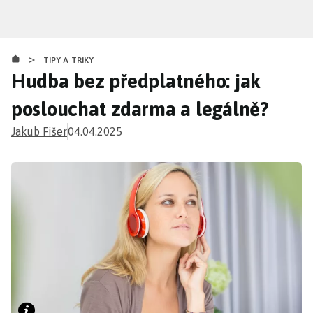
Přejít
k
hlavnímu
>
obsahu
TIPY A TRIKY
Hudba bez předplatného: jak
poslouchat zdarma a legálně?
Jakub Fišer
04.04.2025