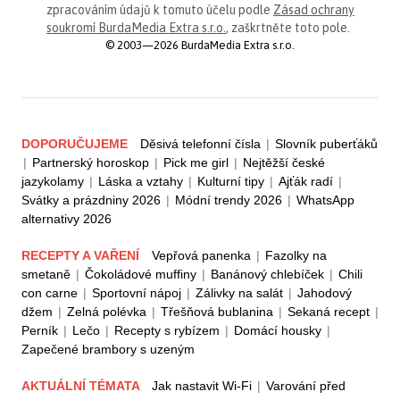
zpracováním údajů k tomuto účelu podle
Zásad ochrany
soukromí BurdaMedia Extra s.r.o.
, zaškrtněte toto pole.
© 2003—2026 BurdaMedia Extra s.r.o.
DOPORUČUJEME
Děsivá telefonní čísla
|
Slovník puberťáků
|
Partnerský horoskop
|
Pick me girl
|
Nejtěžší české
jazykolamy
|
Láska a vztahy
|
Kulturní tipy
|
Ajťák radí
|
Svátky a prázdniny 2026
|
Módní trendy 2026
|
WhatsApp
alternativy 2026
RECEPTY A VAŘENÍ
Vepřová panenka
|
Fazolky na
smetaně
|
Čokoládové muffiny
|
Banánový chlebíček
|
Chili
con carne
|
Sportovní nápoj
|
Zálivky na salát
|
Jahodový
džem
|
Zelná polévka
|
Třešňová bublanina
|
Sekaná recept
|
Perník
|
Lečo
|
Recepty s rybízem
|
Domácí housky
|
Zapečené brambory s uzeným
AKTUÁLNÍ TÉMATA
Jak nastavit Wi-Fi
|
Varování před