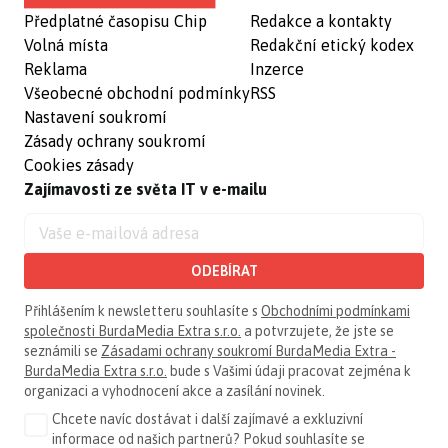
Předplatné časopisu Chip
Redakce a kontakty
Volná místa
Redakční etický kodex
Reklama
Inzerce
Všeobecné obchodní podmínky
RSS
Nastavení soukromí
Zásady ochrany soukromí
Cookies zásady
Zajímavosti ze světa IT v e-mailu
ODEBÍRAT
Přihlášením k newsletteru souhlasíte s
Obchodními podmínkami
společnosti BurdaMedia Extra s.r.o.
a potvrzujete, že jste se
seznámili se
Zásadami ochrany soukromí BurdaMedia Extra -
BurdaMedia Extra s.r.o.
bude s Vašimi údaji pracovat zejména k
organizaci a vyhodnocení akce a zasílání novinek.
Chcete navíc dostávat i další zajímavé a exkluzivní
informace od našich partnerů? Pokud souhlasíte se