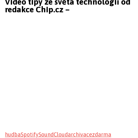
Video tipy ze světa technologií od
redakce Chip.cz –
hudba
Spotify
SoundCloud
archivace
zdarma