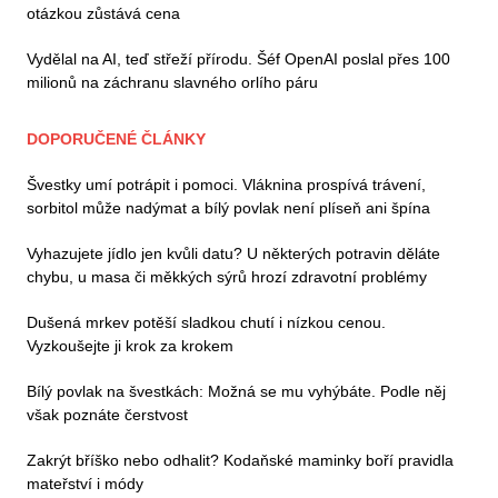
otázkou zůstává cena
Vydělal na AI, teď střeží přírodu. Šéf OpenAI poslal přes 100
milionů na záchranu slavného orlího páru
DOPORUČENÉ ČLÁNKY
Švestky umí potrápit i pomoci. Vláknina prospívá trávení,
sorbitol může nadýmat a bílý povlak není plíseň ani špína
Vyhazujete jídlo jen kvůli datu? U některých potravin děláte
chybu, u masa či měkkých sýrů hrozí zdravotní problémy
Dušená mrkev potěší sladkou chutí i nízkou cenou.
Vyzkoušejte ji krok za krokem
Bílý povlak na švestkách: Možná se mu vyhýbáte. Podle něj
však poznáte čerstvost
Zakrýt bříško nebo odhalit? Kodaňské maminky boří pravidla
mateřství i módy