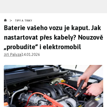
Přejít
k
hlavnímu
>
obsahu
TIPY A TRIKY
Baterie vašeho vozu je kaput. Jak
nastartovat přes kabely? Nouzově
„probudíte“ i elektromobil
Jiří Palyza
14.01.2026