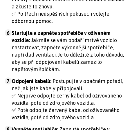
a zkuste to znovu.
✅
Po třech neúspěšných pokusech volejte
odbornou pomoc.
6
Startujte a zapněte spotřebiče v oživeném
vozidle:
Jakmile se vám podaří mrtvé vozidlo
nastartovat, zapněte výkonnější spotřebiče,
například ventilaci. Je to důležité z toho důvodu,
aby se při odpojování kabelů zamezilo
napěťovým špičkám.
7
Odpojení kabelů:
Postupujte v opačném pořadí,
než jak jste kabely připojovali.
✅
Nejprve odpojte černý kabel od oživovaného
vozidla, poté od zdrojového vozidla.
✅
Poté odpojte červený kabel od oživovaného
vozidla, poté od zdrojového vozidla.
8
Vypněte spotřebiče:
Zapnuté spotřebiče v