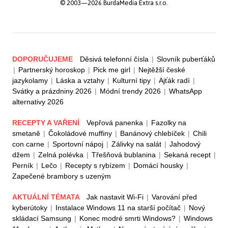
© 2003—2026 BurdaMedia Extra s.r.o.
DOPORUČUJEME
Děsivá telefonní čísla
|
Slovník puberťáků
|
Partnerský horoskop
|
Pick me girl
|
Nejtěžší české
jazykolamy
|
Láska a vztahy
|
Kulturní tipy
|
Ajťák radí
|
Svátky a prázdniny 2026
|
Módní trendy 2026
|
WhatsApp
alternativy 2026
RECEPTY A VAŘENÍ
Vepřová panenka
|
Fazolky na
smetaně
|
Čokoládové muffiny
|
Banánový chlebíček
|
Chili
con carne
|
Sportovní nápoj
|
Zálivky na salát
|
Jahodový
džem
|
Zelná polévka
|
Třešňová bublanina
|
Sekaná recept
|
Perník
|
Lečo
|
Recepty s rybízem
|
Domácí housky
|
Zapečené brambory s uzeným
AKTUÁLNÍ TÉMATA
Jak nastavit Wi-Fi
|
Varování před
kyberútoky
|
Instalace Windows 11 na starší počítač
|
Nový
skládací Samsung
|
Konec modré smrti Windows?
|
Windows