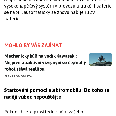
vysokonapěťový systém v provozu a trakční baterie
se nabíjí, automaticky se znovu nabije i 12V
baterie.
MOHLO BY VÁS ZAJÍMAT
Mechanický kůň na vodík Kawasaki: Nejprve atraktivní 
Mechanický kůň na vodík Kawasaki:
Nejprve atraktivní vize, nyní se čtyřnohý
robot stává realitou
ELEKTROMOBILITA
Startování pomocí elektromobilu: Do toho se
raději vůbec nepouštějte
Pokud chcete prostřednictvím vašeho