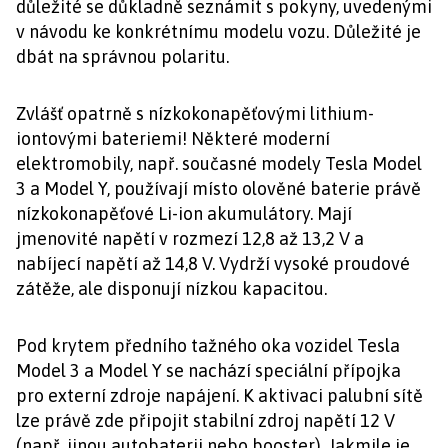
důležité se důkladně seznámit s pokyny, uvedenými
v návodu ke konkrétnímu modelu vozu. Důležité je
dbát na správnou polaritu.
Zvlášť opatrně s nízkokonapěťovými lithium-
iontovými bateriemi! Některé moderní
elektromobily, např. současné modely Tesla Model
3 a Model Y, používají místo olověné baterie právě
nízkokonapěťové Li-ion akumulátory. Mají
jmenovité napětí v rozmezí 12,8 až 13,2 V a
nabíjecí napětí až 14,8 V. Vydrží vysoké proudové
zátěže, ale disponují nízkou kapacitou.
Pod krytem předního tažného oka vozidel Tesla
Model 3 a Model Y se nachází speciální přípojka
pro externí zdroje napájení. K aktivaci palubní sítě
lze právě zde připojit stabilní zdroj napětí 12 V
(např. jinou autobaterii nebo booster). Jakmile je