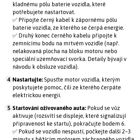
kladnému pólu baterie vozidla, které
potřebujete nastartovat.
✅
Připojte černý kabel k zápornému pólu
baterie vozidla, ze kterého se čerpá energie.
✅
Druhý konec černého kabelu připojte k
zemnícímu bodu na mrtvém vozidle (např.
nelakovaná plocha na bloku motoru nebo
speciální uzemňovací svorka. Detaily bývají v
návodu k obsluze vozidla).
4
Nastartujte:
Spusťte motor vozidla, kterým
poskytujete pomoc, čili ze kterého čerpáte
elektrickou energii.
5
Startování oživovaného auta:
Pokud se vůz
aktivuje (rozsvítí se displeje, které signalizují
připravenost ke startu), pokračujte bodem 6.
✅
Pokud se vozidlo nespustí, počkejte další 2–3
minuty s běžícím motorem záchranného vozidla