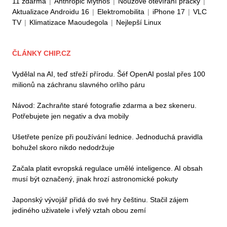
11 zdarma
|
Anthropic Mythos
|
Nouzové otevírání pračky
|
Aktualizace Androidu 16
|
Elektromobilita
|
iPhone 17
|
VLC
TV
|
Klimatizace Maoudegola
|
Nejlepší Linux
ČLÁNKY CHIP.CZ
Vydělal na AI, teď střeží přírodu. Šéf OpenAI poslal přes 100
milionů na záchranu slavného orlího páru
Návod: Zachraňte staré fotografie zdarma a bez skeneru.
Potřebujete jen negativ a dva mobily
Ušetřete peníze při používání lednice. Jednoduchá pravidla
bohužel skoro nikdo nedodržuje
Začala platit evropská regulace umělé inteligence. AI obsah
musí být označený, jinak hrozí astronomické pokuty
Japonský vývojář přidá do své hry češtinu. Stačil zájem
jediného uživatele i vřelý vztah obou zemí