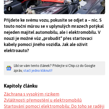
Přijdete ke svému vozu, pokusíte se odjet a – nic. S
touto noční můrou se v uplynulých mrazech potýkal
nejeden majitel automobilu, ale i elektromobilu. V
nouzi je možné vůz „probudit“ přes startovací
kabely pomocí jiného vozidla. Jak ale oživit
elektroauto?
Líbí se vám tento článek? Přidejte si Chip.cz do Google
zpráv,
stačí jedno kliknutí!
Kapitoly článku
Záchrana s vysokým rizikem
Zvláštnosti přemostění u elektromobilů
Startování pomocí elektromobilu: Do toho se raději