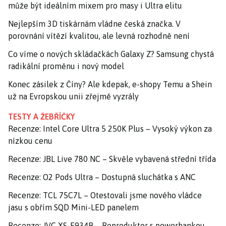
může být ideálním mixem pro masy i Ultra elitu
Nejlepším 3D tiskárnám vládne česká značka. V
porovnání vítězí kvalitou, ale levná rozhodně není
Co víme o nových skládačkách Galaxy Z? Samsung chystá
radikální proměnu i nový model
Konec zásilek z Číny? Ale kdepak, e-shopy Temu a Shein
už na Evropskou unii zřejmě vyzrály
TESTY A ŽEBŘÍČKY
Recenze: Intel Core Ultra 5 250K Plus – Vysoký výkon za
nízkou cenu
Recenze: JBL Live 780 NC – Skvěle vybavená střední třída
Recenze: O2 Pods Ultra – Dostupná sluchátka s ANC
Recenze: TCL 75C7L – Otestovali jsme nového vládce
jasu s obřím SQD Mini-LED panelem
Recenze: JVC XS-E934B – Reproduktor s powerbankou