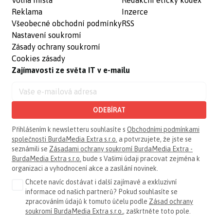
Volná místa
Redakční etický kodex
Reklama
Inzerce
Všeobecné obchodní podmínky
RSS
Nastavení soukromí
Zásady ochrany soukromí
Cookies zásady
Zajímavosti ze světa IT v e-mailu
ODEBÍRAT
Přihlášením k newsletteru souhlasíte s
Obchodními podmínkami
společnosti BurdaMedia Extra s.r.o.
a potvrzujete, že jste se
seznámili se
Zásadami ochrany soukromí BurdaMedia Extra -
BurdaMedia Extra s.r.o.
bude s Vašimi údaji pracovat zejména k
organizaci a vyhodnocení akce a zasílání novinek.
Chcete navíc dostávat i další zajímavé a exkluzivní
informace od našich partnerů? Pokud souhlasíte se
zpracováním údajů k tomuto účelu podle
Zásad ochrany
soukromí BurdaMedia Extra s.r.o.
, zaškrtněte toto pole.