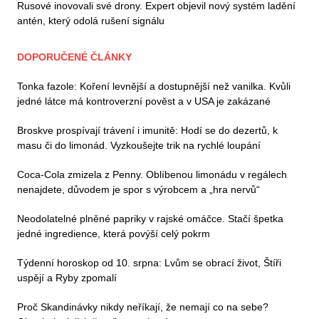
Rusové inovovali své drony. Expert objevil nový systém ladění
antén, který odolá rušení signálu
DOPORUČENÉ ČLÁNKY
Tonka fazole: Koření levnější a dostupnější než vanilka. Kvůli
jedné látce má kontroverzní pověst a v USA je zakázané
Broskve prospívají trávení i imunitě: Hodí se do dezertů, k
masu či do limonád. Vyzkoušejte trik na rychlé loupání
Coca-Cola zmizela z Penny. Oblíbenou limonádu v regálech
nenajdete, důvodem je spor s výrobcem a „hra nervů“
Neodolatelné plněné papriky v rajské omáčce. Stačí špetka
jedné ingredience, která povýší celý pokrm
Týdenní horoskop od 10. srpna: Lvům se obrací život, Štíři
uspějí a Ryby zpomalí
Proč Skandinávky nikdy neříkají, že nemají co na sebe?