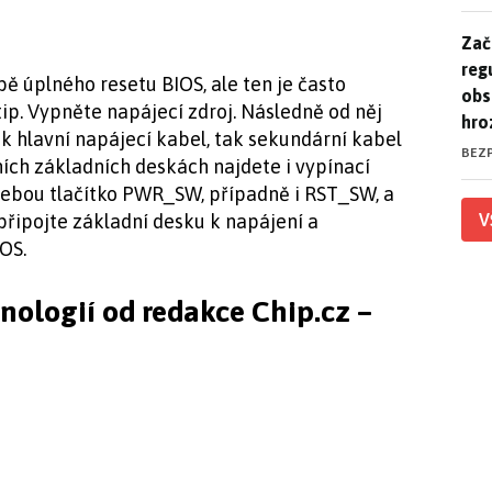
Zač
Zač
reg
ě úplného resetu BIOS, ale ten je často
obs
ip. Vypněte napájecí zdroj. Následně od něj
hro
ak hlavní napájecí kabel, tak sekundární kabel
BEZ
ch základních deskách najdete i vypínací
sebou tlačítko PWR_SW, případně i RST_SW, a
V
připojte základní desku k napájení a
OS.
hnologií od redakce Chip.cz –