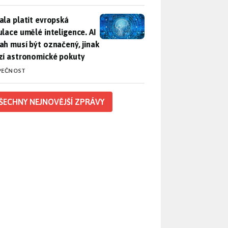
ala platit evropská regulace umělé inteligence. AI obsah musí
ala platit evropská
ulace umělé inteligence. AI
ah musí být označený, jinak
zí astronomické pokuty
PEČNOST
ŠECHNY NEJNOVĚJŠÍ ZPRÁVY