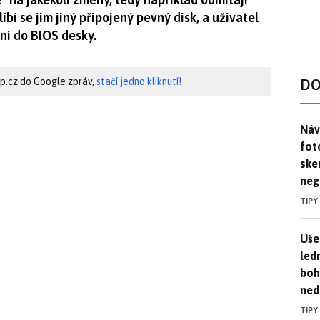
í se jim jiný připojený pevný disk, a uživatel
ní do BIOS desky.
hip.cz do Google zpráv,
stačí jedno kliknutí!
DO
Náv
Náv
fot
ske
neg
TIPY
Uše
Uše
led
boh
ned
TIPY