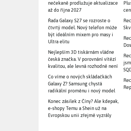
nečekaně prodlužuje aktualizace
Plu
až do října 2027
ce
Řada Galaxy S27 se rozroste o
Rec
čtvrtý model. Nový telefon může
Skv
být ideálním mixem pro masy i
Rec
Ultra elitu
Dos
Nejlepším 3D tiskárnám vládne
Rec
česká značka. V porovnání vítězí
jsm
kvalitou, ale levná rozhodně není
SQD
Co víme o nových skládačkách
Rec
Galaxy Z? Samsung chystá
Rep
radikální proměnu i nový model
Konec zásilek z Číny? Ale kdepak,
e-shopy Temu a Shein už na
Evropskou unii zřejmě vyzrály