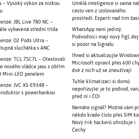
s – Vysoký výkon za nízkou
Umělá inteligence si sama na
nu
cestu ven z izolovaného
prostředí. Experti nad tím ža
enze: JBL Live 780 NC –
ěle vybavená střední třída
WhatsApp není jediný.
Podvodníci mají nový fígl, dej
enze: O2 Pods Ultra –
si pozor na Signalu
tupná sluchátka s ANC
Ihned si aktualizujte Windows
enze: TCL 75C7L – Otestovali
Microsoft opravil přes 600 ch
e nového vládce jasu s obřím
dvě z nich už se zneužívají
 Mini-LED panelem
Tuhle klimatizaci si domů
enze: JVC XS-E934B –
nepořizujte: je to podvod, var
roduktor s powerbankou
před ní i ČOI
Nemáte signál? Možná vám p
někdo krade číslo přes SIM ka
Nový trik hackerů ohrožuje i
Čechy