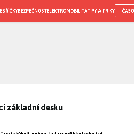
EBŘÍČKY
BEZPEČNOST
ELEKTROMOBILITA
TIPY A TRIKY
ČASO
ící základní desku
“ na jakékoli změny, tedy například odmítají