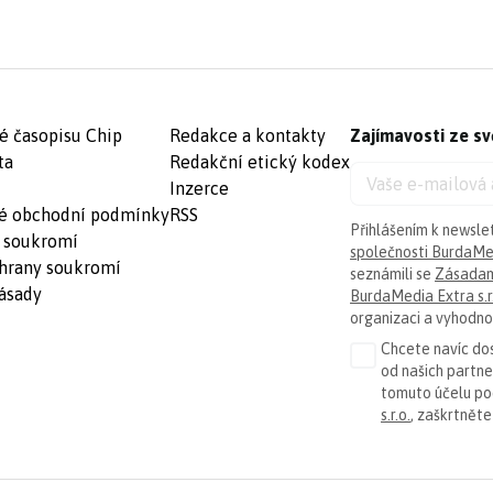
é časopisu Chip
Redakce a kontakty
Zajímavosti ze sv
ta
Redakční etický kodex
Inzerce
é obchodní podmínky
RSS
Přihlášením k newsle
 soukromí
společnosti BurdaMed
hrany soukromí
seznámili se
Zásadam
ásady
BurdaMedia Extra s.r
organizaci a vyhodnoc
Chcete navíc dos
od našich partn
tomuto účelu p
s.r.o.
, zaškrtněte