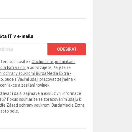
ěta IT v e-mailu
ODEBÍRAT
tteru souhlasíte s
Obchodními podmínkami
ia Extra s.r.o.
a potvrzujete, že jste se
i ochrany soukromí BurdaMedia Extra -
.o.
bude s Vašimi údaji pracovat zejména k
ení akce a zasílání novinek.
távat i další zajímavé a exkluzivní informace
erů? Pokud souhlasíte se zpracováním údajů k
odle
Zásad ochrany soukromí BurdaMedia Extra
 toto pole.