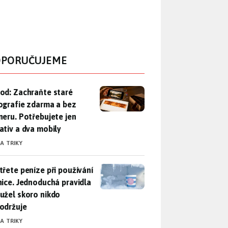
PORUČUJEME
od: Zachraňte staré fotografie zdarma a bez skeneru. Potřebuje
od: Zachraňte staré
ografie zdarma a bez
neru. Potřebujete jen
ativ a dva mobily
 A TRIKY
třete peníze při používání lednice. Jednoduchá pravidla bohuž
třete peníze při používání
nice. Jednoduchá pravidla
užel skoro nikdo
održuje
 A TRIKY