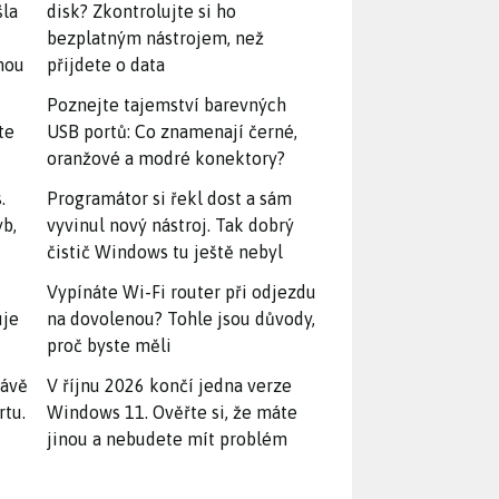
šla
disk? Zkontrolujte si ho
bezplatným nástrojem, než
snou
přijdete o data
Poznejte tajemství barevných
te
USB portů: Co znamenají černé,
oranžové a modré konektory?
.
Programátor si řekl dost a sám
yb,
vyvinul nový nástroj. Tak dobrý
čistič Windows tu ještě nebyl
Vypínáte Wi-Fi router při odjezdu
uje
na dovolenou? Tohle jsou důvody,
proč byste měli
rávě
V říjnu 2026 končí jedna verze
rtu.
Windows 11. Ověřte si, že máte
jinou a nebudete mít problém