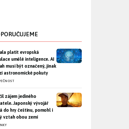
PORUČUJEME
ala platit evropská regulace umělé inteligence. AI obsah musí
ala platit evropská
ulace umělé inteligence. AI
ah musí být označený, jinak
zí astronomické pokuty
PEČNOST
il zájem jediného uživatele. Japonský vývojář přidá do hry češ
čil zájem jediného
vatele. Japonský vývojář
dá do hry češtinu, pomohl i
lý vztah obou zemí
INKY