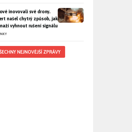
vé inovovali své drony. Expert našel chytrý způsob, jak se sna
ové inovovali své drony.
ert našel chytrý způsob, jak
snaží vyhnout rušení signálu
INKY
ŠECHNY NEJNOVĚJŠÍ ZPRÁVY