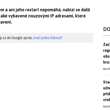
m a ani jeho restart nepomáhá, nabízí se další
také vybavené nouzovými IP adresami, které
tavení.
DO
hip.cz do Google zpráv,
stačí jedno kliknutí!
Zač
Zač
reg
obs
hro
BEZ
Stač
Sta
uži
při
vře
NOV