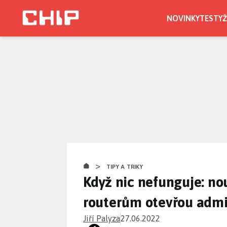
Přejít
k
NOVINKY
TESTY
Ž
hlavnímu
obsahu
>
TIPY A TRIKY
Když nic nefunguje: no
routerům otevřou admi
Jiří Palyza
27.06.2022