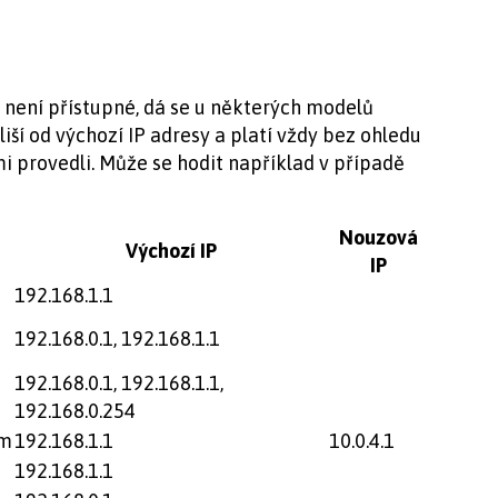
 není přístupné, dá se u některých modelů
liší od výchozí IP adresy a platí vždy bez ohledu
ami provedli. Může se hodit například v případě
Nouzová
Výchozí IP
IP
192.168.1.1
192.168.0.1, 192.168.1.1
192.168.0.1, 192.168.1.1,
192.168.0.254
om
192.168.1.1
10.0.4.1
192.168.1.1