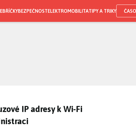
EBŘÍČKY
BEZPEČNOST
ELEKTROMOBILITA
TIPY A TRIKY
ČASO
uzové IP adresy k Wi-Fi
nistraci