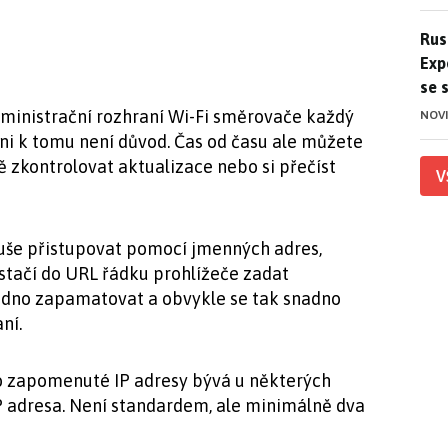
Ruso
Rus
Exp
se 
administrační rozhraní Wi-Fi směrovače každý
NOV
ni k tomu není důvod. Čas od času ale můžete
ě zkontrolovat aktualizace nebo si přečíst
V
uše přistupovat pomocí jmenných adres,
 stačí do URL řádku prohlížeče zadat
snadno zapamatovat a obvykle se tak snadno
ní.
o zapomenuté IP adresy bývá u některých
P adresa. Není standardem, ale minimálně dva