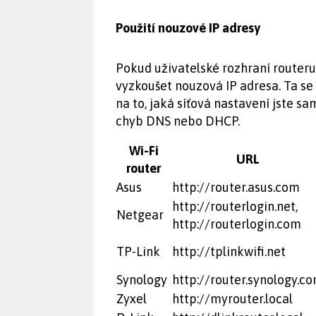
Použití nouzové IP adresy
Pokud uživatelské rozhraní routeru
vyzkoušet nouzová IP adresa. Ta se 
na to, jaká síťová nastavení jste s
chyb DNS nebo DHCP.
Wi-Fi
URL
router
Asus
http://router.asus.com
http://routerlogin.net,
Netgear
http://routerlogin.com
TP-Link
http://tplinkwifi.net
Synology
http://router.synology.c
Zyxel
http://myrouter.local