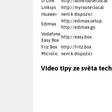
D-Link
http://dlinkrouter.local
Linksys
http://myrouter.local
Huawei
není k dispozici
http://edimax.setup,
Edimax
http://edimax.go
Vodafone
http://easy.box
Easy Box
Friz Box
http://fritz.box
Microtic
není k dispozici
Video tipy ze světa tec