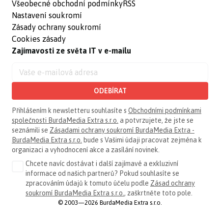
Všeobecné obchodní podmínky
RSS
Nastavení soukromí
Zásady ochrany soukromí
Cookies zásady
Zajímavosti ze světa IT v e-mailu
ODEBÍRAT
Přihlášením k newsletteru souhlasíte s
Obchodními podmínkami
společnosti BurdaMedia Extra s.r.o.
a potvrzujete, že jste se
seznámili se
Zásadami ochrany soukromí BurdaMedia Extra -
BurdaMedia Extra s.r.o.
bude s Vašimi údaji pracovat zejména k
organizaci a vyhodnocení akce a zasílání novinek.
Chcete navíc dostávat i další zajímavé a exkluzivní
informace od našich partnerů? Pokud souhlasíte se
zpracováním údajů k tomuto účelu podle
Zásad ochrany
soukromí BurdaMedia Extra s.r.o.
, zaškrtněte toto pole.
© 2003—2026 BurdaMedia Extra s.r.o.