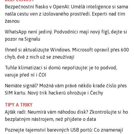
Bezpečnostní fiasko v OpenAI: Umělá inteligence si sama
našla cestu ven z izolovaného prostředí. Experti nad tím
žasnou
WhatsApp není jediný. Podvodníci mají nový fígl, dejte si
pozor na Signalu
Ihned si aktualizujte Windows. Microsoft opravil přes 600
chyb, dvě z nich už se zneužívají
Tuhle klimatizaci si domů nepořizujte: je to podvod,
varuje před ní i ČOI
Nemáte signál? Možná vám právě někdo krade číslo přes
SIM kartu. Nový trik hackerů ohrožuje i Čechy
TIPY A TRIKY
Ajťák radí: Neumírá vám náhodou disk? Zkontrolujte si ho
bezplatným nástrojem, než přijdete o data
Poznejte tajemství barevných USB portů: Co znamenají