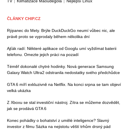
TV
|
Klimatizace Maoudegola
|
Nejlepší Linux
ČLÁNKY CHIP.CZ
Rýpanec do Mety. Brýle DuckDuckGo neumí vůbec nic, ale
právě proto se vyprodaly během několika dní
Ajťák radí: Některé aplikace od Googlu umí vyždímat baterii
telefonu. Omezte jejich práci na pozadí
Téměř dokonalé chytré hodinky. Nová generace Samsung
Galaxy Watch Ultra2 odstranila nedostatky svého předchůdce
GTA 6 míří exkluzivně na Netflix. Na konci srpna se tam objeví
velká ukázka
Z Xboxu se stal investiční nástroj. Zítra se můžeme dozvědět,
jak se prodává GTA 6
Konec pohádky o bohatství z umělé inteligence? Slavný
investor z filmu Sázka na nejistotu věští trhům drsný pád