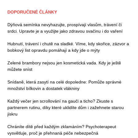
DOPORUČENÉ ČLÁNKY
Dýňová semínka nevyhazujte, prospívají vlasům, trávení či
srdci. Upravte je a využijte jako zdravou svačinu i do vaření
Hubnutí, trávení i chutě na sladké. Víme, kdy skořice, zázvor a
bobkový list opravdu pomáhají a kdy jde o mýty
Zelené brambory nejsou jen kosmetická vada. Kdy je ještě
můžete sníst
Snídaně, která zasytí na celé dopoledne: Pomůže správné
množství bílkovin a dostatek vlákniny
Každý večer jen scrollování na gauči a ticho? Zkuste s
partnerem rutinu, díky které uklidíte dům i zažehnete starou
jiskru
Chráníte dítě před každým zklamáním? Psychoterapeut
vysvětluje, proč je přehnaná péče nebezpečná