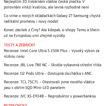
Nejlepším 3D tiskárnám vládne česká značka. V
porovnání vítězí kvalitou, ale levná rozhodně není
Co víme o nových skládačkách Galaxy Z? Samsung chystá
radikální proměnu i nový model
Konec zásilek z Číny? Ale kdepak, e-shopy Temu a Shein
už na Evropskou unii zřejmě vyzrály
TESTY A ŽEBŘÍČKY
Recenze: Intel Core Ultra 5 250K Plus – Vysoký výkon za
nízkou cenu
Recenze: JBL Live 780 NC – Skvěle vybavená střední třída
Recenze: O2 Pods Ultra – Dostupná sluchátka s ANC
Recenze: TCL 75C7L – Otestovali jsme nového vládce
jasu s obřím SQD Mini-LED panelem
Recenze: JVC XS-E934B – Reproduktor s powerbankou
BEZPEČNOST