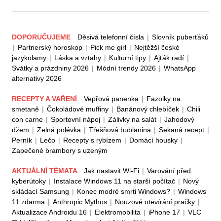
DOPORUČUJEME
Děsivá telefonní čísla
|
Slovník puberťáků
|
Partnerský horoskop
|
Pick me girl
|
Nejtěžší české
jazykolamy
|
Láska a vztahy
|
Kulturní tipy
|
Ajťák radí
|
Svátky a prázdniny 2026
|
Módní trendy 2026
|
WhatsApp
alternativy 2026
RECEPTY A VAŘENÍ
Vepřová panenka
|
Fazolky na
smetaně
|
Čokoládové muffiny
|
Banánový chlebíček
|
Chili
con carne
|
Sportovní nápoj
|
Zálivky na salát
|
Jahodový
džem
|
Zelná polévka
|
Třešňová bublanina
|
Sekaná recept
|
Perník
|
Lečo
|
Recepty s rybízem
|
Domácí housky
|
Zapečené brambory s uzeným
AKTUÁLNÍ TÉMATA
Jak nastavit Wi-Fi
|
Varování před
kyberútoky
|
Instalace Windows 11 na starší počítač
|
Nový
skládací Samsung
|
Konec modré smrti Windows?
|
Windows
11 zdarma
|
Anthropic Mythos
|
Nouzové otevírání pračky
|
Aktualizace Androidu 16
|
Elektromobilita
|
iPhone 17
|
VLC