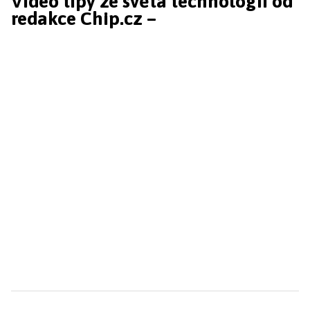
Video tipy ze světa technologií od
redakce Chip.cz –