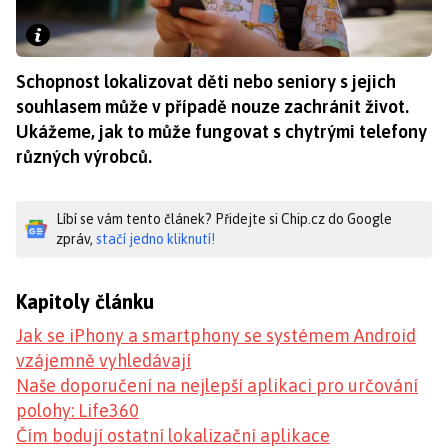
Schopnost lokalizovat děti nebo seniory s jejich
souhlasem může v případě nouze zachránit život.
Ukážeme, jak to může fungovat s chytrými telefony
různých výrobců.
Líbí se vám tento článek? Přidejte si Chip.cz do Google
zpráv,
stačí jedno kliknutí!
Kapitoly článku
Jak se iPhony a smartphony se systémem Android
vzájemně vyhledávají
Naše doporučení na nejlepší aplikaci pro určování
polohy: Life360
Čím bodují ostatní lokalizační aplikace