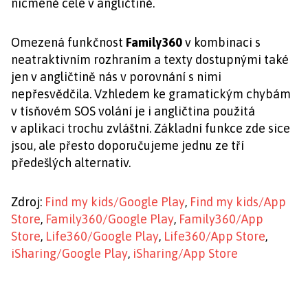
nicméně celé v angličtině.
Omezená funkčnost
Family360
v kombinaci s
neatraktivním rozhraním a texty dostupnými také
jen v angličtině nás v porovnání s nimi
nepřesvědčila. Vzhledem ke gramatickým chybám
v tísňovém SOS volání je i angličtina použitá
v aplikaci trochu zvláštní. Základní funkce zde sice
jsou, ale přesto doporučujeme jednu ze tří
předešlých alternativ.
Zdroj:
Find my kids/Google Play
,
Find my kids/App
Store
,
Family360/Google Play
,
Family360/App
Store
,
Life360/Google Play
,
Life360/App Store
,
iSharing/Google Play
,
iSharing/App Store