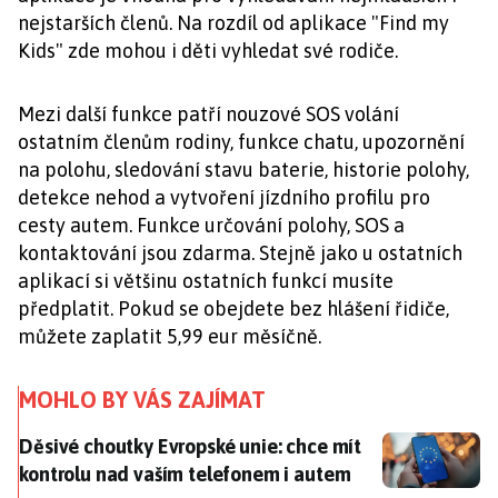
nejstarších členů. Na rozdíl od aplikace "Find my
Kids" zde mohou i děti vyhledat své rodiče.
Mezi další funkce patří nouzové SOS volání
ostatním členům rodiny, funkce chatu, upozornění
na polohu, sledování stavu baterie, historie polohy,
detekce nehod a vytvoření jízdního profilu pro
cesty autem. Funkce určování polohy, SOS a
kontaktování jsou zdarma. Stejně jako u ostatních
aplikací si většinu ostatních funkcí musíte
předplatit. Pokud se obejdete bez hlášení řidiče,
můžete zaplatit 5,99 eur měsíčně.
MOHLO BY VÁS ZAJÍMAT
Děsivé choutky Evropské unie: chce mít kontrolu nad
Děsivé choutky Evropské unie: chce mít
kontrolu nad vaším telefonem i autem