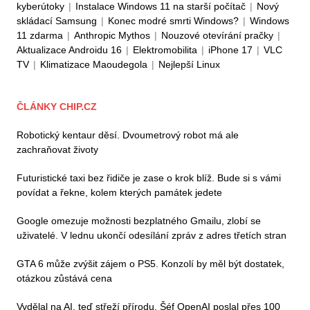
kyberútoky
|
Instalace Windows 11 na starší počítač
|
Nový
skládací Samsung
|
Konec modré smrti Windows?
|
Windows
11 zdarma
|
Anthropic Mythos
|
Nouzové otevírání pračky
|
Aktualizace Androidu 16
|
Elektromobilita
|
iPhone 17
|
VLC
TV
|
Klimatizace Maoudegola
|
Nejlepší Linux
ČLÁNKY CHIP.CZ
Robotický kentaur děsí. Dvoumetrový robot má ale
zachraňovat životy
Futuristické taxi bez řidiče je zase o krok blíž. Bude si s vámi
povídat a řekne, kolem kterých památek jedete
Google omezuje možnosti bezplatného Gmailu, zlobí se
uživatelé. V lednu ukončí odesílání zpráv z adres třetích stran
GTA 6 může zvýšit zájem o PS5. Konzolí by měl být dostatek,
otázkou zůstává cena
Vydělal na AI, teď střeží přírodu. Šéf OpenAI poslal přes 100