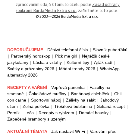
zpracováním údajů k tomuto účelu podle
Zásad ochrany
soukromí BurdaMedia Extra s.r.o.
, zaškrtněte toto pole.
© 2003—2026 BurdaMedia Extra s.r.o.
DOPORUČUJEME
Děsivá telefonní čísla
|
Slovník puberťáků
|
Partnerský horoskop
|
Pick me girl
|
Nejtěžší české
jazykolamy
|
Láska a vztahy
|
Kulturní tipy
|
Ajťák radí
|
Svátky a prázdniny 2026
|
Módní trendy 2026
|
WhatsApp
alternativy 2026
RECEPTY A VAŘENÍ
Vepřová panenka
|
Fazolky na
smetaně
|
Čokoládové muffiny
|
Banánový chlebíček
|
Chili
con carne
|
Sportovní nápoj
|
Zálivky na salát
|
Jahodový
džem
|
Zelná polévka
|
Třešňová bublanina
|
Sekaná recept
|
Perník
|
Lečo
|
Recepty s rybízem
|
Domácí housky
|
Zapečené brambory s uzeným
AKTUÁLNÍ TÉMATA
Jak nastavit Wi-Fi
|
Varování před