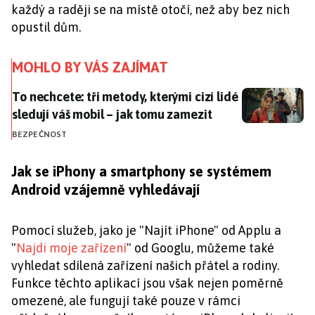
každý a raději se na místě otočí, než aby bez nich
opustil dům.
MOHLO BY VÁS ZAJÍMAT
To nechcete: tři metody, kterými cizí lidé sledují váš
To nechcete: tři metody, kterými cizí lidé
sledují váš mobil – jak tomu zamezit
BEZPEČNOST
Jak se iPhony a smartphony se systémem
Android vzájemně vyhledávají
Pomocí služeb, jako je "Najít iPhone" od Applu a
"
Najdi moje zařízení
" od Googlu, můžeme také
vyhledat sdílená zařízení našich přátel a rodiny.
Funkce těchto aplikací jsou však nejen poměrně
omezené, ale fungují také pouze v rámci