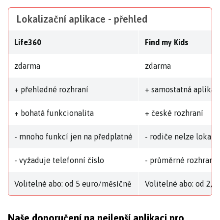
Lokalizační aplikace - přehled
Life360
Find my Kids
zdarma
zdarma
+ přehledné rozhraní
+ samostatná aplikac
+ bohatá funkcionalita
+ české rozhraní
- mnoho funkcí jen na předplatné
- rodiče nelze lokali
- vyžaduje telefonní číslo
- průměrné rozhraní
Volitelné abo: od 5 euro/měsíčně
Volitelné abo: od 2,
Naše doporučení na nejlepší aplikaci pro