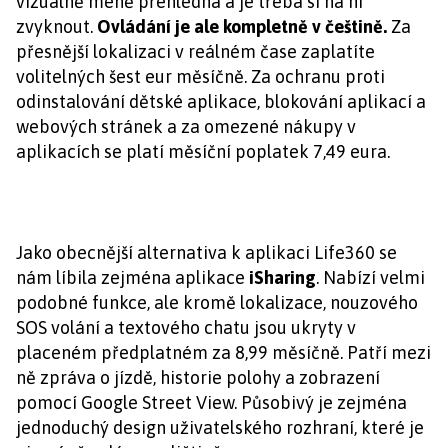
vizuálně méně přehledná a je třeba si na ni
zvyknout.
Ovládání je ale kompletně v češtině.
Za
přesnější lokalizaci v reálném čase zaplatíte
volitelných šest eur měsíčně. Za ochranu proti
odinstalování dětské aplikace, blokování aplikací a
webových stránek a za omezené nákupy v
aplikacích se platí měsíční poplatek 7,49 eura.
Jako obecnější alternativa k aplikaci Life360 se
nám líbila zejména aplikace
iSharing
. Nabízí velmi
podobné funkce, ale kromě lokalizace, nouzového
SOS volání a textového chatu jsou ukryty v
placeném předplatném za 8,99 měsíčně. Patří mezi
ně zpráva o jízdě, historie polohy a zobrazení
pomocí Google Street View. Působivý je zejména
jednoduchý design uživatelského rozhraní, které je