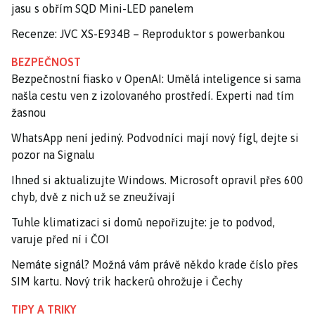
jasu s obřím SQD Mini-LED panelem
Recenze: JVC XS-E934B – Reproduktor s powerbankou
BEZPEČNOST
Bezpečnostní fiasko v OpenAI: Umělá inteligence si sama
našla cestu ven z izolovaného prostředí. Experti nad tím
žasnou
WhatsApp není jediný. Podvodníci mají nový fígl, dejte si
pozor na Signalu
Ihned si aktualizujte Windows. Microsoft opravil přes 600
chyb, dvě z nich už se zneužívají
Tuhle klimatizaci si domů nepořizujte: je to podvod,
varuje před ní i ČOI
Nemáte signál? Možná vám právě někdo krade číslo přes
SIM kartu. Nový trik hackerů ohrožuje i Čechy
TIPY A TRIKY