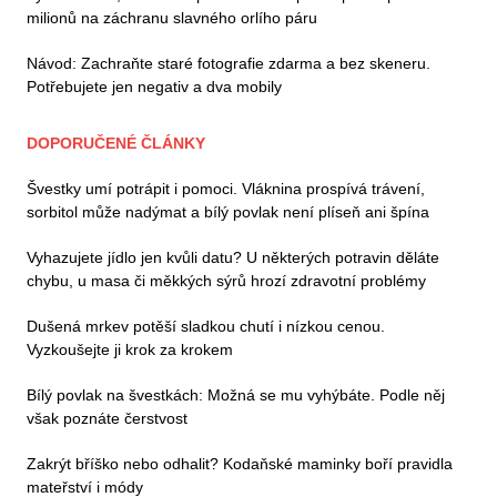
milionů na záchranu slavného orlího páru
Návod: Zachraňte staré fotografie zdarma a bez skeneru.
Potřebujete jen negativ a dva mobily
DOPORUČENÉ ČLÁNKY
Švestky umí potrápit i pomoci. Vláknina prospívá trávení,
sorbitol může nadýmat a bílý povlak není plíseň ani špína
Vyhazujete jídlo jen kvůli datu? U některých potravin děláte
chybu, u masa či měkkých sýrů hrozí zdravotní problémy
Dušená mrkev potěší sladkou chutí i nízkou cenou.
Vyzkoušejte ji krok za krokem
Bílý povlak na švestkách: Možná se mu vyhýbáte. Podle něj
však poznáte čerstvost
Zakrýt bříško nebo odhalit? Kodaňské maminky boří pravidla
mateřství i módy