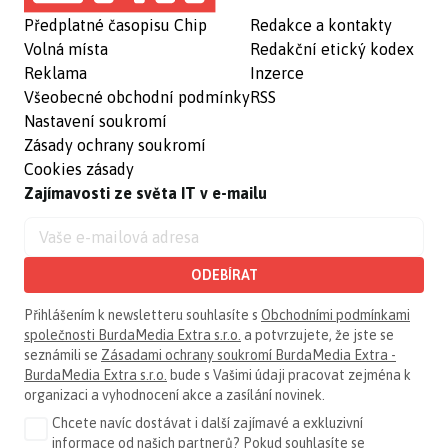
Předplatné časopisu Chip
Redakce a kontakty
Volná místa
Redakční etický kodex
Reklama
Inzerce
Všeobecné obchodní podmínky
RSS
Nastavení soukromí
Zásady ochrany soukromí
Cookies zásady
Zajímavosti ze světa IT v e-mailu
ODEBÍRAT
Přihlášením k newsletteru souhlasíte s
Obchodními podmínkami
společnosti BurdaMedia Extra s.r.o.
a potvrzujete, že jste se
seznámili se
Zásadami ochrany soukromí BurdaMedia Extra -
BurdaMedia Extra s.r.o.
bude s Vašimi údaji pracovat zejména k
organizaci a vyhodnocení akce a zasílání novinek.
Chcete navíc dostávat i další zajímavé a exkluzivní
informace od našich partnerů? Pokud souhlasíte se