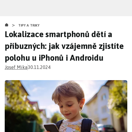
Přejít
k
hlavnímu
>
obsahu
TIPY A TRIKY
Lokalizace smartphonů dětí a
příbuzných: jak vzájemně zjistíte
polohu u iPhonů i Androidu
Josef Mika
30.11.2024