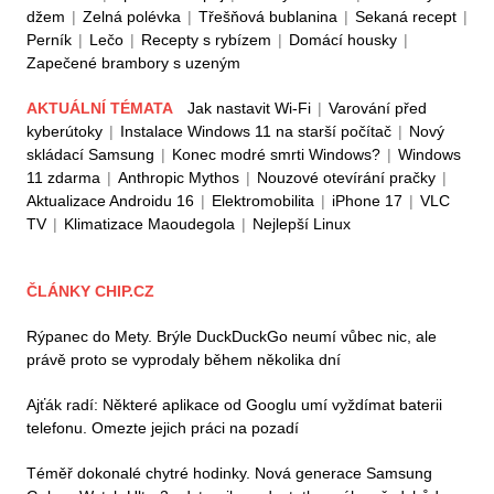
džem
|
Zelná polévka
|
Třešňová bublanina
|
Sekaná recept
|
Perník
|
Lečo
|
Recepty s rybízem
|
Domácí housky
|
Zapečené brambory s uzeným
AKTUÁLNÍ TÉMATA
Jak nastavit Wi-Fi
|
Varování před
kyberútoky
|
Instalace Windows 11 na starší počítač
|
Nový
skládací Samsung
|
Konec modré smrti Windows?
|
Windows
11 zdarma
|
Anthropic Mythos
|
Nouzové otevírání pračky
|
Aktualizace Androidu 16
|
Elektromobilita
|
iPhone 17
|
VLC
TV
|
Klimatizace Maoudegola
|
Nejlepší Linux
ČLÁNKY CHIP.CZ
Rýpanec do Mety. Brýle DuckDuckGo neumí vůbec nic, ale
právě proto se vyprodaly během několika dní
Ajťák radí: Některé aplikace od Googlu umí vyždímat baterii
telefonu. Omezte jejich práci na pozadí
Téměř dokonalé chytré hodinky. Nová generace Samsung