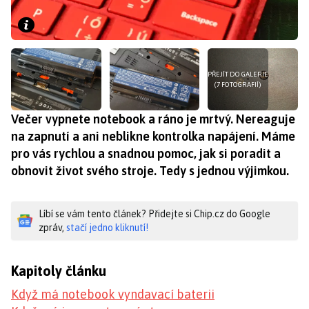
PŘEJÍT DO GALERIE
(7 FOTOGRAFIÍ)
Večer vypnete notebook a ráno je mrtvý. Nereaguje
na zapnutí a ani neblikne kontrolka napájení. Máme
pro vás rychlou a snadnou pomoc, jak si poradit a
obnovit život svého stroje. Tedy s jednou výjimkou.
Líbí se vám tento článek? Přidejte si Chip.cz do Google
zpráv,
stačí jedno kliknutí!
Kapitoly článku
Když má notebook vyndavací baterii