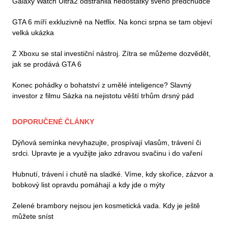
Galaxy Watch Ultra2 odstranila nedostatky svého předchůdce
GTA 6 míří exkluzivně na Netflix. Na konci srpna se tam objeví
velká ukázka
Z Xboxu se stal investiční nástroj. Zítra se můžeme dozvědět,
jak se prodává GTA 6
Konec pohádky o bohatství z umělé inteligence? Slavný
investor z filmu Sázka na nejistotu věští trhům drsný pád
DOPORUČENÉ ČLÁNKY
Dýňová semínka nevyhazujte, prospívají vlasům, trávení či
srdci. Upravte je a využijte jako zdravou svačinu i do vaření
Hubnutí, trávení i chutě na sladké. Víme, kdy skořice, zázvor a
bobkový list opravdu pomáhají a kdy jde o mýty
Zelené brambory nejsou jen kosmetická vada. Kdy je ještě
můžete sníst