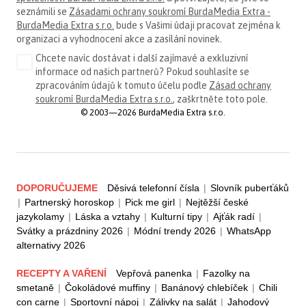
seznámili se
Zásadami ochrany soukromí BurdaMedia Extra -
BurdaMedia Extra s.r.o.
bude s Vašimi údaji pracovat zejména k
organizaci a vyhodnocení akce a zasílání novinek.
Chcete navíc dostávat i další zajímavé a exkluzivní
informace od našich partnerů? Pokud souhlasíte se
zpracováním údajů k tomuto účelu podle
Zásad ochrany
soukromí BurdaMedia Extra s.r.o.
, zaškrtněte toto pole.
© 2003—2026 BurdaMedia Extra s.r.o.
DOPORUČUJEME
Děsivá telefonní čísla
|
Slovník puberťáků
|
Partnerský horoskop
|
Pick me girl
|
Nejtěžší české
jazykolamy
|
Láska a vztahy
|
Kulturní tipy
|
Ajťák radí
|
Svátky a prázdniny 2026
|
Módní trendy 2026
|
WhatsApp
alternativy 2026
RECEPTY A VAŘENÍ
Vepřová panenka
|
Fazolky na
smetaně
|
Čokoládové muffiny
|
Banánový chlebíček
|
Chili
con carne
|
Sportovní nápoj
|
Zálivky na salát
|
Jahodový