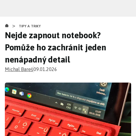
Přejít
k
hlavnímu
>
obsahu
TIPY A TRIKY
Nejde zapnout notebook?
Pomůže ho zachránit jeden
nenápadný detail
Michal Bareš
09.01.2026