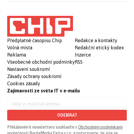
Předplatné časopisu Chip
Redakce a kontakty
Volná místa
Redakční etický kodex
Reklama
Inzerce
Všeobecné obchodní podmínky
RSS
Nastavení soukromí
Zásady ochrany soukromí
Cookies zásady
Zajímavosti ze světa IT v e-mailu
ODEBÍRAT
Přihlášením k newsletteru souhlasíte s
Obchodními podmínkami
společnosti BurdaMedia Extra s.r.o.
a potvrzujete, že jste se