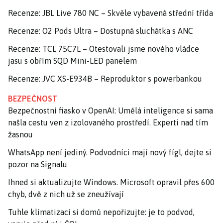
Recenze: JBL Live 780 NC – Skvěle vybavená střední třída
Recenze: O2 Pods Ultra – Dostupná sluchátka s ANC
Recenze: TCL 75C7L – Otestovali jsme nového vládce
jasu s obřím SQD Mini-LED panelem
Recenze: JVC XS-E934B – Reproduktor s powerbankou
BEZPEČNOST
Bezpečnostní fiasko v OpenAI: Umělá inteligence si sama
našla cestu ven z izolovaného prostředí. Experti nad tím
žasnou
WhatsApp není jediný. Podvodníci mají nový fígl, dejte si
pozor na Signalu
Ihned si aktualizujte Windows. Microsoft opravil přes 600
chyb, dvě z nich už se zneužívají
Tuhle klimatizaci si domů nepořizujte: je to podvod,