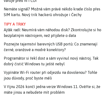
varuje před ní i ČOI
Nemáte signál? Možná vám právě někdo krade číslo přes
SIM kartu. Nový trik hackerů ohrožuje i Čechy
TIPY A TRIKY
Ajťák radí: Neumírá vám náhodou disk? Zkontrolujte si ho
bezplatným nástrojem, než přijdete o data
Poznejte tajemství barevných USB portů: Co znamenají
černé, oranžové a modré konektory?
Programátor si řekl dost a sám vyvinul nový nástroj. Tak
dobrý čistič Windows tu ještě nebyl
Vypínáte Wi-Fi router při odjezdu na dovolenou? Tohle
jsou důvody, proč byste měli
V říjnu 2026 končí jedna verze Windows 11. Ověřte si, že
máte jinou a nebudete mít problém