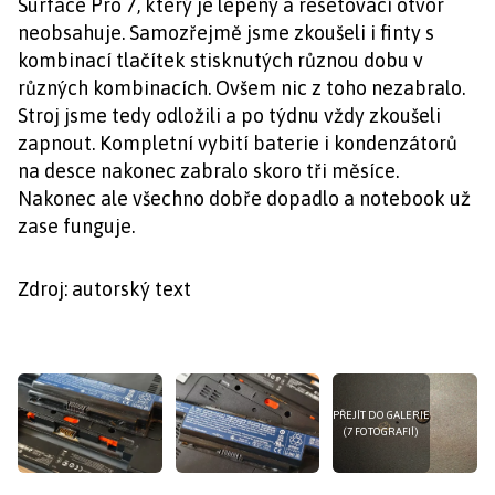
Surface Pro 7, který je lepený a resetovací otvor
neobsahuje. Samozřejmě jsme zkoušeli i finty s
kombinací tlačítek stisknutých různou dobu v
různých kombinacích. Ovšem nic z toho nezabralo.
Stroj jsme tedy odložili a po týdnu vždy zkoušeli
zapnout. Kompletní vybití baterie i kondenzátorů
na desce nakonec zabralo skoro tři měsíce.
Nakonec ale všechno dobře dopadlo a notebook už
zase funguje.
Zdroj: autorský text
PŘEJÍT DO GALERIE
(7 FOTOGRAFIÍ)