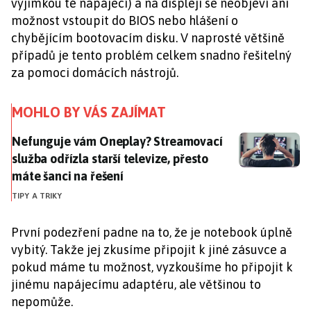
výjimkou té napájecí) a na displeji se neobjeví ani
možnost vstoupit do BIOS nebo hlášení o
chybějícím bootovacím disku. V naprosté většině
případů je tento problém celkem snadno řešitelný
za pomoci domácích nástrojů.
MOHLO BY VÁS ZAJÍMAT
Nefunguje vám Oneplay? Streamovací služba odřízla st
Nefunguje vám Oneplay? Streamovací
služba odřízla starší televize, přesto
máte šanci na řešení
TIPY A TRIKY
První podezření padne na to, že je notebook úplně
vybitý. Takže jej zkusíme připojit k jiné zásuvce a
pokud máme tu možnost, vyzkoušíme ho připojit k
jinému napájecímu adaptéru, ale většinou to
nepomůže.