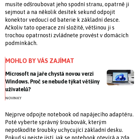
musíte odšroubovat jeho spodní stranu, opatrně ji
sejmout a na několik desítek sekund odpojit
konektor vedoucí od baterie k základní desce.
Ačkoliv tato operace zní složitě, většinou ji s
trochou opatrnosti zvládnete provést v domácích
podmínkách.
MOHLO BY VÁS ZAJÍMAT
Microsoft na jaře chystá novou verzi Windows. Proč s
Microsoft na jaře chystá novou verzi
Windows. Proč se nebude týkat většiny
uživatelů?
NOVINKY
Nejprve odpojte notebook od napájecího adaptéru.
Poté vyberte správný šroubovák, kterým
nepoškodíte šroubky uchycující základní desku.
Pokud si nejste jistí, jak se notebook otevírá a zda