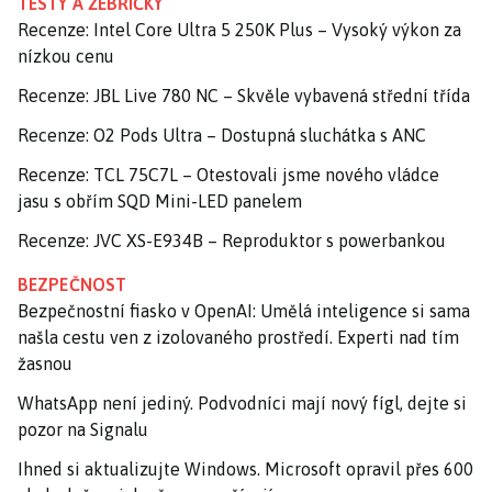
TESTY A ŽEBŘÍČKY
Recenze: Intel Core Ultra 5 250K Plus – Vysoký výkon za
nízkou cenu
Recenze: JBL Live 780 NC – Skvěle vybavená střední třída
Recenze: O2 Pods Ultra – Dostupná sluchátka s ANC
Recenze: TCL 75C7L – Otestovali jsme nového vládce
jasu s obřím SQD Mini-LED panelem
Recenze: JVC XS-E934B – Reproduktor s powerbankou
BEZPEČNOST
Bezpečnostní fiasko v OpenAI: Umělá inteligence si sama
našla cestu ven z izolovaného prostředí. Experti nad tím
žasnou
WhatsApp není jediný. Podvodníci mají nový fígl, dejte si
pozor na Signalu
Ihned si aktualizujte Windows. Microsoft opravil přes 600