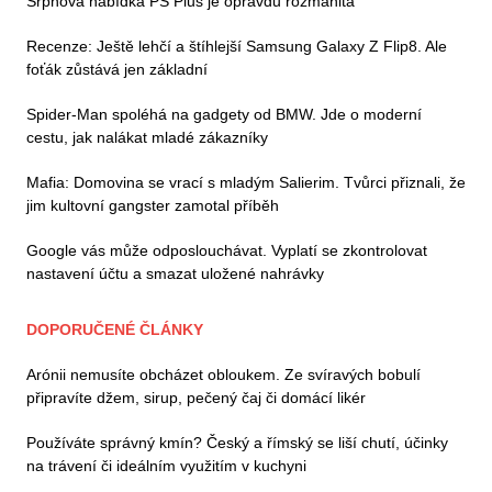
Srpnová nabídka PS Plus je opravdu rozmanitá
Recenze: Ještě lehčí a štíhlejší Samsung Galaxy Z Flip8. Ale
foťák zůstává jen základní
Spider-Man spoléhá na gadgety od BMW. Jde o moderní
cestu, jak nalákat mladé zákazníky
Mafia: Domovina se vrací s mladým Salierim. Tvůrci přiznali, že
jim kultovní gangster zamotal příběh
Google vás může odposlouchávat. Vyplatí se zkontrolovat
nastavení účtu a smazat uložené nahrávky
DOPORUČENÉ ČLÁNKY
Arónii nemusíte obcházet obloukem. Ze svíravých bobulí
připravíte džem, sirup, pečený čaj či domácí likér
Používáte správný kmín? Český a římský se liší chutí, účinky
na trávení či ideálním využitím v kuchyni