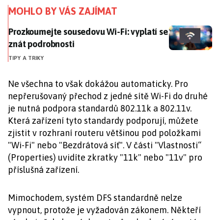
MOHLO BY VÁS ZAJÍMAT
Prozkoumejte sousedovu Wi-Fi: vyplatí se znát podro
Prozkoumejte sousedovu Wi-Fi: vyplatí se
znát podrobnosti
TIPY A TRIKY
Ne všechna to však dokážou automaticky. Pro
nepřerušovaný přechod z jedné sítě Wi-Fi do druhé
je nutná podpora standardů 802.11k a 802.11v.
Která zařízení tyto standardy podporují, můžete
zjistit v rozhraní routeru většinou pod položkami
"Wi-Fi" nebo "Bezdrátová síť". V části "Vlastnosti“
(Properties) uvidíte zkratky "11k" nebo "11v" pro
příslušná zařízení.
Mimochodem, systém DFS standardně nelze
vypnout, protože je vyžadován zákonem. Někteří