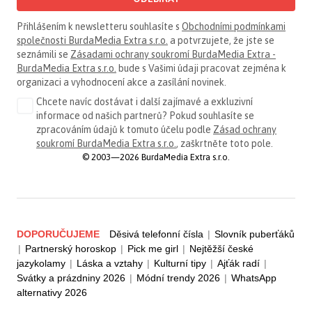
Přihlášením k newsletteru souhlasíte s
Obchodními podmínkami
společnosti BurdaMedia Extra s.r.o.
a potvrzujete, že jste se
seznámili se
Zásadami ochrany soukromí BurdaMedia Extra -
BurdaMedia Extra s.r.o.
bude s Vašimi údaji pracovat zejména k
organizaci a vyhodnocení akce a zasílání novinek.
Chcete navíc dostávat i další zajímavé a exkluzivní
informace od našich partnerů? Pokud souhlasíte se
zpracováním údajů k tomuto účelu podle
Zásad ochrany
soukromí BurdaMedia Extra s.r.o.
, zaškrtněte toto pole.
© 2003—2026 BurdaMedia Extra s.r.o.
DOPORUČUJEME
Děsivá telefonní čísla
|
Slovník puberťáků
|
Partnerský horoskop
|
Pick me girl
|
Nejtěžší české
jazykolamy
|
Láska a vztahy
|
Kulturní tipy
|
Ajťák radí
|
Svátky a prázdniny 2026
|
Módní trendy 2026
|
WhatsApp
alternativy 2026