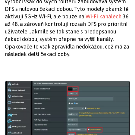
výrobci však do svých routerů zabudovává systém
DFS s nulovou čekací dobou. Tyto modely okamžitě
aktivují 5GHz Wi-Fi, ale pouze na
Wi-Fi kanálech
36
až 48, a zároveň kontrolují rozsah DFS pro prioritní
uživatele. Jakmile se tak stane s předepsanou
čekací dobou, systém přepne na vyšší kanály.
Opakovače to však zpravidla nedokážou, což má za
následek delší čekací doby.