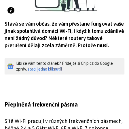
Stává se vám občas, že vám přestane fungovat vaše
jinak spolehlivá domácí Wi-Fi, i když k tomu zdánlivě
není žádný důvod? Některé routery takové
přerušení dělají zcela záměrně. Protože musí.
Líbí se vám tento článek? Přidejte si Chip.cz do Google
zpráv,
stačí jedno kliknutí!
Přeplněná frekvenční pásma
Sítě Wi-Fi pracují v různých frekvenčních pásmech,
běžně 2,4 a 5 GHz; Wi-Fi 6E a Wi-Fi 7 dokonce