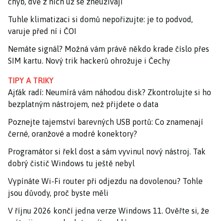
chyb, dvě z nich už se zneužívají
Tuhle klimatizaci si domů nepořizujte: je to podvod,
varuje před ní i ČOI
Nemáte signál? Možná vám právě někdo krade číslo přes
SIM kartu. Nový trik hackerů ohrožuje i Čechy
TIPY A TRIKY
Ajťák radí: Neumírá vám náhodou disk? Zkontrolujte si ho
bezplatným nástrojem, než přijdete o data
Poznejte tajemství barevných USB portů: Co znamenají
černé, oranžové a modré konektory?
Programátor si řekl dost a sám vyvinul nový nástroj. Tak
dobrý čistič Windows tu ještě nebyl
Vypínáte Wi-Fi router při odjezdu na dovolenou? Tohle
jsou důvody, proč byste měli
V říjnu 2026 končí jedna verze Windows 11. Ověřte si, že