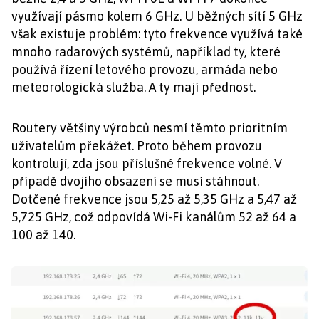
využívají pásmo kolem 6 GHz. U běžných sítí 5 GHz
však existuje problém: tyto frekvence využívá také
mnoho radarových systémů, například ty, které
používá řízení letového provozu, armáda nebo
meteorologická služba. A ty mají přednost.
Routery většiny výrobců nesmí těmto prioritním
uživatelům překážet. Proto během provozu
kontrolují, zda jsou příslušné frekvence volné. V
případě dvojího obsazení se musí stáhnout.
Dotčené frekvence jsou 5,25 až 5,35 GHz a 5,47 až
5,725 GHz, což odpovídá Wi-Fi kanálům 52 až 64 a
100 až 140.