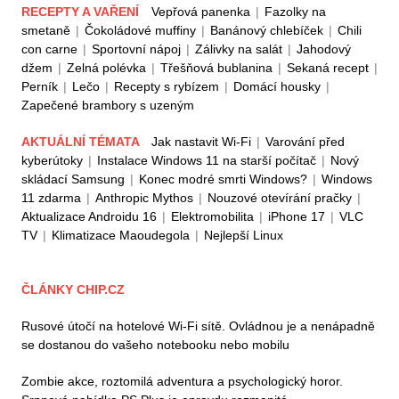
RECEPTY A VAŘENÍ
Vepřová panenka
|
Fazolky na
smetaně
|
Čokoládové muffiny
|
Banánový chlebíček
|
Chili
con carne
|
Sportovní nápoj
|
Zálivky na salát
|
Jahodový
džem
|
Zelná polévka
|
Třešňová bublanina
|
Sekaná recept
|
Perník
|
Lečo
|
Recepty s rybízem
|
Domácí housky
|
Zapečené brambory s uzeným
AKTUÁLNÍ TÉMATA
Jak nastavit Wi-Fi
|
Varování před
kyberútoky
|
Instalace Windows 11 na starší počítač
|
Nový
skládací Samsung
|
Konec modré smrti Windows?
|
Windows
11 zdarma
|
Anthropic Mythos
|
Nouzové otevírání pračky
|
Aktualizace Androidu 16
|
Elektromobilita
|
iPhone 17
|
VLC
TV
|
Klimatizace Maoudegola
|
Nejlepší Linux
ČLÁNKY CHIP.CZ
Rusové útočí na hotelové Wi-Fi sítě. Ovládnou je a nenápadně
se dostanou do vašeho notebooku nebo mobilu
Zombie akce, roztomilá adventura a psychologický horor.