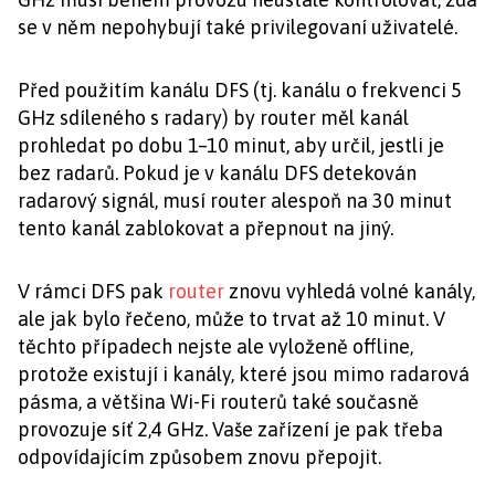
se v něm nepohybují také privilegovaní uživatelé.
Před použitím kanálu DFS (tj. kanálu o frekvenci 5
GHz sdíleného s radary) by router měl kanál
prohledat po dobu 1–10 minut, aby určil, jestli je
bez radarů. Pokud je v kanálu DFS detekován
radarový signál, musí router alespoň na 30 minut
tento kanál zablokovat a přepnout na jiný.
V rámci DFS pak
router
znovu vyhledá volné kanály,
ale jak bylo řečeno, může to trvat až 10 minut. V
těchto případech nejste ale vyloženě offline,
protože existují i kanály, které jsou mimo radarová
pásma, a většina Wi-Fi routerů také současně
provozuje síť 2,4 GHz. Vaše zařízení je pak třeba
odpovídajícím způsobem znovu přepojit.