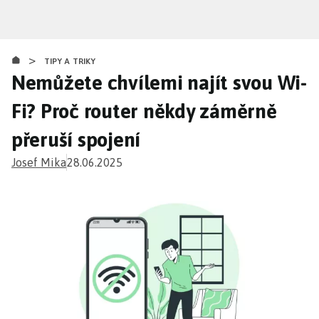
Přejít
k
hlavnímu
>
obsahu
TIPY A TRIKY
Nemůžete chvílemi najít svou Wi-
Fi? Proč router někdy záměrně
přeruší spojení
Josef Mika
28.06.2025