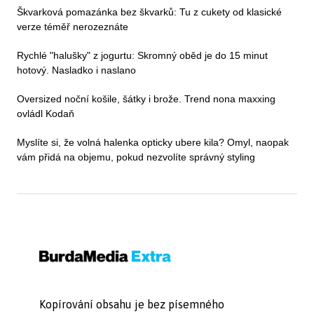
Škvarková pomazánka bez škvarků: Tu z cukety od klasické
verze téměř nerozeznáte
Rychlé "halušky" z jogurtu: Skromný oběd je do 15 minut
hotový. Nasladko i naslano
Oversized noční košile, šátky i brože. Trend nona maxxing
ovládl Kodaň
Myslíte si, že volná halenka opticky ubere kila? Omyl, naopak
vám přidá na objemu, pokud nezvolíte správný styling
Kopírování obsahu je bez písemného